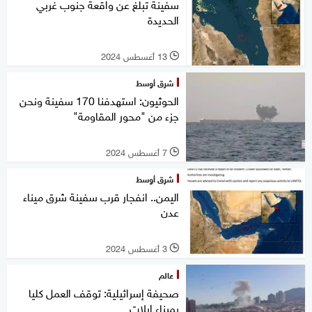
سفينة تبلغ عن واقعة جنوب غربي
الحديدة
13 أغسطس 2024
l
شرق أوسط
الحوثيون: استهدفنا 170 سفينة ونحن
جزء من "محور المقاومة"
7 أغسطس 2024
l
شرق أوسط
اليمن.. انفجار قرب سفينة شرق ميناء
عدن
3 أغسطس 2024
l
عالم
صحيفة إسرائيلية: توقف العمل كليا
بميناء إيلات