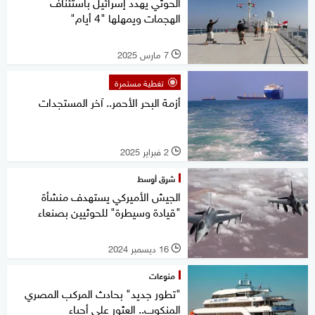
الحوثي يهدد إسرائيل باستئناف
الهجمات ويمهلها "4 أيام"
7 مارس 2025
l
تغطية مستمرة
أزمة البحر الأحمر.. آخر المستجدات
2 فبراير 2025
l
شرق أوسط
الجيش الأميركي يستهدف منشأة
"قيادة وسيطرة" للحوثيين بصنعاء
16 ديسمبر 2024
l
منوعات
"تطور جديد" بحادث المركب المصري
المنكوب.. العثور على أحياء