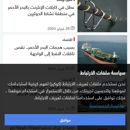
عطل في كابلات الإنترنت بالبحر الأحمر
في منطقة نشاط الحوثيين
26 فبراير 2024
l
اقتصاد
بسبب هجمات البحر الأحمر.. نقص
ناقلات النفط إلى الواجهة
25 فبراير 2024
l
سياسة ملفات الارتباط
اقتصاد
نحن نستخدم ملفات تعريف الارتباط (كوكيز) لفهم كيفية استخدامك
"سقوط مدوي" لأرباح "CMA CGM"
لموقعنا ولتحسين تجربتك. من خلال الاستمرار في استخدام موقعنا ،
الفرنسية بسبب أزمة البحر الأحمر
فإنك توافق على استخدامنا لملفات تعريف الارتباط.
سياسية الخصوصية
24 فبراير 2024
l
موافق
عالم
مصادر: إيران تحضر لمعركة طويلة مع