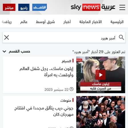
راديو
مباشر
الرئيسية
الأخبار العاجلة
أخبار
شرق أوسط
عالم
رياضة
حسب القسم
تم العثور على 29 أخبار "أمبر هيرد"
الصباح
إيلون ماسك.. رجل شغل العالم
وأوقعت به امرأة
22 سبتمبر 2023
l
منوعات
جوني ديب يتألق مجددا في افتتاح
مهرجان كان