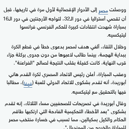
ووصلت
إلى الأدوار الإقصائية لأول مرة في تاريخها، قبل
مصر
أن تقصي أستراليا في دور الـ32، لتواجه الأرجنتين في دور الـ16
بمباراة شهدت انتقادات كبيرة للحكم الفرنسي فرانسوا
ليتيكسيه.
وخلال اللقاء، ألغي هدف لمصر بدعوى خطأ في قطع الكرة
ببداية الهجمة، بينما طالب لاعبوها من دون جدوى بركلة جزاء
قرب النهاية، كانت كفيلة بقلب النتيجة لصالح "الفراعنة".
وعقب المباراة، أعلن رئيس الاتحاد المصري لكرة القدم هاني
أبوريدة، أنه تقدم بشكوى للاتحاد الدولي للعبة (
)، مطالبا
فيفا
فيها بالتحقيق مع ليتيكسيه.
وقال أبوريدة في تصريحات للصحفيين مساء الثلاثاء، إنه تقدم
بشكوى "بعد الأخطاء التحكيمية الفادحة التي ارتكبها طاقم
الحكام والكيل بمكيالين، مما تسبب في خسارة منتخب مصر
للمباراة والخروج من المونديال".