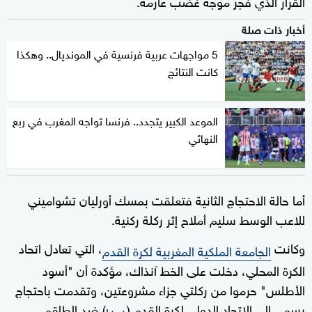
القرار الذي فجر موجة غضب عارمة.
أخبار ذات صلة
5 مواجهات عربية فرنسية في المونديال.. وهكذا
كانت النتائج
الموعد الكبير يتجدد.. فرنسا تواجه المغرب في ربع
النهائي
أما حالة الاحتجاج الثانية فتعلقت بمسك أورليان تشواميني
للاعب الوسط سليم أملاح إثر ركلة ركنية.
وكانت
، التي تعادل اتحاد
الجامعة الملكية المغربية لكرة القدم
الكرة المحلي، دخلت على الخط آنذاك، مؤكدة أن "أسود
الأطلس" حرموا من ركلتي جزاء مشروعتين، وتقدمت باحتجاج
رسمي إلى الاتحاد الدولي لكرة القدم (
) ضد الطاقم
فيفا