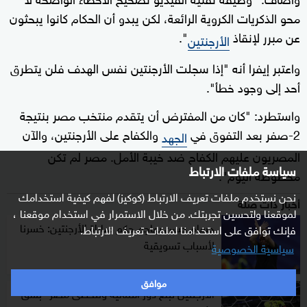
محو الذكريات الكروية الرائعة، لكن يبدو أن الحكام كانوا يبحثون
عن مبرر لإنقاذ
".
الأرجنتين
واعتبر إيفرا أنه "إذا سجلت الأرجنتين نفس الهدف فلن يتطرق
أحد إلى وجود خطأ".
واستطرد: "كان من المفترض أن يتقدم منتخب مصر بنتيجة
2-صفر بعد التفوق في
والكفاح على الأرجنتين، والآن
الجهد
المصريون عليهم الكفاح ضد خيبة الأمل. مصر لم تكن
سياسة ملفات الارتباط
محظوظة اليوم".
نحن نستخدم ملفات تعريف الارتباط (كوكيز) لفهم كيفية استخدامك
أخبار ذات صلة
لموقعنا ولتحسين تجربتك. من خلال الاستمرار في استخدام موقعنا ،
حسام حسن يهاجم حكم مباراة الأرجنتين: خسرنا
فإنك توافق على استخدامنا لملفات تعريف الارتباط.
لأسباب تسويقية
سياسية الخصوصية
موافق
الأرجنتين تبلغ دور الثمانية وتتخطى مصر "بشق