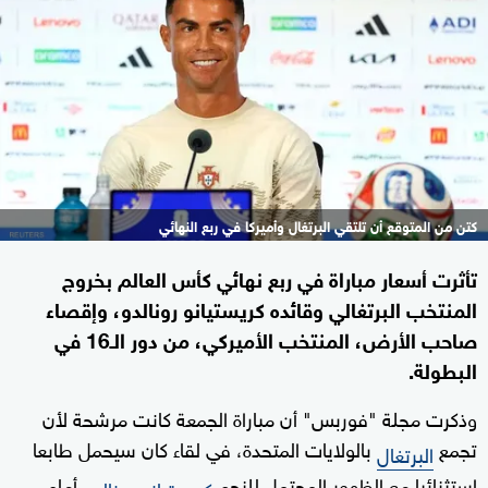
كتن من المتوقع أن تلتقي البرتغال وأميركا في ربع النهائي
تأثرت أسعار مباراة في ربع نهائي كأس العالم بخروج
المنتخب البرتغالي وقائده كريستيانو رونالدو، وإقصاء
صاحب الأرض، المنتخب الأميركي، من دور الـ16 في
البطولة.
وذكرت مجلة "فوربس" أن مباراة الجمعة كانت مرشحة لأن
تجمع
بالولايات المتحدة، في لقاء كان سيحمل طابعا
البرتغال
استثنائيا مع الظهور المحتمل للنجم
أمام
كريستيانو رونالدو