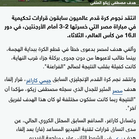
هدف مصطفى زيكو الملغى
انتقد نجوم كرة قدم عالميون سابقون قرارات تحكيمية
في مباراة مصر التي خسرتها 2-3 أمام الأرجنتين، في دور
الـ16 من كأس العالم، الثلاثاء.
وألغي هدف لمصر بدعوى خطأ في قطع الكرة ببداية الهجمة،
بينما طالب لاعبوها من دون جدوى بركلة جزاء قرب النهاية،
كانت كفيلة بقلب النتيجة لصالح "الفراعنة".
وانتقد نجم كرة القدم الإنجليزي السابق
، قرار إلغاء
جيمي كاراغر
هدف
المثير للجدل الذي سجله مصطفى زيكو، مؤكدا أن
مصر
"النتيجة ربما كانت ستكون مختلفة لو كان هذا الهدف لفريق
آخر".
وتساءل كاراغر، المدافع السابق المحلل الكروي الحالي، عن
مدى اتساق قرارات تقنية الفيديو المساعد (فار) بعد إلغاء
هدف
في الشوط الثاني عقب مراجعة الفيديو.
زيكو