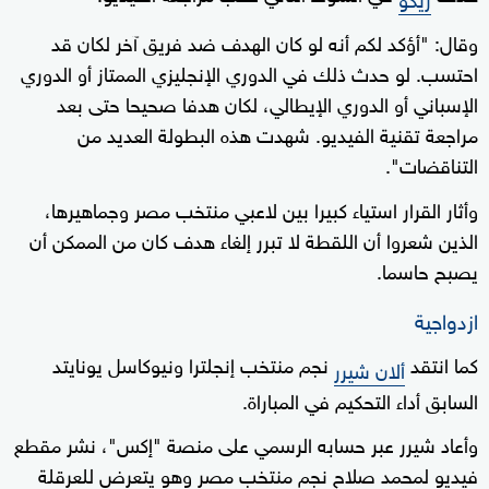
وقال: "أؤكد لكم أنه لو كان الهدف ضد فريق آخر لكان قد
احتسب. لو حدث ذلك في الدوري الإنجليزي الممتاز أو الدوري
الإسباني أو الدوري الإيطالي، لكان هدفا صحيحا حتى بعد
مراجعة تقنية الفيديو. شهدت هذه البطولة العديد من
التناقضات".
وأثار القرار استياء كبيرا بين لاعبي منتخب مصر وجماهيرها،
الذين شعروا أن اللقطة لا تبرر إلغاء هدف كان من الممكن أن
يصبح حاسما.
ازدواجية
كما انتقد
نجم منتخب إنجلترا ونيوكاسل يونايتد
ألان شيرر
السابق أداء التحكيم في المباراة.
وأعاد شيرر عبر حسابه الرسمي على منصة "إكس"، نشر مقطع
فيديو لمحمد صلاح نجم منتخب مصر وهو يتعرض للعرقلة