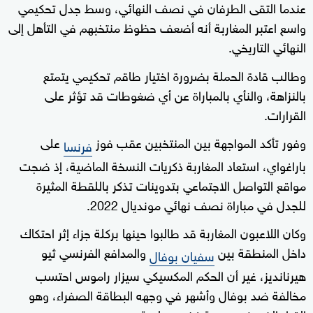
عندما التقى الطرفان في نصف النهائي، وسط جدل تحكيمي
واسع اعتبر المغاربة أنه أضعف حظوظ منتخبهم في التأهل إلى
النهائي التاريخي.
وطالب قادة الحملة بضرورة اختيار طاقم تحكيمي يتمتع
بالنزاهة، والنأي بالمباراة عن أي ضغوطات قد تؤثر على
القرارات.
وفور تأكد المواجهة بين المنتخبين عقب فوز
على
فرنسا
باراغواي، استعاد المغاربة ذكريات النسخة الماضية، إذ ضجت
مواقع التواصل الاجتماعي بتدوينات تذكر باللقطة المثيرة
للجدل في مباراة نصف نهائي مونديال 2022.
وكان اللاعبون المغاربة قد طالبوا حينها بركلة جزاء إثر احتكاك
داخل المنطقة بين
والمدافع الفرنسي ثيو
سفيان بوفال
هيرنانديز، غير أن الحكم المكسيكي سيزار راموس احتسب
مخالفة ضد بوفال وأشهر في وجهه البطاقة الصفراء، وهو