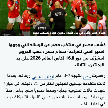
حسام حسن يأمل في بناء قاعدة لاعبين كبيرة لمنتخب مصر
كشف مصدر في منتخب مصر عن الرسالة التي وجهها
المدير الفني للفراعنة حسام حسن، عقب الخروج
المشرّف من دور الـ16 لكأس العالم 2026 على يد
الأرجنتين، الثلاثاء.
وخسرت
بنتيجة 2-3 أمام
ورفاقه، بعدما
مصر
ليونيل ميسي
كانت متقدمة بهدفين نظيفين لأكثر من 75 دقيقة، في مباراة
شهدت حالات تحكيمية جدلية وهدفا مصريا ملغيا بداعي خطأ
في بداية الهجمة، ومطالبات من لاعبي "الفراعنة" بركلة جزاء
في نهاية اللقاء.