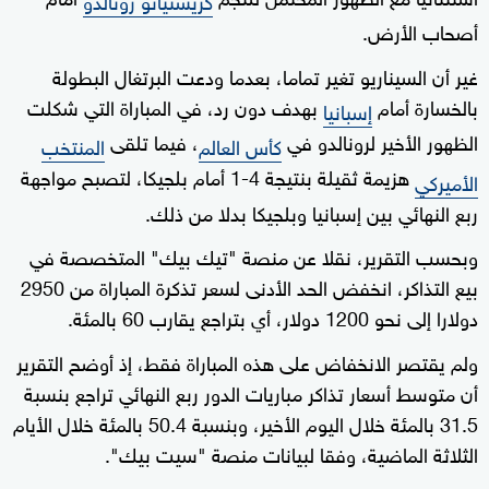
أصحاب الأرض.
غير أن السيناريو تغير تماما، بعدما ودعت البرتغال البطولة
بالخسارة أمام
بهدف دون رد، في المباراة التي شكلت
إسبانيا
الظهور الأخير لرونالدو في
، فيما تلقى
كأس العالم
المنتخب
هزيمة ثقيلة بنتيجة 4-1 أمام بلجيكا، لتصبح مواجهة
الأميركي
ربع النهائي بين إسبانيا وبلجيكا بدلا من ذلك.
وبحسب التقرير، نقلا عن منصة "تيك بيك" المتخصصة في
بيع التذاكر، انخفض الحد الأدنى لسعر تذكرة المباراة من 2950
دولارا إلى نحو 1200 دولار، أي بتراجع يقارب 60 بالمئة.
ولم يقتصر الانخفاض على هذه المباراة فقط، إذ أوضح التقرير
أن متوسط أسعار تذاكر مباريات الدور ربع النهائي تراجع بنسبة
31.5 بالمئة خلال اليوم الأخير، وبنسبة 50.4 بالمئة خلال الأيام
الثلاثة الماضية، وفقا لبيانات منصة "سيت بيك".