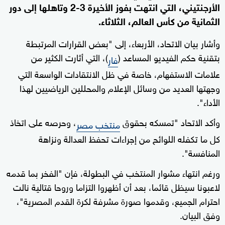
الأرجنتيني، التي انتهت بفوز الأخيرة 3-2 وتاهلها إلى دور
الثمانية من كأس العالم، الثلاثاء.
وأشار بيان الاتحاد، الأربعاء، إلى "بعض القرارات المرتبطة
بتقنية حكم الفيديو المساعد (
)، التي أثارت الكثير من
فار
علامات الاستفهام، خاصة في ظل الانتقادات الواسعة التي
وجهتها العديد من وسائل الإعلام والمحللين الرياضيين لهذا
الأداء".
وأكد الاتحاد "تمسكه بحقوق
، وحرصه على اتخاذ
منتخب مصر
كل ما تكفله اللوائح من إجراءات تحفظ العدالة ونزاهة
المنافسة".
ورغم انتهاء مشوار المنتخب في البطولة، فإن "الفخر بما قدمه
لاعبونا سيظل قائما، بعد أن أظهروا التزاما وروحا قتالية نالت
احترام الجميع، وقدموا صورة مشرفة لكرة القدم المصرية"،
وفق البيان.