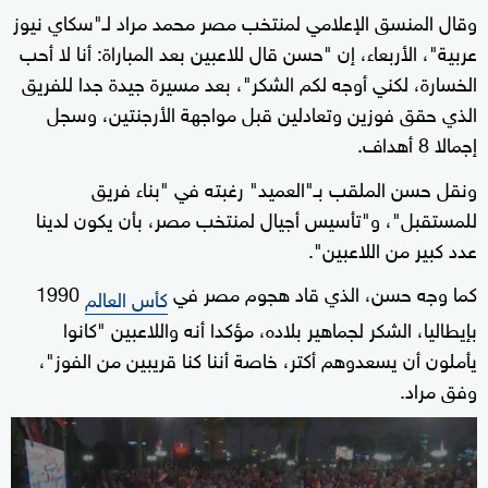
وقال المنسق الإعلامي لمنتخب مصر محمد مراد لـ"سكاي نيوز
عربية"، الأربعاء، إن "حسن قال للاعبين بعد المباراة: أنا لا أحب
الخسارة، لكني أوجه لكم الشكر"، بعد مسيرة جيدة جدا للفريق
الذي حقق فوزين وتعادلين قبل مواجهة الأرجنتين، وسجل
إجمالا 8 أهداف.
ونقل حسن الملقب بـ"العميد" رغبته في "بناء فريق
للمستقبل"، و"تأسيس أجيال لمنتخب مصر، بأن يكون لدينا
عدد كبير من اللاعبين".
كما وجه حسن، الذي قاد هجوم مصر في
1990
كأس العالم
بإيطاليا، الشكر لجماهير بلاده، مؤكدا أنه واللاعبين "كانوا
يأملون أن يسعدوهم أكتر، خاصة أننا كنا قريبين من الفوز"،
وفق مراد.
0
seconds
of