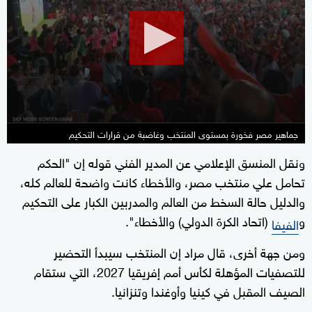
2
minutes,
29
seconds
جماهير مصر فخورة بمستوى المنتخب وغاضبة من قرارات التحكيم
ونقل المنسق الإعلامي عن المدير الفني قوله إن "الحكم
تحامل علي منتخب مصر، والأخطاء كانت واضحة للعالم كله،
والدليل حالة السخط من العالم والمدربين الكبار على التحكيم
و
(اتحاد الكرة الدولي) والأخطاء".
الفيفا
ومن جهة أخرى، قال مراد إن المنتخب سيبدأ التحضير
للتصفيات المؤهلة لكأس أمم إفريقيا 2027، التي ستقام
الصيف المقبل في كينيا وأوغندا وتنزانيا.