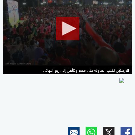
seconds
of
9
minutes,
33
seconds
الأرجنتين تقلب الطاولة على مصر وتتأهل إلى ربع النهائي