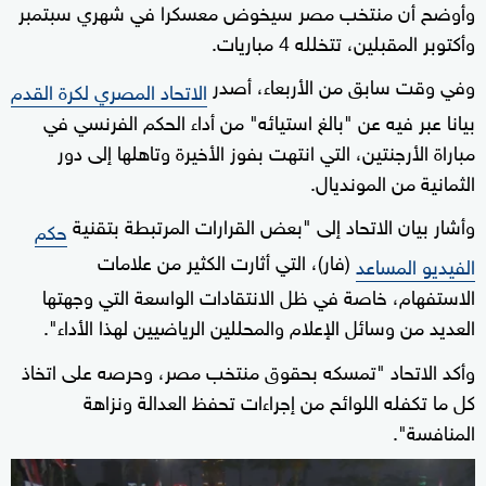
وأوضح أن منتخب مصر سيخوض معسكرا في شهري سبتمبر
وأكتوبر المقبلين، تتخلله 4 مباريات.
وفي وقت سابق من الأربعاء، أصدر
الاتحاد المصري لكرة القدم
بيانا عبر فيه عن "بالغ استيائه" من أداء الحكم الفرنسي في
مباراة الأرجنتين، التي انتهت بفوز الأخيرة وتاهلها إلى دور
الثمانية من المونديال.
وأشار بيان الاتحاد إلى "بعض القرارات المرتبطة بتقنية
حكم
(فار)، التي أثارت الكثير من علامات
الفيديو المساعد
الاستفهام، خاصة في ظل الانتقادات الواسعة التي وجهتها
العديد من وسائل الإعلام والمحللين الرياضيين لهذا الأداء".
وأكد الاتحاد "تمسكه بحقوق منتخب مصر، وحرصه على اتخاذ
كل ما تكفله اللوائح من إجراءات تحفظ العدالة ونزاهة
المنافسة".
0