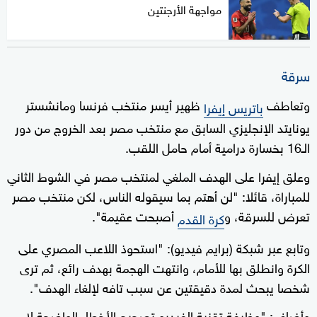
مواجهة الأرجنتين
سرقة
وتعاطف
ظهير أيسر منتخب فرنسا ومانشستر
باتريس إيفرا
يونايتد الإنجليزي السابق مع منتخب مصر بعد الخروج من دور
الـ16 بخسارة درامية أمام حامل اللقب.
وعلق إيفرا على الهدف الملغي لمنتخب مصر في الشوط الثاني
للمباراة، قائلا: "لن أهتم بما سيقوله الناس، لكن منتخب مصر
تعرض للسرقة، و
أصبحت عقيمة".
كرة القدم
وتابع عبر شبكة (برايم فيديو): "استحوذ اللاعب المصري على
الكرة وانطلق بها للأمام، وانتهت الهجمة بهدف رائع، ثم ترى
شخصا يبحث لمدة دقيقتين عن سبب تافه لإلغاء الهدف".
وأضاف: "وظيفة تقنية الفيديو تصحيح الأخطاء الواضحة لا