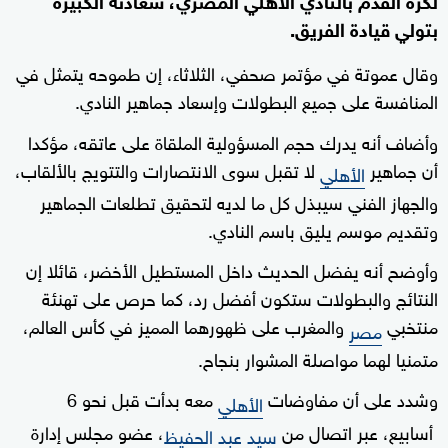
بتولي قيادة الفريق.
وقال عموتة في مؤتمر صحفي، الثلاثاء، إن طموحه يتمثل في
المنافسة على جميع البطولات وإسعاد جماهير النادي.
وأضاف أنه يدرك حجم المسؤولية الملقاة على عاتقه، مؤكدا
أن جماهير
لا تقبل سوى الانتصارات والتتويج بالألقاب،
الأهلي
والجهاز الفني سيبذل كل ما لديه لتحقيق تطلعات الجماهير
وتقديم موسم يليق باسم النادي.
وأوضح أنه يفضل الحديث داخل المستطيل الأخضر، قائلا إن
النتائج والبطولات ستكون أفضل رد، كما حرص على تهنئة
منتخبي
والمغرب على ظهورهما المميز في كأس العالم،
مصر
متمنيا لهما مواصلة المشوار بنجاح.
وشدد على أن مفاوضات
معه بدأت قبل نحو 6
الأهلي
أسابيع، عبر اتصال من
، عضو مجلس إدارة
سيد عبد الحفيظ