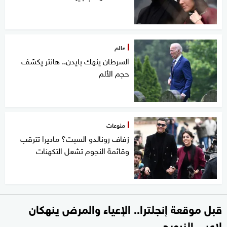
عالم
السرطان ينهك بايدن.. هانتر يكشف
حجم الألم
منوعات
زفاف رونالدو السبت؟ ماديرا تترقب
وقائمة النجوم تشعل التكهنات
قبل موقعة إنجلترا.. الإعياء والمرض ينهكان
لاعبي النرويج