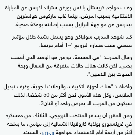
وغاب مهاجم كريستال بالاس يورغن ستراند لارسن عن المباراة
الافتتاحية بسبب المرض، بينما غاب ماركوس هولمغرين
بيدرسن عن مواجهة البرازيل بسبب إصابته بوعكة صحية.
كما شوهد المدرب سولباكن وهو يسعل بشدة خلال مؤتمر
صحفي عقب خسارة النرويج 4-1 أمام فرنسا.
وقال المدرب: "في الحقيقة، يورغن هو الوحيد الذي أصيب
بحمى. لكن كانت هناك حالات متفرقة من السعال وبحة
الصوت بين اللاعبين".
وأضاف: "هناك أجهزة التكييف، والرحلات الجوية، وغرف تبديل
الملابس، وكل هذه الأمور. نحن أكثر من 50 شخصًا، لذلك
سيكون من الغريب ألا يمرض واحد أو اثنان3.
ومن المقرر أن يسافر المنتخب النرويجي، الثلاثاء، من معسكره
في غرينسبورو بولاية كارولاينا الشمالية إلى ميامي، ما يمنحه
أكثر من أربعة أيام للاستعداد لمواجهة
، السبت.
إنجلترا