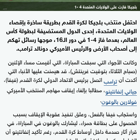
بلجيكا فازت على الولايات المتحدة 4 -1
احتفل منتخب بلجيكا لكرة القدم بطريقة ساخرة بإقصاء
الولايات المتحدة، إحدى الدول المستضيفة لبطولة كأس
العالم، بعدما فاز 4-1 في دور الـ16، موجها رسائل تهكم
إلى أصحاب الأرض والرئيس الأميركي دونالد ترامب.
وكانت الأجواء التي سبقت المباراة، التي أقيمت مساء الإثنين
(صباح الثلاثاء بتوقيت غرينتش)، قد هيمنت عليها الأنباء التي
أكدت أن
اتصل برئيس الاتحاد الدولي لكرة القدم (فيفا)،
ترامب
، مطالبا بإلغاء إيقاف مهاجم المنتخب الأميركي
جياني إنفانتينو
.
فولارين بالوغون
واستجاب فيفا بالفعل، وعلق تنفيذ عقوبة الإيقاف بسبب
الحصول على بطاقة حمراء، ليشارك بالوغون في المباراة، في
قرار أثار صدمة داخل أوساط كرة القدم، رغم تأكيد إنفانتينو أن
القرار لم يكن له علاقة باتصال ترامب.