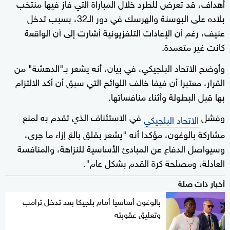
أهداف، قد تعرض للطرد خلال المباراة التي فاز فيها منتخب
بلاده على البوسنة والهرسك في دور الـ32، بسبب تدخل
عنيف، رغم أن الإعادات التلفزيونية أشارت إلى أن الواقعة
كانت غير متعمدة.
وأوضح الاتحاد البلجيكي، في بيان، أنه يشعر بـ"الدهشة" من
القرار، معتبرا أن فيفا خالف اللوائح التي سبق أن أكد الالتزام
بها قبل البطولة وأثناء منافساتها.
وفشل
في الاستئناف الذي تقدم به لمنع
الاتحاد البلجيكي
مشاركة بالوغون، مؤكدا أنه "يشعر بقلق بالغ إزاء ما جرى،
وسيواصل الدفاع عن المبادئ الأساسية للنزاهة، والمنافسة
العادلة، ومصلحة كرة القدم بشكل عام".
أخبار ذات صلة
بالوغون أساسيا أمام بلجيكا بعد تدخل ترامب
وتعليق عقوبته