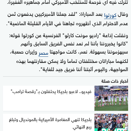
تترك فيه أي فرصة للمنتخب الأميركي أمام جماهيره الغفيرة.
وقال
بعد المباراة: "لقد جعلنا الأميركيين يدفعون ثمن
كورتوا
عدم الاحترام الذي أظهروه تجاهنا في الأيام القليلة الماضية".
ونقلت إذاعة "راديو مونت كارلو" الفرنسية عن كورتوا قوله:
"كانوا يخبروننا بأننا لم نعد نفس الفريق السابق وأنهم
سيهزموننا بسهولة. نعم، كانت مواجهتا
وإيران صعبة،
مصر
لكنهما مباراتان مختلفتان تماما ولا يمكن مقارنتهما بهذه
المواجهة، واليوم أثبتنا أننا فريق جيد للغاية".
أخبار ذات صلة
فيديو.. لاعبو بلجيكا يحتفلون بـ"رقصة ترامب"
بلجيكا تنهي المغامرة الأميركية بالمونديال وتبلغ
ربع النهائي