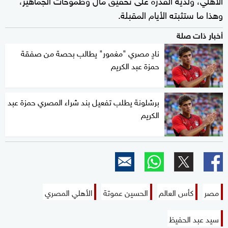
وهذا ما ستثبته الأيام المقبلة.
أخبار ذات صلة
نادٍ مصري "مغمور" يطالب بحصة من صفقة
حمزة عبد الكريم
برشلونة يطلب تفعيل بند شراء المصري حمزة عبد
الكريم
مصر
كأس العالم
الحسين عموتة
الأهلي المصري
سيد عبد الحفيظ