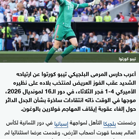
تيبو كورتوا
أعرب حارس المرمى البلجيكي تيبو كورتوا عن ارتياحه
الشديد عقب الفوز العريض لمنتخب بلاده على نظيره
الأميركي 4-1 فجر الثلاثاء، في دور الـ16 لمونديال 2026،
موجها في الوقت ذاته انتقادات ساخرة بشأن الجدل الدائر
حول إلغاء عقوبة إيقاف المهاجم فولارين بالوغون.
وضمنت
التأهل لمواجهة
في دور الثمانية لكأس
بلجيكا
إسبانيا
العالم بعدما قهرت أصحاب الأرض، وقدمت عرضا استثنائيا لم