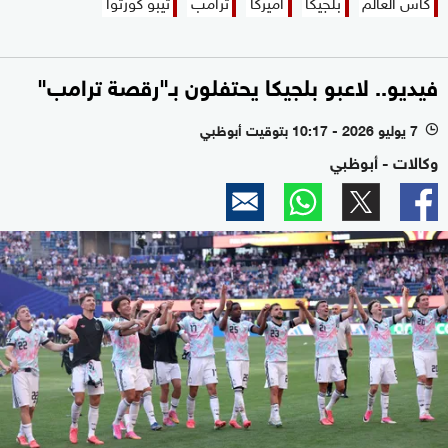
كأس العالم
بلجيكا
أميركا
ترامب
تيبو كورتوا
فيديو.. لاعبو بلجيكا يحتفلون بـ"رقصة ترامب"
7 يوليو 2026 - 10:17 بتوقيت أبوظبي
l
وكالات - أبوظبي