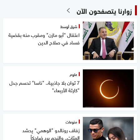
زوارنا يتصفحون الآن
شرق أوسط
اعتقال "أبو مازن" ومقرب منه بقضية
فساد في صلاح الدين
علوم
7 ثوان بلا جاذبية.. "ناسا" تحسم جدل
"كارثة الأربعاء"
منوعات
زفاف رونالدو "الوهمي" يحشد
المئات.. والنجم يرد ضاحكاً