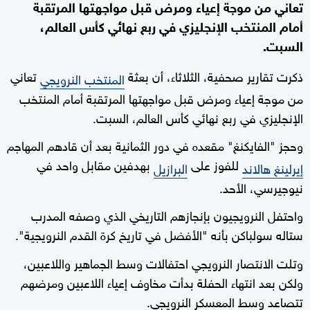
تعاني من موجة إعياء ومرض قبل مواجهتها المرتقبة
أمام المنتخب الإنجليزي في ربع نهائي كأس العالم،
السبت.
ذكرت تقارير صحفية، الثلاثاء، أن بعثة
تعاني
المنتخب النرويجي
من موجة إعياء ومرض قبل مواجهتها المرتقبة أمام المنتخب
الإنجليزي في ربع نهائي كأس العالم، السبت.
وحجز "الفايكنغ" مقعده في دور الثمانية بعد أن قادهم المهاجم
للفوز على
بهدفين مقابل واحد في
إيرلينغ هالاند
البرازيل
نيوجيرسي، الأحد.
واحتفل النرويجيون بإنجازهم التاريخي الذي وصفه المدرب
ستاله سولباكن بأنه "الأفضل في تاريخ كرة القدم النرويجية".
وتلت الانتصار النرويجي احتفالات وسط الجماهير واللاعبين،
ولكن بعد انتهاء الحفلة بدأت مخاوف إعياء اللاعبين ومرضهم
تتصاعد وسط المعسكر النرويجي.