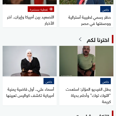
تغطية مستمرة
خاص
التصعيد بين أميركا وإيران.. آخر
حظر رسمي لطبيبة أسترالية
الأخبار
ووصفتها في مصر
اخترنا لكم
خاص
خاص
بطل الفيديو المؤثر: استعدت
أسماء علي.. أول قاضية يمنية
"التوك توك" وأحلم بحياة
أميركية تكشف كواليس تعيينها
كريمة
الأكثر مشاهدة