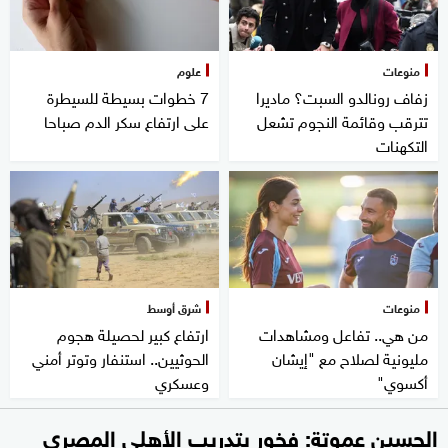
منوعات
علوم
زفاف رونالدو السبت؟ ماديرا
7 خطوات بسيطة للسيطرة
تترقب وقائمة النجوم تشعل
على ارتفاع سكر الدم صباحا
التكهنات
منوعات
شرق أوسط
من هي.. تفاعل ومشاهدات
ارتفاع كبير لحصيلة هجوم
مليونية لصلاح مع "إيشان
الحوثيين.. استنفار وتوتر أمني
أكسوي"
وعسكري
الحسين عموتة: فخور بتدريب الأهلي المصري