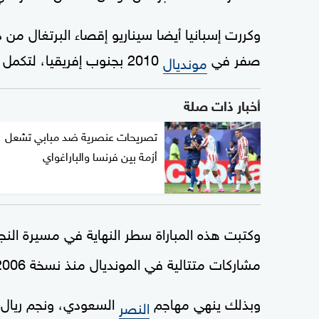
صفر في
2010 بجنوب إفريقيا، لتكمل مشوارها للنهاية وتتوج باللقب الوحيد في تاريخها.
مونديال
أخبار ذات صلة
تصريحات عنصرية ضد مبابي تشعل
أزمة بين فرنسا والباراغواي
وكتبت هذه المباراة سطر النهاية في مسيرة النج
مشاركات متتالية في المونديال منذ نسخة 2006 بألمانيا.
وبذلك ينهي مهاجم
السعودي، ونجم ريال م
النصر