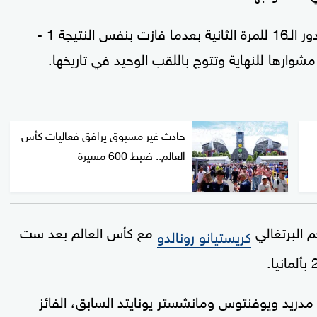
وكررت إسبانيا أيضا سيناريو إقصاء البرتغال من دور الـ16 للمرة الثانية بعدما فازت بنفس النتيجة 1 -
حادث غير مسبوق يرافق فعاليات كأس
العالم.. ضبط 600 مسيرة
م البرتغالي
مع كأس العالم بعد ست
كريستيانو رونالدو
دريد ويوفنتوس ومانشستر يونايتد السابق، الفائز