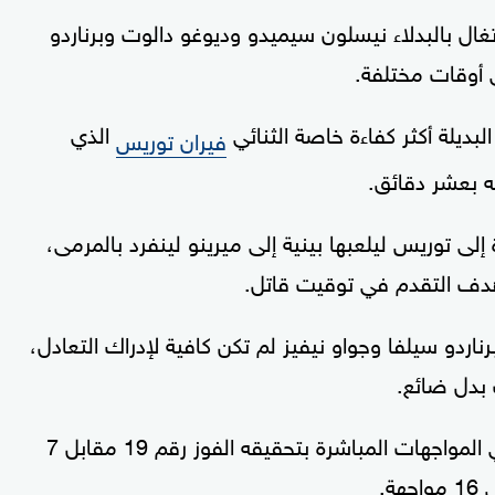
غال بالبدلاء نيسلون سيميدو وديوغو دالوت وبرناردو
 أوقات مختلفة.
بديلة أكثر كفاءة خاصة الثنائي
الذي
فيران توريس
إلى توريس ليلعبها بينية إلى ميرينو لينفرد بالمرمى،
هدف التقدم في توقيت قاتل.
اردو سيلفا وجواو نيفيز لم تكن كافية لإدراك التعادل،
 بدل ضائع.
وبهذا الفوز واصل "الماتادور" تفوقه التاريخي في المواجهات المباشرة بتحقيقه الفوز رقم 19 مقابل 7
ة.