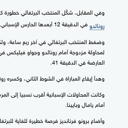
وفي المقابل، شكّل المنتخب البرتغالي خطورة ك
في الدقيقة 12 أبعدها الحارس الإسباني أوناي سيمون.
رونالدو
وضغط المنتخب البرتغالي في آخر ربع ساعة، ول
العارضة في الدقيقة 41.
وهدأ إيقاع المباراة في الشوط الثاني، وكسره رونا
وكانت المحاولات الإسبانية أقرب نسبيا إلى الم
أمام يامال وبايينا.
وأضاع برونو فرنانديز فرصة خطيرة للغاية للبرتغال