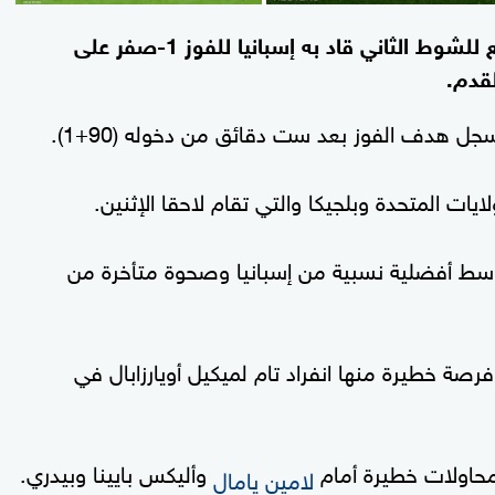
سجل ميكل ميرينو هدفا في الوقت ‌بدل الضائع للشوط الثاني ‌قاد ‌به إسبانيا للفوز 1-صفر على
ل هدف الفوز بعد ست دقائق من دخوله (90+1).
ايات المتحدة وبلجيكا والتي تقام لاحقا الإثنين.
 وسط أفضلية نسبية من إسبانيا وصحوة متأخرة من
رصة خطيرة منها انفراد تام لميكيل أويارزابال في
محاولات خطيرة أمام
وأليكس بايينا وبيدري.
لامين يامال