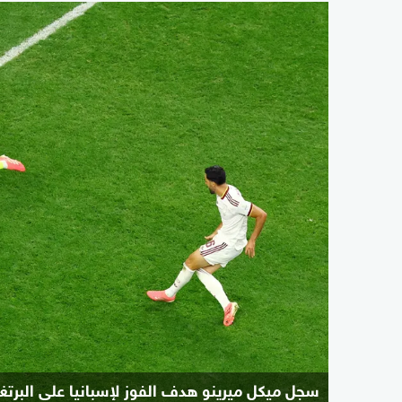
سجل ميكل ميرينو هدف الفوز لإسبانيا على البرتغ