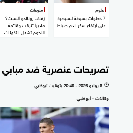
علوم
منوعات
7 خطوات بسيطة للسيطرة
زفاف رونالدو السبت؟
على ارتفاع سكر الدم صباحا
ماديرا تترقب وقائمة
النجوم تشعل التكهنات
تصريحات عنصرية ضد مبابي تش
6 يوليو 2026 - 20:49 بتوقيت أبوظبي
l
وكالات - أبوظبي