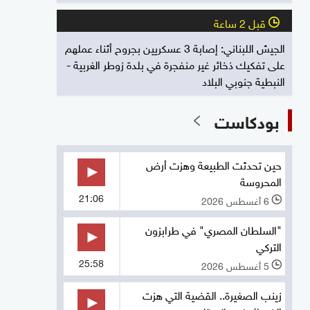
قبل 2 ساعة
l
الجيش اللبناني: إصابة 3 عسكريين بجروح أثناء عملهم
على تفكيك ذخائر غير منفجرة في بلدة زوطر الغربية -
النبطية جنوبي البلاد
بودكاست
حين تحدثت الطبيعة وهزت أرض
المحروسة
21:06
6 أغسطس 2026
l
"السلطان المصري" في طرابزون
التركي
25:58
5 أغسطس 2026
l
زينب الصغيرة.. القضية التي هزت