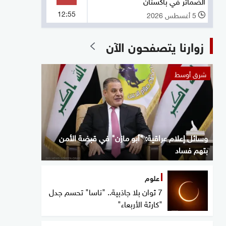
الضمائر في باكستان
12:55
5 أغسطس 2026
l
زوارنا يتصفحون الآن
شرق أوسط
وسائل إعلام عراقية: "أبو مازن" في قبضة الأمن
بتهم فساد
علوم
7 ثوان بلا جاذبية.. "ناسا" تحسم جدل
"كارثة الأربعاء"