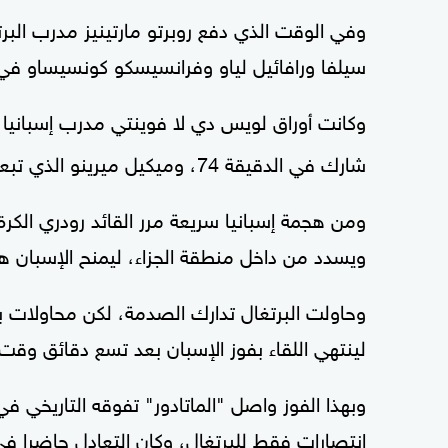
وفي الوقت الذي دفع روبرتو مارتينيز مدرب البرت
سيلفا ورافائيل لياو وفرانسيسكو كونسيساو في
وكانت أوراق لويس دي لا فوينتي مدرب إسبانيا ال
شارك في الدقيقة 74، وميكيل ميرينو الذي تبعه بعشر دقائق.
ومن هجمة إسبانيا سريعة مرر القائد رودري الكرة 
ويسدد من داخل منطقة الجزاء، ليمنح الإسبان 
وحاولت البرتغال تدارك الصدمة، لكن محاولات برن
لينتهي اللقاء بفوز الإسبان بعد تسع دقائق وقت
انتصارات فقط للبرتغال، وكان التعادل حاضرا في 16 مواجه