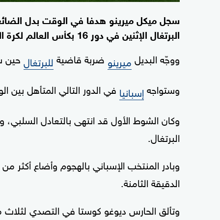
‌البرتغال الإثنين في دور ⁠16 ‌بكأس العالم لكرة ⁠القدم.
ووجّه البديل
ضربة قاضية
حين سج
ميرينو
للبرتغال
وستواجه
في الدور التالي المتأهل بين الول
إسبانيا
وكان الشوط الأول قد انتهى بالتعادل السلبي،
البرتغال.
وبادر المنتخب الإسباني بالهجوم وأضاع أكثر من ف
الدقيقة الثامنة.
وتألق الحارس ديوغو كوستا في التصدي لثلاث 