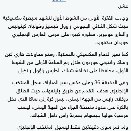
عشر.
وجاءت الفترة الأولى من الشوط الأول لتشهد سيطرة مكسيكية
حيث شكل الثلاثي الهجومي راؤول خيمنيز وخوليان كينونيس
وألفارو غوتيريز، خطورة كبيرة على مرمى الحارس الإنجليزي
جوردان بيكفورد.
كما تميز الدفاع المكسيكي بالصلابة، ومنع محاولات هاري كين
وساكا وأنتوني جوردون خلال ربع الساعة الأولى من الشوط
الأول، محافظا على نظافة شباك الحارس راؤول رانخيل.
وفي الدقيقة 36 وعلى عكس سير المباراة، سجل المنتخب
الإنجليزي هدف التقدم عن طريق بلينغهام، حيث انطلق
ديكلان رايس من الجهة اليمنى، ليمرر كرة إلى ساكا الذي دخل
بالكرة على حدود منطقة الجزاء من الجهة اليمنى، ليلعب
عرضية حولها بلينغهام بضربة رأس داخل الشباك.
ولم تمر سوى دقيقتين فقط ليسجل المنتخب الإنجليزي