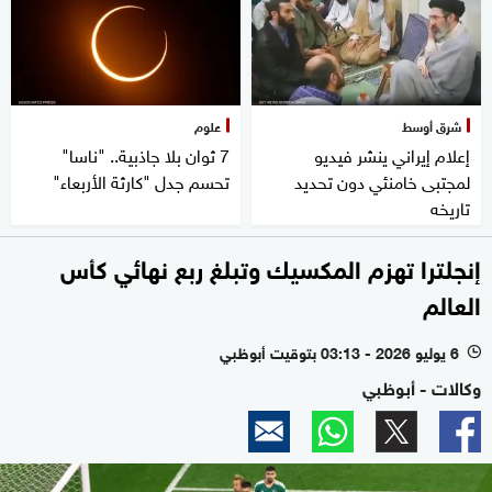
شرق أوسط
علوم
إعلام إيراني ينشر فيديو
7 ثوان بلا جاذبية.. "ناسا"
لمجتبى خامنئي دون تحديد
تحسم جدل "كارثة الأربعاء"
تاريخه
إنجلترا تهزم المكسيك وتبلغ ربع نهائي كأس
العالم
6 يوليو 2026 - 03:13 بتوقيت أبوظبي
l
وكالات - أبوظبي