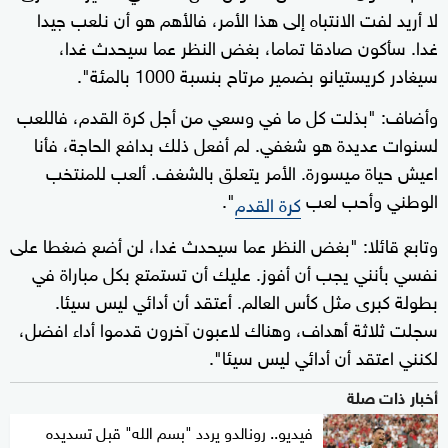
‌لا أريد لفت الانتباه إلى هذا الأمر، ‌فالأهم هو أن نلعب جيدا
غدا. سأكون صادقا تماما، بغض النظر عما سيحدث غدا،
سيغادر كريستيانو بضمير مرتاح بنسبة 1000 بالمئة".
وأضاف: "بذلت كل ما في وسعي من أجل كرة القدم، فاللعب
لسنوات عديدة هو شغفي. لم أفعل ذلك بدافع الحاجة، فأنا
اعيش حياة ميسورة. الأمر يتعلق بالشغف. ألعب للمنتخب
الوطني وأحب لعب
".
كرة القدم
وتابع قائلا: "بغض النظر عما سيحدث غدا، لن أضع ‌ضغطا على
نفسي بأنني يجب أن أفوز. عليك أن تستمتع ‌بكل مباراة في
بطولة كبرى ⁠مثل كأس العالم. أعتقد أن أدائي ليس سيئا.
سجلت ثلاثة أهداف، وهناك لاعبون آخرون قدموا أداء افضل،
لكنني اعتقد أن أدائي ليس سيئا".
أخبار ذات صلة
فيديو.. رونالدو يردد "بسم الله" قبل تسديده