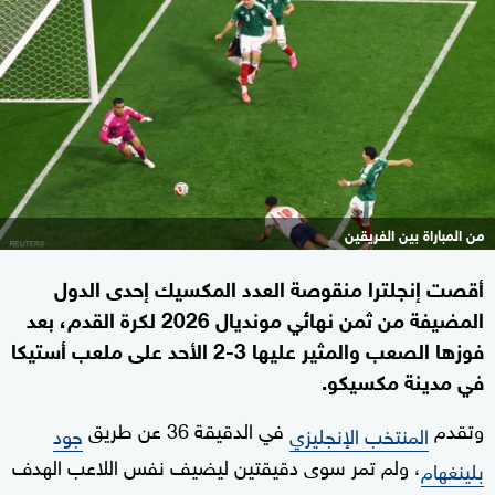
من المباراة بين الفريقين
أقصت إنجلترا منقوصة العدد المكسيك إحدى الدول
المضيفة من ثمن نهائي مونديال 2026 لكرة القدم، بعد
فوزها الصعب والمثير عليها 3-2 الأحد على ملعب أستيكا
في مدينة مكسيكو.
وتقدم
في الدقيقة 36 عن طريق
المنتخب الإنجليزي
جود
، ولم تمر سوى دقيقتين ليضيف نفس اللاعب الهدف
بلينغهام