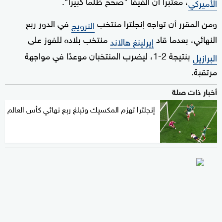
، معتبراً أن الفيفا "صحح ظلمًا كبيرًا".
الأميركي
ومن المقرر أن تواجه إنجلترا منتخب
في الدور ربع
النرويج
النهائي، بعدما قاد
منتخب بلاده للفوز على
إيرلينغ هالاند
بنتيجة 2-1، ليضرب المنتخبان موعدًا في مواجهة
البرازيل
مرتقبة.
أخبار ذات صلة
إنجلترا تهزم المكسيك وتبلغ ربع نهائي كأس العالم