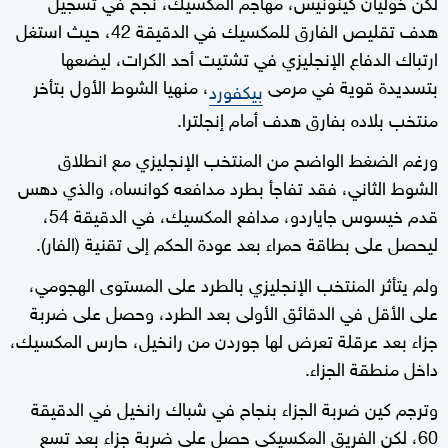
لكن خوليان كينونيس، مهاجم المكسيك، نجح في تسجيل
هدف تقليص الفارق للمكسيك في الدقيقة 42، حيث استغل
ارتباك الدفاع الإنجليزي في تشتيت أحد الكرات، ليضعها
بتسديدة قوية في مرمى
، منهيا الشوط الأول بتأخر
بيكفورد
منتخب بلاده بفارق هدف أمام إنجلترا.
ورغم الضغط الواضح من المنتخب الإنجليزي مع انطلاق
الشوط الثاني، فقد تفاجأ بطرد مدافعه كوانساه، والذي دهس
قدم خيسوس جاياردو، مدافع المكسيك، في الدقيقة 54،
ليحصل على بطاقة حمراء بعد عودة الحكم إلى تقنية (الفار).
ولم يتأثر المنتخب الإنجليزي بالطرد على المستوى الهجومي،
على الأقل في الدقائق الأولى بعد الطرد، وحصل على ضربة
جزاء بعد عرقلة تعرض لها جوردن من رانخيل، حارس المكسيك،
داخل منطقة الجزاء.
وترجم كين ضربة الجزاء بنجاح في شباك رانخيل في الدقيقة
60، لكن الفريق المكسيكي حصل على ضربة جزاء بعد تسع