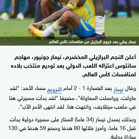
نيمار يبكي بعد خروج البرازيل من منافسات كأس العالم
أعلن النجم البرازيلي المخضرم، نيمار جونيور، مهاجم
سانتوس اعتزاله اللعب الدولي بعد توديع منتخب بلاده
لمنافسات كأس العالم.
وقال
بعد الخسارة 1 - 2 أمام
مساء الأحد: "لقد
نيمار
النرويج
حاولت، وواصلت المحاولة"، مضيفا "لقد بدأت مسيرتي هنا
في ملعب ميتلايف، وانتهت هنا. لقد انتهى الأمر الآن".
وبذلك يسدل نيمار (34 عاما) الستار على مسيرة دولية بدأت
قبل 16 عاما، وأحرز خلالها 80 هدفا وصنع 59 هدفا في 130
مباراة دولية.