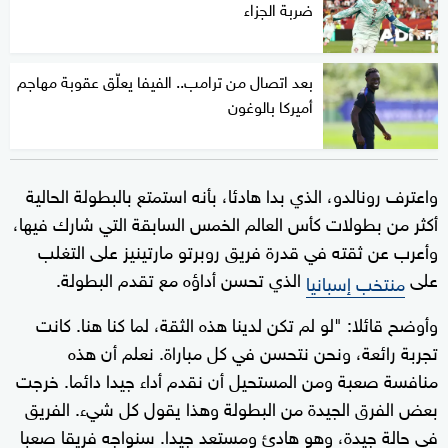
ضربة الجزاء
بعد اتصال من ترامب.. الفيفا يعلّق عقوبة مهاجم
أميركا بالوغون
واعترف رونالدو، الذي بدا هادئا، بأنه استمتع بالبطولة الحالية
أكثر من بطولات كأس العالم الخمس السابقة التي شارك فيها،
وأعرب عن ثقته في قدرة ⁠فريق روبرتو مارتينيز على التغلب
‌على
الذي تحسن أداؤه مع تقدم البطولة.
منتخب إسبانيا
وأوضح قائلا: "لو لم تكن لدينا هذه الثقة، لما كنا هنا. ⁠كانت
تجربة رائعة، ونحن نتحسن في كل مباراة. نعلم أن هذه
منافسة صعبة ومن المستحيل أن نقدم أداء ⁠جيدا دائما. خرجت
بعض الفرق الجيدة من البطولة وهذا يقول كل شيء. الفريق
في حالة جيدة، وهو هادئ ومستعد جيدا. سنواجه فريقا صعبا