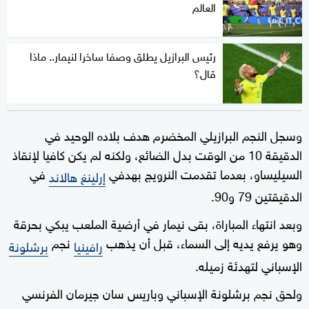
العالم
رئيس البرازيل يطلق وصفا ساخرا لنيمار.. ماذا
قال؟
وسجل النجم البرازيلي المخضرم هدف بلاده الوحيد في
الدقيقة 10 من الوقت بدل الضائع، ولكنه لم يكن كافيا لإنقاذ
السيليساو، بعدما تقدمت النرويج بهدفي
في
إرلينغ هالاند
الدقيقتين 79 و90.
وبعد انتهاء المباراة، بقى نيمار في أرضية الملعب يبكي بحرقة
وهو يرفع يديه إلى السماء، قبل أن يذهب
نجم
رافينيا
برشلونة
الإسباني لتهدئة زميله.
ولحق نجم برشلونة الإسباني وباريس سان جيرمان الفرنسي