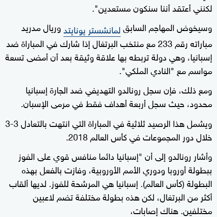
لكنني أعتقد أننا سنكون مستعدين".
وسيخوض المهاجم السابق
وريال مدريد
لمانشستر يونايتد
مباراته رقم ⁠233 مع منتخب البرتغال إذا شارك في المباراة ضد
إسبانيا، وهي دولة تربطه بها علاقة وثيقة بعد أن أمضى تسعة
مواسم مع "النادي الملكي".
ومع ذلك، فإن سجل رونالدو التهديفي ضد الجارة إسبانيا
محدود، حيث سجل أربعة أهداف فقط في مرمى الإسبان.
ويشمل هذا الرصيد ثلاثية في المباراة التي انتهت بالتعادل 3-3
خلال دور المجموعات في كأس العالم 2018.
وأشار رونالدو إلى أن "إسبانيا دائما منافس قوي على الفوز
ببطولة أوروبا ودوري الأمم الأوروبية، وفازت بالفعل بهذه
البطولة (كأس العالم). إسبانيا هي المرشحة للفوز. لديها ألقاب
أكثر من البرتغال، لكن هذه بطولة مختلفة تضم لاعبين
مختلفين. هناك إصابات،