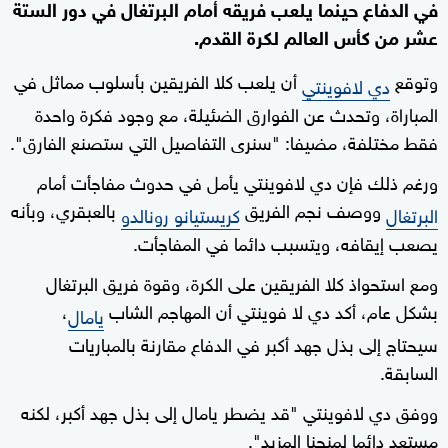
في الدفاع حينما يلعب فريقه أمام البرتغال في دور الستة
عشر من كأس العالم لكرة القدم.
وتوقع
أن يلعب كلا الفريقين بأسلوب مماثل في
دي لافوينتي
المباراة، وتحدث عن الفوارق الضئيلة، مع وجود فكرة واحدة
فقط مختلفة، مضيفا: "سنرى التفاصيل التي ستصنع الفارق".
ورغم ذلك فإن دي لافوينتي يأمل في حدوث مفاجأت أمام
ووصف نجم الفريق
بالعبقري، وبأنه
البرتغال
كريستيانو رونالدو
يصعب إيقافه، ويتسبب دائما في المفاجأت.
ومع استحواذ كلا الفريقين على الكرة، وقوة فريق البرتغال
بشكل عام، أكد دي لا فوينتي أن المهاجم الشاب
،
يامال
سيحتاج إلى بذل جهد أكبر في الدفاع مقارنة بالمباريات
السابقة.
ووفق دي لافوينتي "قد يضطر يامال إلى بذل جهد أكبر، لكنه
مستعد دائما لمنحنا المزيد".