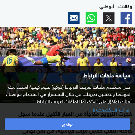
وكالات - أبوظبي
سياسة ملفات الارتباط
نحن نستخدم ملفات تعريف الارتباط (كوكيز) لفهم كيفية استخدامك
لموقعنا ولتحسين تجربتك. من خلال الاستمرار في استخدام موقعنا ،
هالاند سجل هدف الفوز في مرمى البرازيل
فإنك توافق على استخدامنا لملفات تعريف الارتباط.
سياسية الخصوصية
فجرت النرويج مفاجأة من العيار الثقيل عندما سجل
مهاجمها إرلينغ هالاند هدفين أطاحا بالبرازيل (2-1)،
موافق
حاملة اللقب خمس مرات قياسية، من ثمن نهائي