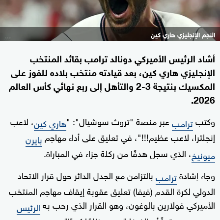
النجم الإنجليزي هاري كين
أشاد الرئيس الأميركي دونالد ترامب بقائد المنتخب
الإنجليزي هاري كين، بعد قيادته منتخب بلاده للفوز على
المكسيك بنتيجة 3-2 والتأهل إلى ربع نهائي كأس العالم
2026.
وكتب
عبر منصة "تروث سوشيال": "
، لاعب
ترامب
هاري كين
إنجلترا، لاعب عظيم!!!"، في تعليق على أداء مهاجم
بايرن
، الذي سجل هدفًا من ركلة جزاء في المباراة.
ميونيخ
وجاء إشادة
بالتزامن مع الجدل الدائر حول قرار الاتحاد
ترامب
الدولي لكرة القدم (فيفا) تعليق عقوبة إيقاف مهاجم المنتخب
الأميركي فولارين بالوغون، وهو القرار الذي رحب به
الرئيس