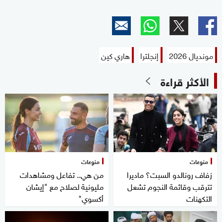
مونديال 2026
إنجلترا
هاري كين
الأكثر قراءة
منوعات
منوعات
زفاف رونالدو السبت؟ ماديرا
من هي.. تفاعل ومشاهدات
تترقب وقائمة النجوم تشعل
مليونية لصلاح مع "إيشان
التكهنات
أكسوي"