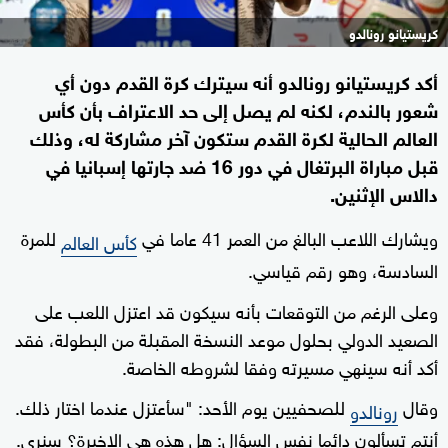
كريستيانو رونالدو
أكد كريستيانو رونالدو أنه سيترك كرة القدم دون أي
شعور بالندم، لكنه لم يصل إلى حد الاعتراف بأن كأس
العالم الحالية لكرة القدم ستكون آخر مشاركة له، وذلك
قبل مباراة البرتغال في دور 16 ضد جارتها إسبانيا في
دالاس الإثنين.
ويشارك اللاعب البالغ من العمر 41 عاما في
للمرة
كأس العالم
السادسة، وهو رقم قياسي.
وعلى الرغم من التوقعات بأنه سيكون قد اعتزل اللعب على
الصعيد الدولي بحلول موعد النسخة المقبلة من البطولة، ‌فقد
أكد أنه سينهي مسيرته وفقا لشروطه الخاصة.
وقال
للصحفيين يوم الأحد: "سأعتزل عندما اختار ذلك.
رونالدو
أنتم تسألون دائما نفس السؤال: هل هذه هي الاخيرة؟ سنرى.