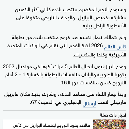
وسيودع النجم المخضرم منتخب بلاده كثاني أكثر اللاعبين
مشاركة بقميص البرازيل، والهداف التاريخي متفوقا على
الأسطورة الراحل بيليه.
ولم يتمالك نيمار نفسه بعد خروج منتخب بلاده من بطولة
2026 لكرة القدم التي تقام في الولايات المتحدة
كأس العالم
الأميركية وكندا والمكسيك.
وودع البرازيليون أبطال العالم 5 مرات آخرها في مونديال 2002
بكوريا الجنوبية واليابان منافسات البطولة بالخسارة 1 - 2 أمام
النرويج ضمن منافسات دور الـ16.
وبدأ نيمار اللقاء على مقاعد البدلاء، وشارك بديلا مكان غابرييل
مارتينلي لاعب
الإنجليزي في الدقيقة 67.
أرسنال
أخبار ذات صلة
هالاند يقود النرويج لإقصاء البرازيل من كأس