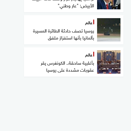
الأبيض: "عار وطني"
عالم
روسيا تصف حادثة الطائرة المسيرة
بألمانيا بأنها استفزاز ملفق
عالم
بأغلبية ساحقة.. الكونغرس يقر
عقوبات مشددة على روسيا