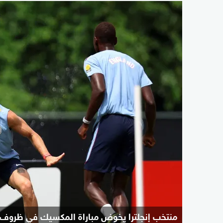
منتخب إنجلترا يخوض مباراة المكسيك في ظروف