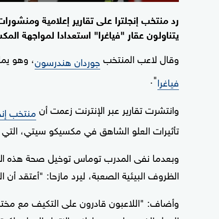
رد منتخب إنجلترا على تقارير إعلامية ومنشورا
يتناولون عقار "فياغرا" استعدادا لمواجهة المكسيك في دور الـ16 م
وقال لاعب المنتخب
، وهو يما
جوردان هندرسون
".
فياغرا
وانتشرت تقارير عبر الإنترنت زعمت أن
منتخب إنجل
تأثيرات العلو الشاهق في مكسيكو سيتي، التي ت
وبعدما نفى المدرب توماس توخيل صحة هذه الأ
الظروف البيئية الصعبة، ليرد مازحا: "أعتقد أن ال
وأضاف: "اللاعبون قادرون على التكيف مع مختلف
الجدل الذي صاحب محاولات الاتحاد الدولي لكرة ا