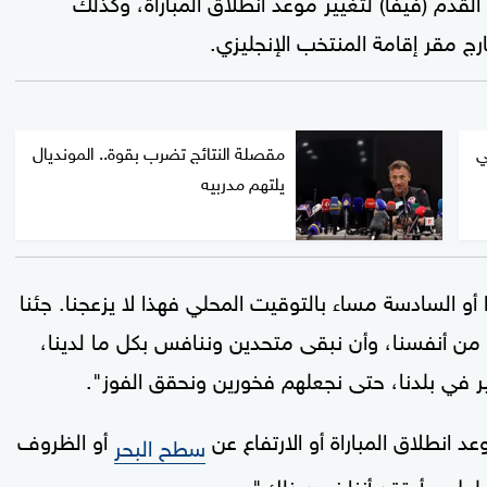
رج مقر إقامة المنتخب الإنجليزي.
ي
مقصلة النتائج تضرب بقوة.. المونديال
يلتهم مدربيه
واء أقيمت المباراة في الساعة 12 ظهرا أو السادسة مساء بالتوقيت المحلي فهذا لا يزعجنا. جئنا
من أنفسنا، وأن نبقى متحدين وننافس بكل ما لدينا،
 في بلدنا، حتى نجعلهم فخورين ونحقق الفوز".
 انطلاق المباراة أو الارتفاع عن
أو الظروف
سطح البحر
حلول، وأعتقد أننا نجيد ذلك".