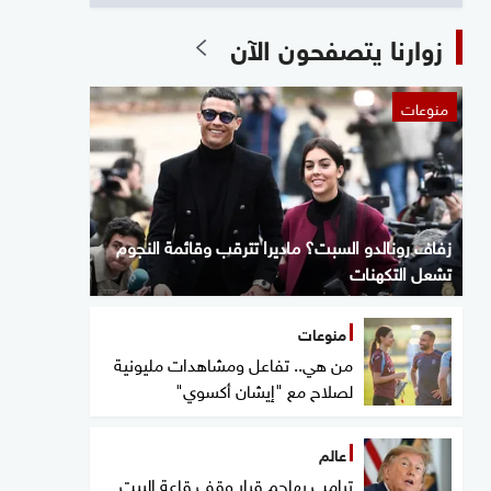
زوارنا يتصفحون الآن
منوعات
زفاف رونالدو السبت؟ ماديرا تترقب وقائمة النجوم
تشعل التكهنات
منوعات
من هي.. تفاعل ومشاهدات مليونية
لصلاح مع "إيشان أكسوي"
عالم
ترامب يهاجم قرار وقف قاعة البيت