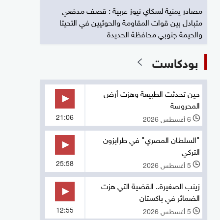
مصادر يمنية لسكاي نيوز عربية : قصف مدفعي
متبادل بين قوات المقاومة والحوثيين في التحيتا
والحيمة جنوبي محافظة الحديدة
بودكاست
حين تحدثت الطبيعة وهزت أرض
المحروسة
21:06
6 أغسطس 2026
l
"السلطان المصري" في طرابزون
التركي
25:58
5 أغسطس 2026
l
زينب الصغيرة.. القضية التي هزت
الضمائر في باكستان
12:55
5 أغسطس 2026
l