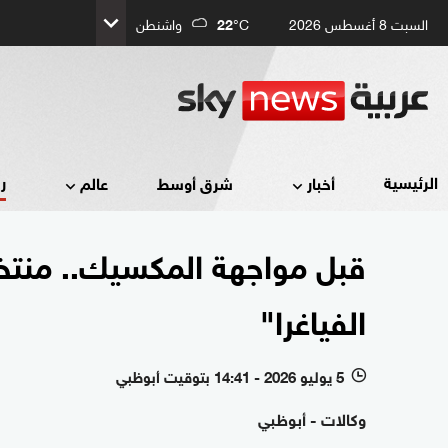
السبت 8 أغسطس 2026
°C
22
واشنطن
ر
الرئيسية
أخبار
شرق أوسط
عالم
قبل مواجهة المكسيك.. منتخب 
الفياغرا"
5 يوليو 2026 - 14:41 بتوقيت أبوظبي
l
وكالات - أبوظبي