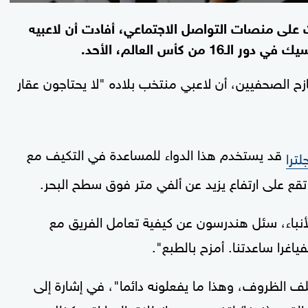
ت على منصات التواصل الاجتماعي، أفادت أن لاعبيه
ن كأس العالم، الأحد.
زح الصحفيين، أن لاعبي منتخب بلاده "لا يحتاجون عقار
قد يستخدم هذا الدواء للمساعدة في التكيف مع
ترا
قع على ارتفاع يزيد عن ألفي متر فوق سطح البحر.
نباء، سئل هندرسون عن كيفية تعامل الفريق مع
فياغرا ساعدتنا. أمزح بالطبع".
 الظروف، وهذا ما يفعلونه دائما"، في إشارة إلى
لقدم (فيفا) لتغيير موعد انطلاق المباراة، وكذلك