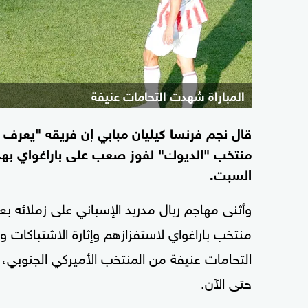
المباراة شهدت التحامات عنيفة
قال نجم فرنسا كيليان مبابي إن فريقه "يعرف
منتخب "الديوك" لفوز صعب على باراغواي بهدف
السبت.
وأثنى مهاجم ريال مدريد الإسباني على زملائه ب
منتخب باراغواي لاستفزازهم وإثارة الاشتباكات و
التحامات عنيفة من المنتخب الأميركي الجنوبي،
حتى الآن.