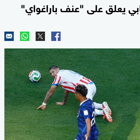
ابي يعلق على "عنف باراغواي"