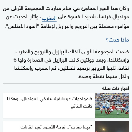
وكان هذا الفوز المفاجئ في ختام مباريات المجموعة الأولى من
مونديال فرنسا، شديد القسوة على
، وأثار الحديث عن
المغرب
مؤامرة محتملة بين النرويج والبرازيل لإطاحة "أسود الأطلس".
ماذا حدث؟
ضمت المجموعة الأولى آنذاك البرازيل والنرويج والمغرب
وإسكتلندا، وبعد جولتين كانت البرازيل في الصدارة ولها 6
نقاط، تليها النرويج برصيد نقطتين، ثم المغرب وإسكتلندا
ولكل منهما نقطة وحيدة.
أخبار ذات صلة
5 مواجهات عربية فرنسية في المونديال.. وهكذا
كانت النتائج
"ديما مغرب".. فرحة الأسود تعبر القارات