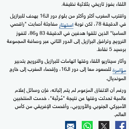
اللقاء بفوز تاريخي بثلاثية نظيفة.
واقترب المغرب أكثر وأكثر من بلوغ دور الـ16 بهدف للبرازيل
في الدقيقة 78، لكن نوبة
مفاجئة أصابت "راقصي
استهتار
السامبا" الذين تلقوا هدفين في الدقيقة 83 و86، لتفوز
النرويج وترافق البرازيل إلى الدور الثاني عبر وصافة المجموعة
برصيد 5 نقاط.
وأثار سيناريو اللقاء وقتها اتهامات للبرازيل والنرويج بتدبير
للصعود معا إلى دور الـ16، وإقصاء المغرب إلى خارج
مؤامرة
المونديال.
ورغم أن الاتفاق المزعوم لم يتم إثباته، فإن وسائل إعلام
عالمية تحدثت وقتها عن نتيجة "مُرتّبة"، خدمت المنتخبين
الأميركي الجنوبي والأوروبي، وأقصت الإفريقي من كأس
العالم.