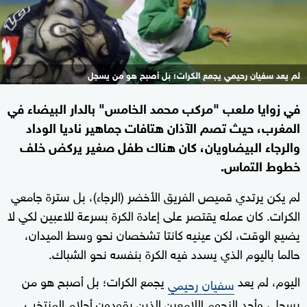
لم يعد سفيان رحيمي يجمع الكرات؛ بل أصبح هو من يسجل
في زوايا ملعب "مركب محمد الخامس" بالدار البيضاء في
المغرب، حيث تصم الآذان هتافات جماهير ناديا الوداد
والرجاء البيضاويان، كان هناك طفل صغير يركض خلف
خطوط التماس.
لم يكن يرتدي قميص الفريق الأخضر (الرجاء)، بل سترة جامعي
الكرات. كان عمله يقتصر على إعادة الكرة بسرعة للاعبين لكي لا
يضيع الوقت، لكن عينيه كانتا تشخصان نحو وسط الميدان،
حالما باليوم الذي يسدد فيه الكرة بنفسه نحو الشباك.
اليوم، لم يعد
يجمع الكرات؛ بل أصبح هو من
سفيان رحيمي
يسجل، وأحد النجوم اللامعين الذين يقودون أحلام المنتخب