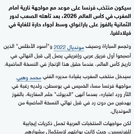
سيكون منتخب فرنسا على موعد مع مواجهة نارية أمام
المغرب في كأس العالم 2026، بعد تأهله الصعب لدور
الثمانية بالفوز على باراغواي وسط أجواء حارة للغاية في
فيلادلفيا.
وتجمع المباراة وصيف
و"أسود الأطلس" الذين
مونديال 2022
أصبحوا أول فريق عربي وإفريقي يصل إلى قبل النهائي في
تاريخ كأس العالم، عندما حقق هذا الإنجاز في النسخة الماضية.
سيدخل منتخب المغرب بقيادة مديره الفني
محمد وهبي
مواجهة فرنسا مساء الخميس في بوسطن، ولديه رغبة في
الثأر ورد اعتباره، بعدما أنهى "الديوك" حلم المغاربة، بالفوز
بهدفين من دون رد في قبل نهائي النسخة الماضية من
المونديال.
لكن مواجهات المنتخبات العربية تحمل ذكريات إيجابية
للفرنسيين، حيث كانت بوابتهم لاستكمال مشوارهم