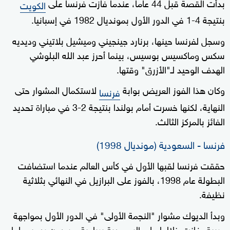
بدأت القصة قبل 44 عاما، عندما فازت فرنسا على
الكويت
بنتيجة 4-1 في الدور الأول بمونديال 1982 في إسبانيا.
وسجل لفرنسا حينها، برنارد جينجيني وميشيل بلاتيني وديديه
سكس وماكسيس بوسيس، بينما أحرز عبد الله البلوشي
الهدف الوحيد لـ"الأزرق" وقتها.
وكان هذا الفوز العريض بوابة
لاستكمال المشوار حتى
فرنسا
النهاية، لكنها خسرت أمام بولندا بنتيجة 2-3 في مباراة تحديد
الفائز بالمركز الثالث.
فرنسا - السعودية (مونديال 1998)
حققت فرنسا لقبها الأول في كأس العالم عندما استضافت
البطولة عام 1998، بالفوز على البرازيل في النهائي بثلاثية
نظيفة.
وبدأ الديوك مشوار "النجمة الأولى" في الدور الأول بمواجهة
عربية، فازت خلالها على السعودية برباعية من دون رد، سجلها