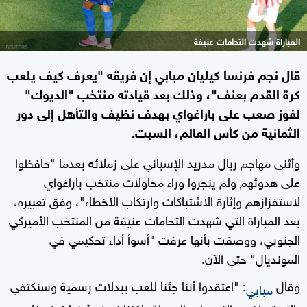
المباراة شهدت التحامات عنيفة
قال نجم فرنسا كيليان مبابي إن فريقه "يعرف كيف يلعب
كرة القدم بعنف"، وذلك بعد قيادته منتخب "الديوك"
لفوز صعب على باراغواي بهدف نظيف والتأهل إلى دور
الثمانية من كأس العالم، السبت.
وأثنى مهاجم ريال مدريد الإسباني على زملائه بعدما "حافظوا
على هدوئهم ولم ينجروا وراء محاولات منتخب باراغواي
لاستفزازهم وإثارة الاشتباكات وارتكاب الأخطاء"، وفق تعبيره،
بعد المباراة التي شهدت التحامات عنيفة من المنتخب الأميركي
الجنوبي، ووصفت بأنها عرفت "أسوأ أداء تحكيمي في
المونديال" حتى الآن.
وقال
: "اعتقدوا أننا جئنا للعب ببدلات رسمية وسنكتفي
مبابي