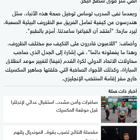
وبعدما نفى المدرب توماس توخيل صحة هذه الأنباء، سئل
هندرسون عن كيفية تعامل الفريق مع الظروف البيئية الصعبة،
ليرد مازحا: "أعتقد أن الفياغرا ساعدتنا. أمزح بالطبع".
وأضاف: "اللاعبون قادرون على التكيف مع مختلف الظروف،
وهذا ما يفعلونه دائما"، في إشارة إلى الجدل الذي صاحب
محاولات الاتحاد الدولي لكرة القدم (فيفا) لتغيير موعد انطلاق
المباراة، وكذلك الأجواء الصاخبة التي خلقتها جماهير المكسيك
خارج مقر إقامة المنتخب الإنجليزي.
أخبار ذات صلة
صافرات وأمن مشدد.. استقبال عدائي لإنجلترا
قبل موقعة المكسيك
مقصلة النتائج تضرب بقوة.. المونديال يلتهم
مدربيه