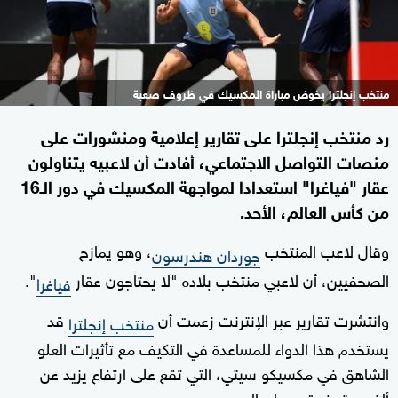
منتخب إنجلترا يخوض مباراة المكسيك في ظروف صعبة
رد منتخب إنجلترا على تقارير إعلامية ومنشورات على
منصات التواصل الاجتماعي، أفادت أن لاعبيه يتناولون
عقار "فياغرا" استعدادا لمواجهة المكسيك في دور الـ16
من كأس العالم، الأحد.
وقال لاعب المنتخب
، وهو يمازح
جوردان هندرسون
الصحفيين، أن لاعبي منتخب بلاده "لا يحتاجون عقار
".
فياغرا
وانتشرت تقارير عبر الإنترنت زعمت أن
قد
منتخب إنجلترا
يستخدم هذا الدواء للمساعدة في التكيف مع تأثيرات العلو
الشاهق في مكسيكو سيتي، التي تقع على ارتفاع يزيد عن
ألفي متر فوق سطح البحر.