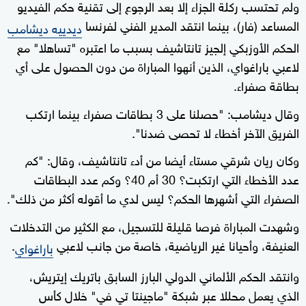
ولم تحتسب ركلة الجزاء إلا بعد الرجوع إلى تقنية حكم الفيديو
المساعد (فار)، بينما انتقد المدير الفني لفرنسا
ديدييه ديشامب
الحكم الأوزبكي إلجيز تانتاشيف بسبب ما اعتبره "تساهلا" مع
لاعبي باراغواي، الذين أنهوا المباراة من دون الحصول على أي
بطاقة صفراء.
وقال ديشامب: "حصلنا على 3 بطاقات صفراء بينما ارتكب
الفريق الآخر أخطاء لا تحصى ضدنا".
وكان ريان شرقي مستاء أيضا من أدء تانتاشيف، وقال: "كم
عدد الأخطاء التي ارتكبت؟ 30 أم 40؟ وكم عدد البطاقات
الصفراء التي أشهرها الحكم؟ ليس لدي ما أقوله أكثر من ذلك".
وشهدت المباراة فرصا قليلة للتسجيل، مع الكثير من التدخلات
العنيفة، وأحيانا غير الرياضية، خاصة من جانب لاعبي
.
باراغواي
وانتقد الحكم الألماني الدولي البارز السابق باتريك إيتريش،
الذي يعمل محللا عبر شبكة "ماجينتا تي في" خلال كأس