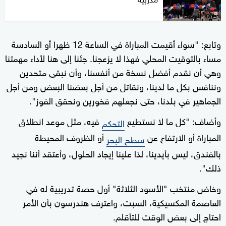
وتابع: "سواء أقيمت المباراة في الساعة 12 ظهرا أو السادسة
مساء بالتوقيت المحلي فهذا لا يزعجنا. جئنا إلى هنا لأداء مهمتنا
وهي أن نقدم أفضل نسخة من أنفسنا، وأن نبقى متحدين
وننافس بكل ما لدينا، ونقاتل من أجل بعضنا البعض ومن أجل
الجماهير في بلدنا، حتى نجعلهم فخورين ونحقق الفوز".
وأضاف: "كل ما لا نستطيع
فيه، مثل موعد انطلاق
التحكم
المباراة أو الارتفاع عن
أو الظروف المحيطة
سطح البحر
بالفندق، ليس بأيدينا، لذا علينا إيجاد الحلول، وأعتقد أننا نجيد
ذلك".
وخاض منتخب "الأسود الثلاثة" أول حصة تدريبية له في
العاصمة المكسيكية، السبت، واعترف هندرسون بأن الأمر
احتاج إلى بعض الوقت للتأقلم.