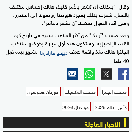
وقال: "يمكنك أن تشعر بالأمر قليلا، هناك إحساس مختلف
بالفعل. شعرت بذلك بمجرد هبوطنا ووصولنا إلى الفندق،
وحتى أثناء التجول يمكنك أن تشعر بالتأثير".
ويعد ملعب "أزتيكا" من أكثر الملاعب شهرة في تاريخ كرة
القدم الإنجليزية، وستكون هذه أول مباراة يخوضها منتخب
إنجلترا هناك منذ واقعة هدف
الشهير بيده قبل
دييغو مارادونا
40 عاما.
منتخب إنجلترا
منتخب المكسيك
جوردان هندرسون
كأس العالم 2026
مونديال 2026
الأخبار العاجلة