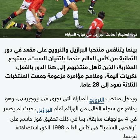
نوبة استهتار أصابت البرازيل في نهاية المباراة
بينما يتنافس منتخبا البرازيل والنرويج على مقعد في دور
الثمانية من كأس العالم عندما يلتقيان السبت، يسترجع
المغاربة، الذين تأهل منتخبهم إلى هذا الدور بالفعل،
ذكريات أليمة، وملامح مؤامرة مزعومة جمعت المنتخبات
الثلاثة تعود إلى 28 عاما.
ويدخل منتخب
المباراة التي تجرى في نيوجيرسي، وهو
النرويج
يدافع عن سجله الخالي من الهزائم أمام
، حيث لم يخسر
البرازيل
في 4 مواجهات سابقة، بما في ذلك تحقيق فوز حاسم على
"راقصي السامبا" في كأس العالم 1998 الذي استضافته
فرنسا.