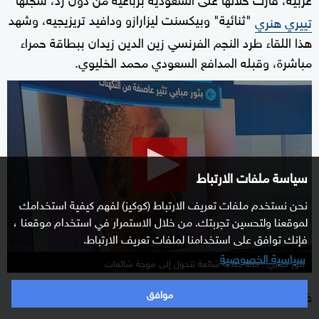
"ثنائية" وبيكسنت ليزارازو ودافيد تريزيجيه، وشهد
تييري هنري
هذا اللقاء طرد النجم الفرنسي زين الدين زيدان ببطاقة حمراء
مباشرة، وقبله المدافع السعودي محمد الخليوي.
0
seconds
of
6
minutes,
سياسة ملفات الارتباط
13
seconds
نحن نستخدم ملفات تعريف الارتباط (كوكيز) لفهم كيفية استخدامك
لموقعنا ولتحسين تجربتك. من خلال الاستمرار في استخدام موقعنا ،
فإنك توافق على استخدامنا لملفات تعريف الارتباط.
سياسية الخصوصية
بثور مبابي.. حالة جلدية شائعة تتحول إلى موجة شائعات
فرنسا - تونس، فرنسا - المغرب (مونديال 2022)
موافق