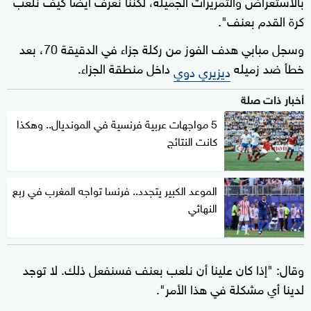
بالاستعراض والتمريرات الجميلة، لكننا نعرف أيضا كيف نلعب
كرة القدم بعنف".
وسجل مبابي هدف الفوز من ركلة جزاء في الدقيقة 70، بعد
خطأ ضد زميله
داخل منطقة الجزاء.
ديزيري دوي
أخبار ذات صلة
5 مواجهات عربية فرنسية في المونديال.. وهكذا
كانت النتائج
الموعد الكبير يتجدد.. فرنسا تواجه المغرب في ربع
النهائي
وقال: "إذا كان علينا أن نلعب بعنف فسنفعل ذلك. لا توجد
لدينا أي مشكلة في هذا الأمر".