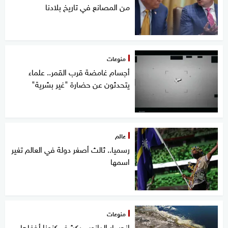
من المصانع في تاريخ بلادنا
منوعات
أجسام غامضة قرب القمر.. علماء
يتحدثون عن حضارة "غير بشرية"
عالم
رسميا.. ثالث أصغر دولة في العالم تغير
اسمها
منوعات
انحسار الدانوب يكشف كنوزا أخفاها