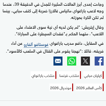
وجاءت إحدى أبرز الحالات المثيرة للجدل في الدقيقة 39، عندما
وجه لاعب باراغواي ماتياس غالارزا ضربة إلى كتف مبابي، بينما
لم تكن الكرة بحوزته.
وقال إيتريش: "لم يكن لديه أي نية سوى الاعتداء على
اللاعب"، متهما الحكم بـ"فقدان السيطرة على المباراة".
في المقابل، دافع مدرب باراغواي
عن أداء
غوستافو ألفارو
فريقه، قائلا :"نهجنا يقوم على القتال في الملعب كالأسود".
كيليان مبابي
منتخب فرنسا
منتخب باراغواي
كأس العالم 2026
مونديال 2026