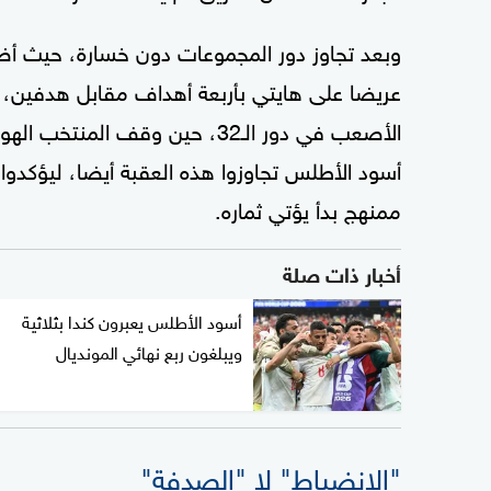
وبعد تجاوز دور المجموعات دون خسارة، حيث أض
عريضا على هايتي بأربعة أهداف مقابل هدفين، ث
الأصعب في دور الـ32، حين وقف ا
أسود الأطلس تجاوزوا هذه العقبة أيضا، ليؤكدو
ممنهج بدأ يؤتي ثماره.
أخبار ذات صلة
أسود الأطلس يعبرون كندا بثلاثية
ويبلغون ربع نهائي المونديال
"الانضباط" لا "الصدفة"