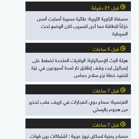
قبل 21 دقيقة
l
مصفاة الزاوية الليبية: طائرة مسيرة أصابت أمس
خزاناً للطاقة مما أدى لتسريب لكن الوضع تحت
السيطرة
قبل 5 ساعات
l
هيئة البث الإسرائيلية: الولايات المتحدة تضغط على
إسرائيل لبدء وقف إطلاق نار لمدة أسبوعين في غزة
لتنفيذ خطة نزع سلاح حماس
قبل 7 ساعات
l
الفرنسية: سماع دوي انفجارات في كييف عقب تحذير
من هجوم باليستي
قبل 7 ساعات
l
مصادر يمنية لسكاي نيوز عربية : اشتباكات بين قوات