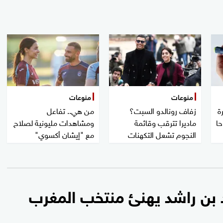
منوعات
منوعات
ة
زفاف رونالدو السبت؟
من هي.. تفاعل
حا
ماديرا تترقب وقائمة
ومشاهدات مليونية لصلاح
النجوم تشعل التكهنات
مع "إيشان أكسوي"
د بن راشد يهنئ منتخب المغرب