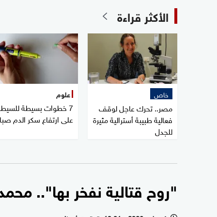
الأكثر قراءة
خاص
علوم
7 خطوات بسيطة للسيطر
مصر.. تحرك عاجل لوقف
على ارتفاع سكر الدم صبا
فعالية طبيبة أسترالية مثيرة
للجدل
"روح قتالية نفخر بها".. محم