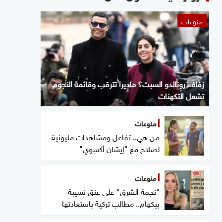
منوعات
زفاف رونالدو السبت؟ ماديرا تترقب وقائمة النجوم
تشعل التكهنات
منوعات
من هي.. تفاعل ومشاهدات مليونية
لصلاح مع "إيشان أكسوي"
منوعات
"نجمة الشرق" على عنق نسيبة
بيكهام.. مطالب تركية باستعادتها