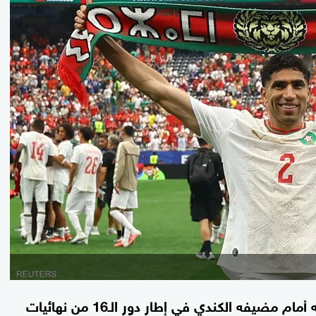
بثلاثية نظيفة، حسم المنتخب المغربي مواجهته أمام مضيفه الكندي في إطار دور الـ16 من نهائيات