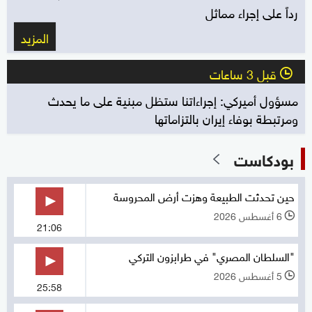
رداً على إجراء مماثل
المزيد
قبل 3 ساعات
l
مسؤول أميركي: إجراءاتنا ستظل مبنية على ما يحدث
ومرتبطة بوفاء إيران بالتزاماتها
بودكاست
حين تحدثت الطبيعة وهزت أرض المحروسة
6 أغسطس 2026
l
21:06
"السلطان المصري" في طرابزون التركي
5 أغسطس 2026
l
25:58