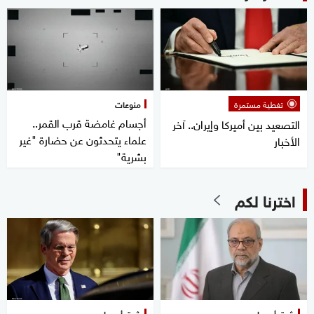
تغطية مستمرة
منوعات
أجسام غامضة قرب القمر..
التصعيد بين أميركا وإيران.. آخر
علماء يتحدثون عن حضارة "غير
الأخبار
بشرية"
اخترنا لكم
شرق أوسط
شرق أوسط