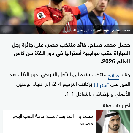
محمد صلاح يقود الفراعنة إلى ثمن النهائي
حصل محمد صلاح، قائد منتخب مصر، على جائزة رجل
المباراة عقب مواجهة أستراليا في دور الـ32 من كأس
العالم 2026.
وقاد
منتخب بلاده إلى التأهل التاريخي لدور الـ16، بعد
صلاح
الفوز على
بركلات الترجيح 4-2، إثر انتهاء الوقتين
أستراليا
الأصلي والإضافي بالتعادل 1-1.
أخبار ذات صلة
محمد بن راشد يهنئ مصر: فرحة العرب اليوم
مصرية