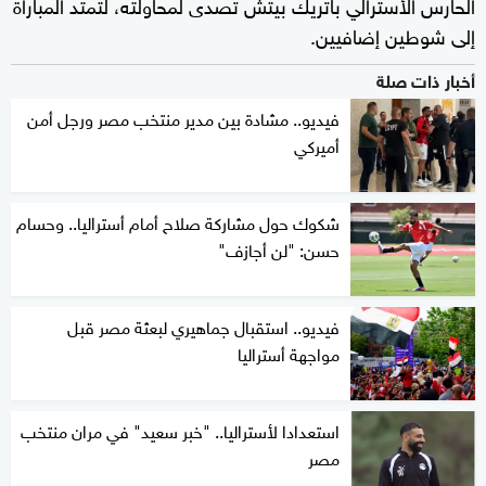
الحارس الأسترالي باتريك بيتش تصدى لمحاولته، لتمتد المباراة
إلى شوطين إضافيين.
أخبار ذات صلة
فيديو.. مشادة بين مدير منتخب مصر ورجل أمن
أميركي
شكوك حول مشاركة صلاح أمام أستراليا.. وحسام
حسن: "لن أجازف"
فيديو.. استقبال جماهيري لبعثة مصر قبل
مواجهة أستراليا
استعدادا لأستراليا.. "خبر سعيد" في مران منتخب
مصر