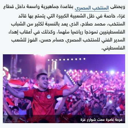
ويحظى
بقاعدة جماهيرية واسعة داخل قطاع
المنتخب المصري
غزة، خاصة في ظل الشعبية الكبيرة التي يتمتع بها قائد
المنتخب، محمد صلاح، الذي يعد بالنسبة لكثير من الشباب
الفلسطينيين نموذجا رياضيا ملهما، وكذلك في أعقاب إهداء
المدير الفني للمنتخب المصري حسام حسن، الفوز للشعب
الفلسطيني.
فرحة غامرة عمت شوارع غزة