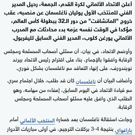
أعلن الاتحاد الألماني لكرة القدم، الجمعة، رحيل المدير
الفني للمنتخب الأول يوليان ناغلسمان عن منصبه، عقب
خروج "المانشافت" من دور الـ32 ببطولة كأس العالم،
مؤكدا في الوقت نفسه عزمه بدء محادثات مع المدرب
الألماني يورغن كلوب، المدير الفني السابق لليفربول.
وأوضح الاتحاد، في بيان، أن ممثلي أصحاب المصلحة ومجلس
الرقابة وافقوا بالإجماع، بناء على اقتراح رئيس الاتحاد بيرند
نويندورف، على إنهاء التعاقد مع ناغلسمان بشكل فوري.
وأضاف البيان أن
كان قد طلب، خلال اجتماع سري
ناغلسمان
مع قيادة الاتحاد في اليوم السابق، إعفاءه من مهامه، وهو
الطلب الذي وافق عليه ممثلو أصحاب المصلحة ومجلس
الرقابة.
وجاءت استقالة ناغلسمان بعد خسارة
أمام
المنتخب الألماني
بنتيجة 4-3 بركلات الترجيح، في أولى مباريات الأدوار
باراغواي