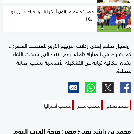
مصر تحسم ماراثون أستراليا.. والفراعنة إلى دور
الـ16
وسجل صلاح إحدى ركلات الترجيح الأربع للمنتخب المصري،
كما شارك في المباراة كاملة، رغم الأنباء التي سبقت اللقاء
بشأن إمكانية غيابه عن التشكيلة الأساسية بسبب إصابة
عضلية.
محمد صلاح
منتخب مصر
منتخب أستراليا
محمد بن راشد يهنئ مصر: فرحة العرب اليوم