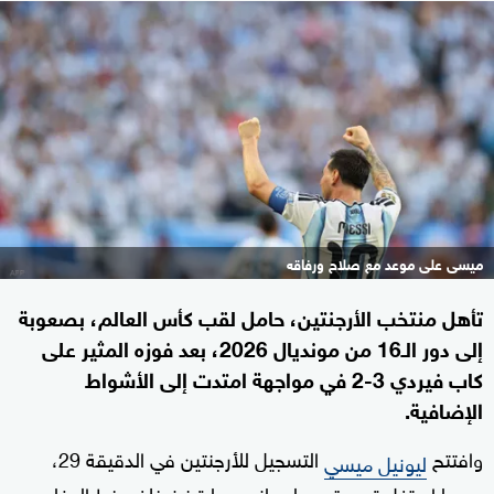
ميسى على موعد مع صلاح ورفاقه
تأهل منتخب الأرجنتين، حامل لقب كأس العالم، بصعوبة
إلى دور الـ16 من مونديال 2026، بعد فوزه المثير على
كاب فيردي 3-2 في مواجهة امتدت إلى الأشواط
الإضافية.
وافتتح
التسجيل للأرجنتين في الدقيقة 29،
ليونيل ميسي
بعدما استغل تمريرة من ليساندرو مارتينيز خلف خط الدفاع،