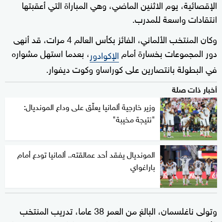
الإقصائية، يوم الاثنين الماضي، وهي المباراة التي أعقبتها
انتقادات واسعة للمدرب.
وكان المنتخب الألماني، الفائز بكأس العالم 4 مرات، قد أنهى
دور المجموعات بخسارة أمام
، بعدما استهل مشواره
الإكوادور
في البطولة بانتصارين على كوراساو وكوت ديفوار.
أخبار ذات صلة
وزير خارجية ألمانيا يعلّق على وداع المونديال:
"نتيجة مخيبة"
المونديال يفقد أحد عمالقته.. ألمانيا تودع أمام
باراغواي
وتولى ناغلسمان، البالغ من العمر 38 عاما، تدريب المنتخب