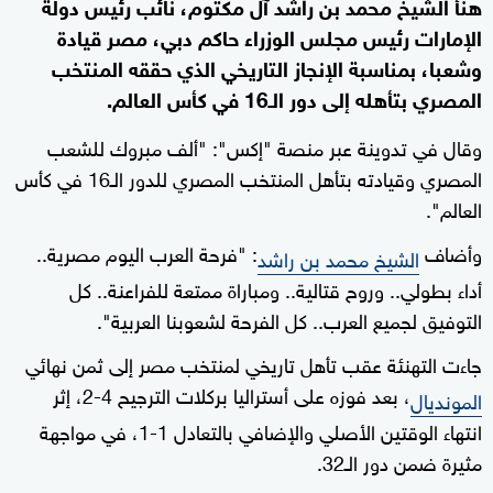
هنأ الشيخ محمد بن راشد آل مكتوم، نائب رئيس دولة
الإمارات رئيس مجلس الوزراء حاكم دبي، مصر قيادة
وشعبا، بمناسبة الإنجاز التاريخي الذي حققه المنتخب
المصري بتأهله إلى دور الـ16 في كأس العالم.
وقال في تدوينة عبر منصة "إكس": "ألف مبروك للشعب
المصري وقيادته بتأهل المنتخب المصري للدور الـ16 في كأس
العالم".
وأضاف
: "فرحة العرب اليوم مصرية..
الشيخ محمد بن راشد
أداء بطولي.. وروح قتالية.. ومباراة ممتعة للفراعنة.. كل
التوفيق لجميع العرب.. كل الفرحة لشعوبنا العربية".
جاءت التهنئة عقب تأهل تاريخي لمنتخب مصر إلى ثمن نهائي
، بعد فوزه على أستراليا بركلات الترجيح 4-2، إثر
المونديال
انتهاء الوقتين الأصلي والإضافي بالتعادل 1-1، في مواجهة
مثيرة ضمن دور الـ32.