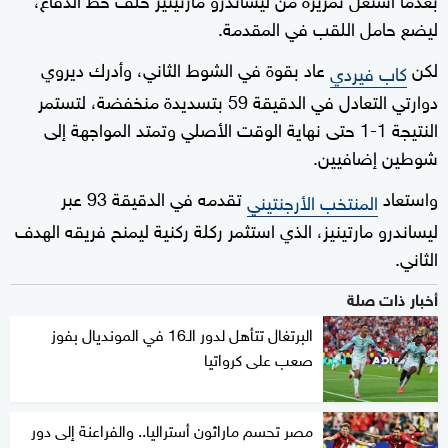
ليضع حامل اللقب في المقدمة.
لكن
عاد بقوة في الشوط الثاني، وأدرك ديروي
كاب فيردي
دوارتي التعادل في الدقيقة 59 بتسديدة منخفضة، لتستمر
النتيجة 1-1 حتى نهاية الوقت الأصلي وتمتد المواجهة إلى
شوطين إضافيين.
واستعاد
تقدمه في الدقيقة 93 عبر
المنتخب الأرجنتيني
ليساندرو مارتينيز، الذي استثمر ركلة ركنية ليمنح فريقه الهدف
الثاني.
أخبار ذات صلة
البرتغال تتأهل لدور الـ16 في المونديال بفوز
صعب على كرواتيا
مصر تحسم ماراثون أستراليا.. والفراعنة إلى دور