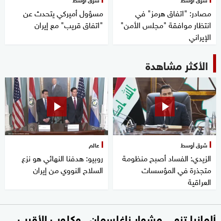
مصادر: "اتفاق هرمز" في
مسؤول أميركي يتحدث عن
انتظار موافقة "مجلس الأمن"
"اتفاق قريب" مع إيران
الإيراني
الأكثر مشاهدة
شرق أوسط
عالم
الزيدي: الفساد أصبح منظومة
روبيو: هدفنا النهائي هو نزع
متجذرة في المؤسسات
السلاح النووي من إيران
العراقية
ألمانيا تنهي مشوار ناغلسمان.. وكلوب الأقرب