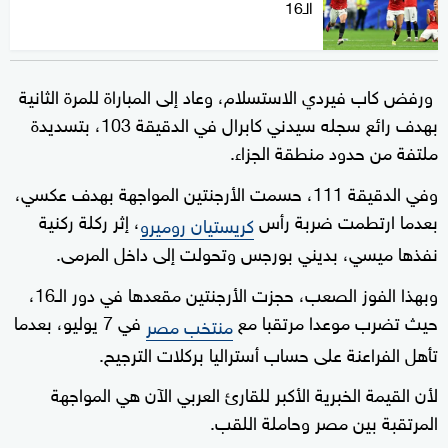
الـ16
ورفض كاب فيردي الاستسلام، وعاد إلى المباراة للمرة الثانية
بهدف رائع سجله سيدني كابرال في الدقيقة 103، بتسديدة
ملتفة من حدود منطقة الجزاء.
وفي الدقيقة 111، حسمت الأرجنتين المواجهة بهدف عكسي،
بعدما ارتطمت ضربة رأس
، إثر ركلة ركنية
كريستيان روميرو
نفذها ميسي، بديني بورجس وتحولت إلى داخل المرمى.
وبهذا الفوز الصعب، حجزت الأرجنتين مقعدها في دور الـ16،
حيث تضرب موعدا مرتقبا مع
في 7 يوليو، بعدما
منتخب مصر
تأهل الفراعنة على حساب أستراليا بركلات الترجيح.
لأن القيمة الخبرية الأكبر للقارئ العربي الآن هي المواجهة
المرتقبة بين مصر وحاملة اللقب.