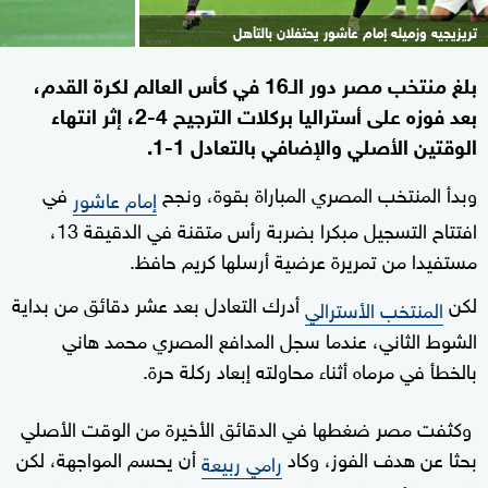
تريزيجيه وزميله إمام عاشور يحتفلان بالتأهل
بلغ منتخب مصر دور الـ16 في كأس العالم لكرة القدم،
بعد فوزه على أستراليا بركلات الترجيح 4-2، إثر انتهاء
الوقتين الأصلي والإضافي بالتعادل 1-1.
وبدأ المنتخب المصري المباراة بقوة، ونجح
في
إمام عاشور
افتتاح التسجيل مبكرا بضربة رأس متقنة في الدقيقة 13،
مستفيدا من تمريرة عرضية أرسلها كريم حافظ.
لكن
أدرك التعادل بعد عشر دقائق من بداية
المنتخب الأسترالي
الشوط الثاني، عندما سجل المدافع المصري محمد هاني
بالخطأ في مرماه أثناء محاولته إبعاد ركلة حرة.
وكثفت مصر ضغطها في الدقائق الأخيرة من الوقت الأصلي
بحثا عن هدف الفوز، وكاد
أن يحسم المواجهة، لكن
رامي ربيعة