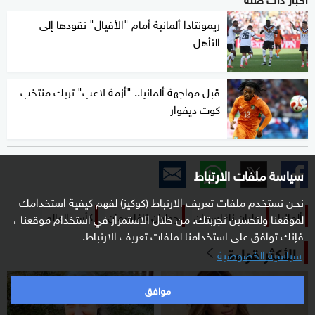
ريمونتادا ألمانية أمام "الأفيال" تقودها إلى
التأهل
قبل مواجهة ألمانيا.. "أزمة لاعب" تربك منتخب
كوت ديفوار
سياسة ملفات الارتباط
نحن نستخدم ملفات تعريف الارتباط (كوكيز) لفهم كيفية استخدامك
ألمانيا
يوليان ناغلسمان
جوليان ناغلسمان
كأس العالم
لموقعنا ولتحسين تجربتك. من خلال الاستمرار في استخدام موقعنا ،
فإنك توافق على استخدامنا لملفات تعريف الارتباط.
الأكثر قراءة
سياسية الخصوصية
موافق