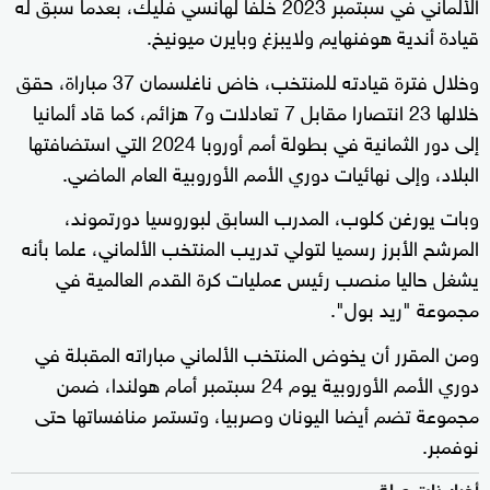
الألماني في سبتمبر 2023 خلفا لهانسي فليك، بعدما سبق له
قيادة أندية هوفنهايم ولايبزغ وبايرن ميونيخ.
وخلال فترة قيادته للمنتخب، خاض ناغلسمان 37 مباراة، حقق
خلالها 23 انتصارا مقابل 7 تعادلات و7 هزائم، كما قاد ألمانيا
إلى دور الثمانية في بطولة أمم أوروبا 2024 التي استضافتها
البلاد، وإلى نهائيات دوري الأمم الأوروبية العام الماضي.
وبات يورغن كلوب، المدرب السابق لبوروسيا دورتموند،
المرشح الأبرز رسميا لتولي تدريب المنتخب الألماني، علما بأنه
يشغل حاليا منصب رئيس عمليات كرة القدم العالمية في
مجموعة "ريد بول".
ومن المقرر أن يخوض المنتخب الألماني مباراته المقبلة في
دوري الأمم الأوروبية يوم 24 سبتمبر أمام هولندا، ضمن
مجموعة تضم أيضا اليونان وصربيا، وتستمر منافساتها حتى
نوفمبر.
أخبار ذات صلة