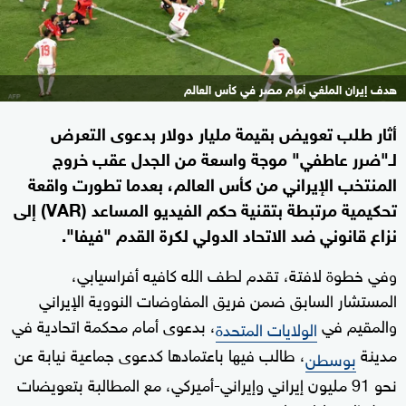
هدف إيران الملغي أمام مصر في كأس العالم
أثار طلب تعويض بقيمة مليار دولار بدعوى التعرض
لـ"ضرر عاطفي" موجة واسعة من الجدل عقب خروج
المنتخب الإيراني من كأس العالم، بعدما تطورت واقعة
تحكيمية مرتبطة بتقنية حكم الفيديو المساعد (VAR) إلى
نزاع قانوني ضد الاتحاد الدولي لكرة القدم "فيفا".
وفي خطوة لافتة، تقدم لطف الله كافيه أفراسيابي،
المستشار السابق ضمن فريق المفاوضات النووية الإيراني
والمقيم في
، بدعوى أمام محكمة اتحادية في
الولايات المتحدة
مدينة
، طالب فيها باعتمادها كدعوى جماعية نيابة عن
بوسطن
نحو 91 مليون إيراني وإيراني-أميركي، مع المطالبة بتعويضات