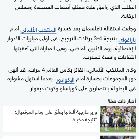
الطلب الذي وافق عليه ممثلو أصحاب المصلحة ومجلس
الرقابة.
وجاءت استقالة ناغلسمان بعد خسارة
أمام
المنتخب الألماني
بنتيجة 4-3 بركلات الترجيح، في أولى مباريات الأدوار
باراغواي
الإقصائية، يوم الاثنين الماضي، وهي المباراة التي أعقبتها
انتقادات واسعة للمدرب.
وكان المنتخب الألماني، الفائز بكأس العالم 4 مرات، قد أنهى
دور المجموعات بخسارة أمام
، بعدما استهل مشواره
الإكوادور
في البطولة بانتصارين على كوراساو وكوت ديفوار.
أخبار ذات صلة
وزير خارجية ألمانيا يعلّق على وداع المونديال:
"نتيجة مخيبة"