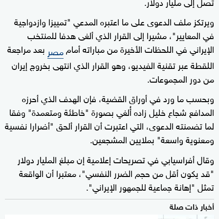
تصل إلى مليار دولار.
ويرتكز ملف الدعوى على ما اعتبره المدعي "تمييزا وازدواجية
في المعايير"، مشيرا إلى القرار الذي ألغى هدفا للمنتخب
الإيراني في اللحظات الأخيرة من مباراته أمام
بعد مراجعة
مصر
اللقطة عبر تقنية الفيديو، وهو القرار الذي انتهى بخروج إيران
من دور المجموعات.
وبحسب ما ورد في أوراق القضية، فإن الهدف الذي أحرزه
المدافع شجاع خليل زاده أُلغي بصورة "خاطئة ومتعمدة" وفقا
لما تضمنته الدعوى، التي اعتبرت أن القرار ألحق "أضرارا نفسية
ومعنوية واسعة" بملايين المشجعين.
وقال أفراسيابي في تصريحات إعلامية إن مبلغ المليار دولار
"قد يكون أقل من حجم الضرر النفسي"، معتبرا أن الواقعة
تمثل "إهانة جماعية للجمهور الإيراني".
أخبار ذات صلة