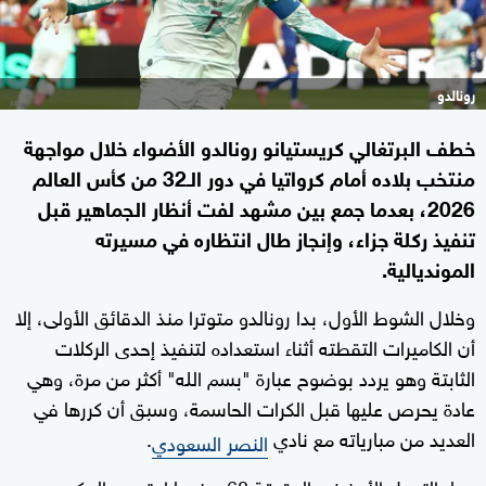
رونالدو
خطف البرتغالي كريستيانو رونالدو الأضواء خلال مواجهة
منتخب بلاده أمام كرواتيا في دور الـ32 من كأس العالم
2026، بعدما جمع بين مشهد لفت أنظار الجماهير قبل
تنفيذ ركلة جزاء، وإنجاز طال انتظاره في مسيرته
المونديالية.
وخلال الشوط الأول، بدا رونالدو متوترا منذ الدقائق الأولى، إلا
أن الكاميرات التقطته أثناء استعداده لتنفيذ إحدى الركلات
الثابتة وهو يردد بوضوح عبارة "بسم الله" أكثر من مرة، وهي
عادة يحرص عليها قبل الكرات الحاسمة، وسبق أن كررها في
العديد من مبارياته مع نادي
.
النصر السعودي
وجاء التحول الأبرز في الدقيقة 68، عندما احتسب الحكم