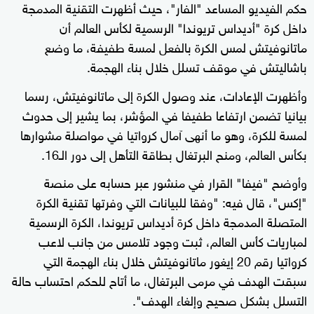
حكم الفيديو المساعد "الفار"، حيث أظهرت التقنية المدمجة
داخل كرة "أديداس تريوندا" الرسمية لكأس العالم أن
ماتانوفيتش لمس الكرة بالفعل لمسة طفيفة، ما وضع
باشاليتش في موقف تسلل خلال بناء الهجمة.
وأظهرت الإعادات، عند وصول الكرة إلى ماتانوفيتش، رسما
بيانيا تضمن ارتفاعا طفيفا في المؤشر، بما يشير إلى حدوث
لمسة للكرة، وهو ما أنهى آمال كرواتيا في مواصلة مشوارها
بكأس العالم، ومنح البرتغال بطاقة التأهل إلى دور الـ16.
وأوضح "فيفا" القرار في منشور عبر حسابه على منصة
"إكس"، قال فيه: "وفقا للبيانات التي وفرتها تقنية الكرة
المتصلة المدمجة داخل كرة أديداس تريوندا، الكرة الرسمية
لمباريات كأس العالم، ثبت وجود تلامس من جانب لاعب
كرواتيا رقم 20 إيغور ماتانوفيتش خلال بناء الهجمة التي
سبقت الهدف في مرمى البرتغال، ما أتاح للحكم احتساب حالة
التسلل بشكل صحيح وإلغاء الهدف".