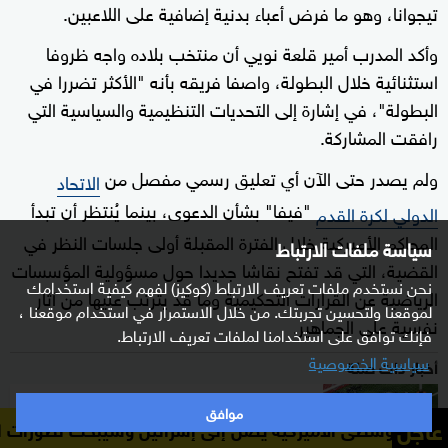
تيجوانا، وهو ما فرض أعباء بدنية إضافية على اللاعبين.
وأكد المدرب أمير قلعة نويي أن منتخب بلاده واجه ظروفا
استثنائية خلال البطولة، واصفا فريقه بأنه "الأكثر تضررا في
البطولة"، في إشارة إلى التحديات التنظيمية والسياسية التي
رافقت المشاركة.
ولم يصدر حتى الآن أي تعليق رسمي مفصل من
الاتحاد
"فيفا" بشأن الدعوى، بينما يُنتظر أن تبدأ
الدولي لكرة القدم
المحاكم الأميركية خلال الفترة المقبلة أولى جلسات النظر في
سياسة ملفات الارتباط
القضية، التي قد تفتح نقاشا جديدا حول مسؤولية المؤسسات
نحن نستخدم ملفات تعريف الارتباط (كوكيز) لفهم كيفية استخدامك
الرياضية عن القرارات التحكيمية وما قد يترتب عليها من آثار
لموقعنا ولتحسين تجربتك. من خلال الاستمرار في استخدام موقعنا ،
نفسية على الجماهير.
فإنك توافق على استخدامنا لملفات تعريف الارتباط.
سياسية الخصوصية
أخبار ذات صلة
تخفيف أميركي للقيود على منتخب إيران قبل
موافق
عاجل
مواجهة مصر
 الأميركية يصل إلى إسرائيل وسيبحث تطورات اتفاق غزة وسينار