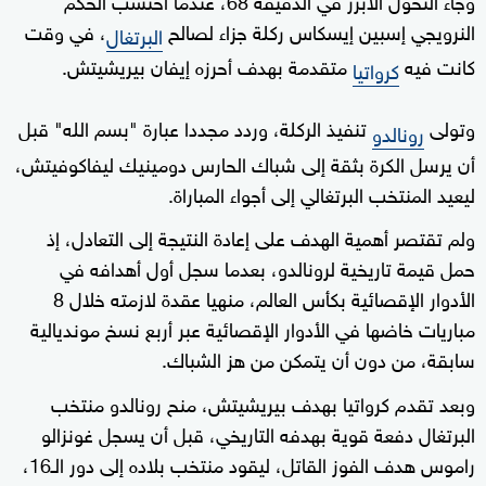
النرويجي إسبين إيسكاس ركلة جزاء لصالح
، في وقت
البرتغال
كانت فيه
متقدمة بهدف أحرزه إيفان بيريشيتش.
كرواتيا
وتولى
تنفيذ الركلة، وردد مجددا عبارة "بسم الله" قبل
رونالدو
أن يرسل الكرة بثقة إلى شباك الحارس دومينيك ليفاكوفيتش،
ليعيد المنتخب البرتغالي إلى أجواء المباراة.
ولم تقتصر أهمية الهدف على إعادة النتيجة إلى التعادل، إذ
حمل قيمة تاريخية لرونالدو، بعدما سجل أول أهدافه في
الأدوار الإقصائية بكأس العالم، منهيا عقدة لازمته خلال 8
مباريات خاضها في الأدوار الإقصائية عبر أربع نسخ مونديالية
سابقة، من دون أن يتمكن من هز الشباك.
وبعد تقدم كرواتيا بهدف بيريشيتش، منح رونالدو منتخب
البرتغال دفعة قوية بهدفه التاريخي، قبل أن يسجل غونزالو
راموس هدف الفوز القاتل، ليقود منتخب بلاده إلى دور الـ16،