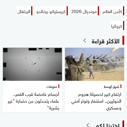
كأس العالم
مونديال 2026
كريستيانو رونالدو
البرتغال
كرواتيا
الأكثر قراءة
شرق أوسط
منوعات
ارتفاع كبير لحصيلة هجوم
أجسام غامضة قرب القمر..
الحوثيين.. استنفار وتوتر أمني
علماء يتحدثون عن حضارة "غير
وعسكري
بشرية"
اخترنا لكم