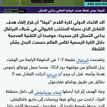
الفيفا عرض لقطة هدف كرواتيا الملغي بداعي التسلل
أكد الاتحاد الدولي لكرة القدم "فيفا" أن قرار إلغاء هدف
التعادل الذي سجله المنتخب الكرواتي في شباك البرتغال
بداعي التسلل كان صحيحا، موضحا أن التقنية المدمجة
داخل الكرة الرسمية لكأس العالم حسمت الجدل بشأن
اللقطة.
وتقدمت
بنتيجة 2-1 في الدقيقة الرابعة من الوقت
البرتغال
بدل الضائع من مواجهة دور الـ32، بعدما سجل غونزالو راموس
هدفا برأسه، قبل أن يبدو أن
أدركت التعادل بعد 9
كرواتيا
دقائق عن طريق يوشكو غفارديول.
وجاء الهدف إثر كرة أرسلها
إلى داخل منطقة
إيفان بيريشيتش
الجزاء، ارتدت من ريناتو فيغا ووصلت إلى ماريو باشاليتش،
الذي مررها بلمسة واحدة إلى غفارديول، ليسددها الأخير داخل