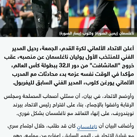
ناغلسمان (يمين الصورة) وكلوب (يسار الصورة)
أعلن الاتحاد الألماني لكرة القدم، الجمعة، رحيل المدير
الفني للمنتخب الأول يوليان ناغلسمان عن منصبه، عقب
خروج "المانشافت" من دور الـ32 ببطولة كأس العالم،
مؤكدا في الوقت نفسه عزمه بدء محادثات مع المدرب
الألماني يورغن كلوب، المدير الفني السابق لليفربول.
وأوضح الاتحاد، في بيان، أن ممثلي أصحاب المصلحة ومجلس
الرقابة وافقوا بالإجماع، بناء على اقتراح رئيس الاتحاد بيرند
نويندورف، على إنهاء التعاقد مع ناغلسمان بشكل فوري.
وأضاف البيان أن
كان قد طلب، خلال اجتماع سري
ناغلسمان
مع قيادة الاتحاد في اليوم السابق، إعفاءه من مهامه، وهو