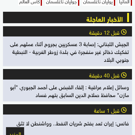
ألمانيا
يوليان ناغلسمان
جوليان ناغلسمان
كأس العالم
الأخبار العاجلة
قبل 12 دقيقة
l
الجيش اللبناني: إصابة 3 عسكريين بجروح أثناء عملهم على
تفكيك ذخائر غير منفجرة في بلدة زوطر الغربية - النبطية
جنوبي البلاد
قبل 40 دقيقة
l
وسائل إعلام عراقية : إلقاء القبض على أحمد الجبوري "أبو
مازن" محافظ صلاح الدين السابق بتهم فساد
قبل 1 ساعة
l
فانس: إيران تعد بفتح شريان النفط.. وواشنطن لا تثق
المزيد