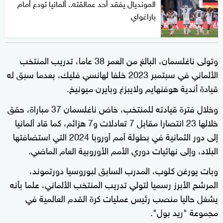
المونديال يفقد أحد عمالقته.. ألمانيا تودع أمام
باراغواي
وتولى ناغلسمان، البالغ من العمر 38 عاما، تدريب المنتخب
الألماني في سبتمبر 2023 خلفا لهانسي فليك، بعدما سبق له
قيادة أندية هوفنهايم ولايبزغ وبايرن ميونيخ.
وخلال فترة قيادته للمنتخب، خاض ناغلسمان 37 مباراة، حقق
خلالها 23 انتصارا مقابل 7 تعادلات و7 هزائم، كما قاد ألمانيا
إلى دور الثمانية في بطولة أمم أوروبا 2024 التي استضافتها
البلاد، وإلى نهائيات دوري الأمم الأوروبية العام الماضي.
وبات يورغن كلوب، المدرب السابق لبوروسيا دورتموند،
المرشح الأبرز رسميا لتولي تدريب المنتخب الألماني، علما بأنه
يشغل حاليا منصب رئيس عمليات كرة القدم العالمية في
مجموعة "ريد بول".