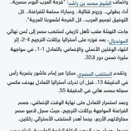
وأضاف
: "فرحة العرب اليوم مصرية..
الشيخ محمد بن راشد
أداء بطولي.. وروح قتالية.. ومباراة ممتعة للفراعنة.. كل
التوفيق لجميع العرب.. كل الفرحة لشعوبنا العربية".
جاءت التهنئة عقب تأهل تاريخي لمنتخب مصر إلى ثمن نهائي
، بعد فوزه على أستراليا بركلات الترجيح 4-2، إثر
المونديال
انتهاء الوقتين الأصلي والإضافي بالتعادل 1-1، في مواجهة
مثيرة ضمن دور الـ32.
وتقدم
مبكرا عبر إمام عاشور بضربة رأس
المنتخب المصري
في الدقيقة 13، قبل أن تدرك أستراليا التعادل بهدف عكسي
سجله محمد هاني في الدقيقة 55.
وبعد استمرار التعادل حتى نهاية الوقت الإضافي، حسم
الفراعنة المواجهة بركلات الترجيح، حيث سجل لاعبو مصر
محاولاتهم الأربع، بينما أهدر المنتخب الأسترالي ركلتين.
وسجل حسام عبد المجيد الركلة الرابعة الحاسمة، لتبلغ مصر