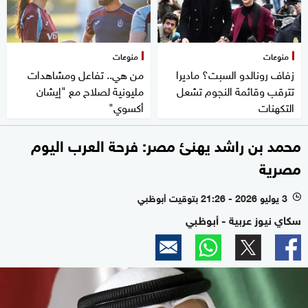
منوعات
منوعات
زفاف رونالدو السبت؟ ماديرا
من هي.. تفاعل ومشاهدات
تترقب وقائمة النجوم تشعل
مليونية لصلاح مع "إيشان
التكهنات
أكسوي"
محمد بن راشد يهنئ مصر: فرحة العرب اليوم
مصرية
3 يوليو 2026 - 21:26 بتوقيت أبوظبي
l
سكاي نيوز عربية - أبوظبي