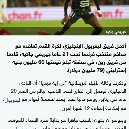
جيريمي جاكيه
أكمل فريق ليفربول الإنجليزي لكرة القدم تعاقده مع
مدافع منتخب فرنسا تحت 21 عاما جيريمي جاكيه، قادما
من فريق رين، في صفقة تبلغ قيمتها 60 مليون جنيه
إسترليني (79 مليون دولار).
وذكرت وكالة الأنباء البريطانية "بي إيه ميديا" أن النادي
الإنجليزي توصل إلى اتفاق لضم اللاعب البالغ من العمر 20
عاما في يناير، ووقع حاليا عقدا يمتد لخمسة أعوام مع
،
ليفربول
مع إمكانية إضافة 12 شهرا أخرى.
ويتوقع أن يكون اللاعب جاهزا مع بداية فترة الإعداد للموسم
الجديد، بعدما غاب عن نهاية الموسم الماضي في
فرنسا