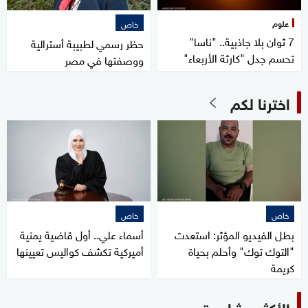
علوم
خاص
7 ثوان بلا جاذبية.. "ناسا"
حظر رسمي لطبيبة أسترالية
تحسم جدل "كارثة الأربعاء"
ووصفتها في مصر
اخترنا لكم
خاص
خاص
بطل الفيديو المؤثر: استعدت
أسماء علي.. أول قاضية يمنية
"التوك توك" وأحلم بحياة
أميركية تكشف كواليس تعيينها
كريمة
الأكثر مشاهدة