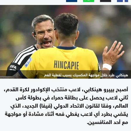
هينكابي طرد خلال مواجهة المكسيك بسبب تغطية الفم
أصبح بييرو هينكابي، لاعب منتخب الإكوادور لكرة القدم،
ثاني لاعب يحصل على بطاقة حمراء في بطولة كأس
العالم، وفقا لقانون الاتحاد الدولي (فيفا) الجديد، الذي
يقضي بطرد أي لاعب يغطي فمه أثناء مشادة أو مواجهة
مع أحد المنافسين.