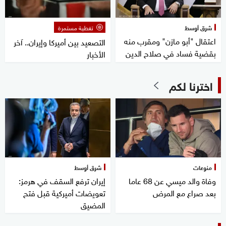
شرق أوسط
تغطية مستمرة
اعتقال "أبو مازن" ومقرب منه
التصعيد بين أميركا وإيران.. آخر
بقضية فساد في صلاح الدين
الأخبار
اخترنا لكم
منوعات
شرق أوسط
وفاة والد ميسي عن 68 عاما
إيران ترفع السقف في هرمز:
بعد صراع مع المرض
تعويضات أميركية قبل فتح
المضيق