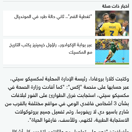
أخبار ذات صلة
"تغطية الفم".. ثاني حالة طرد في المونديال
عبر بوابة الإكوادور.. راؤول خيمينيز يكتب التاريخ
مع المكسيك
وكتبت كلارا بروغادا، رئيسة الإدارة المحلية لمكسيكو سيتي،
عبر حسابها على منصة "إكس": "كما أفادت وزارة الصحة في
مكسيكو سيتي، استجابت فرق الطوارئ على الفور لبلاغات
بشأن 3 أشخاص فاقدي الوعي في مواقع مختلفة بالقرب من
شارع باسيو دي لا ريفورما. وتم تفعيل جميع بروتوكولات
الاستجابة الطبية، لكنهم، وللأسف، فارقوا الحياة".
وأضافت: "نحن على تواصل مع عائلاتهم لتقديم كل أشكال