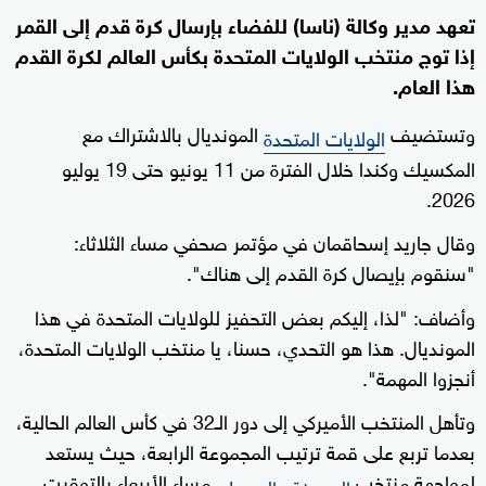
تعهد مدير وكالة (ناسا) للفضاء بإرسال كرة قدم إلى القمر
إذا توج منتخب الولايات المتحدة بكأس العالم لكرة القدم
هذا العام.
وتستضيف
المونديال بالاشتراك مع
الولايات المتحدة
المكسيك وكندا خلال الفترة من 11 يونيو حتى 19 يوليو
2026.
وقال جاريد إسحاقمان في مؤتمر صحفي مساء الثلاثاء:
"سنقوم بإيصال كرة القدم إلى هناك".
وأضاف: "لذا، إليكم بعض التحفيز للولايات المتحدة في هذا
المونديال. هذا هو التحدي، حسنا، يا منتخب الولايات المتحدة،
أنجزوا المهمة".
وتأهل المنتخب الأميركي إلى دور الـ32 في كأس العالم الحالية،
بعدما تربع على قمة ترتيب المجموعة الرابعة، حيث يستعد
لمواجهة منتخب
مساء الأربعاء بالتوقيت
البوسنة والهرسك