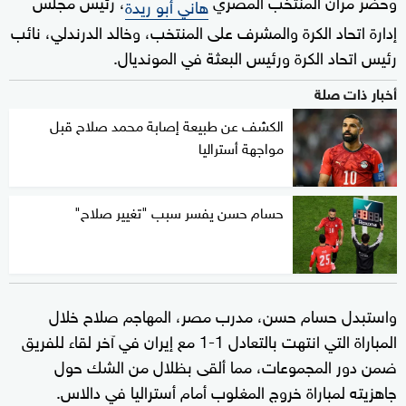
وحضر مران المنتخب المصري
، رئيس مجلس
هاني أبو ريدة
إدارة اتحاد الكرة والمشرف على المنتخب، وخالد الدرندلي، نائب
رئيس اتحاد الكرة ورئيس البعثة في المونديال.
أخبار ذات صلة
الكشف عن طبيعة إصابة محمد صلاح قبل
مواجهة أستراليا
حسام حسن يفسر سبب "تغيير صلاح"
واستبدل حسام حسن، مدرب مصر، المهاجم صلاح خلال
المباراة التي انتهت بالتعادل 1-1 مع إيران في آخر لقاء للفريق
ضمن دور المجموعات، مما ألقى بظلال من الشك حول
جاهزيته لمباراة خروج المغلوب أمام أستراليا في دالاس.