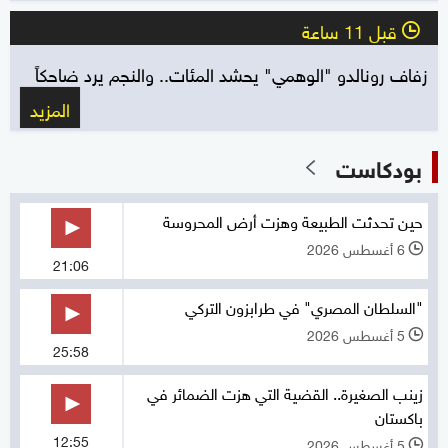
قبل 11 ساعة
l
زفاف رونالدو "الوهمي" يحشد المئات.. والنجم يرد ضاحكاً
المزيد
بودكاست
حين تحدثت الطبيعة وهزت أرض المحروسة
6 أغسطس 2026
l
21:06
"السلطان المصري" في طرابزون التركي
5 أغسطس 2026
l
25:58
زينب الصغيرة.. القضية التي هزت الضمائر في
باكستان
12:55
5 أغسطس 2026
l