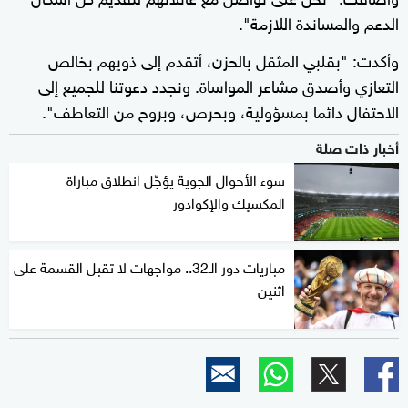
الدعم والمساندة اللازمة".
وأكدت: "بقلبي المثقل بالحزن، أتقدم إلى ذويهم بخالص
التعازي وأصدق مشاعر المواساة. ونجدد دعوتنا للجميع إلى
الاحتفال دائما بمسؤولية، وبحرص، وبروح من التعاطف".
أخبار ذات صلة
سوء الأحوال الجوية يؤجّل انطلاق مباراة
المكسيك والإكوادور
مباريات دور الـ32.. مواجهات لا تقبل القسمة على
اثنين