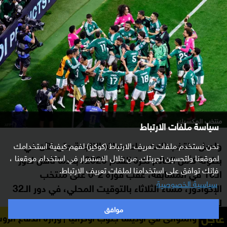
منتخب المكسيك
سياسة ملفات الارتباط
واصل منتخب المكسيك حملته الناجحة حتى الآن في
نحن نستخدم ملفات تعريف الارتباط (كوكيز) لفهم كيفية استخدامك
لموقعنا ولتحسين تجربتك. من خلال الاستمرار في استخدام موقعنا ،
بطولة كأس العالم لكرة القدم 2026، بعدما تأهل لدور
فإنك توافق على استخدامنا لملفات تعريف الارتباط.
الـ16 في المسابقة، عقب فوزه 2-0 على منتخب
سياسية الخصوصية
الإكوادور، مساء الثلاثاء بالتوقيت المحلي، في دور الـ32
للمونديال، المقام حاليا في الولايات المتحدة وكندا،
موافق
عاجل
بالإضافة للمكسيك.
ئ في أوديسا جنوب أوكرانيا
وزارة الدفاع الروسية تعلن أن قوا