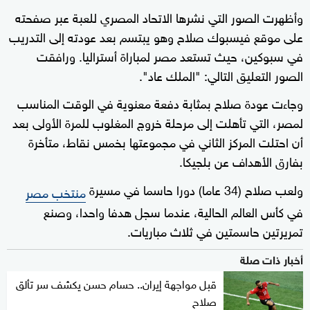
وأظهرت الصور التي نشرها الاتحاد المصري للعبة عبر صفحته
على موقع فيسبوك صلاح وهو يبتسم بعد عودته إلى التدريب
في سبوكين، حيث تستعد مصر لمباراة أستراليا. ورافقت
الصور التعليق التالي: "الملك عاد".
وجاءت عودة صلاح بمثابة دفعة معنوية في الوقت المناسب
لمصر، التي تأهلت إلى مرحلة خروج المغلوب للمرة الأولى بعد
أن احتلت المركز الثاني في مجموعتها بخمس نقاط، متأخرة
بفارق الأهداف عن بلجيكا.
ولعب صلاح (34 عاما) دورا حاسما في مسيرة
منتخب مصر
في كأس العالم الحالية، عندما سجل هدفا واحدا، وصنع
تمريرتين حاسمتين في ثلاث مباريات.
أخبار ذات صلة
قبل مواجهة إيران.. حسام حسن يكشف سر تألق
صلاح