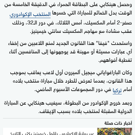
وحصل هينكابي على البطاقة الحمراء في الدقيقة الخامسة من
الوقت بدل الضائع للمباراة التي خسرها
المنتخب الإكوادوري
صفر-2 أمام المكسيك، أمس الثلاثاء، في دور الـ32، وذلك
عقب مشادة مع مهاجم المكسيك سانتي خيمينيز.
واستحدث "فيفا" هذا القانون الجديد لمنع اللاعبين من إخفاء
أي عبارات مسيئة أو مهينة قد يوجهونها إلى المنافسين أثناء
تغطية أفواههم.
وكان الباراغواياني ميجيل ألميرون أول لاعب يعاقب بموجب
هذا القانون، بعدما تعرض للطرد خلال مباراة منتخب بلاده
أمام
في دور المجموعات الأسبوع الماضي.
تركيا
وبعد خروج الإكوادور من البطولة، سيغيب هينكابي عن المباراة
الدولية المقبلة لمنتخب بلاده بسبب الإيقاف.
أخبار ذات صلة
عبر بوابة الإكوادور.. راؤول خيمينيز يكتب التاريخ