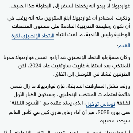
غوارديولا لا يبدو أنه يخطط للسفر إلى البطولة هذا الصيف.
وذكرت المصادر أن غوارديولا أبلغ المقربين منه أنه يرغب في
أن تكون وظيفته التدريبية القادمة على مستوى المنتخبات
الوطنية وليس الأندية، ما لفت انتباه
الاتحاد الإنجليزي لكرة
.
القدم
وكان مسؤولو الاتحاد الإنجليزي قد أرادوا تعيين غوارديولا مدربا
للمنتخب بعد استقالة غاريث ساوثغيت عام 2024، لكن
الطرفين فشلا في التوصل إلى اتفاق.
ورغم فشل المحاولات السابقة، فإن غوارديولا ما زال ضمن
قائمة اهتمامات المنتخب الإنجليزي، وسيكون الخيار الأول
لخلافة
، الذي يمتد عقده مع "الأسود الثلاثة"
توماس توخيل
حتى يورو 2028، غير أن أداء رفاق هاري كين في كأس العالم
سيحدد مصيره.
أما غوارديولا، فيرى في منصب تدريب المنتخب الإنجليزي أمرًا