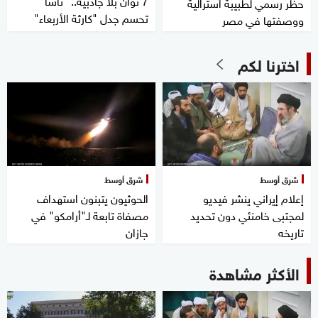
7 ثوان بلا جاذبية.. "ناسا"
حظر رسمي لطبيبة أسترالية
تحسم جدل "كارثة الأربعاء"
ووصفتها في مصر
اخترنا لكم
شرق أوسط
شرق أوسط
إعلام إيراني ينشر فيديو
الحوثيون يتبنون استهداف
لمجتبى خامنئي دون تحديد
مصفاة تابعة لـ"أرامكو" في
تاريخه
جازان
الأكثر مشاهدة