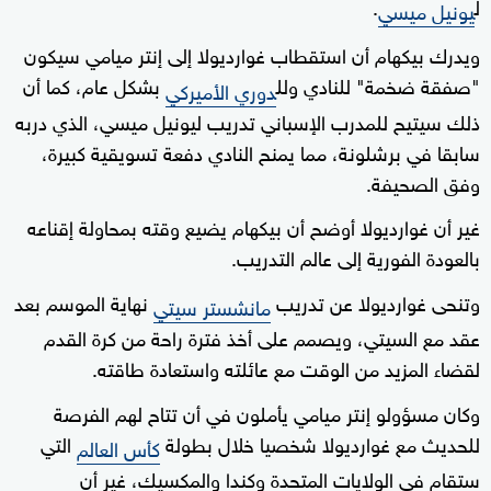
ل
.
يونيل ميسي
ويدرك بيكهام أن استقطاب غوارديولا إلى إنتر ميامي سيكون
"صفقة ضخمة" للنادي ولل
بشكل عام، كما أن
دوري الأميركي
ذلك سيتيح للمدرب الإسباني تدريب ليونيل ميسي، الذي دربه
سابقا في برشلونة، مما يمنح النادي دفعة تسويقية كبيرة،
وفق الصحيفة.
غير أن غوارديولا أوضح أن بيكهام يضيع وقته بمحاولة إقناعه
بالعودة الفورية إلى عالم التدريب.
وتنحى غوارديولا عن تدريب
نهاية الموسم بعد
مانشستر سيتي
عقد مع السيتي، ويصمم على أخذ فترة راحة من كرة القدم
لقضاء المزيد من الوقت مع عائلته واستعادة طاقته.
وكان مسؤولو إنتر ميامي يأملون في أن تتاح لهم الفرصة
للحديث مع غوارديولا شخصيا خلال بطولة
التي
كأس العالم
ستقام في الولايات المتحدة وكندا والمكسيك، غير أن