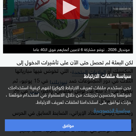
minutes,
3
seconds
مونديال 2026.. توقع مشاركة 6 لاعبين أعمارهم فوق الـ40 عاما
لكن البعثة لم تحصل حتى الآن على تأشيرات الدخول إلى
المكسيك أو
، التي تخوض فيها مبارياتها
الولايات المتحدة
سياسة ملفات الارتباط
الثلاث في دور المجموعات ضد
في 15 يونيو، ثم
نيوزيلندا
نحن نستخدم ملفات تعريف الارتباط (كوكيز) لفهم كيفية استخدامك
بلجيكا في 21 منه في لوس أنجلوس، وأخيرا
في 26
مصر
لموقعنا ولتحسين تجربتك. من خلال الاستمرار في استخدام موقعنا ،
يونيو في سياتل.
فإنك توافق على استخدامنا لملفات تعريف الارتباط.
سياسية الخصوصية
وبحسب رئيس الاتحاد الإيراني، الضابط السابق في الحرس
الثوري، فإن الحرب ضد إيران "غيرت كل شيء بالنسبة
موافق
للمنتخب. الوضع في البلاد، لا سيما الحرب، قلب جميع