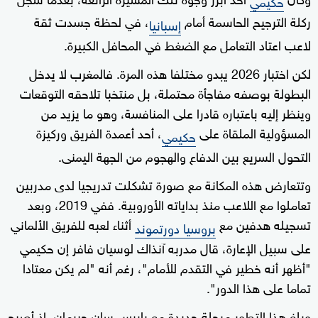
حكيمي
ركلة الترجيح الحاسمة أمام
، في لحظة جسدت ثقة
إسبانيا
لاعب اعتاد التعامل مع الضغط في المحافل الكبيرة.
لكن اختبار 2026 يبدو مختلفا هذه المرة. فالمغرب لا يدخل
البطولة بوصفه مفاجأة محتملة، بل منتخبا تلاحقه التوقعات
وينظر إليه باعتباره قادرا على المنافسة، وهو ما ‌يزيد من
المسؤولية الملقاة على
، أحد أعمدة الفريق وركيزة
حكيمي
التحول السريع بين الدفاع والهجوم من الجهة اليمنى.
وتتعارض هذه المكانة مع صورة ‌تشكلت تدريجيا لدى مدربين
‌تعاملوا مع اللاعب منذ بداياته الأوروبية. ففي 2019، وبعد
تسجيله هدفين مع
أثناء لعبه للفريق الألماني
بروسيا دورتموند
على سبيل الإعارة، قال مدربه آنذاك لوسيان فافر إن حكيمي
"أظهر أنه خطير في التقدم للأمام"، رغم أنه "لم يكن معتادا
تماما على هذا الدور".
وبلغ هذا التطور مرحلة جديدة مع باريس سان جيرمان، ‌إذ أصبح