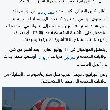
إلا أن اللاعبين لم يحصلوا بعد على التأشيرات اللازمة.
وقال رئيس الإيراني لكرة القدم
في برنامج بثه
مهدي تاج
التلفزيون الرسمي الإثنين: "سنغادر إلى إسبانيا يوم السبت،
ومن هناك سيتوجه الفريق مباشرة إلى تيخوانا في المكسيك.
سنحصل على التأشيرة المكسيكية غدا (الثلاثاء) أو بعد غد
(الأربعاء)، ثم ستمنح لنا التأشيرة الأميركية بسرعة".
وينطلق المونديال في 11 يونيو الجاري، بعد أشهر من شن
الولايات المتحدة و
حربا على
، أوقفتها هدنة بدأت
إسرائيل
إيران
في أبريل الماضي.
وقرر الإيرانيون نتيجة الحرب نقل مقر إقامتهم في البطولة من
الولايات المتحدة إلى تيخوانا المكسيكية.
0
seconds
of
2