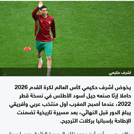
أشرف حكيمي
يخوض أشرف حكيمي كأس العالم لكرة القدم 2026
حاملا إرثا صنعه جيل‭‭‭‭‭ ‬‬‬‬‬أسود الأطلس في نسخة قطر
2022، عندما أصبح المغرب أول منتخب عربي ⁠وأفريقي
يبلغ‭‭‭‭‭ ‬‬‬‬‬الدور قبل النهائي، بعد مسيرة تاريخية تضمنت
الإطاحة بإسبانيا بركلات الترجيح.
وكان
أحد أبرز وجوه تلك المسيرة الرائعة، بعدما سجل