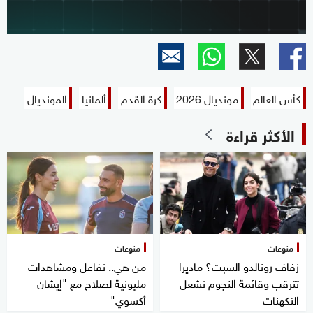
كأس العالم
مونديال 2026
كرة القدم
ألمانيا
المونديال
الأكثر قراءة
منوعات
منوعات
زفاف رونالدو السبت؟ ماديرا
من هي.. تفاعل ومشاهدات
تترقب وقائمة النجوم تشعل
مليونية لصلاح مع "إيشان
التكهنات
أكسوي"