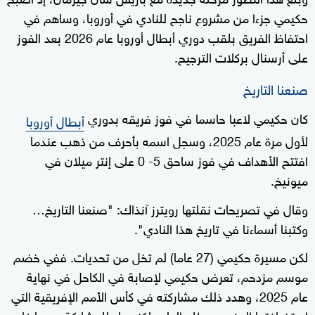
حكيمي جزءا من مشروع ناجح للنادي ‌في أوروبا، وساهم في
⁠احتفاظ الفريق بلقب دوري أبطال أوروبا عام 2026 بعد الفوز
على أرسنال بركلات الترجيح.
صنعنا التاريخ
كان حكيمي لاعبا حاسما في فوز فريقه بدوري
أبطال أوروبا
لأول مرة عام 2025، وسجل اسمه بأحرف من ذهب عندما
افتتح الأهداف في فوز ساحق ⁠5- 0 على إنتر ميلان ‌في
ميونيخ.
وقال في تصريحات نقلتها رويترز آنذاك: "صنعنا التاريخ…
وكتبنا أسماءنا في تاريخ هذا النادي".
لكن مسيرة ⁠حكيمي (27 عاما) لم تخل من تحديات. ففي خضم
موسم مزدحم، تعرض حكيمي لإصابة في ⁠الكاحل في نهاية
عام 2025، وهدد ذلك مشاركته في كأس الأمم الإفريقية التي
استضافتها المغرب مطلع العام، لكنه عاد للمشاركة بعدما غاب