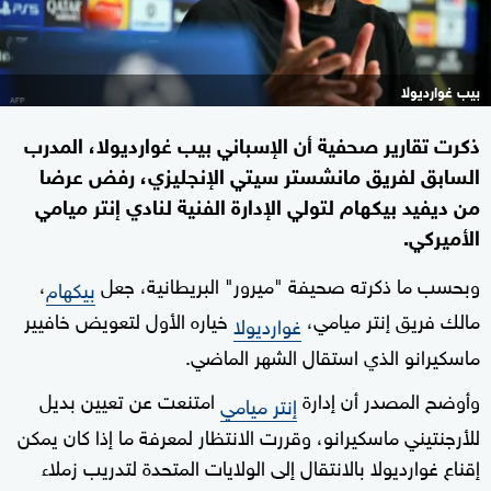
بيب غوارديولا
ذكرت تقارير صحفية أن الإسباني بيب غوارديولا، المدرب
السابق لفريق مانشستر سيتي الإنجليزي، رفض عرضا
من ديفيد بيكهام لتولي الإدارة الفنية لنادي إنتر ميامي
الأميركي.
وبحسب ما ذكرته صحيفة "ميرور" البريطانية، جعل
،
بيكهام
مالك فريق إنتر ميامي،
خياره الأول لتعويض خافيير
غوارديولا
ماسكيرانو الذي استقال الشهر الماضي.
وأوضح المصدر أن إدارة
امتنعت عن تعيين بديل
إنتر ميامي
للأرجنتيني ماسكيرانو، وقررت الانتظار لمعرفة ما إذا كان يمكن
إقناع غوارديولا بالانتقال إلى الولايات المتحدة لتدريب زملاء