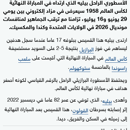
الأسطوري الراحل بيليه الذي ارتداه في المباراة النهائية
لكأس العالم 1958 سيعرض في مزاد إلكتروني بين يومي
29 يونيو و16 يوليو، تزامنا مع ترقب الجماهير لمنافسات
مونديال 2026 في الولايات المتحدة وكندا والمكسيك.
ارتدى بيليه هذا القميص ببلوغه 17 عاما عندما سجل هدفين
ليساهم في فوز
بنتيجة 5-2 على السويد مستضيفة
البرازيل
في المباراة النهائية التي أقيمت على
كأس العالم
ملعب
بالعاصمة
.
راسوندا
ستوكهولم
ويحتفظ الأسطورة البرازيلي الراحل بالرقم القياسي لكونه أصغر
هداف في مباراة نهائية لكأس العالم.
وأهدى
، الذي توفي عن عمر 82 عاما في ديسمبر 2022
بيليه
إثر إصابته بسرطان
، هذا القميص بعد المباراة النهائية
القولون
إلى زميله في السكن والفريق، ديدا.
أخبار ذات صلة