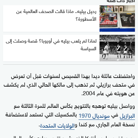
رحيل بيليه.. ماذا قالت الصحف العالمية عن
الأسطورة؟
لماذا لم يلعب بيليه في أوروبا؟ قصة وصلت إلى
السياسة
واحتفظت عائلة ديدا بهذا القميص لسنوات قبل أن تعرض
في متحف برازيلي ثم تذهب إلى مالكها الحالي الذي لم يكشف
عن هويته في عام 2004.
وواصل بيليه توهجه بالتتويج بكأس العالم للمرة الثالثة مع
في
بالمكسيك التي تستعد لاستضافة
البرازيل
مونديال 1970
نسخة العام الجاري مع كندا و
.
الولايات المتحدة
وسيحتضن ملعب أزتيكا الذي شهد تتويج بيليه بكأس العالم