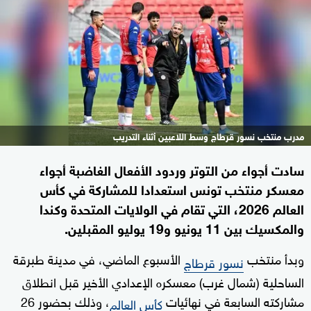
مدرب منتخب نسور قرطاج وسط اللاعبين أثناء التدريب
سادت أجواء من التوتر وردود الأفعال الغاضبة أجواء
معسكر منتخب تونس استعدادا للمشاركة في كأس
العالم 2026، التي تقام في الولايات المتحدة وكندا
والمكسيك بين 11 يونيو و19 يوليو المقبلين.
وبدأ منتخب
الأسبوع الماضي، في مدينة طبرقة
نسور قرطاج
الساحلية (شمال غرب) معسكره الإعدادي الأخير قبل انطلاق
مشاركته السابعة في نهائيات
، وذلك بحضور 26
كأس العالم