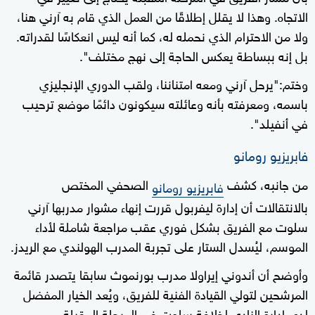
الاتجاه. وهذا لا يقلل إطلاقًا من العمل الذي قام به آرني هنا،
ولا من الاحترام الذي نحمله له، كما أنه ليس انعكاسًا لقدراته.
بل إنه ببساطة يعكس الحاجة إلى نهج مختلف".
وختم:"يرحل آرني ومعه امتناننا، ولقب الدوري الإنجليزي
باسمه، ومعرفته بأنه وعائلته سيكونون دائمًا موضع ترحيب
في أنفيلد".
فابريزيو رومانو
من جانبه، كشف
الصحفي المختص
فابريزيو رومانو
بالانتقالات أن إدارة ليفربول قررت إنهاء مشوار مدربها آرني
سلوت مع الفريق بشكل فوري عقب مراجعة شاملة لأداء
الموسم، ليُسدل الستار على تجربة المدرب الهولندي مع الريدز.
وأوضح أن أندوني إيراولا مدرب بورنموث سابقا يتصدر قائمة
المرشحين لتولي القيادة الفنية للفريق، ويُعد الخيار المفضل
لدى إدارة النادي لخلافة سلوت في المرحلة المقبلة.