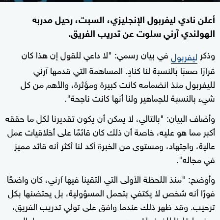
أعلن نادي ليفربول الإنجليزي، السبت، رحيل مدربه
الهولندي آرني سلوت عن تدريب الفريق.
وذكر
في بيان رسمي: "لا داعي للقول إن هذا كان
ليفربول
قرارًا صعبًا بالنسبة لنا كنادٍ. المساهمة التي قدمها آرني
لليفربول منذ انضمامه كانت كبيرة ومؤثرة، والأهم من كل
شيء بالنسبة للجماهير ولنا أنها كانت ناجحة".
وأضاف البيان: "بالتالي، لا يمكن أن يكون تقديرنا لكل ما حققه
أكبر مما هو عليه، خاصة أن ذلك كان قائمًا على أخلاقيات عمل
عالية، واجتهاد، ومستوى من الخبرة أكد لنا أكثر أنه قائد مميز
في مجاله".
وأوضح: "منذ اللحظة الأولى التي التقينا فيها آرني، كان واضحًا
فورًا أنه شخص لا يكتفي بتحمل المسؤولية، بل يحتضنها بكل
ترحيب. وقد ظهر ذلك عندما وافق على تولي تدريب الفريق،
وعندما قادنا للفوز بلقب
، وطوال