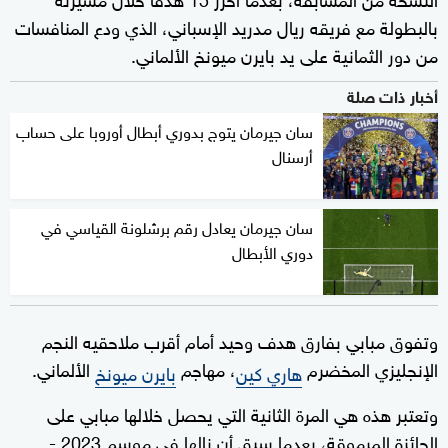
بالبطولة مع فريقه ريال مدريد الإسباني، الذي ودع المنافسات
من دور الثمانية على يد بايرن ميونخ الألماني.
أخبار ذات صلة
سان جيرمان يتوج بدوري أبطال أوروبا على حساب
أرسنال
سان جيرمان يعادل رقم برشلونة القياسي في
دوري الأبطال
وتفوق مبابي بفارق هدف وحيد أمام أقرب ملاحقيه النجم
الإنجليزي المخضرم
، مهاجم
الألماني.
هاري كين
بايرن ميونخ
وتعتبر هذه هي المرة الثانية التي يحصل خلالها مبابي على
الجائزة المرموقة، بعدما سبق أن نالها في موسم 2023 -