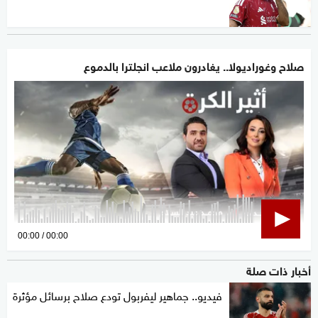
صلاح وغوراديولا.. يغادرون ملاعب انجلترا بالدموع
0
00:00
00:00
seconds
أخبار ذات صلة
of
0
فيديو.. جماهير ليفربول تودع صلاح برسائل مؤثرة
seconds