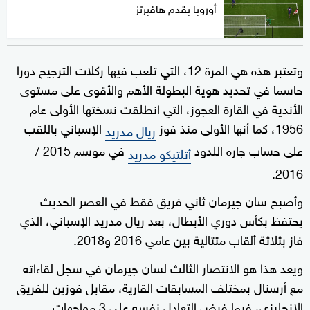
أوروبا بقدم هافيرتز
وتعتبر هذه هي المرة 12، التي تلعب فيها ركلات الترجيح دورا
حاسما في تحديد هوية البطولة الأهم والأقوى على مستوى
الأندية في القارة العجوز، التي انطلقت نسختها الأولى عام
1956، كما أنها الأولى منذ فوز
الإسباني باللقب
ريال مدريد
على حساب جاره اللدود
في موسم 2015 /
أتلتيكو مدريد
2016.
وأصبح سان جيرمان ثاني فريق فقط في العصر الحديث
يحتفظ بكأس دوري الأبطال، بعد ريال مدريد الإسباني، الذي
فاز بثلاثة ألقاب متتالية بين عامي 2016 و2018.
ويعد هذا هو الانتصار الثالث لسان جيرمان في سجل لقاءاته
مع أرسنال بمختلف المسابقات القارية، مقابل فوزين للفريق
الإنجليزي، فيما فرض التعادل نفسه على 3 مواجهات.