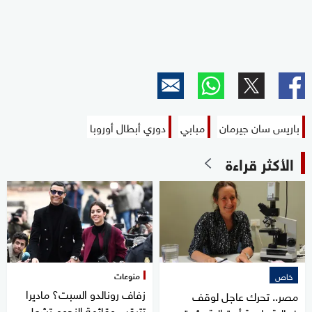
باريس سان جيرمان
مبابي
دوري أبطال أوروبا
الأكثر قراءة
منوعات
خاص
زفاف رونالدو السبت؟ ماديرا
مصر.. تحرك عاجل لوقف
تترقب وقائمة النجوم تشعل