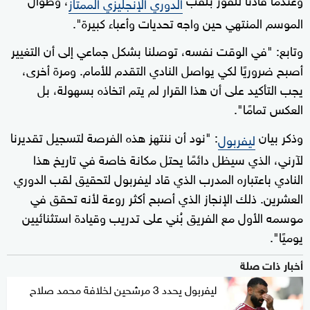
الدوري الإنجليزي الممتاز
الموسم المنتهي حين واجه تحديات وأعباء كبيرة".
وتابع: "في الوقت نفسه، توصلنا بشكل جماعي إلى أن التغيير
أصبح ضروريًا لكي يواصل النادي التقدم للأمام. ومرة أخرى،
يجب التأكيد على أن هذا القرار لم يتم اتخاذه بسهولة، بل
العكس تمامًا".
وذكر بيان
: "نود أن ننتهز هذه الفرصة لتسجيل تقديرنا
ليفربول
لآرني، الذي سيظل دائمًا يحتل مكانة خاصة في تاريخ هذا
النادي باعتباره المدرب الذي قاد ليفربول لتحقيق لقب الدوري
العشرين. ذلك الإنجاز الذي أصبح أكثر روعة لأنه تحقق في
موسمه الأول مع الفريق بُني على تدريب وقيادة استثنائيين
يوميًا".
أخبار ذات صلة
ليفربول يحدد 3 مرشحين لخلافة محمد صلاح