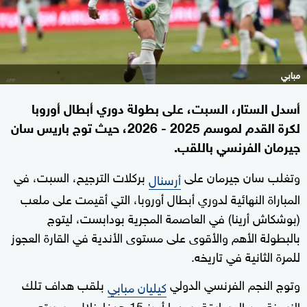
مبابي
أسدل الستار، السبت، على بطولة دوري أبطال أوروبا
لكرة القدم لموسم 2025 - 2026، حيث توج باريس سان
جيرمان الفرنسي باللقب.
وتغلب سان جيرمان على
بركلات الترجيح، السبت، في
أرسنال
المباراة النهائية لدوري أبطال أوروبا، التي أقيمت على ملعب
(بوشكاش أرينا) في العاصمة المجرية بودابست، ليتوج
بالبطولة الأهم والأقوى على مستوى الأندية في القارة العجوز
للمرة الثانية في تاريخه.
وتوج النجم الفرنسي الدولي
بلقب هداف تلك
كيليان مبابي
النسخة من المسابقة، بعدما أحرز 15 هدفا خلال مسيرته