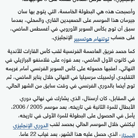
وأصبحت هذه هي البطولة الخامسة، التي يتوج بها سان
جيرمان هذا الموسم على الصعيدين القاري والمحلي، بعدما
سبق أن توج بكأس السوبر الأوروبي في أغسطس الماضي،
على حساب
الإنجليزي.
توتنهام هوتسبير
كما حصد فريق العاصمة الفرنسية لقب كأس القارات للأندية
في كانون الأول الماضي، بعد فوزه على فلامنغو البرازيلي في
النهائي، أعقبها حصوله على كأس السوبر الفرنسي أمام غريمه
التقليدي أولمبيك مرسيليا في النهائي خلال يناير الماضي، ثم
توج أيضا بالدوري الفرنسي في وقت سابق من الشهر الحالي.
في المقابل، كان أرسنال، الذي يشارك في نهائي دوري
الأبطال للمرة الثانية في تاريخه، بعد موسم 2005 / 2006،
يأمل في الحصول على البطولة للمرة الأولى في تاريخه،
ليكتفي خلال الموسم الحالي بحصد لقب
الدوري الإنجليزي
، الذي حصل عليه هذا الشهر، بعد غياب 22 عاما.
الممتاز