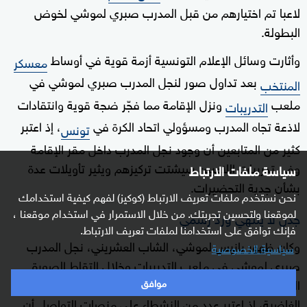
لاعبا تم اختيارهم من قبل المدرب صبري لموشي لخوض
البطولة.
وأثارت وسائل الإعلام التونسية أزمة قوية في أوساط
معسكر
بعد تداول صور لنجل المدرب صبري لموشي في
المنتخب
ملعب
ونزل الإقامة مما فجّر ضجة قوية وانتقادات
التدريبات
لاذعة تجاه المدرب ومسؤولي اتحاد الكرة في
، إذ اعتبر
تونس
كثير من المتابعين أن وجود نجل المدرب داخل مقر الإقامة
وفي تدريبات اللاعبين سيشتت تركيزهم ويثير تأويلات عدة
سياسة ملفات الارتباط
بشأن جدية التحضيرات.
نحن نستخدم ملفات تعريف الارتباط (كوكيز) لفهم كيفية استخدامك
لموقعنا ولتحسين تجربتك. من خلال الاستمرار في استخدام موقعنا ،
جدل لا ينتهي وردّ رسمي
فإنك توافق على استخدامنا لملفات تعريف الارتباط.
وكان ظهور يانيس لموشي، الشاب العشريني، نجل المدرب
سياسية الخصوصية
صبري لموشي في ملعب التدريبات وخلال التقاط الصورة
الرسمية لمنتخب تونس قد فجّر سيلا من ردود الأفعال
موافق
الغاضبة، إذ اعتبر عدد من النشطاء على منصات التواصل أن