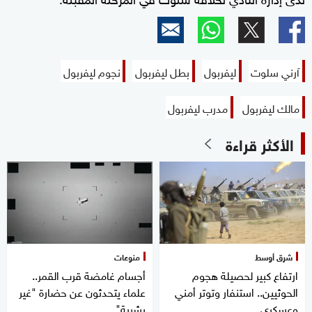
آرني سلوت
ليفربول
بطل ليفربول
نجوم ليفربول
مالك ليفربول
مدرب ليفربول
الأكثر قراءة
شرق أوسط
منوعات
ارتفاع كبير لحصيلة هجوم
أجسام غامضة قرب القمر..
الحوثيين.. استنفار وتوتر أمني
علماء يتحدثون عن حضارة "غير
وعسكري
بشرية"