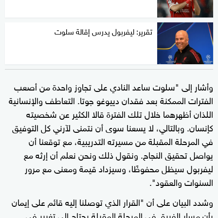
تقرير: ليفربول يدرس إقالة سلوت
وأشار إلى "سلوت ساعد النادي على تجاوز واحدة من أصعب
الفترات الممكنة بعد فقدان دييوغو جوتا. التعاطف والإنسانية
اللذان أظهرهما خلال تلك الفترة قالا الكثير عن شخصيته
كإنسان. وبالتالي، لا يسعنا سوى أن نتمنى لآرني كل التوفيق
في المرحلة المقبلة من مسيرته التدريبية، مع توقعنا أن
يواصل تحقيق النجاح. ونقول ذلك ونحن نعلم أن إرثه مع
ليفربول سيظل محفوظًا، وسيزداد قيمة ومعنى مع مرور
السنوات والعقود".
وشدد البيان على أن "القرار الذي توصلنا إليه قائم على إيمان
بأن مسار الفريق في المرحلة المقبلة يحتاج إلى تغيير في