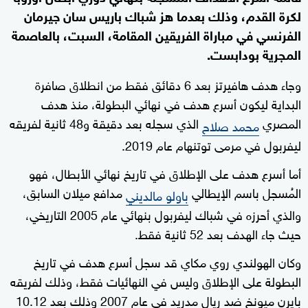
لكرة القدم، وذلك بعدما هز شباك باريس سان جيرمان
الفرنسي في مباراة الفريقين المقامة، السبت، بالعاصمة
المجرية بودابست.
وجاء هدف هافيرتز بعد 6 دقائق فقط من انطلاق صافرة
البداية ليكون أسرع هدف في نهائي البطولة، منذ هدف
المصري
الذي سجله بعد دقيقة و48 ثانية لفريقه
محمد صلاح
ليفربول في مرمى توتنهام عام 2019.
أما أسرع هدف على الإطلاق في تاريخ نهائي الأبطال، فهو
المُسجل باسم الإيطالي
مدافع ميلان السابق،
باولو مالديني
والذي أحرزه في شباك ليفربول بنهائي عام 2005 التاريخي،
حيث جاء الهدف بعد 52 ثانية فقط.
وكان الهولندي روي مكاي قد سجل أسرع هدف في تاريخ
البطولة على الإطلاق وليس في النهائيات فقط، وذلك لفريقه
بايرن ميونخ ضد ريال مدريد في عام 2007 وذلك بعد 10.12