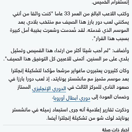
إنستغرام الخميس.
وكتب اللاعب البالغ من العمر 33 عاما "كنت واثقا من أنني
يمكنني لعب دور بارز هذا الصيف مع منتخب بلادي بعد
الموسم الذي قدمته. لقد صُدمت وشعرت بخيبة أمل كبيرة
بسبب هذا القرار".
وأضاف: "لم أحب شيئا أكثر من ارتداء هذا القميص ‌وتمثيل
بلدي على مر السنين. أتمنى للاعبين ‌كل التوفيق هذا ⁠الصيف".
وكان كثيرون يعتبرون ماغواير مرشحا مؤكدا لتشكيلة إنجلترا
بعد موسم متميز مع مانشستر يونايتد، إذ لعب دورا بارزا في
صعود النادي للمركز الثالث في
الممتاز
الدوري الإنجليزي
وضمان العودة إلى
.
دوري أبطال أوروبا
وذكرت تقارير إعلامية ⁠أنه جرى استبعاد ‌زميله في مانشستر
يونايتد لوك شو من تشكيلة إنجلترا أيضا.
أخبار ذات صلة