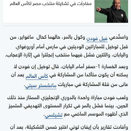
مفاجآت في تشكيلة منتخب مصر لكأس العالم
واستُدعي
وكول بالمر، حالهما كحال ⁠ ماغواير، من
فيل فودن
قبل توخيل للمباراتين الوديتين في مارس أمام أوروغواي
واليابان، ⁠واللتين فشل فيهما منتخب إنجلترا في إثارة الإعجاب.
وبعد الخسارة 1-صفر أمام اليابان، قال توخيل إن فودن لا
يمكنه أن يكون متأكدا من المشاركة في ⁠
بعد أن
كأس العالم
عانى من قلة المشاركة في مباريات
.
مانشستر سيتي
ولعب فودن مباراة واحدة بالدوري الإنجليزي الممتاز منذ ذلك
الحين، بينما فشل بالمر في تكرار المستوى التهديفي المتميز
الذي أظهره الموسم الماضي مع
.
تشيلسي
وأفادت تقارير بأن إيفان توني اختير ضمن التشكيلة، بعد أن