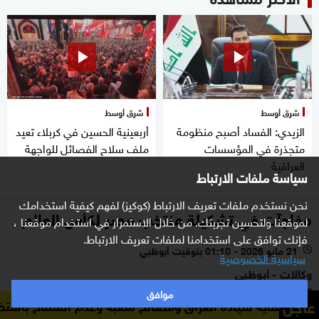
شرق أوسط
شرق أوسط
الزيدي: الفساد أصبح منظومة
أربعينية الحسين في كربلاء تعيد
متجذرة في المؤسسات
ملف سلاح الفصائل للواجهة
العراقية
سياسة ملفات الارتباط
نحن نستخدم ملفات تعريف الارتباط (كوكيز) لفهم كيفية استخدامك
مفاجآت في تشكيلة منتخب مصر لكأس العالم
لموقعنا ولتحسين تجربتك. من خلال الاستمرار في استخدام موقعنا ،
فإنك توافق على استخدامنا لملفات تعريف الارتباط.
21 مايو 2026 - 01:10 بتوقيت أبوظبي
l
سياسية الخصوصية
وكالات - أبوظبي
موافق
عاجل
سيادة العراق ومصالح شعبه وعدم السماح باستخدام أراضيه منط