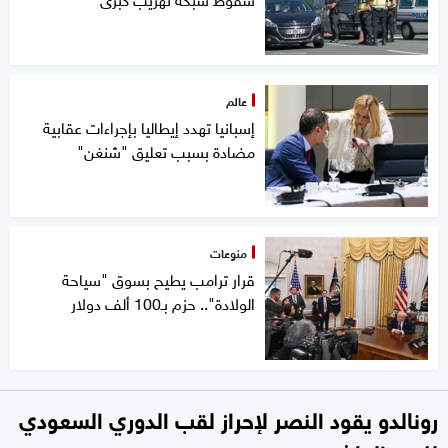
عالم
إسبانيا تهدد إيطاليا بإجراءات عقابية
مضادة بسبب تعليق "شنغن"
منوعات
قرار ترامب يطيح بسوق "سياحة
الولادة".. حزم بـ100 ألف دولار
رونالدو يقود النصر لإحراز لقب الدوري السعودي