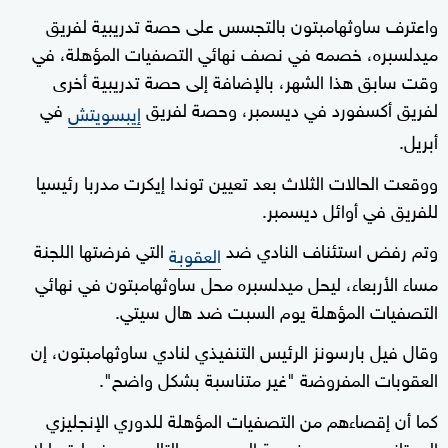
واعترف ساوثهامبتون بالتجسس على حصة تدريبية لفريق
ميدلسبره، خصمه في نصف نهائي التصفيات المؤهلة، في
وقت سابق هذا الشهر، بالإضافة إلى حصة تدريبية أخرى
لفريق أكسفورد في ديسمبر، وحصة لفريق
في
إيبسويتش
أبريل.
ووقعت الحالات الثلاث بعد تعيين توندا إيكرت مدربا رئيسيا
للفريق في أوائل ديسمبر.
وتم رفض استئناف النادي ضد
التي فرضتها اللجنة
العقوبة
مساء الأربعاء، ليحل ميدلسبره محل ساوثهامبتون في نهائي
التصفيات المؤهلة يوم السبت ضد هال سيتي.
وقال فيل بارسونز الرئيس التنفيذي لنادي ساوثهامبتون، إن
العقوبات المفروضة "غير متناسبة بشكل واضح".
كما أن إقصاءهم من التصفيات المؤهلة للدوري الإنجليزي
الممتاز يحرمهم من فرصة الصعود، وبالتالي من خسارة ما لا