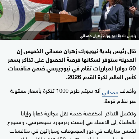
رئيس بلدية نيويورك زهران ممداني
قال رئيس بلدية نيويورك زهران ممداني الخميس إن
المدينة ستوفر لسكانها فرصة الحصول على تذاكر بسعر
⁠50 دولارا لمباريات تقام في نيوجيرسي ضمن منافسات
كأس العالم لكرة القدم 2026.
وأضاف
أنه سيتم طرح 1000 تذكرة بأسعار معقولة
ممداني
عبر نظام قرعة.
وتشمل التذاكر المخفضة خدمة نقل مجانية ذهابا وإيابا
بالحافلة إلى الاستاد في إيست رذرفورد بنيوجيرسي، وستوزع
لخمس مباريات في ‌دور المجموعات ومباراتين في منافسات
خروج المغلوب، علما أنه ستتوفر 150 تذكرة لكل مباراة.