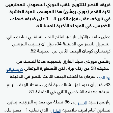
فريقه النصر للتتويج بلقب الدوري السعودي للمحترفين
لكرة القدم (دوري روشن) هذا الموسم، للمرة العاشرة
في تاريخه، عقب فوزه الكبير 4 - 1 على ضيفه ضمك،
الخميس، في المرحلة الأخيرة للمسابقة.
وعلى ملعب (الأول بارك)، افتتح النجم السنغالي ساديو ماني
التسجيل للنصر في الدقيقة 34، قبل أن يضيف الفرنسي
كينجسلي كومان الهدف الثاني في الدقيقة 52.
وقلّص مورلاي سيلا الفارق بتسجيله هدفا لضمك في
الدقيقة 58 من ركلة جزاء، لكن الأسطورة البرتغالي
كريستيانو
، سرعان ما أضاف الهدف الثالث للنصر في الدقيقة
رونالدو
63، قبل أن يعود لهز الشباك مرة أخرى، مسجلا الهدف الرابع
لفريقه وهدفه الشخصي الثاني في الدقيقة 81.
وارتفع رصيد
إلى 86 نقطة في صدارة الترتيب، بفارق
النصر
نقطتين أمام أقرب ملاحقيه
، الذي تغلب 1 - صفر على
الهلال