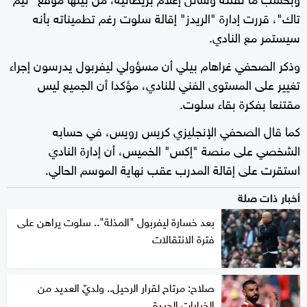
تاك"، قررت إدارة "الريدز" إقالة سلوت رغم تطميناته بأنه
سيستمر مع النادي.
وذكر الصحفي غراهام بيلي أن مسؤولي ليفربول يدرسون إجراء
تغيير على المستوى الفني للنادي، مؤكدا أن الجميع ليس
مقتنعا بفكرة بقاء سلوت.
كما قال الصحفي الإنجليزي كريس رويس، في حسابه
الشخصي على منصة "إكس" الخميس، أن إدارة النادي
استقرت على إقالة المدرب عقب نهاية الموسم الحالي.
أخبار ذات صلة
بعد خسارة ليفربول "المذلة".. سلوت يراهن على
فترة الانتقالات
صلاح: مرتاح لقرار الرحيل.. ولديّ العديد من
الخيارات الجيدة