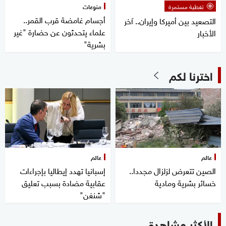
تغطية مستمرة
منوعات
أجسام غامضة قرب القمر..
التصعيد بين أميركا وإيران.. آخر
علماء يتحدثون عن حضارة "غير
الأخبار
بشرية"
اخترنا لكم
عالم
عالم
الصين تتعرض لزلزال مجددا..
إسبانيا تهدد إيطاليا بإجراءات
خسائر بشرية ومادية
عقابية مضادة بسبب تعليق
"شنغن"
الأكثر مشاهدة