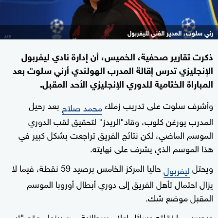
رني سلوت، المدير الفني لليفربول
ذكرت تقارير صحفية، الخميس، أن إدارة نادي ليفربول
الإنجليزي تدرس إقالة المدرب الهولندي أرني سلوت بعد
المباراة الختامية للدوري الإنجليزي الأحد المقبل.
وأشرف سلوت على تدريب زملاء
بعد رحيل
محمد صلاح
المدرب يورغن كلوب، وقاد"الريدز" لتحقيق لقب الدوري
الموسم الماضي، لكن نتائج الفريق تراجعت بشكل كبير في
هذا الموسم الذي يشرف على نهايته.
ويحتل
حاليا المركز الخامس برصيد 59 نقطة، فيما لا
ليفربول
يزال احتمال تأهل الفريق إلى دوري أبطال أوروبا الموسم
المقبل موضع شك.
وبحسب ما نقلته وسائل إعلام بريطانية، من بينها موقع "تيم