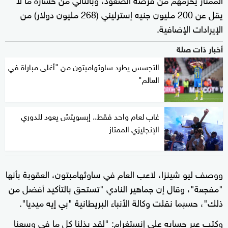
يقل عن 200 مليون جنيه إسترليني (268 مليون دولار) من
الإيرادات الإضافية.
أخبار ذات صلة
التجسس يطرد ساوثهامبتون من "أغلى مباراة في
العالم"
غاب لعام واحد فقط.. إبسويتش يعود للدوري
الإنجليزي الممتاز
ووصف ليو شينزا، لاعب العام في ساوثهامبتون، العقوبة بأنها
"مفجعة"، وقال إن جماهير النادي "تستحق بالتأكيد أفضل من
ذلك"، حسبما نقلت وكالة الأنباء البريطانية "بي إيه ميديا".
وكتب عبر حسابه على إنستغرام: "لقد بذلنا كل ما في وسعنا