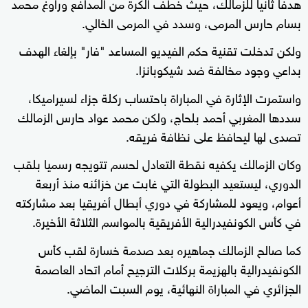
هدفا ثانيا للزمالك، حيث خطف الكرة من المدافع وراوغ محمد
بسام حارس المرمى، وسدد في المرمى الخالي.
ولكن تدخلت تقنية حكم الفيديو المساعد "فار" بإلغاء الهدف
بداعي وجود مخالفة ضد شيكوبانزا.
واستمرت الإثارة في المباراة باحتساب ركلة جزاء لسيراميكا،
سددها المغربي أحمد بلحاج، ولكن محمد عواد حارس الزمالك
تصدى لها ليحافظ على نظافة فريقه.
وكان الزمالك يكفيه نقطة التعادل لحسم تتويجه رسميا بلقب
الدوري، ليستعيد البطولة التي غابت عن خزائنه منذ أربعة
أعوام، ويعود للمشاركة في دوري أبطال أفريقيا بعد مشاركته
في كأس الكونفيدرالية الأفريقية بالمواسم الثلاثة الأخيرة.
كما صالح الزمالك جماهيره بعد صدمة خسارة لقب كأس
الكونفيدرالية بالهزيمة بركلات الترجيح أمام اتحاد العاصمة
الجزائري في المباراة النهائية، يوم السبت الماضي.