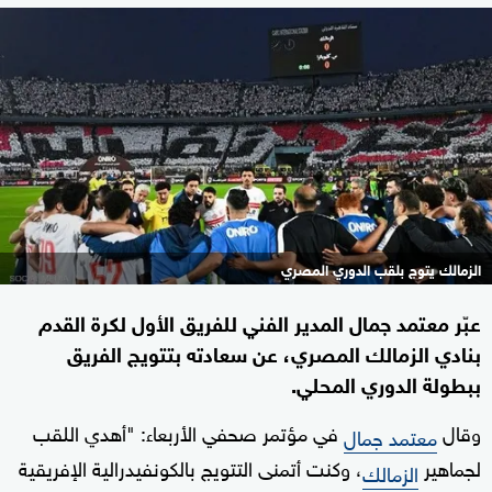
الزمالك يتوج بلقب الدوري المصري
عبّر معتمد جمال المدير الفني للفريق الأول لكرة القدم
بنادي الزمالك المصري، عن سعادته بتتويج الفريق
ببطولة الدوري المحلي.
وقال
في مؤتمر صحفي الأربعاء: "أهدي اللقب
معتمد جمال
لجماهير
، وكنت أتمنى التتويج بالكونفيدرالية الإفريقية
الزمالك