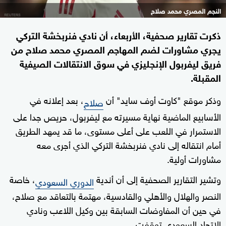
النجم المصري محمد صلاح
ذكرت تقارير صحفية، الأربعاء، أن نادي فنربخشة التركي
يجري مشاورات لضم المهاجم المصري محمد صلاح من
فريق ليفربول الإنجليزي في سوق الانتقالات الصيفية
المقبلة.
وذكر موقع "كاوت أوف سايد" أن
، بعد إعلانه في
صلاح
الأسابيع الماضية نهاية مسيرته مع ليفربول، حريص جدا على
الاستمرار في اللعب على أعلى مستوى، ما قد يمهد الطريق
أمام انتقاله إلى نادي فنربخشة التركي الذي أجرى معه
مشاورات أولية.
وتشير التقارير الصحفية إلى أن أندية
، خاصة
الدوري السعودي
النصر والهلال والأهلي والقادسية، مهتمة بالتعاقد مع صلاح،
في حين أن المفاوضات السابقة بين وكيل اللاعب ونادي
الاتحاد السعودي توقفت.