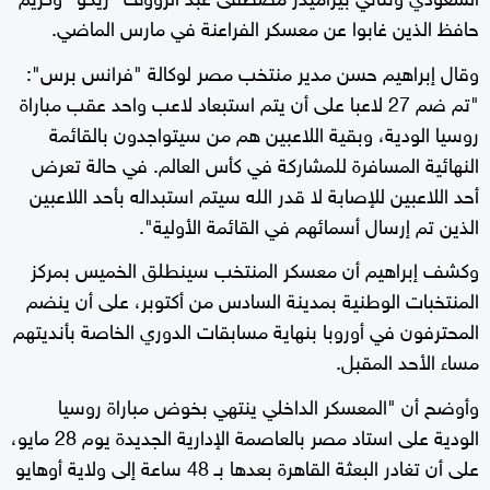
حافظ الذين غابوا عن معسكر الفراعنة في مارس الماضي.
وقال إبراهيم حسن مدير منتخب مصر لوكالة "فرانس برس":
"تم ضم 27 لاعبا على أن يتم استبعاد لاعب واحد عقب مباراة
روسيا الودية، وبقية اللاعبين هم من سيتواجدون بالقائمة
النهائية المسافرة للمشاركة في كأس العالم. في حالة تعرض
أحد اللاعبين للإصابة لا قدر الله سيتم استبداله بأحد اللاعبين
الذين تم إرسال أسمائهم في القائمة الأولية".
وكشف إبراهيم أن معسكر المنتخب سينطلق الخميس بمركز
المنتخبات الوطنية بمدينة السادس من أكتوبر، على أن ينضم
المحترفون في أوروبا بنهاية مسابقات الدوري الخاصة بأنديتهم
مساء الأحد المقبل.
وأوضح أن "المعسكر الداخلي ينتهي بخوض مباراة روسيا
الودية على استاد مصر بالعاصمة الإدارية الجديدة يوم 28 مايو،
على أن تغادر البعثة القاهرة بعدها بـ 48 ساعة إلى ولاية أوهايو