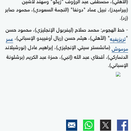
(الأهلي)، مصطفى عبد الرؤوف "زيكو" ومهند لاشين
(بيراميدز)، نبيل عماد "دونغا" (النجمة السعودي)، محمود صابر
(زد).
- خط الهجوم: محمد صلاح (ليفربول الإنجليزي)، محمود حسن
"
" (الأهلي)، هيثم حسن (ريال أوفييدو الإسباني)،
تريزيغيه
عمر
(مانشستر سيتي الإنجليزي)، إبراهيم عادل (نورشيلاند
مرموش
الدنماركي)، أقطاي عبد الله (إنبي)، حمزة عبد الكريم (برشلونة
الإسباني).