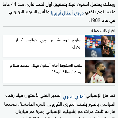
وبذلك يحتفل أستون فيلا بتحقيق أول لقب قاري منذ 44 عاما
عندما توج بلقبي
وكأس السوبر الأوروبي
دوري أبطال أوروبا
في عام 1982.
أخبار ذات صلة
غوارديولا ومانشستر سيتي.. كواليس "قرار
الرحيل"
عقب السقوط أمام أستون فيلا.. محمد صلاح
يوجه "رسالة قوية"
كما عزز الإسباني
المدير الفني لأستون فيلا رقمه
أوناي إيمري
القياسي بالفوز بلقب الدوري الأوروبي للمرة الخامسة، بعمدما
فاز به ثلاث مرات مع إشبيلية الإسباني ومرة مع فياريال
الإسباني أيضا، بينما خسره مرة واحدة في 2019 أمام