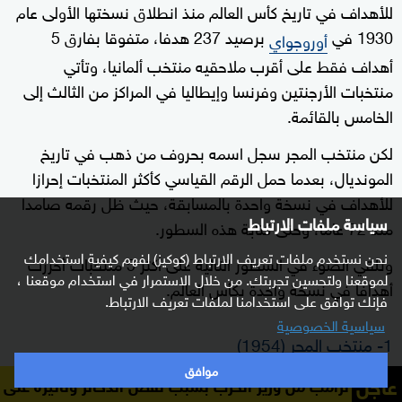
للأهداف في تاريخ كأس العالم منذ انطلاق نسختها الأولى عام
1930 في
برصيد 237 هدفا، متفوقا بفارق 5
أوروجواي
أهداف فقط على أقرب ملاحقيه منتخب ألمانيا، وتأتي
منتخبات الأرجنتين وفرنسا وإيطاليا في المراكز من الثالث إلى
الخامس بالقائمة.
لكن منتخب المجر سجل اسمه بحروف من ذهب في تاريخ
المونديال، بعدما حمل الرقم القياسي كأكثر المنتخبات إحرازا
للأهداف في نسخة واحدة بالمسابقة، حيث ظل رقمه صامدا
سياسة ملفات الارتباط
منذ 72 عاما، وحتى كتابة هذه السطور.
نحن نستخدم ملفات تعريف الارتباط (كوكيز) لفهم كيفية استخدامك
ونلقي الضوء في السطور التالية على أكثر 5 منتخبات أحرزت
لموقعنا ولتحسين تجربتك. من خلال الاستمرار في استخدام موقعنا ،
أهدافا في نسخة واحدة بكأس العالم.
فإنك توافق على استخدامنا لملفات تعريف الارتباط.
سياسية الخصوصية
1- منتخب المجر (1954)
موافق
عاجل
أحرز منتخب
، الذي لا يزال يبحث عن تتويجه الأول بكأس
المجر
 وزير الحرب بسبب نقص الذخائر وتأثيره على الخيارات العسكر