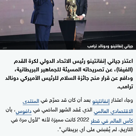
جياني إنفانتينو ودونالد ترامب
اعتذر جياني إنفانتينو رئيس الاتحاد الدولي لكرة القدم
(الفيفا)، عن تصريحاته المسيئة للجماهير البريطانية،
ودافع عن قرار منح جائزة السلام للرئيس الأميركي دونالد
ترامب.
وجاء اعتذار
بعد أن كان قد صرّح في
إنفانتينو
المنتدى
الذي عُقد الشهر الماضي في
، بأن
الاقتصادي العالمي
دافوس
2022 كانت مميزة لأنه "لأول مرة في
كأس العالم في قطر
التاريخ، لم يُقبض على أي بريطاني".