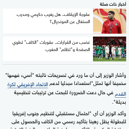
أخبار ذات صلة
عقوبة الإيقاف.. هل يغيب حكيمي ومدرب
السنغال عن المونديال؟
غضب من القرارات.. عقوبات "الكاف" تطوي
الصفحة و"تظلم" المغرب
وأشار الوزير إلى أن ما ورد في تصريحات نائبته "أسيء فهمها"
مضيفا أنها تمثل"استعدادا مبدئيا لدعم
الاتحاد الإفريقي لكرة
في حال دعت الضرورة للبحث عن ترتيبات تنظيمية
القدم
بديلة".
وأكد الوزير أن أي "احتمال مستقبلي لتنظيم جنوب إفريقيا
للبطولة يظل رهينا بتأكيد رسمي من الكاف والحصول على
موافقة الحكومة والتأكد من جاهزية الملاعب والبنية التحتية،