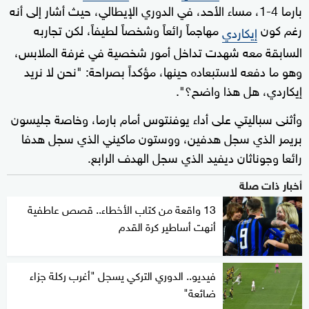
بارما 4-1، مساء الأحد، في الدوري الإيطالي، حيث أشار إلى أنه
رغم كون
مهاجماً رائعاً وشخصاً لطيفاً، لكن تجاربه
إيكاردي
السابقة معه شهدت تداخل أمور شخصية في غرفة الملابس،
وهو ما دفعه لاستبعاده حينها، مؤكداً بصراحة: "نحن لا نريد
إيكاردي، هل هذا واضح؟".
وأثنى سباليتي على أداء يوفنتوس أمام بارما، وخاصة جليسون
بريمر الذي سجل هدفين، ووستون ماكيني الذي سجل هدفا
رائعا وجوناثان ديفيد الذي سجل الهدف الرابع.
أخبار ذات صلة
13 واقعة من كتاب الأخطاء.. قصص عاطفية
أنهت أساطير كرة القدم
فيديو.. الدوري التركي يسجل "أغرب ركلة جزاء
ضائعة"