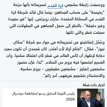
ووصفت رابطة مشجعي
تصريحاته بأنها مزحة
كرة القدم
"رخيصة" على حساب الجماهير، بينما قال قائد شرطة كرة
القدم في المملكة المتحدة، مارك روبرتس، إنها "غير مفيدة
وغير دقيقة"، بالنظر إلى سجل الجماهير في البطولات التي
سبقت قطر والتي تلتها.
وسُئل إنفانتينو عن تصريحاته في حوار مع شبكة "سكاي
نيوز"، فقال: "أحتاج أولا لأن أعتذر، كان قصدي أن تكون مجرد
دعابة لإظهار أن كأس العالم في قطر كان احتفالا سلميا، وأن
الجميع اجتمعوا فيه بروح من السلام. "لذا، فإن حضور
مشجعين إنجليز - مشجعين حقيقيين – بروح سلمية،
والاستمتاع بتشجيع فريقهم، أمر رائع".
أخبار ذات صلة
رئيس الفيفا السابق يدعو لمقاطعة مونديال
2026