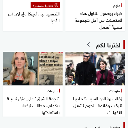
علوم
تغطية مستمرة
خبراء يوصون بتناول هذه
التصعيد بين أميركا وإيران.. آخر
المكملات من أجل شيخوخة
الأخبار
صحية أفضل
اخترنا لكم
منوعات
منوعات
زفاف رونالدو السبت؟ ماديرا
"نجمة الشرق" على عنق نسيبة
تترقب وقائمة النجوم تشعل
بيكهام.. مطالب تركية
التكهنات
باستعادتها