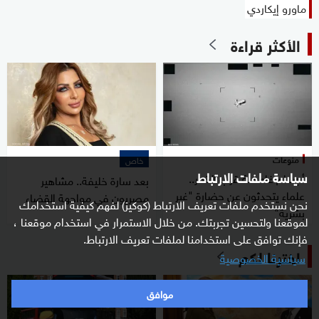
ماورو إيكاردي
الأكثر قراءة
منوعات
خاص
سياسة ملفات الارتباط
أجسام غامضة قرب القمر..
بعد سارة خليفة.. مشاهير
علماء يتحدثون عن حضارة "غير
مصريون في مواجهة القضاء
نحن نستخدم ملفات تعريف الارتباط (كوكيز) لفهم كيفية استخدامك
بشرية"
لموقعنا ولتحسين تجربتك. من خلال الاستمرار في استخدام موقعنا ،
فإنك توافق على استخدامنا لملفات تعريف الارتباط.
اخترنا لكم
سياسية الخصوصية
موافق