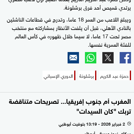
يرتدي قميص أحد فرق برشلونة.
ويبلغ اللاعب من العمر 18 عاما، وتدرج في قطاعات الناشئين
بالنادي الأهلي، قبل أن يلفت الأنظار بمشاركته مع منتخب
مصر تحت 17 عاما، لا سيما خلال ظهوره في كأس العالم
للفئة العمرية نفسها.
حمزة عبد الكريم
برشلونة
الدوري الإسباني
المغرب أم جنوب إفريقيا... تصريحات متناقضة
تربك "كان السيدات"
2 فبراير 2026 - 13:19 بتوقيت أبوظبي
l
سكاي نيوز عربية - أبوظبي