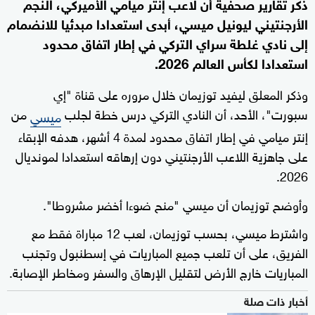
ذكر تقارير صحفية أن لاعب إنتر ميامي الأميركي، النجم
الأرجنتيني ليونيل ميسي، أبدى استعدادا مبدئيا للانضمام
إلى نادي غلطة سراي التركي في إطار اتفاق محدود
استعدادا لكأس العالم 2026.
وذكر المعلق ليفيد توزيمان خلال مروره على قناة "إي
سبورت"، الأحد، أن النادي التركي درس خطة لجلب
من
ميسي
إنتر ميامي في إطار اتفاق محدود لمدة 4 أشهر، هدفه الإبقاء
على جاهزية اللاعب الأرجنتيني دون إرهاقه استعدادا لمونديال
2026.
وأوضح توزيمان أن ميسي "منح ضوءا أخضر مشروطا".
واشترط ميسي، بحسب توزيمان، لعب 12 مباراة فقط مع
الفريق، على أن تلعب جميع المباريات في إسطنبول وتجنب
المباريات خارج الأرض لتقليل الإرهاق والسفر ومخاطر الإصابة.
أخبار ذات صلة