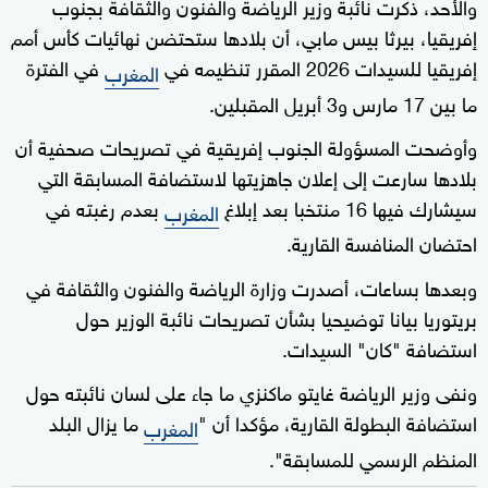
والأحد، ذكرت نائبة وزير الرياضة والفنون والثقافة بجنوب
إفريقيا، بيرثا بيس مابي، أن بلادها ستحتضن نهائيات كأس أمم
إفريقيا للسيدات 2026 المقرر تنظيمه في
في الفترة
المغرب
ما بين 17 مارس و3 أبريل المقبلين.
وأوضحت المسؤولة الجنوب إفريقية في تصريحات صحفية أن
بلادها سارعت إلى إعلان جاهزيتها لاستضافة المسابقة التي
سيشارك فيها 16 منتخبا بعد إبلاغ
بعدم رغبته في
المغرب
احتضان المنافسة القارية.
وبعدها بساعات، أصدرت وزارة الرياضة والفنون والثقافة في
بريتوريا بيانا توضيحيا بشأن تصريحات نائبة الوزير حول
استضافة "كان" السيدات.
ونفى وزير الرياضة غايتو ماكنزي ما جاء على لسان نائبته حول
استضافة البطولة القارية، مؤكدا أن "
ما يزال البلد
المغرب
المنظم الرسمي للمسابقة".