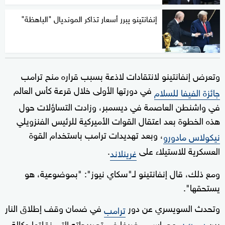
إنفانتينو يبرر أسعار تذاكر المونديال "الباهظة"
وتعرض إنفانتينو لانتقادات لاذعة بسبب قراره منح ترامب
في دورتها الأولى خلال قرعة كأس العالم
جائزة الفيفا للسلام
في واشنطن العاصمة في ديسمبر، وزادت التساؤلات حول
هذه الخطوة بعد اعتقال القوات الأميركية للرئيس الفنزويلي
، وبعد تهديدات ترامب باستخدام القوة
نيكولاس مادورو
العسكرية للاستيلاء على
.
غرينلاند
ومع ذلك، قال إنفانتينو لـ"سكاي نيوز": "بموضوعية، هو
يستحقها".
وتحدث السويسري عن دور
في ضمان وقف إطلاق النار
ترامب
بين
وحماس، مضيفا في تصريحاته التي نقلتها وكالة