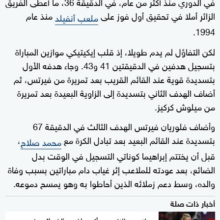
في الدوري منذ أكثر من عام، في الدقيقة 36، ما أعطى الفريق
الزائر أملا في تحقيق أول فوز على
منذ عام
ملعب أنفيلد
1994.
لكن التفاؤل لم يدم طويلا، إذ قلب إيكيتيكي موازين المباراة
بتسجيل هدفين في الدقيقتين 41 و43. وجاء هدفه الأول
بتسديدة قوية عند القائم القريب بعد تمريرة من فيرتس، ثم
أضاف الهدف الثاني بتسديدة إلى الزاوية البعيدة بعد تمريرة
من ميلوش كركيز.
وأضاف فلوريان فيرتس الهدف الثالث في الدقيقة 67
بتسديدة عند القائم البعيد بعد تبادل الكرة مع
،
محمد صلاح
قبل أن يختتم إبراهيما كوناتي التسجيل في الوقت بدل
الضائع، بعد عودته للملاعب إثر غياب دام مباراتين بسبب وفاة
والده، وسط دعم زملائه الذين أحاطوا به وهو يمسح دموعه.
أخبار ذات صلة
صلاح وهالاند بين أكبر دافعي الضرائب في