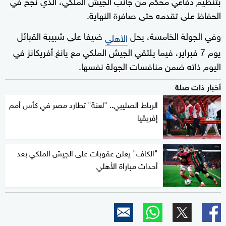
بتنظيم دفاعي محكم من جانب الجيش الملكي، الذي نجح في
الحفاظ على تقدمه حتى صافرة النهاية.
وفي الجولة الخامسة، يحل
ضيفا على شبيبة القبائل
الأهلي
يوم 7 فبراير، فيما يلتقي الجيش الملكي مع يانغ أفريكانز في
اليوم ذاته ضمن منافسات الجولة نفسها.
أخبار ذات صلة
الرباط الصليبي.. "لعنة" تطارد مصر في كأس أمم
إفريقيا
"الكاف" يعلن عقوبات على الجيش الملكي بعد
أحداث مباراة الأهلي