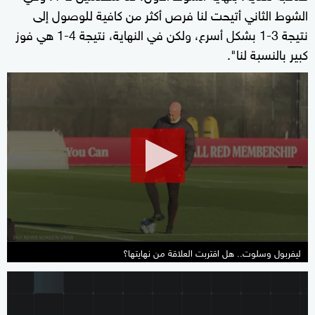
الشوط الثاني أتيحت لنا فرص أكثر من كافية للوصول إلى
نتيجة 3-1 بشكل أسرع، ولكن في النهاية، نتيجة 4-1 هي فوز
كبير بالنسبة لنا".
0
seconds
of
9
minutes,
32
seconds
ليفربول وسلوت.. هل اقتربت العلاقة من نهايتها؟