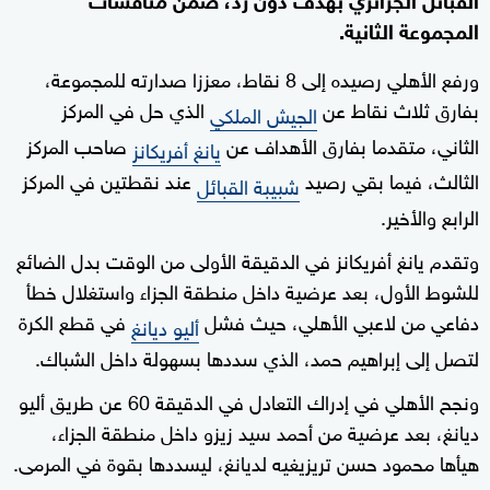
المجموعة الثانية.
ورفع الأهلي رصيده إلى 8 نقاط، معززا صدارته للمجموعة،
بفارق ثلاث نقاط عن
الذي حل في المركز
الجيش الملكي
الثاني، متقدما بفارق الأهداف عن
صاحب المركز
يانغ أفريكانز
الثالث، فيما بقي رصيد
عند نقطتين في المركز
شبيبة القبائل
الرابع والأخير.
وتقدم يانغ أفريكانز في الدقيقة الأولى من الوقت بدل الضائع
للشوط الأول، بعد عرضية داخل منطقة الجزاء واستغلال خطأ
دفاعي من لاعبي الأهلي، حيث فشل
في قطع الكرة
أليو ديانغ
لتصل إلى إبراهيم حمد، الذي سددها بسهولة داخل الشباك.
ونجح الأهلي في إدراك التعادل في الدقيقة 60 عن طريق أليو
ديانغ، بعد عرضية من أحمد سيد زيزو داخل منطقة الجزاء،
هيأها محمود حسن تريزيغيه لديانغ، ليسددها بقوة في المرمى.