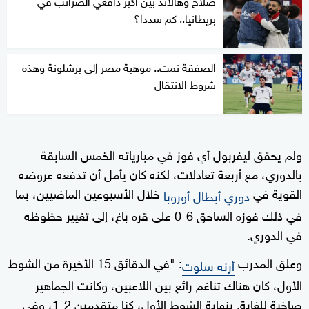
بريطانيا.. كم سددا؟
الصفقة تمت.. موهبة مصر إلى برشلونة وهذه
شروط الانتقال
ولم يحقق ليفربول أي فوز في مبارياته الخمس السابقة
بالدوري، مع أربعة تعادلات، لكنه كان يأمل أن تدفعه عروضه
القوية في
خلال الأسبوعين الماضيين، بما
دوري أبطال أوروبا
في ذلك فوزه الساحق 6-0 على قره باغ، إلى تغيير حظوظه
في الدوري.
وعلق المدرب
: "في الدقائق 15 الأخيرة من الشوط
أرنه سلوت
الأول، كان هناك تناغم رائع بين اللاعبين، وكانت الجماهير
صاخبة للغاية. بنهاية الشوط الأول، كنا متقدمين 2-1، وفي