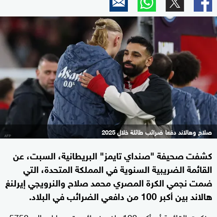
صلاح وهالاند دفعا ضرائب طائلة خلال 2025
كشفت صحيفة "صنداي تايمز" البريطانية، السبت، عن
القائمة الضريبية السنوية في المملكة المتحدة، التي
ضمت نجمي الكرة المصري محمد صلاح والنرويجي إيرلنغ
هالاند بين أكبر 100 من دافعي الضرائب في البلاد.
وذكرت القائمة أن أكبر 100 دافع ضرائب قدموا إجمالي 5758