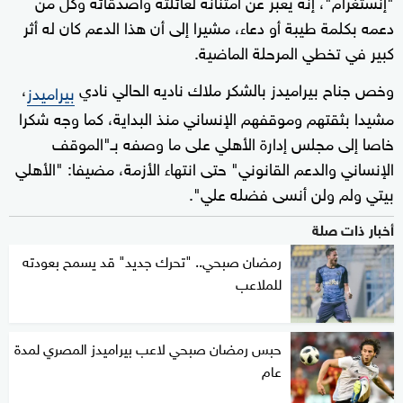
"إنستغرام"، إنه يعبر عن امتنانه لعائلته وأصدقائه وكل من
دعمه بكلمة طيبة أو دعاء، مشيرا إلى أن هذا الدعم كان له أثر
كبير في تخطي المرحلة الماضية.
وخص جناح بيراميدز بالشكر ملاك ناديه الحالي نادي
،
بيراميدز
مشيدا بثقتهم وموقفهم الإنساني منذ البداية، كما وجه شكرا
خاصا إلى مجلس إدارة الأهلي على ما وصفه بـ"الموقف
الإنساني والدعم القانوني" حتى انتهاء الأزمة، مضيفا: "الأهلي
بيتي ولم ولن أنسى فضله علي".
أخبار ذات صلة
رمضان صبحي.. "تحرك جديد" قد يسمح بعودته
للملاعب
حبس رمضان صبحي لاعب بيراميدز المصري لمدة
عام