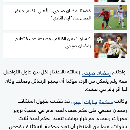
قضيتا رمضان صبحي.. الأهلي ينضم لفريق
الدفاع عن "ابن النادي"
4 سنوات من الظلام.. فضيحة جديدة تطيح
رمضان صبحي
واختتم
رسالته بالاعتذار لكل من حاول التواصل
رمضان صبحي
معه ولم يتمكن من الرد، مؤكدا أن جميع الرسائل وصلت وكان
لها أثر بالغ في نفسه.
وكانت
قد قضت بقبول استئناف
محكمة جنايات الجيزة
رمضان صبحي على حكم حبسه لمدة عام في قضية تزوير
محررات رسمية، مع قرار بوقف تنفيذ الحكم لمدة ثلاث
سنوات، فيما من المنتظر أن تعيد محكمة الاستئناف فحص