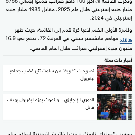
مليار جنيه إسترليني خلال عام 2025، مقابل 4985 مليار جنيه
إسترليني في 2024.
وللمرة الأولى انضم لاعبا كرة قدم إلى القائمة، حيث ظهر
مهاجم مانشستر سيتي في المرتبة 72، بدفع نحو 16.9
هالاند
مليون جنيه إسترليني ضرائب خلال العام الماضي.
أخبار ذات صلة
تصريحات "غريبة" من سلوت تثير غضب جماهير
ليفربول
الدوري الإنجليزي.. بورنموث يهزم ليفربول بهدف
قاتل
وحسب "صنداي تايمز"، بلغت الفاتورة الضريبية لصلاح جناح