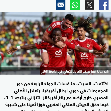
أليو ديانغ أحرز هدف التعادل للأهلي في الشوط الثاني
اختُتمت، السبت، منافسات الجولة الرابعة من دور
المجموعات في دوري أبطال أفريقيا، بتعادل الأهلي
المصري خارج أرضه مع يانغ أفريكانز التنزاني بنتيجة 1-1،
فيما حقق الجيش الملكي المغربي فوزا ثمينا على شبيبة
القبائل الجزائري بهدف دون رد، ضمن منافسات