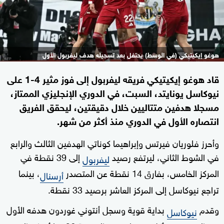
هوغو إيكيتيكي (في الوسط) يحتفل بعد تسجيله هدف ليفربول الأول
قاد هوغو إيكيتيكي فريقه ليفربول إلى فوز مثير 4-1 على
نيوكاسل يونايتد، السبت، في الدوري الإنجليزي الممتاز،
مسجلا هدفين متتاليين خلال دقيقتين، ليحقق الفريق
انتصاره الأول في الدوري منذ أكثر من شهر.
وأحرز فلوريان فيرتس وإبراهيما كوناتي الهدفين الثالث والرابع
في الشوط الثاني، ليرتفع رصيد
إلى 39 نقطة في
ليفربول
المركز الخامس، بفارق 14 نقطة عن المتصدر
، بينما
أرسنال
تراجع نيوكاسل إلى المركز العاشر برصيد 33 نقطة.
وقدم
بداية قوية وسجل أنتوني غوردون هدفه الأول
نيوكاسل