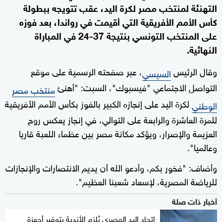
التهنئة لمنتخب مصر لكرة اليد، عقب تتويجه ببطولة
كأس الأمم الأفريقية التي أقيمت في رواندا، بعد فوزه
على المنتخب التونسي بنتيجة 37-24 في المباراة
النهائية.
وقال الرئيس
، عبر صفحته الرسمية على موقع
السيسي
التواصل الاجتماعي "فيسبوك"، السبت: "أهنئ
منتخب مصر
لكرة اليد على إنجازه الكبير بالفوز بكأس الأمم الأفريقية
الوطني
للمرة العاشرة والرابعة على التوالي، في إنجاز يعكس روح
العزيمة والإصرار، ويؤكد مكانة مصر بين عظماء اللعبة قاريا
وعالميا".
وأضاف: "فخور بكم، وأدعو الله أن يديم الانتصارات والإنجازات
للرياضة المصرية، لإسعاد شعبنا العظيم".
أخبار ذات صلة
اتحاد اليد المصري يُلزم الأندية بتوفير أجهزة