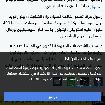
14.5 مليون جنيه إسترليني.
ليفربول
ولأول مرة، تصدر القائمة المليارديران الشقيقان بيتر وفريد
دون، مؤسسا شركة "بيتفريد" عملاقة المراهنات، إذ دفعا 400
مليون جنيه إسترليني، ليتجاوزا بذلك كبار الموسيقيين ورجال
الأعمال والنجوم الرياضيين.
وشملت الشخصيات المعروفة الأخرى في القائمة جيه كيه
رولينغ مؤلفة سلسلة "هاري بوتر" في المرتبة 36، بفاتورة
ضريبية قدرها 47.5 مليون جنيه إسترليني، والموسيقي إد
سياسة ملفات الارتباط
شيران في المرتبة 64، بدفع ضرائب قدرها 19.9 مليون جنيه
نحن نستخدم ملفات تعريف الارتباط (كوكيز) لفهم كيفية استخدامك
إسترليني.
لموقعنا ولتحسين تجربتك. من خلال الاستمرار في استخدام موقعنا ،
فإنك توافق على استخدامنا لملفات تعريف الارتباط.
سياسية الخصوصية
محمد صلاح
إيرلنغ هالاند
ضرائب
بريطانيا
موافق
عاجل
لى تحديد ممر ملاحي آمن في مضيق هرمز
الخارجية الإيرانية: 