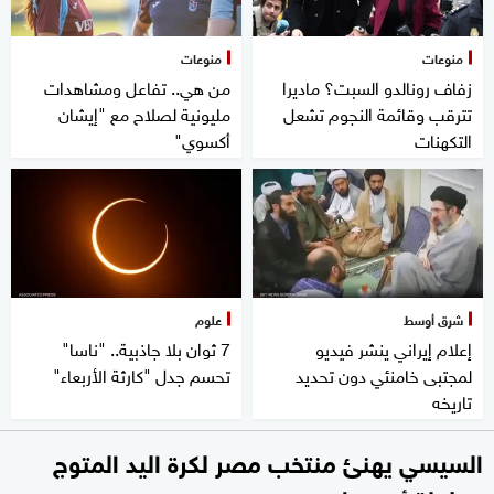
منوعات
منوعات
زفاف رونالدو السبت؟ ماديرا
من هي.. تفاعل ومشاهدات
تترقب وقائمة النجوم تشعل
مليونية لصلاح مع "إيشان
التكهنات
أكسوي"
شرق أوسط
علوم
إعلام إيراني ينشر فيديو
7 ثوان بلا جاذبية.. "ناسا"
لمجتبى خامنئي دون تحديد
تحسم جدل "كارثة الأربعاء"
تاريخه
السيسي يهنئ منتخب مصر لكرة اليد المتوج