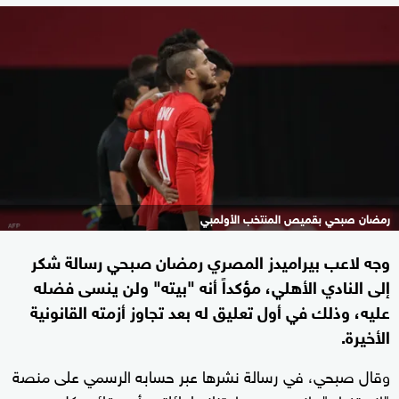
رمضان صبحي بقميص المنتخب الأولمبي
وجه لاعب بيراميدز المصري رمضان صبحي رسالة شكر
إلى النادي الأهلي، مؤكداً أنه "بيته" ولن ينسى فضله
عليه، وذلك في أول تعليق له بعد تجاوز أزمته القانونية
الأخيرة.
وقال صبحي، في رسالة نشرها عبر حسابه الرسمي على منصة