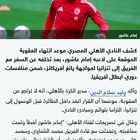
إمام عاشور
كشف النادي الأهلي المصري موعد انتهاء العقوبة
الموقعة على لاعبه إمام عاشور، بعد تخلفه عن السفر مع
الفريق إلى تنزانيا لمواجهة يانغ أفريكانز، ضمن منافسات
دوري أبطال أفريقيا.
وأكد
، مدير الكرة بالأهلي، أنه لا تراجع عن
وليد صلاح الدين
العقوبة، موضحا أن القرار اتخذ داخل الطائرة قبل الوصول إلى
تنزانيا، التزاما بلوائح ومبادئ النادي.
وقال في تصريحات لقناة الأهلي: "إمام عاشور أخطأ وتمت
معاقبته، وتحدثت مع قادة الفريق محمد الشناوي ومحمد
هاني ومحمود تريزيغيه، وأكدت لهم أن القرار نهائي ولن يتم