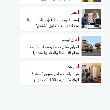
عالم
إسبانيا تهدد إيطاليا بإجراءات عقابية
مضادة بسبب تعليق "شنغن"
شرق أوسط
العراق يعلن ضبط ومصادرة آلاف
قطع الأسلحة والعتاد والمتفجرات
منوعات
قرار ترامب يطيح بسوق "سياحة
الولادة".. حزم بـ100 ألف دولار