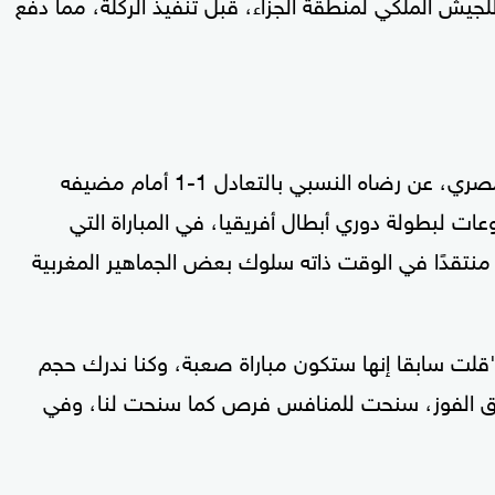
كلة الجزاء، دخل أكثر من 3 لاعبين للجيش الملكي لمنطقة الجزاء، قبل تنفيذ الركلة، مما دفع
وأعرب الدنماركي ييس توروب، مدرب الأهلي المصري، عن رضاه النسبي بالتعادل 1-1 أمام مضيفه
عات لبطولة دوري أبطال أفريقيا، في المباراة التي
تقدًا في الوقت ذاته سلوك بعض الجماهير المغربية
قلت سابقا إنها ستكون مباراة صعبة، وكنا ندرك حجم
قيق الفوز، سنحت للمنافس فرص كما سنحت لنا، وفي