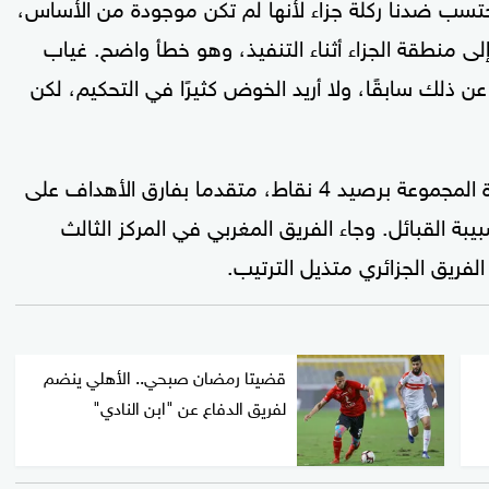
ُحتسب ضدنا ركلة جزاء لأنها لم تكن موجودة من الأساس،
لى منطقة الجزاء أثناء التنفيذ، وهو خطأ واضح. غياب
ن ذلك سابقًا، ولا أريد الخوض كثيرًا في التحكيم، لكن
وبهذه النتيجة، حافظ الفريق المصري على صدارة المجموعة برصيد 4 نقاط، متقدما بفارق الأهداف على
يبة القبائل. وجاء الفريق المغربي في المركز الثالث
فريق الجزائري متذيل الترتيب.
قضيتا رمضان صبحي.. الأهلي ينضم
لفريق الدفاع عن "ابن النادي"