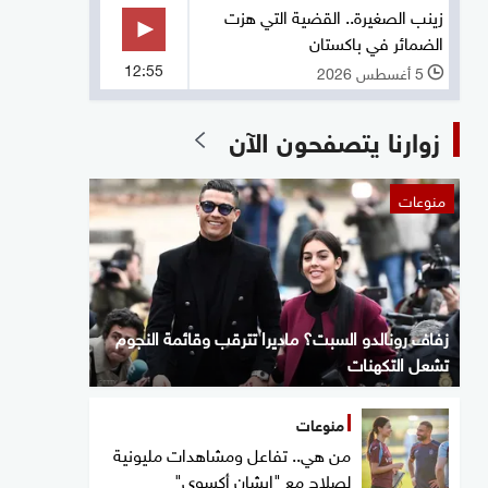
زينب الصغيرة.. القضية التي هزت
الضمائر في باكستان
12:55
5 أغسطس 2026
l
زوارنا يتصفحون الآن
منوعات
زفاف رونالدو السبت؟ ماديرا تترقب وقائمة النجوم
تشعل التكهنات
منوعات
من هي.. تفاعل ومشاهدات مليونية
لصلاح مع "إيشان أكسوي"