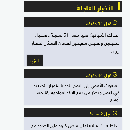
الأخبار العاجلة
قبل 14 دقيقة
l
القوات الأميركية: تغيير مسار 51 سفينة وتعطيل
سفينتين وتفتيش سفينتين لضمان الامتثال لحصار
إيران
المزيد
قبل 44 دقيقة
l
المبعوث الأممي إلى اليمن يندد باستمرار التصعيد
في اليمن ويحذر من دفع البلاد لمواجهة إقليمية
أوسع
قبل 2 ساعة
l
الداخلية الإسبانية تعلن فرض قيود على الحدود مع