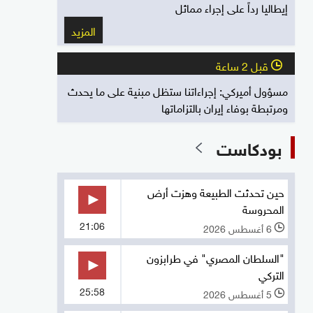
إيطاليا رداً على إجراء مماثل
المزيد
قبل 2 ساعة
l
مسؤول أميركي: إجراءاتنا ستظل مبنية على ما يحدث
ومرتبطة بوفاء إيران بالتزاماتها
بودكاست
حين تحدثت الطبيعة وهزت أرض
المحروسة
21:06
6 أغسطس 2026
l
"السلطان المصري" في طرابزون
التركي
25:58
5 أغسطس 2026
l