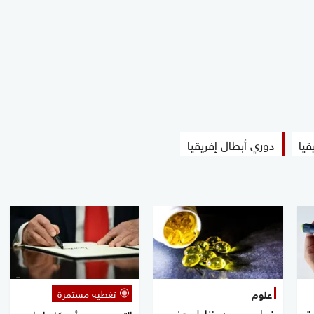
قيا
دوري أبطال إفريقيا
تغطية مستمرة
علوم
ة
خبراء يوصون بتناول هذه
التصعيد بين أميركا وإيران..