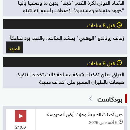
الاتحاد الدولي لكرة القدم "فيفا" يدين ما وصفها بأنها
"جهود منسقة ومستمرة" لإضعاف رئيسه إنفانتينو
قبل 8 ساعات
l
زفاف رونالدو "الوهمي" يحشد المئات.. والنجم يرد ضاحكاً
المزيد
قبل 9 ساعات
l
العراق يعلن تفكيك شبكة مسلحة كانت تخطط لتنفيذ
هجمات بالطيران المسير على أهداف معينة
بودكاست
حين تحدثت الطبيعة وهزت أرض المحروسة
6 أغسطس 2026
l
21:06