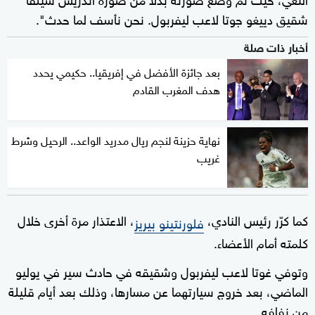
شقيق دييغو جوتا لاعب ليفربول. نحن نأسف لما حدث".
أخبار ذات صلة
بعد جائزة الأفضل في إفريقيا.. حكيمي يحدد
هدف المغرب القادم
نهاية حزينة لنجم ريال مدريد الواعد.. الرحيل وشرط
غريب
كما كرّر رئيس النادي،
، الاعتذار مرة أخرى خلال
فلورنتينو بيريز
كلمته أمام الأعضاء.
وتوفي غوتا لاعب ليفربول وشقيقه في حادث سير في يوليو
الماضي، بعد خروج سيارتهما عن مسارها، وذلك بعد أيام قليلة
من زفافه.