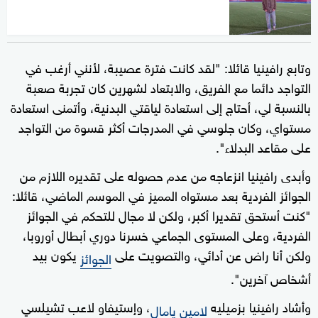
وتابع رافينيا قائلا: "لقد كانت فترة عصيبة، لأنني أرغب في
التواجد دائما مع الفريق، والابتعاد لشهرين كان تجربة صعبة
بالنسبة لي، أحتاج إلى استعادة لياقتي البدنية، وأتمنى استعادة
مستواي، وكان جلوسي في المدرجات أكثر قسوة من التواجد
على مقاعد البدلاء".
وأبدى رافينيا انزعاجه من عدم حصوله على تقديره اللازم من
الجوائز الفردية بعد مستواه المميز في الموسم الماضي، قائلا:
"كنت أستحق تقديرا أكبر، ولكن لا مجال للتحكم في الجوائز
الفردية، وعلى المستوى الجماعي خسرنا دوري أبطال أوروبا،
ولكن أنا راض عن أدائي، والتصويت على
يكون بيد
الجوائز
أشخاص آخرين".
وأشاد رافينيا بزميليه
، وإستيفاو لاعب تشيلسي
لامين يامال