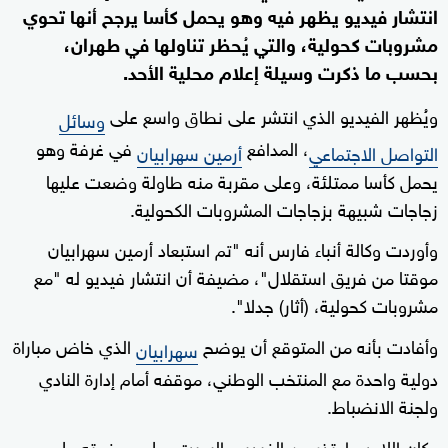
انتشار فيديو يظهر فيه وهو يحمل كأسا يرجح أنها تحوي
مشروبات كحولية، والتي يُحظر تناولها في طهران،
بحسب ما ذكرت وسيلة إعلام محلية الأحد.
ويُظهر الفيديو الذي انتشر على نطاق واسع على
وسائل
، المدافع
في غرفة وهو
التواصل الاجتماعي
أرمين سهرابيان
يحمل كأسا ممتلئة، وعلى مقربة منه طاولة وضعت عليها
زجاجات شبيهة بزجاجات المشروبات الكحولية.
وأوردت وكالة أنباء فارس أنه "تم استبعاد أرمين سهرابيان
موقتا من فريق استقلال"، مضيفة أن انتشار فيديو له "مع
مشروبات كحولية، (أثار) جدلا".
وأفادت بأنه من المتوقع أن يوضح
الذي خاض مباراة
سهرابيان
دولية واحدة مع المنتخب الوطني، موقفه أمام إدارة النادي
ولجنة الانضباط.
وكان اللاعب اعتذر عن الفيديو، السبت، على صفحته على