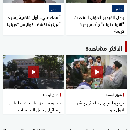
خاص
خاص
بطل الفيديو المؤثر: استعدت
أسماء علي.. أول قاضية يمنية
"التوك توك" وأحلم بحياة
أميركية تكشف كواليس تعيينها
كريمة
الأكثر مشاهدة
شرق أوسط
شرق أوسط
فيديو لمجتبى خامنئي ينشر
مفاوضات روما.. خلاف لبناني
لأول مرة
إسرائيلي حول الانسحاب