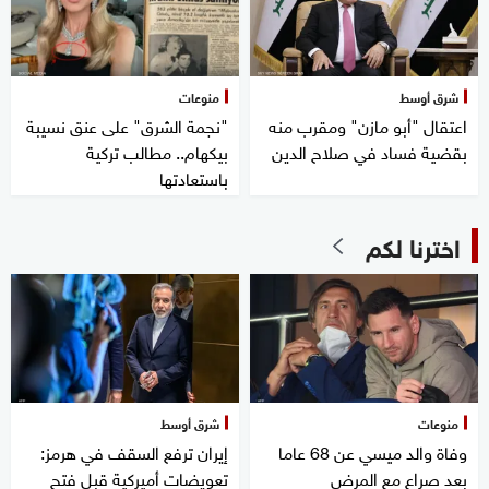
شرق أوسط
منوعات
اعتقال "أبو مازن" ومقرب منه
"نجمة الشرق" على عنق نسيبة
بقضية فساد في صلاح الدين
بيكهام.. مطالب تركية
باستعادتها
اخترنا لكم
منوعات
شرق أوسط
وفاة والد ميسي عن 68 عاما
إيران ترفع السقف في هرمز:
بعد صراع مع المرض
تعويضات أميركية قبل فتح