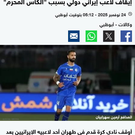
إيقاف لاعب إيراني دولي بسبب "الكأس المحرم"
24 نوفمبر 2025 - 05:12 بتوقيت أبوظبي
l
وكالات - أبوظبي
المدافع أرمين سهرابيان
أوقف نادي كرة قدم في طهران أحد لاعبيه الإيرانيين بعد