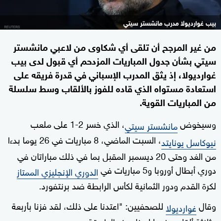
بيب غوارديولا مدرب مانشستر سيتي
من غير المرجح أن تلقى أي شكاوى من لاعبي مانشستر
سيتي بشأن جدول المباريات المزدحم أي قبول لدى بيب
غوارديولا، إذ يثق المدرب الإسباني في قدرة فريقه على
استعادة مستواه الذي قاده للفوز بالألقاب وسط سلسلة
من المباريات القوية.
وسيخوض
، الذي خسر 2-1 على ملعب
مانشستر سيتي
، السبت الماضي، 8 مباريات في 26 يوما بدءا
نيوكاسل يونايتد
من الغد وحتى 20 ديسمبر المقبل بما في ذلك مباراتان في
دوري أبطال أوروبا و5 مباريات في
الدوري الإنجليزي الممتاز
لكرة القدم ودور الثمانية لكأس الرابطة ضد برنتفورد.
وقال
للصحفيين: "اعتدنا على ذلك، لقد فزنا بأربعة
غوارديولا
وثلاثة ألقاب عندما لعبنا بهذه الطريقة.