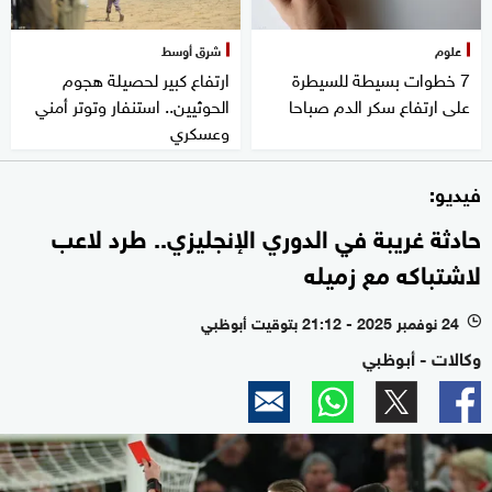
علوم
شرق أوسط
7 خطوات بسيطة للسيطرة
ارتفاع كبير لحصيلة هجوم
على ارتفاع سكر الدم صباحا
الحوثيين.. استنفار وتوتر أمني
وعسكري
فيديو:
حادثة غريبة في الدوري الإنجليزي.. طرد لاعب
لاشتباكه مع زميله
24 نوفمبر 2025 - 21:12 بتوقيت أبوظبي
l
وكالات - أبوظبي