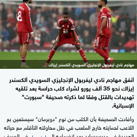
مهاجم نادي ليفربول الإنجليزي السويدي ألكسندر إيزاك
أنفق مهاجم نادي ليفربول الإنجليزي السويدي ألكسندر
إيزاك نحو 35 ألف يورو لشراء كلب حراسة بعد تلقيه
تهديدات بالقتل وفقا لما ذكرته صحيفة "سبورت"
الإسبانية.
وأفادت الصحيفة بأن الكلب من نوع "دوبرمان" سيستعين بع
اللاعب لحمايته خارج الملعب في ظل محاولته التأقلم مع حياته
الجديدة في ميرسيسايد بعد انضمامه إلى
في الصيف
ليفربول