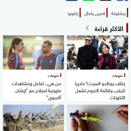
برشلونة
لامين يامال
رافينيا
الأكثر قراءة
منوعات
منوعات
زفاف رونالدو السبت؟ ماديرا
من هي.. تفاعل ومشاهدات
تترقب وقائمة النجوم تشعل
مليونية لصلاح مع "إيشان
التكهنات
أكسوي"