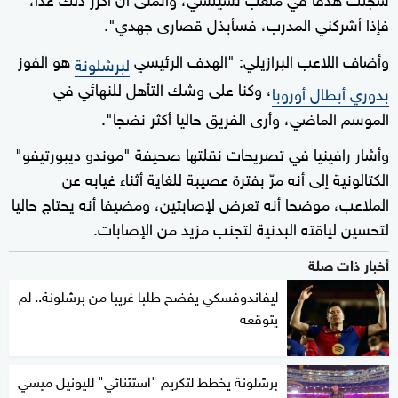
فإذا أشركني المدرب، فسأبذل قصارى جهدي".
وأضاف اللاعب البرازيلي: "الهدف الرئيسي
هو الفوز
لبرشلونة
، وكنا على وشك التأهل للنهائي في
بدوري أبطال أوروبا
الموسم الماضي، وأرى الفريق حاليا أكثر نضجا".
وأشار رافينيا في تصريحات نقلتها صحيفة "موندو ديبورتيفو"
الكتالونية إلى أنه مرّ بفترة عصيبة للغاية أثناء غيابه عن
الملاعب، موضحا أنه تعرض لإصابتين، ومضيفا أنه يحتاج حاليا
لتحسين لياقته البدنية لتجنب مزيد من الإصابات.
أخبار ذات صلة
ليفاندوفسكي يفضح طلبا غريبا من برشلونة.. لم
يتوقعه
برشلونة يخطط لتكريم "استثنائي" لليونيل ميسي