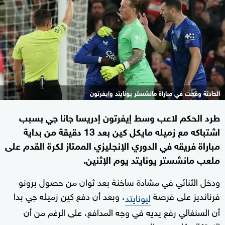
الحادثة وقعت في مباراة مانشستر يونايتد وإيفرتون
طرد الحكم لاعب وسط إيفرتون إدريسا جانا جي بسبب
اشتباكه مع زميله مايكل كين بعد 13 دقيقة من بداية
مباراة فريقه في الدوري الإنجليزي الممتاز لكرة القدم على
ملعب مانشستر يونايتد يوم الإثنين.
ودخل الثنائي في مشادة ساخنة بعد ثوان من حصول برونو
فرنانديز على فرصة
، وبعد أن دفع كين زميله جي بدا
ليونايتد
أن السنغالي رفع يديه في وجه المدافع، على الرغم من أن