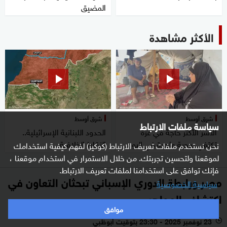
المضيق
الأكثر مشاهدة
شرق أوسط
شرق أوسط
سياسة ملفات الارتباط
الأسر الأكثر حاجة في غزة
الحدود اللبنانية الإسرائيلية..
تكتفي بوجبة واحدة في اليوم
النقاط الخلافية
نحن نستخدم ملفات تعريف الارتباط (كوكيز) لفهم كيفية استخدامك
لموقعنا ولتحسين تجربتك. من خلال الاستمرار في استخدام موقعنا ،
فإنك توافق على استخدامنا لملفات تعريف الارتباط.
مصر ورابطة الدوري الإسباني تبحثان التعاون في
سياسية الخصوصية
اكتشاف المواهب
موافق
23 نوفمبر 2025 - 23:30 بتوقيت أبوظبي
l