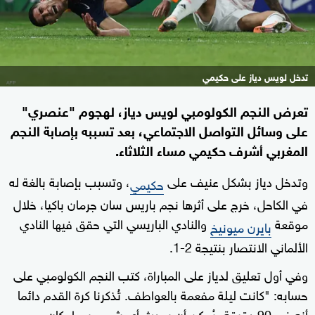
تدخل لويس دياز على حكيمي
تعرض النجم الكولومبي لويس دياز، لهجوم "عنصري"
على وسائل التواصل الاجتماعي، بعد تسببه بإصابة النجم
المغربي أشرف حكيمي مساء الثلاثاء.
وتدخل دياز بشكل عنيف على
، وتسبب بإصابة بالغة له
حكيمي
في الكاحل، خرج على أثرها نجم باريس سان جرمان باكيا، خلال
موقعة
والنادي الباريسي التي حقق فيها النادي
بايرن ميونيخ
الألماني الانتصار بنتيجة 2-1.
وفي أول تعليق لدياز على المباراة، كتب النجم الكولومبي على
حسابه: "كانت ليلة مفعمة بالعواطف. تُذكرنا كرة القدم دائما
أنه في 90 دقيقة، يُمكن أن يحدث أي شيء، سواء كان