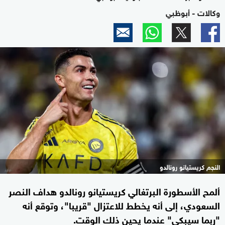
وكالات - أبوظبي
النجم كريستيانو رونالدو
ألمح الأسطورة البرتغالي كريستيانو رونالدو هداف النصر
السعودي، إلى أنه يخطط للاعتزال "قريبا"، وتوقع أنه
"ربما سيبكي" عندما يحين ذلك الوقت.