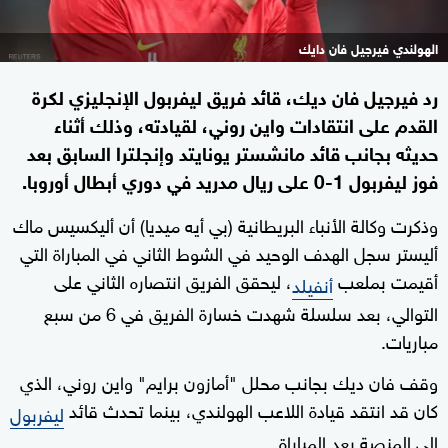
الهولندي فيرجيل فان دايك
رد فيرجيل فان ديك، قائد فريق ليفربول الإنجليزي لكرة
القدم على انتقادات واين روني، لقيادته، وذلك أثناء
حديثه بجانب قائد مانشستر يونايتد وإنجلترا السابق بعد
فوز ليفربول 1-0 على ريال مدريد في دوري أبطال أوروبا.
وذكرت وكالة الأنباء البريطانية (بي أيه ميديا) أن أليكسيس ماك
أليستر سجل الهدف الوحيد في الشوط الثاني في المباراة التي
أقيمت بملعب
، ليحقق الفريق انتصاره الثاني على
أنفيلد
التوالي، بعد سلسلة شهدت خسارة الفريق في 6 من سبع
مباريات.
وقف فان ديك بجانب محلل "أمازون برايم" واين روني، الذي
كان قد انتقد قيادة اللاعب الهولندي، بينما تحدث قائد
ليفربول
إلى المنصة بعد المباراة.