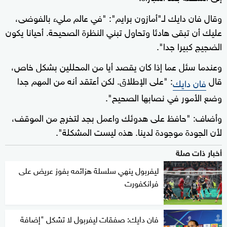
وقال فان دايك لـ"أمازون برايم": "في عالم مليء بالفوضى،
عليك أن تبقى هادئا وتحاول تبني النظرة الصحيحة. أحيانا يكون
الضجيج كبيرا جدا".
وعندما سئل عما إذا كان يقصد أيا من المحللين بشكل خاص،
قال
: "على الإطلاق. لكن أعتقد أنه من المهم جدا
فان دايك
وضع الأمور في نصابها الصحيح".
وأضاف: "حافظ على هدوئك واعمل بجد لتخرج من الموقف،
لأن الجودة موجودة لدينا. هذه ليست المشكلة".
أخبار ذات صلة
ليفربول ينهي سلسلة هزائمه بفوز عريض على
فرانكفورت
فان دايك: صفقات ليفربول لا تشكل "إضافة