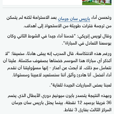
وتحسن أداء
بعد الاستراحة لكنه لم يتمكن
باريس سان جرمان
من ترجمة فترات طويلة من الاستحواذ إلى أهداف.
وقال لويس إنريكي: "قدمنا أداء جيدا في الشوط الثاني وكان
بوسعنا التعادل في المباراة".
ورغم هذه الانتكاسة، قال المدرب إنه يبقى هادئا، مضيفا: "لا
أتذكر أي مباراة هذا الموسم خضناها بصفوف مكتملة. علينا أن
نتعامل مع ذلك. لا أبحث عن أعذار - إنها مسؤوليتنا أن نقدم
أداء أفضل. أنا هادئ وأثق أننا سنستعيد لاعبينا ومستوانا.
لعبنا بعض المباريات الجيدة للغاية".
وبهذه النتيجة يتصدر بايرن ميونيخ دوري الأبطال الذي يضم
36 فريقا برصيد 12 نقطة، بينما يحتل باريس سان جرمان
المركز الثالث بفارق 3 نقاط.