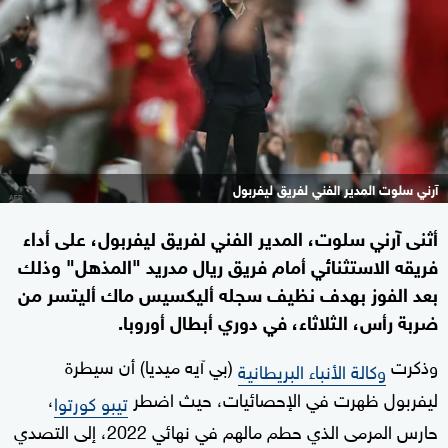
آرني سلوت المدير الفني لفريق ليفربول
أثنى آرني سلوت، المدير الفني لفريق ليفربول، على أداء
فريقه الاستثنائي أمام فريق ريال مدريد "المذهل" وذلك
بعد الفوز بهدف نظيف سجله أليكسيس ماك أليتسر من
ضربة رأس، الثلاثاء، في دوري أبطال أوروبا.
وذكرت
(بي آيه ميديا) أن سيطرة
وكالة الأنباء البريطانية
ليفربول ظهرت في الإحصائيات، حيث اضطر
،
تيبو كورتوا
حارس المرمى الذي حطم مالهم في نهائي 2022، إلى التصدي