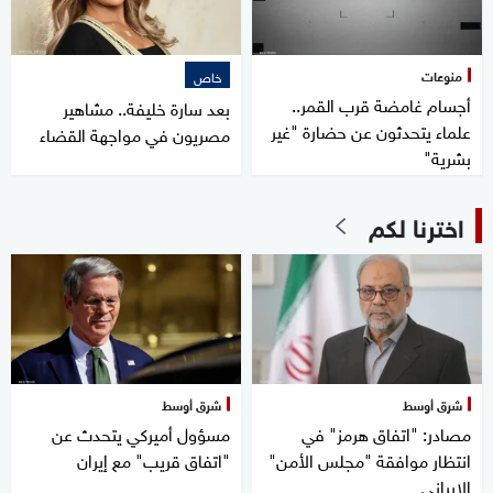
منوعات
خاص
أجسام غامضة قرب القمر..
بعد سارة خليفة.. مشاهير
علماء يتحدثون عن حضارة "غير
مصريون في مواجهة القضاء
بشرية"
اخترنا لكم
شرق أوسط
شرق أوسط
مصادر: "اتفاق هرمز" في
مسؤول أميركي يتحدث عن
انتظار موافقة "مجلس الأمن"
"اتفاق قريب" مع إيران
الإيراني