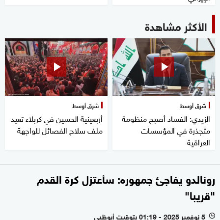
الأكثر مشاهدة
شرق أوسط
شرق أوسط
الزيدي: الفساد أصبح منظومة
أربعينية الحسين في كربلاء تعيد
متجذرة في المؤسسات
ملف سلاح الفصائل للواجهة
العراقية
رونالدو يفاجئ جمهوره: سأعتزل كرة القدم
"قريبا"
5 نوفمبر 2025 - 01:19 بتوقيت أبوظبي
l