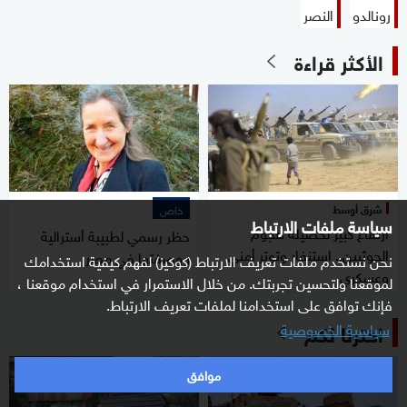
رونالدو
النصر
الأكثر قراءة
شرق أوسط
خاص
سياسة ملفات الارتباط
ارتفاع كبير لحصيلة هجوم
حظر رسمي لطبيبة أسترالية
الحوثيين.. استنفار وتوتر أمني
ووصفتها في مصر
نحن نستخدم ملفات تعريف الارتباط (كوكيز) لفهم كيفية استخدامك
وعسكري
لموقعنا ولتحسين تجربتك. من خلال الاستمرار في استخدام موقعنا ،
فإنك توافق على استخدامنا لملفات تعريف الارتباط.
اخترنا لكم
سياسية الخصوصية
موافق