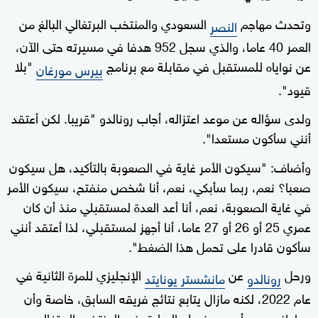
وتحدث مهاجم
السعودي والمنتخب البرتغالي البالغ من
النصر
العمر 40 عاما، والذي سجل 952 هدفا في مسيرته حتى الآن،
عن نواياه للمستقبل في مقابلة مع برنامج
"بلا
بيرس مورغان
قيود".
ولدى سؤاله عن موعد اعتزاله، أجاب رونالدو "قريبا. لكن أعتقد
أنني سأكون مستعدا".
وأضاف: "سيكون الأمر غاية في الصعوبة بالتأكيد، هل سيكون
صعبا؟ نعم، ربما سأبكي، نعم، أنا شخص منفتح، سيكون الأمر
في غاية الصعوبة، نعم، أنا أعد العدة لمستقبلي منذ أن كان
عمري 25 أو 26 أو 27 عاما، أنا أجهز لمستقبلي، لذا أعتقد أنني
سأكون قادرا على تحمل هذا الضغط".
ورحل
عن
الإنجليزي للمرة الثانية في
رونالدو
مانشستر يونايتد
عام 2022، لكنه مازال يتابع نتائج فريقه السابق، خاصة وأن
مواطنه روبن أموريم زميله السابق في المنتخب البرتغالي، هو