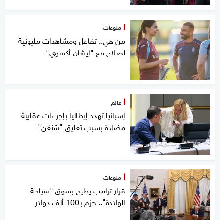
منوعات
من هي.. تفاعل ومشاهدات مليونية
لصلاح مع "إيشان أكسوي"
عالم
إسبانيا تهدد إيطاليا بإجراءات عقابية
مضادة بسبب تعليق "شنغن"
منوعات
قرار ترامب يطيح بسوق "سياحة
الولادة".. حزم بـ100 ألف دولار