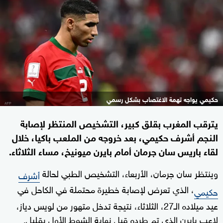
حكيمي يواجه تهمة الاغتصاب بشكل رسمي
يترقب المغرب بقلق كبير، التشخيص المنتظر لإصابة
النجم أشرف حكيمي، بعد خروجه من الملعب باكيا، خلال
لقاء باريس سان جرمان أمام بايرن ميونيخ، مساء الثلاثاء.
وينتظر سان جرمان، الأربعاء، التشخيص الطبي لحالة
أشرف
، الذي تعرض لإصابة خطيرة محتملة في الكاحل في
حكيمي
عيد ميلاده الـ27، الثلاثاء، نتيجة تدخل متهور من لويس دياز،
لاعب بايرن الذي تم طرده قبل نهاية الشوط الأول بقليل.