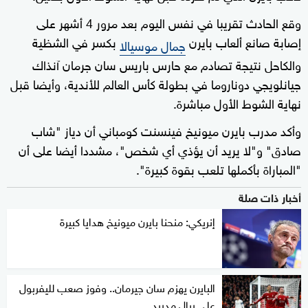
وقع الحادث تقريبا في نفس اليوم بعد مرور 4 أشهر على
إصابة صانع ألعاب بايرن
بكسر في الشظية
جمال موسيالا
والكاحل نتيجة تصادم مع حارس باريس سان جرمان آنذاك
جيانلويجي دوناروما في بطولة كأس العالم للأندية، وأيضا قبل
نهاية الشوط الأول مباشرة.
وأكد مدرب بايرن ميونيخ فينسنت كومباني أن دياز "شاب
صادق" و"لا يريد أن يؤذي أي شخص"، مشددا أيضا على أن
"المباراة بأكملها تلعب بقوة كبيرة".
أخبار ذات صلة
إنريكي: منحنا بايرن ميونيخ هدايا كبيرة
البايرن يهزم سان جيرمان.. وفوز صعب لليفربول
على ريال مدريد