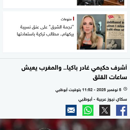
منوعات
"نجمة الشرق" على عنق نسيبة
بيكهام.. مطالب تركية باستعادتها
أشرف حكيمي غادر باكيا.. والمغرب يعيش
ساعات القلق
5 نوفمبر 2025 - 11:52 بتوقيت أبوظبي
l
سكاي نيوز عربية - أبوظبي