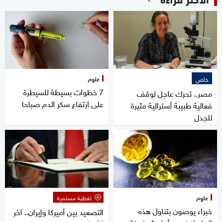
علوم
خاص
7 خطوات بسيطة للسيطرة
مصر.. تحرك عاجل لوقف
على ارتفاع سكر الدم صباحا
فعالية طبيبة أسترالية مثيرة
للجدل
علوم
تغطية مستمرة
خبراء يوصون بتناول هذه
التصعيد بين أميركا وإيران.. آخر
المكملات من أجل شيخوخة