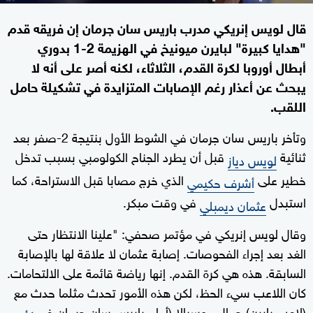
قال لويس إنريكي مدرب باريس سان جرمان إن فريقه قدم
"هدايا كبيرة" لبايرن ميونيخ في الهزيمة 2-1 بدوري
أبطال أوروبا لكرة القدم، الثلاثاء، لكنه أصر على أنه لا
يبحث عن أعذار رغم الإصابات المتزايدة في تشكيلة حامل
اللقب.
وتأخر باريس سان جرمان في الشوط الأول بنتيجة 2-صفر بعد
ثنائية
قبل أن يطرد الجناح الكولومبي بسبب تدخل
لويس دياز
خطير على
الذي خرج مصابا قبل الاستراحة، كما
أشرف حكيمي
استبدل
في وقت مبكر.
عثمان ديمبلي
وقال لويس إنريكي في مؤتمر صحفي: "علينا الانتظار حتى
الغد بعد إجراء الفحوصات. إصابة عثمان لا علاقة لها بالإصابة
السابقة. هذه هي كرة القدم. إنها رياضة قائمة على الالتحامات.
كان اللاعب سيء الحظ، لكن هذه الأمور تحدث مثلما حدث مع
(لاعب بايرن) جمال موسيالا (أمام باريس سان جرمان في