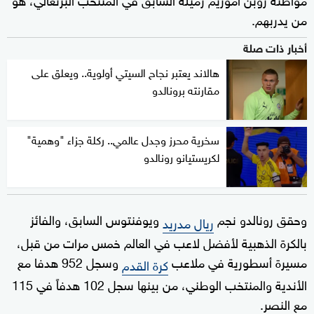
من يدربهم.
أخبار ذات صلة
هالاند يعتبر نجاح السيتي أولوية.. ويعلق على
مقارنته برونالدو
سخرية محرز وجدل عالمي.. ركلة جزاء "وهمية"
لكريستيانو رونالدو
وحقق رونالدو نجم
ويوفنتوس السابق، والفائز
ريال مدريد
بالكرة الذهبية لأفضل لاعب في العالم خمس مرات من قبل،
مسيرة أسطورية في ملاعب
وسجل 952 هدفا مع
كرة القدم
الأندية والمنتخب الوطني، من بينها سجل 102 هدفاً في 115
مع النصر.