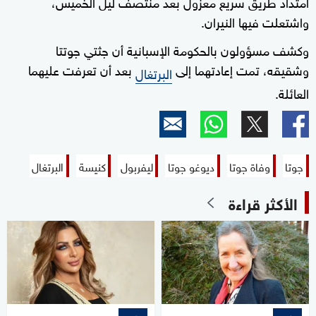
امتداد طريق سريع معزول بعد منتصف ليل الخميس،
واشتعلت فيها النيران.
وكشف مسؤولون بالحكومة الإسبانية أن جثتي جوتتا
وشقيقه، تمت إعادتهما إلى
بعد أن تعرفت عليهما
البرتغال
العائلة.
جوتا
وفاة جوتا
ديوغو جوتا
ليفربول
كنيسة
البرتغال
الأكثر قراءة