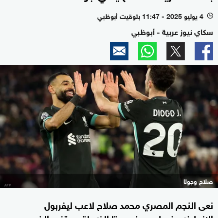
4 يوليو 2025 - 11:47 بتوقيت أبوظبي
l
سكاي نيوز عربية - أبوظبي
صلاح وجوتا
نعى النجم المصري محمد صلاح لاعب ليفربول
الإنجليزي، زميله ديوغو جوتا الذي لقى حتفه، الخميس،