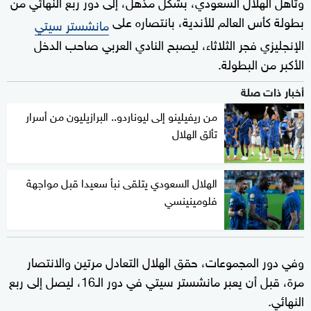
وتأهل الهلال السعودي، بشكل مذهل، إلى دور ربع النهائي من
بطولة كأس العالم للأندية، بانتصاره على
مانشستر سيتي
الإنجليزي فجر الثلاثاء، ليصبح النادي العربي صاحب الدخل
الأكبر من البطولة.
أخبار ذات صلة
من ريفيلينو إلى ليوناردو.. البرازيليون من أسرار
تألق الهلال
الهلال السعودي يتلقى نبأ سعيدا قبل مواجهة
فلومينينسي
وفي دور المجموعات، حقق الهلال التعادل مرتين والانتصار
مرة، قبل أن يعبر مانشستر سيتي في دور الـ16، ليصل إلى ربع
النهائي.