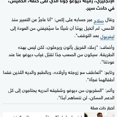
في حادث سير.
وقال
عبر حسابه على إكس: "أنا عاجزٌ عن التعبير منذ
صلاح
الأمس، لم أتخيل يومًا أن شيئًا ما سيُخيفني من العودة إلى
بعد التوقف".
ليفربول
وأضاف: "زملاء الفريق يأتون ويرحلون، لكن ليس بهذه
الطريقة. سيكون من الصعب جدًا تقبّل غياب ديوغو عنا عند
عودتنا".
وتابع: "أتعاطف مع زوجته وأولاده، وبالطبع والديه اللذين فقدا
أطفالهما فجأة".
وأتم: "المقربون من ديوغو وشقيقه أندريه يحتاجون إلى كل
الدعم الممكن، لن ننساهم أبدًا".
أخبار ذات صلة
ليفربول يؤجل "العودة" بسبب جوتا.. والحزن يعم