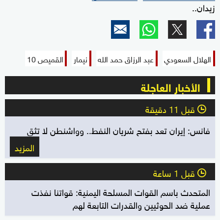
زيدان..
الهلال السعودي
عبد الرزاق حمد الله
نيمار
القميص 10
الأخبار العاجلة
قبل 11 دقيقة
l
فانس: إيران تعد بفتح شريان النفط.. وواشنطن لا تثق
المزيد
قبل 1 ساعة
l
المتحدث باسم القوات المسلحة اليمنية: قواتنا نفذت
عملية ضد الحوثيين والقدرات التابعة لهم