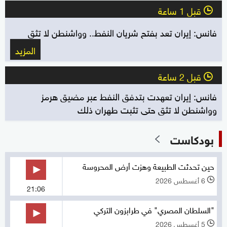
قبل 1 ساعة
l
فانس: إيران تعد بفتح شريان النفط.. وواشنطن لا تثق
المزيد
قبل 2 ساعة
l
فانس: إيران تعهدت بتدفق النفط عبر مضيق هرمز
وواشنطن لا تثق حتى تثبت طهران ذلك
بودكاست
حين تحدثت الطبيعة وهزت أرض المحروسة
6 أغسطس 2026
l
21:06
"السلطان المصري" في طرابزون التركي
5 أغسطس 2026
l