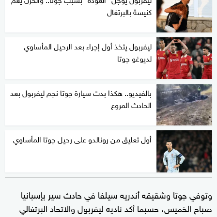
كنيسة بالبرتغال
ليفربول يتخذ أول إجراء بعد الرحيل المأساوي
لديوغو جوتا
بالفيديو.. هكذا بدت سيارة جوتا نجم ليفربول بعد
الحادث المروع
أول تعليق من رونالدو على رحيل جوتا المأساوي
وتوفي جوتا وشقيقه أندريه سيلفا في حادث سير بإسبانيا
صباح الخميس، حسبما أكد ناديه ليفربول والاتحاد البرتغالي