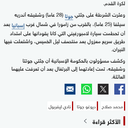
لكرة القدم.
وعثرت الشرطة على جثتي
(28 عاما) وشقيقه أندريه
جوتا
سيلفا (25 عاما)، بالقرب من زامورا في شمال غرب
بعد
إسبانيا
أن تحطمت سيارة لامبورغيني التي كانا يقودانها على امتداد
طريق سريع معزول بعد منتصف ليل الخميس، واشتعلت فيها
النيران.
وكشف مسؤولون بالحكومة الإسبانية أن جثتي جوتتا
وشقيقه، تمت إعادتهما إلى البرتغال بعد أن تعرفت عليهما
العائلة.
محمد صلاح
ديوغو جوتا
نادي ليفربول
الأكثر قراءة