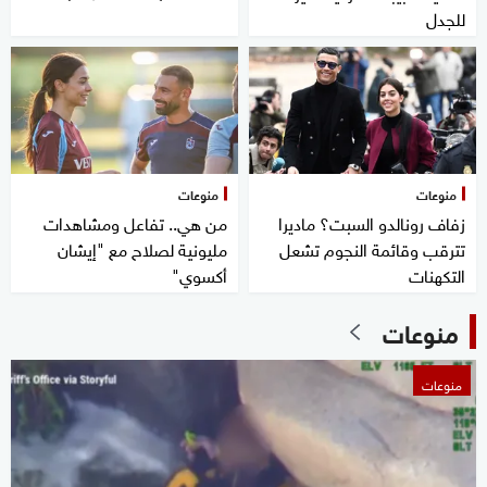
للجدل
منوعات
منوعات
زفاف رونالدو السبت؟ ماديرا
من هي.. تفاعل ومشاهدات
تترقب وقائمة النجوم تشعل
مليونية لصلاح مع "إيشان
التكهنات
أكسوي"
منوعات
منوعات