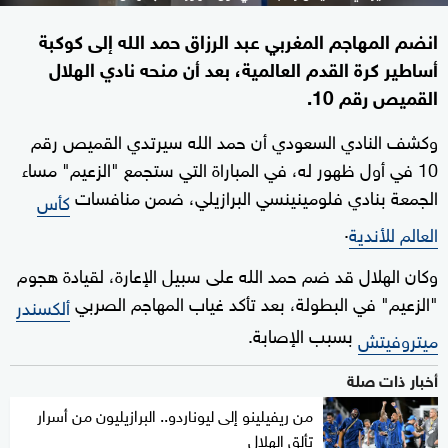
انضم المهاجم المغربي عبد الرزاق حمد الله إلى كوكبة
أساطير كرة القدم العالمية، بعد أن منحه نادي الهلال
القميص رقم 10.
وكشف النادي السعودي أن حمد الله سيرتدي القميص رقم
10 في أول ظهور له، في المباراة التي ستجمع "الزعيم" مساء
الجمعة بنادي فلومينينسي البرازيلي، ضمن منافسات
كأس
.
العالم للأندية
وكان الهلال قد ضم حمد الله على سبيل الإعارة، لقيادة هجوم
"الزعيم" في البطولة، بعد تأكد غياب المهاجم الصربي
ألكسندر
بسبب الإصابة.
ميتروفيتش
أخبار ذات صلة
من ريفيلينو إلى ليوناردو.. البرازيليون من أسرار
تألق الهلال