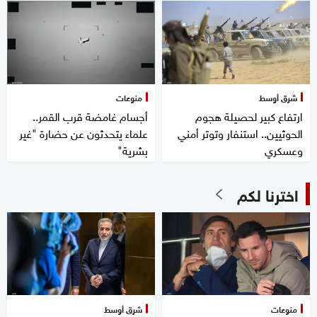
شرق أوسط
منوعات
ارتفاع كبير لحصيلة هجوم
أجسام غامضة قرب القمر..
الحوثيين.. استنفار وتوتر أمني
علماء يتحدثون عن حضارة "غير
وعسكري
بشرية"
اخترنا لكم
منوعات
شرق أوسط