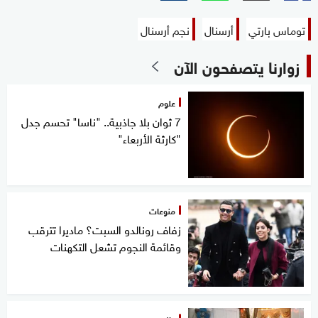
توماس بارتي
أرسنال
نجم أرسنال
زوارنا يتصفحون الآن
علوم
7 ثوان بلا جاذبية.. "ناسا" تحسم جدل
"كارثة الأربعاء"
منوعات
زفاف رونالدو السبت؟ ماديرا تترقب
وقائمة النجوم تشعل التكهنات