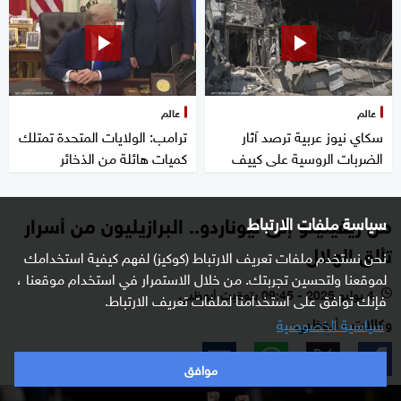
عالم
عالم
سكاي نيوز عربية ترصد آثار
ترامب: الولايات المتحدة تمتلك
الضربات الروسية على كييف
كميات هائلة من الذخائر
من ريفيلينو إلى ليوناردو.. البرازيليون من أسرار
سياسة ملفات الارتباط
تألق الهلال
نحن نستخدم ملفات تعريف الارتباط (كوكيز) لفهم كيفية استخدامك
لموقعنا ولتحسين تجربتك. من خلال الاستمرار في استخدام موقعنا ،
4 يوليو 2025 - 09:45 بتوقيت أبوظبي
فإنك توافق على استخدامنا لملفات تعريف الارتباط.
l
وكالات - أبوظبي
سياسية الخصوصية
موافق