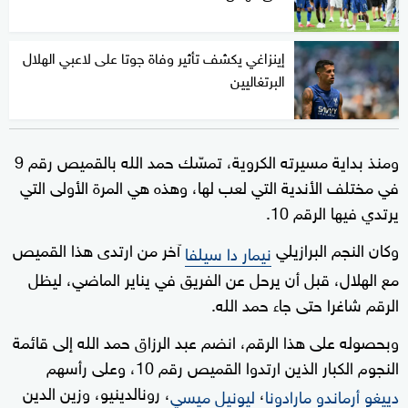
إينزاغي يكشف تأثير وفاة جوتا على لاعبي الهلال
البرتغاليين
ومنذ بداية مسيرته الكروية، تمسّك حمد الله بالقميص رقم 9
في مختلف الأندية التي لعب لها، وهذه هي المرة الأولى التي
يرتدي فيها الرقم 10.
وكان النجم البرازيلي
آخر من ارتدى هذا القميص
نيمار دا سيلفا
مع الهلال، قبل أن يرحل عن الفريق في يناير الماضي، ليظل
الرقم شاغرا حتى جاء حمد الله.
وبحصوله على هذا الرقم، انضم عبد الرزاق حمد الله إلى قائمة
النجوم الكبار الذين ارتدوا القميص رقم 10، وعلى رأسهم
،
، رونالدينيو، وزين الدين
دييغو أرماندو مارادونا
ليونيل ميسي