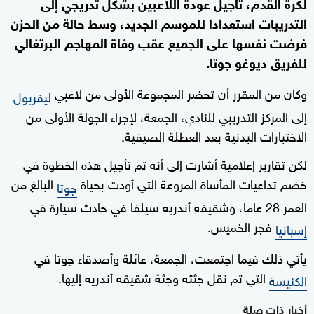
لكرة القدم، تأجيل عودة اللاعبين بشكل تدريجي إلى
التدريبات استعدادا للموسم الجديد، وسط حالة من الحزن
فرضت نفسها على الجميع عقب وفاة المهاجم البرتغالي
للفريق ديوغو جوتا.
وكان من المقرر أن تحضر المجموعة الأولى من لاعبي
ليفربول
إلى المركز التدريبي للنادي، الجمعة، لإجراء الجولة الأولى من
الاختبارات البدنية بعد العطلة الصيفية.
لكن تقارير إعلامية أشارت إلى أنه تم تأجيل هذه الخطوة في
خضم تداعيات المأساة المروعة التي أودت بحياة
البالغ من
جوتا
العمر 28 عاما، وشقيقه أندريه سيلفا في حادث سيارة في
فجر الخميس.
إسبانيا
يأتي ذلك فيما اجتمعت، الجمعة، عائلة وأصدقاء جوتا في
التي تم نقل جثته وجثة شقيقه أندريه إليها.
الكنيسة
أخبار ذات صلة