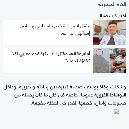
.
الكرة المصرية
أخبار ذات صلة
مقتل لاعب كرة قدم فلسطيني برصاص
إسرائيلي في غزة
أمام عائلته.. مقتل لاعب كرة قدم مغربي نفذ
"قفزة الموت"
وشكلت وفاة يوسف صدمة كبيرة بين زملائه ومدربيه، وداخل
الأوساط الكروية عموما، خاصة في ظل ما كان يحمله من
طموحات وآمال، قطعها القدر في لحظة مفجعة.