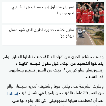
ليفربول يتخذ أول إجراء بعد الرحيل المأساوي
لديوغو جوتا
تقارير تكشف خطورة الطريق الذي شهد مقتل
ديوغو جوتا
وعمت مشاعر الحزن بين أفراد العائلة، حيث تبادلوا العناق، ولم
يتمالكوا أنفسهم من البكاء، قبل دخول كنيسة "كابيلا دا
ريسوريساو ساو كوزمي"، حيث من المقرر تشييع جثمانيهما
غدا السبت.
وعثرت الشرطة على جثتي جوتا وشقيقه أندريه سيلفا، البالغ
من العمر 25 عاما، بالقرب من زامورا في شمال غرب
إسبانيا
بعد أن تحطمت سيارة لامبورغيني التي كانا يقودانها على