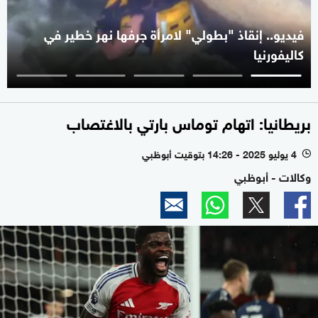
فيديو.. إنقاذ "بطولي" لامرأة جرفها نهر خطير في
كاليفورنيا
بريطانيا: اتهام توماس بارتي بالاغتصاب
4 يوليو 2025 - 14:26 بتوقيت أبوظبي
l
وكالات - أبوظبي