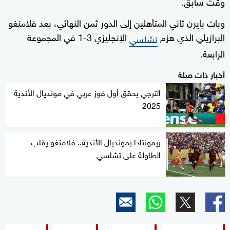
وقت سابق.
وبات بايرن ثاني المتأهلين إلى الدور ثمن النهائي، بعد فلامنغو
البرازيلي الذي هزم
الإنجليزي 3-1 في المجموعة
تشلسي
الرابعة.
أخبار ذات صلة
الترجي يحقق أول فوز عربي في مونديال الأندية
2025
ريمونتادا بمونديال الأندية.. فلامنغو يقلب
الطاولة على تشلسي