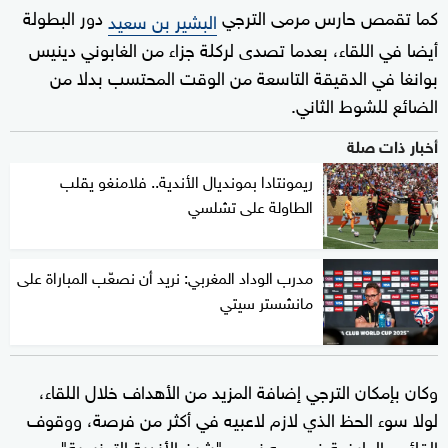
كما تقمص حارس مرمى الترجي
دور البطولة
البشير بن سعيد
أيضا في اللقاء، بعدما تصدى لركلة جزاء من الغابوني دينيس
بوانغا في الدقيقة التاسعة من الوقت المحتسب بدلا من
الضائع للشوط الثاني.
أخبار ذات صلة
ريمونتادا بمونديال الأندية.. فلامنغو يقلب
الطاولة على تشلسي
مدرب الوداد المغربي: نريد أن نصعّب المباراة على
مانشستر سيتي
وكان بإمكان الترجي إضافة المزيد من الأهداف خلال اللقاء،
لولا سوء الحظ الذي لازم لاعبيه في أكثر من فرصة، ووقوف
القائم والعارضة في وجه نجوم "شيخ الأندية التونسية".