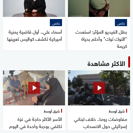
خاص
خاص
بطل الفيديو المؤثر: استعدت
أسماء علي.. أول قاضية يمنية
"التوك توك" وأحلم بحياة
أميركية تكشف كواليس تعيينها
كريمة
الأكثر مشاهدة
شرق أوسط
شرق أوسط
مفاوضات روما.. خلاف لبناني
الأسر الأكثر حاجة في غزة
إسرائيلي حول الانسحاب
تكتفي بوجبة واحدة في اليوم