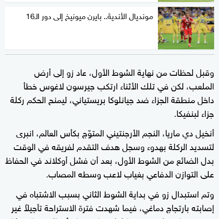
مونديال الأندية.. بايرن ميونيخ إلى دور الـ16
وقبل لحظات من نهاية الشوط الأول، عاد زو إلى أرض
الملعب، لكن في تلك الأثناء ارتكب جيرسون لاغوس خطأ
داخل منطقة الجزاء ضد جيانلوكا بريستياني، ليمنح الحكم ركلة
جزاء لبنفيكا.
أنخيل دي ماريا، النجم الأرجنتيني المتوّج بكأس العالم، انبرى
لتسديد الركلة بهدوء وسجل هدف التقدم لفريقه في الوقت
بدل الضائع من الشوط الأول، بعد أن فشل أوكلاند في الحفاظ
على التوازن الدفاعي بغياب لاعب وسطه المصاب.
وتم استبدال زو في بداية الشوط الثاني بسبب الاشتباه في
إصابته بارتجاج دماغي، فيما شهدت فترة الاستراحة تأجيلاً غير