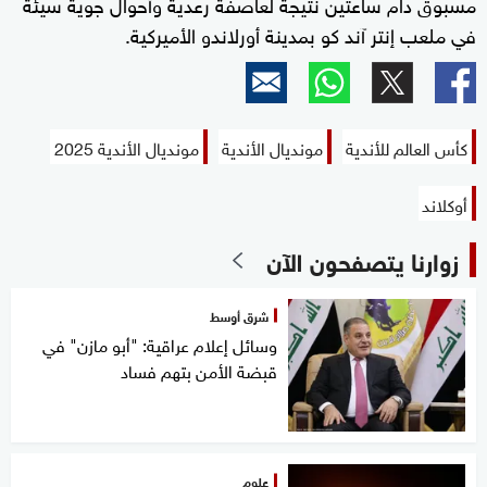
مسبوق دام ساعتين نتيجة لعاصفة رعدية وأحوال جوية سيئة
في ملعب إنتر آند كو بمدينة أورلاندو الأميركية.
كأس العالم للأندية
مونديال الأندية
مونديال الأندية 2025
أوكلاند
زوارنا يتصفحون الآن
شرق أوسط
وسائل إعلام عراقية: "أبو مازن" في
قبضة الأمن بتهم فساد
علوم