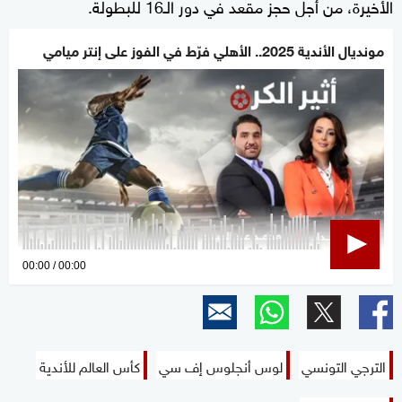
الأخيرة، من أجل حجز مقعد في دور الـ16 للبطولة.
مونديال الأندية 2025.. الأهلي فرّط في الفوز على إنتر ميامي
0
00:00
00:00
seconds
of
0
seconds
الترجي التونسي
لوس أنجلوس إف سي
كأس العالم للأندية