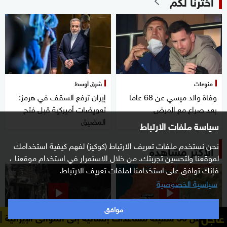
اخترنا لكم
منوعات
شرق أوسط
وفاة والد ميسي عن 68 عاما
إيران ترفع السقف في هرمز:
بعد صراع مع المرض
تعويضات أميركية قبل فتح
المضيق
سياسة ملفات الارتباط
نحن نستخدم ملفات تعريف الارتباط (كوكيز) لفهم كيفية استخدامك
الأكثر مشاهدة
لموقعنا ولتحسين تجربتك. من خلال الاستمرار في استخدام موقعنا ،
فإنك توافق على استخدامنا لملفات تعريف الارتباط.
سياسية الخصوصية
موافق
عاجل
القيادة الوسطى الأميركية: تم ا