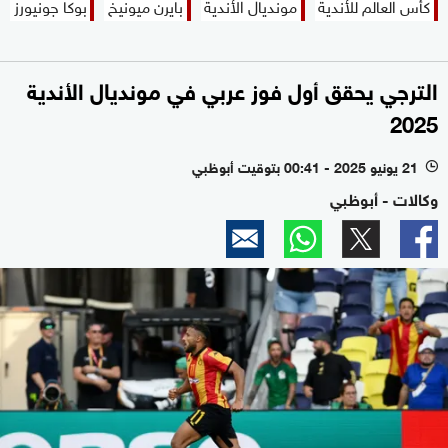
كأس العالم للأندية
مونديال الأندية
بايرن ميونيخ
بوكا جونيورز
الترجي يحقق أول فوز عربي في مونديال الأندية
2025
21 يونيو 2025 - 00:41 بتوقيت أبوظبي
l
وكالات - أبوظبي