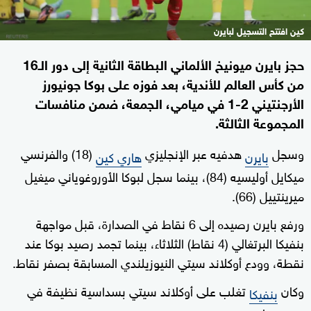
كين افتتح التسجيل لبايرن
حجز بايرن ميونيخ الألماني البطاقة الثانية إلى دور الـ16
من كأس العالم للأندية، بعد فوزه على بوكا جونيورز
الأرجنتيني 2-1 في ميامي، الجمعة، ضمن منافسات
المجموعة الثالثة.
وسجل
هدفيه عبر الإنجليزي
(18) والفرنسي
بايرن
هاري كين
ميكايل أوليسيه (84)، بينما سجل لبوكا الأوروغوياني ميغيل
ميرينتييل (66).
ورفع بايرن رصيده إلى 6 نقاط في الصدارة، قبل مواجهة
بنفيكا البرتغالي (4 نقاط) الثلاثاء، بينما تجمد رصيد بوكا عند
نقطة، وودع أوكلاند سيتي النيوزيلندي المسابقة بصفر نقاط.
وكان
تغلب على أوكلاند سيتي بسداسية نظيفة في
بنفيكا