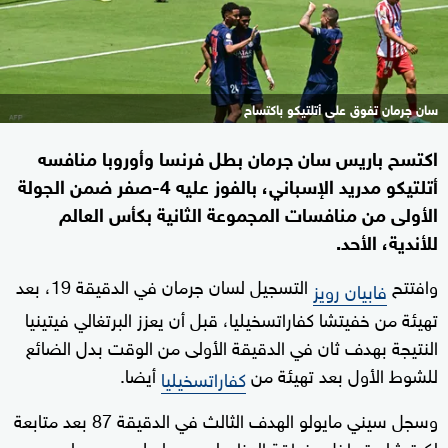
سان جرمان تفوق على أتلتيكو باكتساح
اكتسح باريس سان جرمان بطل فرنسا وأوروبا منافسه
أتلتيكو مدريد الإسباني، بالفوز عليه 4-صفر ضمن الجولة
الأولى من منافسات المجموعة الثانية بكأس العالم
للأندية، الأحد.
وافتتح
التسجيل لسان جرمان في الدقيقة 19، بعد
فابيان رويز
تهيئة من خفيتشا كفاراتسخيليا، قبل أن يعزز البرتغالي فيتينيا
النتيجة بهدف ثان في الدقيقة الأولى من الوقت بدل الضائع
للشوط الأول بعد تهيئة من
أيضا.
كفاراتسخيليا
وسجل سيني مايولو الهدف الثالث في الدقيقة 87 بعد متابعة
لكرة شاردة داخل منطقة الجزاء، ليسددها على يمين حارس