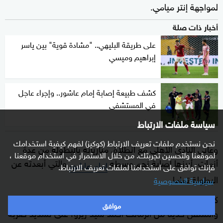
لمواجهة إنتر ميامي.
أخبار ذات صلة
على طريقة البليهي.. "مشادة قوية" بين ياسر
إبراهيم وميسي
كشف طبيعة إصابة إمام عاشور.. وإجراء عاجل
في المستشفى
سياسة ملفات الارتباط
نحن نستخدم ملفات تعريف الارتباط (كوكيز) لفهم كيفية استخدامك
وعانى النادي الأهلي مع انطلاق مبارياته بالبطولة من عدة
لموقعنا ولتحسين تجربتك. من خلال الاستمرار في استخدام موقعنا ،
أزمات، أبرزها إصابة نجم وسطه
والتي أبعدته عن
إمام عاشور
فإنك توافق على استخدامنا لملفات تعريف الارتباط.
البطولة تماما.
سياسية الخصوصية
كذلك ظهر تنافس بين اللاعبين تريزيغيه، ووسام أبو علي،
موافق
والمنتقل حديثا من الزمالك أحمد سيد زيزو، على تسديد ضربة