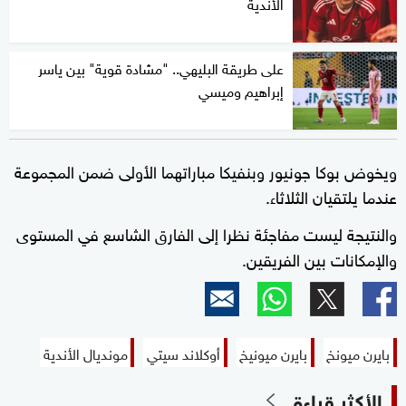
الأندية
على طريقة البليهي.. "مشادة قوية" بين ياسر
إبراهيم وميسي
ويخوض بوكا جونيور وبنفيكا مباراتهما الأولى ضمن المجموعة
عندما يلتقيان الثلاثاء.
والنتيجة ليست مفاجئة نظرا إلى الفارق الشاسع في المستوى
والإمكانات بين الفريقين.
بايرن ميونخ
بايرن ميونيخ
أوكلاند سيتي
مونديال الأندية
الأكثر قراءة