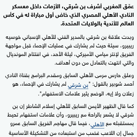
عمّق المغربي أشرف بن شرقي، الأزمات داخل معسكر
النادي الأهلي المصري الذي خاض أول مباراة له في كأس
العالم للأندية بالولايات المتحدة.
وبدت علاقة بن شرقي بالمدير الفني للأهلي الإسباني خوسيه
ريبيرو، سيئة حيث لم يشارك في عمليات الإحماء قبل مواجهة
الفريق لإنتر ميامي الأميركي، ليلة الأحد، في افتتاح المونديال
والتي انتهت بالتعادل من دون أهداف.
وعلق حارس مرمى الأهلي السابق ومقدم البرامج بقناة النادي
أحمد شوبير بالقول: "
لم يشارك في الإحماء، هو
بن شرقي
زعلان ولا إيه، الوضع يثير علامات الاستفهام".
كما قال الظهير الأيمن السابق للأهلي إسلام الشاطر إن بن
شرقي لا يشعر بالراحة مع ريبيرو، وأن علامات استفهام تحيط
بمستقبله مع
، فيما قال مهاجم الفريق السابق عمرو
الأهلي
جمال إن اللاعب غضب من استبعاده من التشكيلة الأساسية