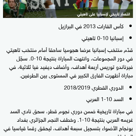
انتصار تاريخي لإسبانيا على تاهيتي
كأس القارات 2013 في البرازيل
إسبانيا 10-0 تاهيتي
قدّم منتخب إسبانيا عرضا هجوميا ساحقا أمام منتخب تاهيتي
في دور المجموعات، وانتهت المباراة بنتيجة 10-0. سجّل
فيرناندو توريس أربعة أهداف، وأضاف ديفيد فيا ثلاثية، في
مباراة أظهرت الفارق الكبير في المستوى بين الطرفين.
الدوري القطري 2018/2019
السد 10-1 العربي
في مباراة تاريخية ضمن دوري نجوم قطر، سحق نادي السد
غريمه العربي بنتيجة 10-1. وخطف النجم الجزائري بغداد
بونجاح الأضواء بتسجيل سبعة أهداف، ليحقق رقما قياسيا في
البطولة.