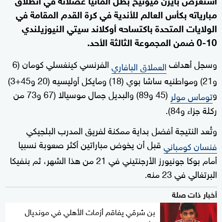
مبارياته بكأس العالم للأندية في كرة القدم المقامة في
الولايات المتحدة باكتساحه أوكلاند سيتي النيوزيلندي
10-0 ضمن المجموعة الثالثة الأحد.
وسجل أهداف
الفرنسي كينغسلي كومان (6
العملاق البافاري
و21) ومواطنيه ساشا بوي (18) ومايكل أوليسيه (20 و45+3)
و
(45 و89) والبديل جمال موسيالا (67 و73 من
تو
ماس مولر
ركلة جزاء و84).
وتُعد النتيجة أفضل بداية ممكنة لفريق المدرب البلجيكي
قبل أن يخوض مباراتين أكثر صعوبة نسبيا
فنسان كومباني
أمام بوكا جونيورز الأرجنتيني في 21 من هذا الشهر، ثم بنفيكا
البرتغالي في 23 منه.
أخبار ذات صلة
بن شرقي يفاقم أزمات الأهلي في مونديال