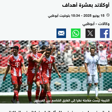
أوكلاند بعشرة أهداف
15 يونيو 2025 - 18:34 بتوقيت أبوظبي
l
وكالات - أبوظبي
النتيجة ليست مفاجئة نظرا إلى الفارق الشاسع بين الفريقين
استعرض بايرن ميونيخ بطل ألمانيا عضلاته في انطلاق