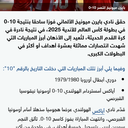
بايرن ميونيخ انتصر 10-0
حقق نادي بايرن ميونيخ الألماني فوزا ساحقا بنتيجة 10-0
في بطولة كأس العالم للأندية 2025، في نتيجة نادرة في
كرة القدم الحديثة، لتُعيد إلى الأذهان أبرز المباريات التي
شهدت انتصارات مماثلة بعشرة أهداف أو أكثر في
البطولات الكبرى.
وفيما يلي أبرز تلك المباريات التي دخلت التاريخ بالرقم "10":
دوري أبطال أوروبا 1979/1980
أياكس أمستردام الهولندي 10-0 أومونيا نيقوسيا
القبرصي
قدّم نادي
الهولندي عرضا هجوميا مذهلا أمام أومونيا
أياكس
القبرصي، وانتهت المباراة بفوز كاسح 10-0. تألق النجم
سورين ليربي بتسجيل خمسة أهداف، في واحدة من أكبر