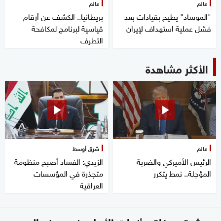
عالم
عالم
"الموساد" يطيح بقيادات بعد
بريطانيا.. الكشف عن أرقام
فشل عملية استهداف لإيران
قياسية لبرنامج لمكافحة
التطرف
الأكثر مشاهدة
عالم
شرق أوسط
الرئيس الأميركي والضربة
الزيدي: الفساد أصبح منظومة
المؤجلة.. نمط يتكرر
متجذرة في المؤسسات
العراقية