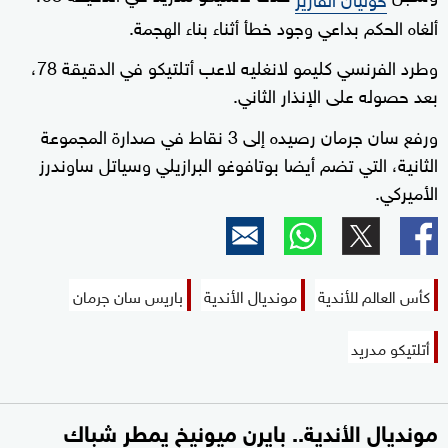
ألغاه الحكم بداعي وجود خطأ أثناء بناء الهجمة.
وطرد الفرنسي كليمو لانغليه لاعب أتلتيكو في الدقيقة 78،
بعد حصوله على الإنذار الثاني.
ورفع سان جرمان رصيده إلى 3 نقاط في صدارة المجموعة
الثانية، التي تضم أيضا بوتافوغو البرازيلي وسياتل ساوندرز
الأميركي.
كأس العالم للأندية
مونديال الأندية
باريس سان جرمان
أتلتيكو مدريد
مونديال الأندية.. بايرن ميونيخ يمطر شباك