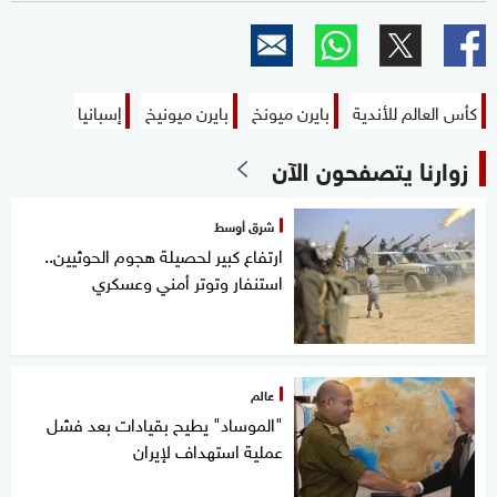
كأس العالم للأندية
بايرن ميونخ
بايرن ميونيخ
إسبانيا
زوارنا يتصفحون الآن
شرق أوسط
ارتفاع كبير لحصيلة هجوم الحوثيين..
استنفار وتوتر أمني وعسكري
عالم
"الموساد" يطيح بقيادات بعد فشل
عملية استهداف لإيران