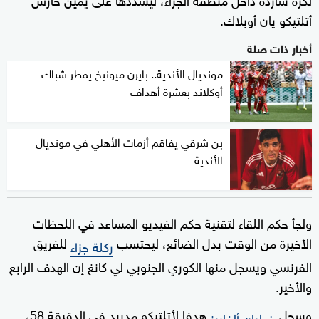
أتلتيكو يان أوبلاك.
أخبار ذات صلة
مونديال الأندية.. بايرن ميونيخ يمطر شباك
أوكلاند بعشرة أهداف
بن شرقي يفاقم أزمات الأهلي في مونديال
الأندية
ولجأ حكم اللقاء لتقنية حكم الفيديو المساعد في اللحظات
الأخيرة من الوقت بدل الضائع، ليحتسب
للفريق
ركلة جزاء
الفرنسي ويسجل منها الكوري الجنوبي لي كانغ إن الهدف الرابع
والأخير.
وسجل
هدفا لأتلتيكو مدريد في الدقيقة 58،
خوليان ألفاريز