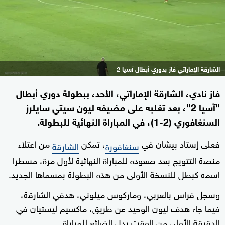
الشارقة الإماراتي فاز بدوري أبطال آسيا 2
فاز نادي، الشارقة الإماراتي، الأحد، ببطولة دوري أبطال
"آسيا 2"، بعد تغلبه على مضيفه ليون سيتي سايلرز
السنغافوري (2-1)، في المباراة النهائية للبطولة.
فعلى إستاد بيشان في
، تمكن
من اعتلاء
سنغافورة
الشارقة
منصة التتويج بعد صعوده للمباراة النهائية لأول مرة، مسطرا
اسمه كبطل للنسخة الأولى من هذه البطولة بمسماها الجديد.
وسجل فراس بالعربي، وماركوس ميلوني، هدفي الشارقة،
فيما جاء هدف ليون الوحيد عن طريق، ماكسيم ليستيان في
الدقيقة الأولى من الوقت بدل الضائع للمباراة.