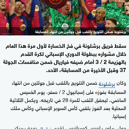
برشلونة ضمن التتويج باللقب قبل جولتين من انتهاء المسابقة
سقط فريق برشلونة في فخ الخسارة لأول مرة هذا العام
خلال مشواره ببطولة الدوري الإسباني لكرة القدم
بالهزيمة 2 / 3 أمام ضيفه فياريال ضمن منافسات الجولة
37 وقبل الأخيرة من المسابقة، الأحد.
وكان
ضمن التتويج باللقب قبل جولتين من انتهاء
برشلونة
المسابقة بفوزه على إسبانيول 2 / صفر، يوم الخميس
الماضي، ليحقق اللقب للمرة 28 في تاريخه، ويكمل الثلاثية
المحلية بعد الفوز بلقبي كأس السوبر الإسباني وكأس ملك
إسبانيا.
وعلى ملعب لويس كومبانيس، تقدم
بهدف مبكر
فياريال