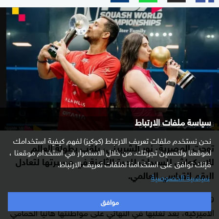
سياسة ملفات الارتباط
نور الشربيني ومصطفى عسل
نحن نستخدم ملفات تعريف الارتباط (كوكيز) لفهم كيفية استخدامك
توجت المصرية، نور الشربيني، بلقب بطولة العالم
لموقعنا ولتحسين تجربتك. من خلال الاستمرار في استخدام موقعنا ،
للإسكواش للسيدات للمرة الثامنة في مسيرتها لتعادل
فإنك توافق على استخدامنا لملفات تعريف الارتباط.
الرقم القياسي العالمي.
سياسية الخصوصية
وفازت الشربيني (29 عاما) بلقب بطولة العالم في
شيكاغو
موافق
الأميركية، بعد تغلبها في النهائي على مواطنتها هانيا الحمامي