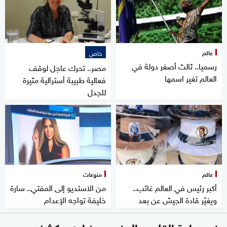
عالم
خاص
رسميا.. ثالث أصغر دولة في
مصر.. تحرك عاجل لوقف
العالم تغير اسمها
فعالية طبيبة أسترالية مثيرة
للجدل
عالم
منوعات
أكبر رئيس في العالم غائب..
من الاستديو إلى المفتي.. سارة
ويغيّر قادة الجيش عن بعد
خليفة تواجه الإعدام
رغم جراحة القلب.. المغربي مزراوي يكشف سر