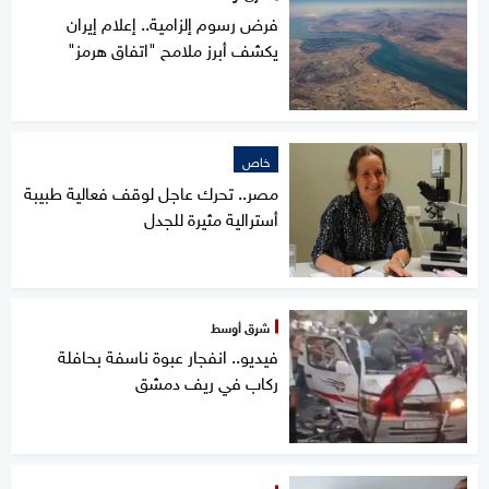
فرض رسوم إلزامية.. إعلام إيران
يكشف أبرز ملامح "اتفاق هرمز"
خاص
مصر.. تحرك عاجل لوقف فعالية طبيبة
أسترالية مثيرة للجدل
شرق أوسط
فيديو.. انفجار عبوة ناسفة بحافلة
ركاب في ريف دمشق