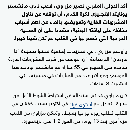
أكد الدولي المغربي نصير مزراوي، لاعب نادي مانشستر
يونايتد الإنجليزي لكرة القدم، أن توقفه عن تناول
المشروبات الغازية وتعويضها بالماء من أهم أسباب
حفاظه على لياقته البدنية، مشددا على أن العملية
الجراحية التي خضع لها في القلب لم تكن شيئا كبيرا.
وأوضح مزراوي، في تصريحات إعلامية نقلتها صحيفة "ذا
غارديان" البريطانية، أن التوقف عن شرب المشروبات الغازية
ساعده على الظهور في 55 مباراة مع مانشستر يونايتد هذا
الموسم؛ وهو أكبر عدد من المباريات في مسيرته، التي
استمرت 8 سنوات.
كان مزراوي قد تم استبداله في استراحة الشوط الأول من
مباراة التعادل مع
في أكتوبر بسبب خفقان في
أستون فيلا
القلب تطلب إجراء جراحيا بسيطا. وتمكن مزراوي من اللعب
مرة أخرى بعد 13 يوما، في الفوز 2-1 على برينتفورد.