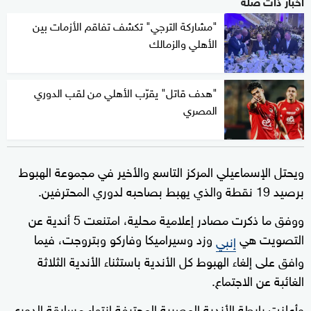
أخبار ذات صلة
"مشاركة الترجي" تكشف تفاقم الأزمات بين
الأهلي والزمالك
"هدف قاتل" يقرّب الأهلي من لقب الدوري
المصري
ويحتل الإسماعيلي المركز التاسع والأخير في مجموعة الهبوط
برصيد 19 نقطة والذي يهبط بصاحبه لدوري المحترفين.
ووفق ما ذكرت مصادر إعلامية محلية، امتنعت 5 أندية عن
التصويت هي
وزد وسيراميكا وفاركو وبتروجت، فيما
إنبي
وافق على إلغاء الهبوط كل الأندية باستثناء الأندية الثلاثة
الغائبة عن الاجتماع.
وأعلنت رابطة الأندية المصرية المحترفة انتهاء مسابقة الدوري