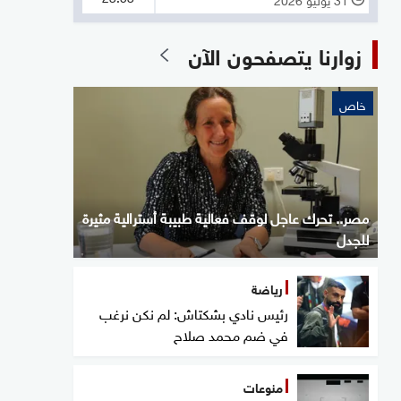
زوارنا يتصفحون الآن
خاص
مصر.. تحرك عاجل لوقف فعالية طبيبة أسترالية مثيرة
للجدل
رياضة
رئيس نادي بشكتاش: لم نكن نرغب
في ضم محمد صلاح
منوعات