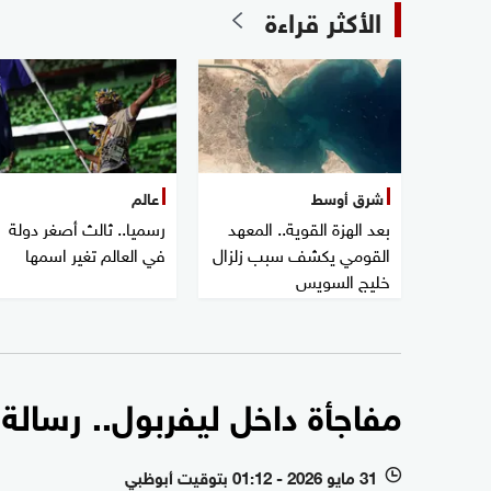
الأكثر قراءة
شرق أوسط
عالم
بعد الهزة القوية.. المعهد
رسميا.. ثالث أصغر دولة
القومي يكشف سبب زلزال
في العالم تغير اسمها
خليج السويس
مفاجأة داخل ليفربول.. رسال
31 مايو 2026 - 01:12 بتوقيت أبوظبي
l