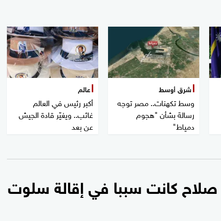
شرق أوسط
عالم
وسط تكهنات.. مصر توجه
أكبر رئيس في العالم
رسالة بشأن "هجوم
غائب.. ويغيّر قادة الجيش
دمياط"
عن بعد
ة صلاح كانت سببا في إقالة سلوت