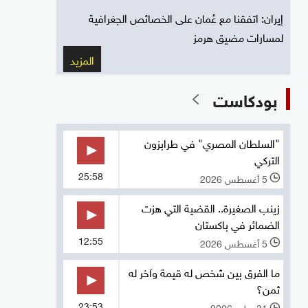
إيران: اتفقنا مع عُمان على الخصائص الجغرافية
لمسارات مضيق هرمز
المزيد
بودكاست
"السلطان المصري" في طرابزون
التركي
25:58
5 أغسطس 2026
l
زينب الصغيرة.. القضية التي هزت
الضمائر في باكستان
12:55
5 أغسطس 2026
l
ما الفرق بين شخص له قيمة وآخر له
ثمن؟
23:53
31 يوليو 2026
l