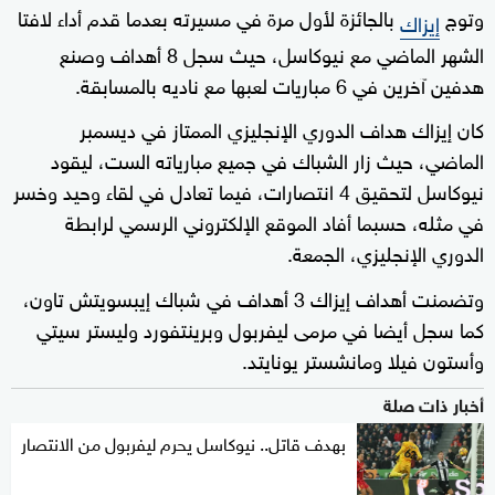
وتوج
بالجائزة لأول مرة في مسيرته بعدما قدم أداء لافتا
إيزاك
الشهر الماضي مع نيوكاسل، حيث سجل 8 أهداف وصنع
هدفين آخرين في 6 مباريات لعبها مع ناديه بالمسابقة.
كان إيزاك هداف الدوري الإنجليزي الممتاز في ديسمبر
الماضي، حيث زار الشباك في جميع مبارياته الست، ليقود
نيوكاسل لتحقيق 4 انتصارات، فيما تعادل في لقاء وحيد وخسر
في مثله، حسبما أفاد الموقع الإلكتروني الرسمي لرابطة
الدوري الإنجليزي، الجمعة.
وتضمنت أهداف إيزاك 3 أهداف في شباك إيبسويتش تاون،
كما سجل أيضا في مرمى ليفربول وبرينتفورد وليستر سيتي
وأستون فيلا ومانشستر يونايتد.
أخبار ذات صلة
بهدف قاتل.. نيوكاسل يحرم ليفربول من الانتصار