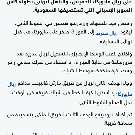
على ريال مايوركا، الخميس، والتأهل لنهائي بطولة كأس
السوبر الإسباني التي تستضيفها السعودية.
وسجل جود بلينغهام ورودريغو هدفين في الشوط الثاني،
ليقودا
إلى الفوز 3-صفر على مايوركا، في قبل
ريال مدريد
نهائي المسابقة.
وافتتح لاعب الوسط الإنجليزي التسجيل لريال مدريد بعد
مرورساعة من بداية المباراة، إذ استفاد من تحرك جماعي رائع
وسدد كرة منخفضة وسط الشباك.
وجاء الهدف الثاني لريال عن طريق مارتن فاليينت مدافع
ريال
، إذ أسكن الكرة بالخطأ في شباك فريقه في الوقت
مايوركا
بدل الضائع للشوط الثاني.
ثم أضاف رودريغو الهدف الثالث للفريق الملكي بتسديدة من
مسافة قريبة.
ويلتقي بطل إسبانيا في النهائي مع
، الأحد، بعد تأهل