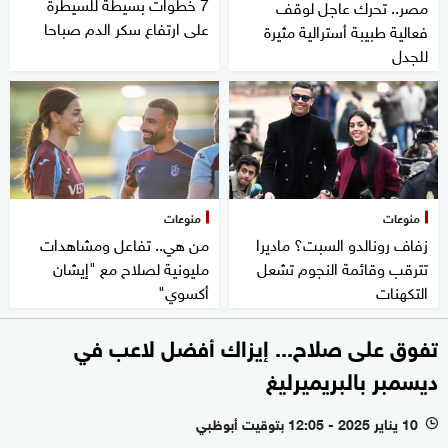
7 خطوات بسيطة للسيطرة
مصر.. تحرك عاجل لوقف
على ارتفاع سكر الدم صباحا
فعالية طبيبة أسترالية مثيرة
للجدل
منوعات
منوعات
زفاف رونالدو السبت؟ ماديرا
من هي.. تفاعل ومشاهدات
تترقب وقائمة النجوم تشعل
مليونية لصلاح مع "إيشان
التكهنات
أكسوي"
تفوق على صلاح... إيزاك أفضل لاعب في
ديسمبر بالبريميرليغ
10 يناير 2025 - 12:05 بتوقيت أبوظبي
l