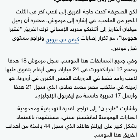
لكن الصحيفة أكدت حاجة الفريق إلى لاعب آخر في الثلث
الأخير من الملعب، في إشارة إلى مرموش، معتبرة أن رحيل
جوليان ألفاريز إلى أتلتيكو مدريد الإسباني ترك الفريق "فقيرا
هجوميا"، مع تكرار إصابات
وتراجع مستوى
كيفن دي بروين
فيل فودين.
وفي جميع المسابقات هذا الموسم، سجل مرموش 18 هدفا
وصنع 12 لفرانكفورت في 24 مباراة، وهي أرقام يتفوق عليها
لاعب واحد فقط في الدوريات الخمس الكبرى في أوروبا، هو
زميله في منتخب مصر محمد صلاح، الذي سجل 21 هدفا
وأرسل 17 تمريرة حاسمة مع ليفربول الإنجليزي.
وأشارت "غارديان" إلى تراجع القدرة التهديفية ومحدودية
الخيارات الهجومية لمانشستر سيتي، مستشهدة بالاعتماد
بشكل كبير على إيرلنغ هالاند الذي سجل 44 بالمئة من أهداف
الفريق هذا الموسم.