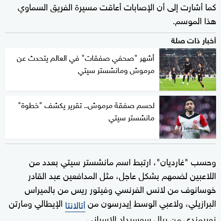
كما أشارت إلى أن الإصابات أعاقت مسيرة الفريق السماوي
هذا الموسم.
أخبار ذات صلة
أشهر "صحفي صفقات" في العالم يتحدث عن
مرموش ومانشستر سيتي
لحسم صفقة مرموش.. تقرير يكشف "خطوة"
مانشستر سيتي
وحسب "غارديان"، ارتبط اسم مانشستر سيتي بعدد من
اللاعبين لضمهم بشكل عاجل، مثل المدافعين عبد القادر
خوسانوف من لانس الفرنسي وفيتور ريس من بالميراس
البرازيلي، ولاعبي الوسط إيدرسون من
الإيطالي ومارتن
أتالانتا
زوبيمندي من ريال سوسيداد الإسباني.