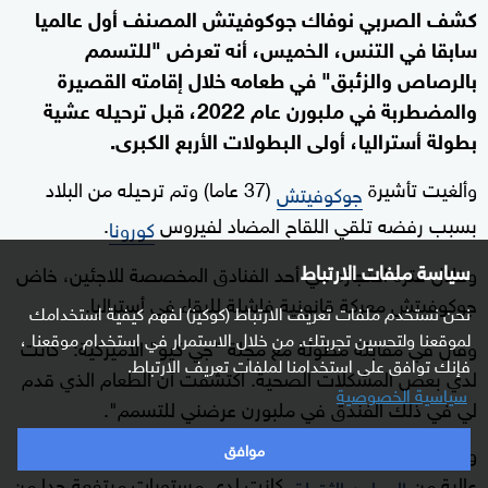
كشف الصربي نوفاك جوكوفيتش المصنف أول عالميا
سابقا في التنس، الخميس، أنه تعرض "للتسمم
بالرصاص والزئبق" في طعامه خلال إقامته القصيرة
والمضطربة في ملبورن عام 2022، قبل ترحيله عشية
بطولة أستراليا، أولى البطولات الأربع الكبرى.
وألغيت تأشيرة
(37 عاما) وتم ترحيله من البلاد
جوكوفيتش
بسبب رفضه تلقي اللقاح المضاد لفيروس
.
كورونا
سياسة ملفات الارتباط
وخلال فترة احتجازه في أحد الفنادق المخصصة للاجئين، خاض
جوكوفيتش معركة قانونية فاشلة للبقاء في أستراليا.
نحن نستخدم ملفات تعريف الارتباط (كوكيز) لفهم كيفية استخدامك
لموقعنا ولتحسين تجربتك. من خلال الاستمرار في استخدام موقعنا ،
وقال في مقابلة مطولة مع مجلة "جي كيو" الأميركية: "كانت
فإنك توافق على استخدامنا لملفات تعريف الارتباط.
لدي بعض المشكلات الصحية. اكتشفت أن الطعام الذي قدم
سياسية الخصوصية
لي في ذلك الفندق في ملبورن عرضني للتسمم".
وأضاف: "عندما عدت إلى صربيا، اكتشفت أن لدي مستويات
موافق
عالية من
. كانت لدي مستويات مرتفعة جدا من
المعادن الثقيلة