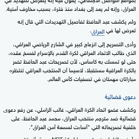
العراق، وإنه لم يعد إلى بغداد منذ فترة، بسبب مخاوف أمنية.
ولم يكشف عبد الحافظ تفاصيل التهديدات التي قال إنه
تعرض لها في
.
العراق
وأدى التصريح إلى انزعاج كبير في الشارع الرياضي العراقي،
الذي طالب الاتحاد العراقي لكرة القدم بالإسراع لفسخ عقده،
حتى لو تمسك به كاساس، لأن تصريحات عبد الحافظ تضر
بالكرة العراقية مستقبلا، لاسيما أن المنتخب العراقي تنتظره
مباراتان مهمتان في تصفيات كأس العالم.
دعوى قضائية
وكشف عضو اتحاد الكرة العراقي، غالب الزاملي، عن رفع دعوى
قضائية ضد مترجم منتخب العراق، محمد عبد الحافظ، على
خلفية تصريحاته التي "أساءت لسمعة أمن العراق".
وأوضح الزاملي في تصريح لشبكة NRT عربية، أنه تقدم