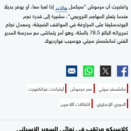
واعتبرت أن مرموش "سيكمل
إذا لعبا معا، أو يوفر بديلا
هالاند
عندما يتعثر المهاجم النرويجي"، مشيرة إلى قدرة نجم
البوندسليغا على المراوغة في المواقف الضيقة، ومعدل نجاح
تمريراته البالغ 78.5 بالمئة، وهو أمر يتماشى مع مدرسة المدير
الفني لمانشستر سيتي جوسيب غوارديولا.
مانشستر سيتي
عمر مرموش
أينتراخت فرانكفورت
الدوري الإنجليزي
انتقالات اللاعبين
كلاسيكو مرتقب في نهائي السوبر الإسباني