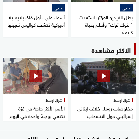
خاص
خاص
بطل الفيديو المؤثر: استعدت
أسماء علي.. أول قاضية يمنية
"التوك توك" وأحلم بحياة
أميركية تكشف كواليس تعيينها
كريمة
الأكثر مشاهدة
شرق أوسط
شرق أوسط
مفاوضات روما.. خلاف لبناني
الأسر الأكثر حاجة في غزة
إسرائيلي حول الانسحاب
تكتفي بوجبة واحدة في اليوم
جوكوفيتش يكشف تفاصيل تعرضه "للتسمم