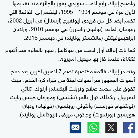
وأصبح إيزاك رابع لاعب سويدي يفوز بالجائزة منذ تقديمها
لأول مرة في موسم 1994 - 1995، لينضم إلى القائمة التي
تضم أيضا كل من فريدي ليونغبرغ (أرسنال) في أبريل 2002،
ويوهان إلماندر (بولتون واندررز) في نوفمبر 2010، وزلاتان
إبراهيموفيتش (مانشستر يونايتد) في ديسمبر 2016.
كما بات إيزاك أول لاعب من نيوكاسل يفوز بالجائزة منذ أكتوبر
2022، عندما فاز بها ميجيل ألميرون.
وتصدر إيزاك قائمة مختصرة تضم 7 لاعبين آخرين بعد دمج
أصوات الجمهور مع أصوات لجنة من خبراء كرة القدم، حيث
تفوق على محمد صلاح وترينت أليكسندر أرنولد، ثنائي
ليفربول، وكذلك كول بالمر (تشلسي) ومورغان جيبس وايت
(نونتغهام فورست) وأنتوني روبنسون (فولهام) وديان
هويسين (بورنموث) وجاكوب ميرفي (نيوكاسل يونايتد).