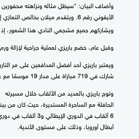
وأضاف البيان: "سيظل مثاله ونزاهته محفورين ف
الأيقوني رقم 6. ويتقدم ميلان بخالص التعازي إلى
ويشاركهم جميع مشجعي النادي هذا الشعور، إذ ي
وقبل عام، خضع باريزي لعملية جراحية لإزالة ورم 
ويعتبر باريزي أحد أفضل المدافعين على مر التا
شارك في 719 مباراة على مدار 19 موسمًا مع عملاق الكرة الإيطالية.
وتوج باريزي بالعديد من الألقاب خلال مسيرته
الحافلة مع الساحرة المستديرة، حيث كان من بينه
6 ألقاب في الدوري الإيطالي و3 ألقاب في دو
أبطال أوروبا، وذلك على مستوى الأندية.