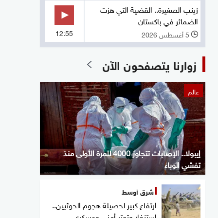
زينب الصغيرة.. القضية التي هزت
الضمائر في باكستان
12:55
5 أغسطس 2026
l
زوارنا يتصفحون الآن
عالم
إيبولا.. الإصابات تتجاوز 4000 للمرة الأولى منذ
تفشي الوباء
شرق أوسط
ارتفاع كبير لحصيلة هجوم الحوثيين..
استنفار وتوتر أمني وعسكري