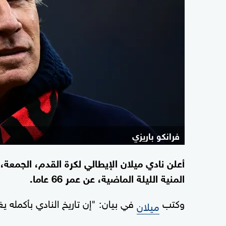
فرانكو باريزي
أعلن نادي ميلان الإيطالي لكرة القدم، الجمعة،
المنية الليلة الماضية، عن عمر 66 عاما.
وكتب
في بيان: "إن تاريخ النادي بأكمله 
ميلان