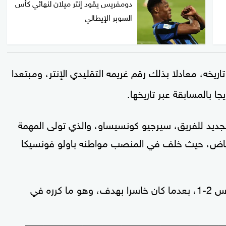
دومفريس يقود إنتر ميلان لنهائي كأس
السوبر الإيطالي
ريخه، معادلا بذلك رقم غريمه التقليدي الإنتر، ومبتعدا
يجا بالمسابقة عبر تاريخها.
لجديد للفريق، سيرجيو كونسيساو، والذي تولى المهمة
لرياض، حيث خلف في المنصب مواطنه باولو فونسيكا
وكان ميلان قد فاز في قبل النهائي على يوفنتوس 2-1، بعدما كان خاسرا بهدف، وهو ما كرره في