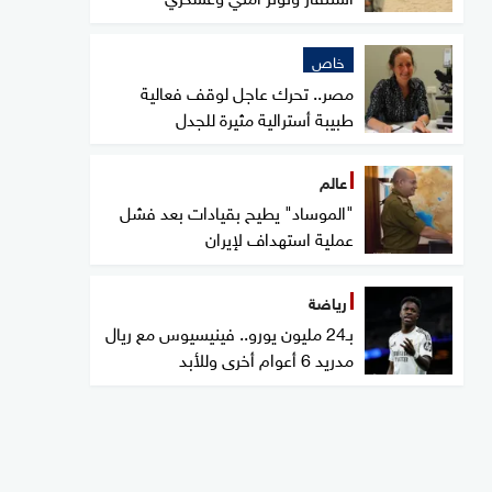
خاص
مصر.. تحرك عاجل لوقف فعالية
طبيبة أسترالية مثيرة للجدل
عالم
"الموساد" يطيح بقيادات بعد فشل
عملية استهداف لإيران
رياضة
بـ24 مليون يورو.. فينيسيوس مع ريال
مدريد 6 أعوام أخرى وللأبد