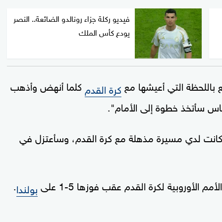
فيديو ركلة جزاء رونالدو الضائعة.. النصر
يودع كأس الملك
ع باللحظة التي أعيشها مع
كلما أنهض وأذهب
كرة القدم
ساس سأتخذ خطوة إلى الأمام".
لي كانت لدي مسيرة مذهلة مع كرة القدم، وسأعتزل في
م الأوروبية لكرة القدم عقب فوزها 5-1 على
.
بولندا