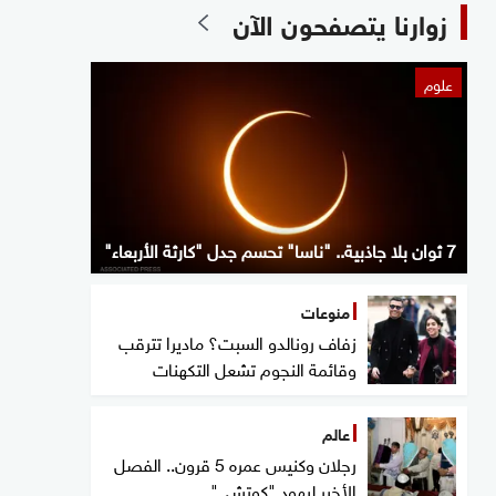
زوارنا يتصفحون الآن
علوم
7 ثوان بلا جاذبية.. "ناسا" تحسم جدل "كارثة الأربعاء"
منوعات
زفاف رونالدو السبت؟ ماديرا تترقب
وقائمة النجوم تشعل التكهنات
عالم
رجلان وكنيس عمره 5 قرون.. الفصل
الأخير ليهود "كوتشي"