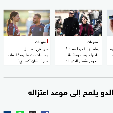
منوعات
منوعات
ة
زفاف رونالدو السبت؟
من هي.. تفاعل
حا
ماديرا تترقب وقائمة
ومشاهدات مليونية لصلاح
النجوم تشعل التكهنات
مع "إيشان أكسوي"
لدو يلمح إلى موعد اعتزاله