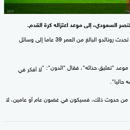
النصر السعودي، إلى موعد اعتزاله كرة القدم.
أمام بولندا، الجمعة، تحدث رونالدو البالغ من العمر 39 عاما إلى وسائل
وعد "تعليق حذائه"، فقال "الدون": "
لا أفكر في
 حاليا".
بد من حدوث ذلك، فسيكون في غضون عام أو عامين، لا