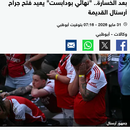
بعد الخسارة.. "نهائي بودابست" يعيد فتح جراح
أرسنال القديمة
31 مايو 2026 - 07:16 بتوقيت أبوظبي
l
وكالات - أبوظبي
جمهور أرسنال