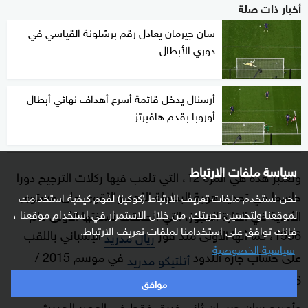
أخبار ذات صلة
سان جيرمان يعادل رقم برشلونة القياسي في
دوري الأبطال
أرسنال يدخل قائمة أسرع أهداف نهائي أبطال
أوروبا بقدم هافيرتز
سياسة ملفات الارتباط
وتعتبر هذه هي المرة 12، التي تلعب فيها ركلات الترجيح دورا
حاسما في تحديد هوية البطولة الأهم والأقوى على مستوى
نحن نستخدم ملفات تعريف الارتباط (كوكيز) لفهم كيفية استخدامك
الأندية في القارة العجوز، التي انطلقت نسختها الأولى عام
لموقعنا ولتحسين تجربتك. من خلال الاستمرار في استخدام موقعنا ،
فإنك توافق على استخدامنا لملفات تعريف الارتباط.
1956، كما أنها الأولى منذ فوز
الإسباني باللقب
ريال مدريد
سياسية الخصوصية
على حساب جاره اللدود
في موسم 2015 /
أتلتيكو مدريد
2016.
موافق
وأصبح سان جيرمان ثاني فريق فقط في العصر الحديث