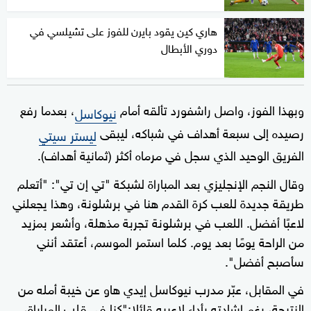
هاري كين يقود بايرن للفوز على تشيلسي في
دوري الأبطال
وبهذا الفوز، واصل راشفورد تألقه أمام
، بعدما رفع
نيوكاسل
رصيده إلى سبعة أهداف في شباكه، ليبقى
ليستر سيتي
الفريق الوحيد الذي سجل في مرماه أكثر (ثمانية أهداف).
وقال النجم الإنجليزي بعد المباراة لشبكة "تي إن تي": "أتعلم
طريقة جديدة للعب كرة القدم هنا في برشلونة، وهذا يجعلني
لاعبًا أفضل. اللعب في برشلونة تجربة مذهلة، وأشعر بمزيد
من الراحة يومًا بعد يوم. كلما استمر الموسم، أعتقد أنني
سأصبح أفضل".
في المقابل، عبّر مدرب نيوكاسل إيدي هاو عن خيبة أمله من
النتيجة، رغم إشادته بأداء لاعبيه قائلا:"كنا في قلب المباراة،