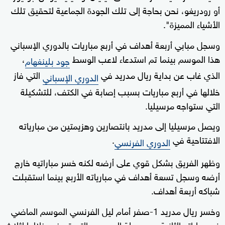
أو رودريغو، نحن بحاجة إلى تلك الجودة الجماعية لتحقيق تلك
الأشياء المميزة".
وسجل مبابي أربعة أهداف في أربع مباريات بالدوري الإسباني
هذا الموسم بينما تم استدعاء لاعب الوسط
،
جود بلينغهام
الذي غاب عن بداية ريال مدريد في
التي فاز
الدوري الإسباني
خلالها في أربع مباريات بسبب إصابة في الكتف، للتشكيلة
التي ستواجه مرسيليا.
ويصل مرسيليا إلى مدريد بانتصارين وهزيمتين من مبارياته
الافتتاحية في
.
الدوري الفرنسي
وظهر الفريق بشكل قوي على أرضه لكنه خسر مباراتيه خارج
أرضه وسجل تسعة أهداف في مبارياته الأربع بينما استقبلت
شباكه أربعة أهداف.
وخسر ريال مدريد 1-صفر أمام ليل الفرنسي الموسم الماضي
في مباراته الثانية من مرحلة الدوري، والتي تعرض خلالها لثلاث