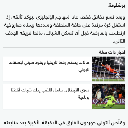
برشلونة.
وبعد تسع دقائق فقط، عاد المهاجم الإنجليزي ليؤكد تألقه، إذ
استغل كرة مرتدة على حافة المنطقة وسددها بيمناه صاروخية
ارتطمت بالعارضة قبل أن تسكن الشباك، مانحا فريقه الهدف
الثاني.
أخبار ذات صلة
هالاند يحطم رقما تاريخيا ويقود سيتي لإسقاط
نابولي
دوري الأبطال.. حامل اللقب يدك شباك أتلانتا
برباعية
وقلّص أنتوني جوردون الفارق في الدقيقة الأخيرة بعد متابعته