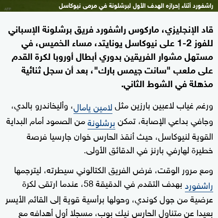
راشفورد أثناء إحرازه الهدف الأول لبرشلونة في مرمى نيوكاسل
قاد الإنجليزي، ماركوس راشفورد فريق برشلونة الإسباني
للفوز 2-1 على نيوكاسل يونايتد، مساء الخميس، في
مستهل مشوار الفريقين بدوري أبطال أوروبا لكرة القدم
على ملعب "سانت جيمس بارك"، بعد أن سجل ثنائية
مذهلة في الشوط الثاني.
ورغم غياب لاعبين بارزين مثل
، وأليخاندرو بالدي،
لامين يامال
وجافي بداعي الإصابة، تمكن
من الصمود أمام البداية
برشلونة
القوية لنيوكاسل، حيث أنقذ الحارس خوان جارسيا فرصة
خطيرة لهارفي بارنز في الدقائق الأولى.
ومع مرور الوقت، فرض الفريق الكتالوني سيطرته، ليترجمها
بهدف التقدم في الدقيقة 58، عندما ارتقى لكرة
راشفورد
عرضية من جول كوندي، وحولها برأسية قوية إلى القائم الأيسر
بعيدا عن متناول الحارس نيك بوب، مسجلا أول أهدافه مع