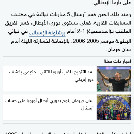
على بارما الإيطالي.
ومنذ ذلك الحين خسر أرسنال 5 مباريات نهائية في مختلف
المسابقات القارية، فعلى مستوى دوري الأبطال، خسر الفريق
الملقب بـ(المدفعجية) 1-2 أمام
في نهائي
برشلونة الإسباني
البطولة موسم 2005-2006، بالإضافة لخسارته الليلة أمام
سان جرمان.
أخبار ذات صلة
بعد التتويج بلقب أوروبا الثاني.. حكيمي يكشف
دور إنريكي
سان جيرمان يتوج بدوري أبطال أوروبا على حساب
أرسنال
أما في كأس الكؤوس القارية، فخسر نهائي البطولة عام 1995