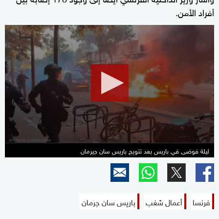
أفراد الأمن.
0
seconds
of
7
minutes,
55
seconds
ليلة فوضى في باريس بعد تتويج باريس سان جيرمان
فرنسا
أعمال شغب
باريس سان جرمان