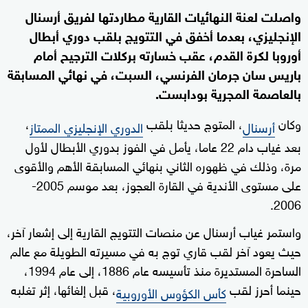
واصلت لعنة النهائيات القارية مطاردتها لفريق أرسنال
الإنجليزي، بعدما أخفق في التتويج بلقب دوري أبطال
أوروبا لكرة القدم، عقب خسارته بركلات الترجيح أمام
باريس سان جرمان الفرنسي، السبت، في نهائي المسابقة
بالعاصمة المجرية بودابست.
وكان
، المتوج حديثا بلقب
،
أرسنال
الدوري الإنجليزي الممتاز
بعد غياب دام 22 عاما، يأمل في الفوز بدوري الأبطال لأول
مرة، وذلك في ظهوره الثاني بنهائي المسابقة الأهم والأقوى
على مستوى الأندية في القارة العجوز، بعد موسم 2005-
2006.
واستمر غياب أرسنال عن منصات التتويج القارية إلى إشعار آخر،
حيث يعود آخر لقب قاري توج به في مسيرته الطويلة مع عالم
الساحرة المستديرة منذ تأسيسه عام 1886، إلى عام 1994،
حينما أحرز لقب
، قبل إلغائها، إثر تغلبه
كأس الكؤوس الأوروبية