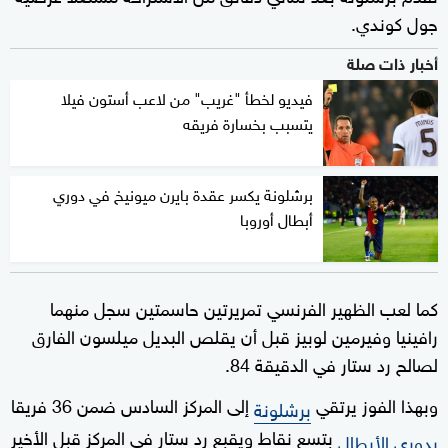
جول كوندي.
أخبار ذات صلة
فيديو لخطأ "غريب" من لاعب أستون فيلا
يتسبب بخسارة فريقه
برشلونة يكسر عقدة بايرن ميونيخ في دوري
أبطال أوروبا
كما لعب الظهير الفرنسي تمريرتين حاسمتين سجل منهما
رافينيا وفيرمين لوبيز قبل أن يقلص البديل ميلسون الفارق
لصالح رد ستار في الدقيقة 84.
وبهذا الفوز يرتقي
إلى المركز السادس ضمن 36 فريقا
برشلونة
بتسع نقاط ويقبع رد ستار في المركز قبل الأخير
بدوري الأبطال