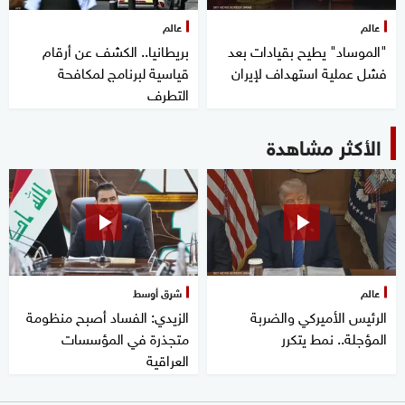
عالم
عالم
"الموساد" يطيح بقيادات بعد
بريطانيا.. الكشف عن أرقام
فشل عملية استهداف لإيران
قياسية لبرنامج لمكافحة
التطرف
الأكثر مشاهدة
عالم
شرق أوسط
الرئيس الأميركي والضربة
الزيدي: الفساد أصبح منظومة
المؤجلة.. نمط يتكرر
متجذرة في المؤسسات
العراقية