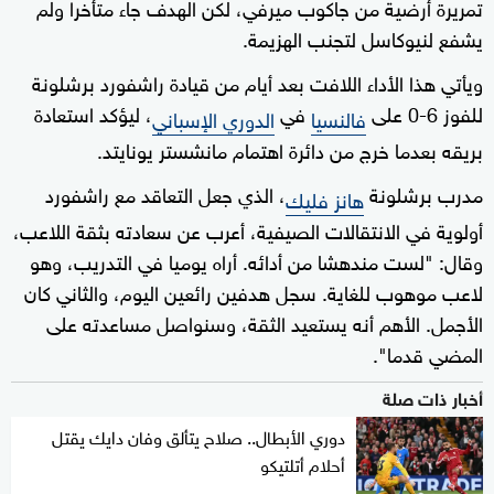
تمريرة أرضية من جاكوب ميرفي، لكن الهدف جاء متأخرا ولم
يشفع لنيوكاسل لتجنب الهزيمة.
ويأتي هذا الأداء اللافت بعد أيام من قيادة راشفورد برشلونة
للفوز 6-0 على
في
، ليؤكد استعادة
فالنسيا
الدوري الإسباني
بريقه بعدما خرج من دائرة اهتمام مانشستر يونايتد.
مدرب برشلونة
، الذي جعل التعاقد مع راشفورد
هانز فليك
أولوية في الانتقالات الصيفية، أعرب عن سعادته بثقة اللاعب،
وقال: "لست مندهشا من أدائه. أراه يوميا في التدريب، وهو
لاعب موهوب للغاية. سجل هدفين رائعين اليوم، والثاني كان
الأجمل. الأهم أنه يستعيد الثقة، وسنواصل مساعدته على
المضي قدما".
أخبار ذات صلة
دوري الأبطال.. صلاح يتألق وفان دايك يقتل
أحلام أتلتيكو