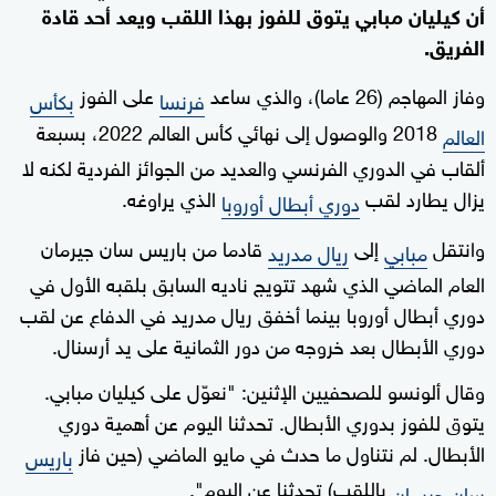
أن كيليان مبابي يتوق للفوز بهذا اللقب ويعد أحد قادة
الفريق.
وفاز المهاجم (26 عاما)، والذي ساعد
على الفوز
فرنسا
بكأس
2018 والوصول إلى نهائي كأس العالم 2022، بسبعة
العالم
ألقاب في الدوري الفرنسي والعديد من الجوائز الفردية لكنه لا
يزال يطارد لقب
الذي يراوغه.
دوري أبطال أوروبا
وانتقل
إلى
قادما من باريس سان جيرمان
مبابي
ريال مدريد
العام الماضي الذي شهد تتويج ناديه السابق بلقبه الأول في
دوري أبطال أوروبا بينما أخفق ريال مدريد في الدفاع عن لقب
دوري الأبطال بعد خروجه من دور الثمانية على يد أرسنال.
وقال ألونسو للصحفيين الإثنين: "نعوّل على كيليان مبابي.
يتوق للفوز بدوري الأبطال. تحدثنا اليوم عن أهمية دوري
الأبطال. لم نتناول ما حدث في مايو الماضي (حين فاز
باريس
باللقب) تحدثنا عن اليوم".
سان جيرمان