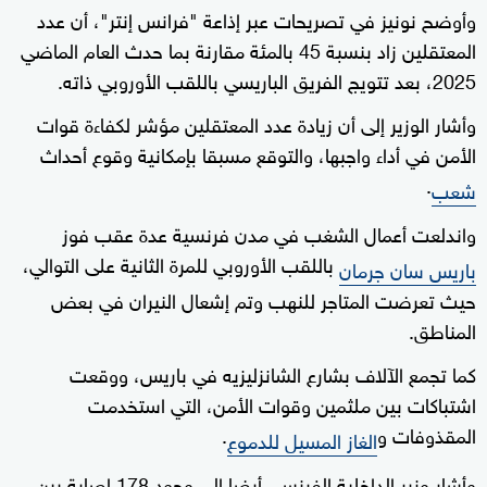
وأوضح نونيز في تصريحات عبر إذاعة "فرانس إنتر"، أن عدد
المعتقلين زاد بنسبة 45 بالمئة مقارنة بما حدث العام الماضي
2025، بعد تتويج الفريق الباريسي باللقب الأوروبي ذاته.
وأشار الوزير إلى أن زيادة عدد المعتقلين مؤشر لكفاءة قوات
الأمن في أداء واجبها، والتوقع مسبقا بإمكانية وقوع أحداث
.
شعب
واندلعت أعمال الشغب في مدن فرنسية عدة عقب فوز
باللقب الأوروبي للمرة الثانية على التوالي،
باريس سان جرمان
حيث تعرضت المتاجر للنهب وتم إشعال النيران في بعض
المناطق.
كما تجمع الآلاف بشارع الشانزليزيه في باريس، ووقعت
اشتباكات بين ملثمين وقوات الأمن، التي استخدمت
المقذوفات و
.
الغاز المسيل للدموع
وأشار وزير الداخلية الفرنسي أيضا إلى وجود 178 إصابة بين