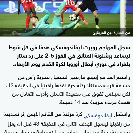
من المباراة بين الفريقين
سجل المهاجم روبرت ليفاندوفسكي هدفا في كل شوط
ليساعد برشلونة المتألق في الفوز 5-2 على رد ستار
بلغراد في دوري أبطال أوروبا لكرة القدم يوم الأربعاء.
وافتتح المدافع إينيغو مارتينيز التسجيل بضربة رأس من
مسافة قريبة مستغلا ركلة حرة نفذها رافينيا في الدقيقة 13،
لكن سيلاس تفوق على مصيدة التسلل وأدرك التعادل من
هجمة مرتدة سريعة بعد 14 دقيقة.
واستغل
كرة مرتدة من القائم الأيمن إثر تسديدة
ليفاندوفسكي
من رافينيا ليسجل الهدف الثاني في الدقيقة 43 قبل أن يعزز
تقدم برشلونة بعد ثماني دقائق من الاستراحة مستغلا عرضية