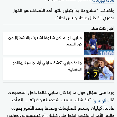
وأضاف: "مشروعنا بدأ يتبلور للتو. أحد الأهداف هو الفوز
بدوري الأبطال عاجلا وليس آجلا".
أخبار ذات صلة
مبابي: لو لم أكن شغوفا لشعرت بالاشمئزاز من
كرة القدم
والدة مبابي تكشف: ابني أراد جنسية رونالدو
البرتغالية
وردا على سؤال حول ما إذا كان مبابي قائدا داخل المجموعة،
قال
: "بلا شك. بسبب شخصيته وخبرته ... إنه أحد
ألونسو
قادتنا. كيليان يستمع للتعليمات وبعدها ينفذ الأمور بجودة
عالية. الأمر لا يقتصر فقط على كيليان أو فينيسيوس جونيور