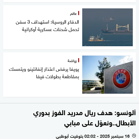
عالم
الدفاع الروسية: استهداف 3 سفن
تحمل شحنات عسكرية أوكرانية
رياضة
يويفا يرفض اعتذار إنفانتينو ويتمسك
بمقاطعة بطولات فيفا
ألونسو: هدف ريال مدريد الفوز بدوري
الأبطال..ونعوّل على مبابي
16 سبتمبر 2025 - 02:02 بتوقيت أبوظبي
l