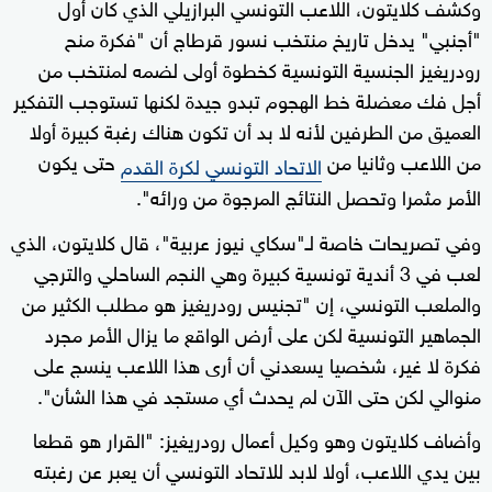
وكشف كلايتون، اللاعب التونسي البرازيلي الذي كان أول
"أجنبي" يدخل تاريخ منتخب نسور قرطاج أن "فكرة منح
رودريغيز الجنسية التونسية كخطوة أولى لضمه لمنتخب من
أجل فك معضلة خط الهجوم تبدو جيدة لكنها تستوجب التفكير
العميق من الطرفين لأنه لا بد أن تكون هناك رغبة كبيرة أولا
من اللاعب وثانيا من
حتى يكون
الاتحاد التونسي لكرة القدم
الأمر مثمرا وتحصل النتائج المرجوة من ورائه".
وفي تصريحات خاصة لـ"سكاي نيوز عربية"، قال كلايتون، الذي
لعب في 3 أندية تونسية كبيرة وهي النجم الساحلي والترجي
والملعب التونسي، إن "تجنيس رودريغيز هو مطلب الكثير من
الجماهير التونسية لكن على أرض الواقع ما يزال الأمر مجرد
فكرة لا غير، شخصيا يسعدني أن أرى هذا اللاعب ينسج على
منوالي لكن حتى الآن لم يحدث أي مستجد في هذا الشأن".
وأضاف كلايتون وهو وكيل أعمال رودريغيز: "القرار هو قطعا
بين يدي اللاعب، أولا لابد للاتحاد التونسي أن يعبر عن رغبته