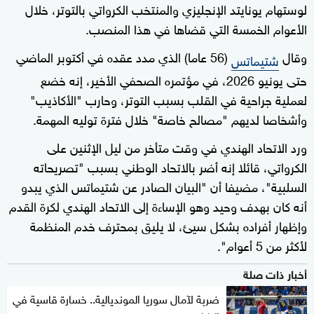
لوستهام يونايتد الإنجليزي والمنتخب الكرواتي بالتوتر، خلال
الأعوام الخمسة التي قضاها في هذا المنصب.
وقال
(56 عاما) الذي مدد عقده في أكتوبر الماضي
شتيماتس
حتى يونيو 2026، في مؤتمره الصحفي الأخير، إنه خضع
لعملية جراحية في القلب بسبب التوتر، وحارب "الأكاذيب"
وأشخاصا لديهم "مصالح خاصة" خلال فترة توليه المهمة.
ورد الاتحاد الهندي في وقت متأخر من ليل الإثنين على
الكرواتي، قائلا إنه أضر بالاتحاد الوطني بسبب "تصريحاته
السلبية"، مضيفا أن "البيان الصادر عن شتيماتس الذي يبدو
أنه كان بهدف وحيد وهو الإساءة إلى الاتحاد الهندي لكرة القدم
وإظهار أفراده بشكل سيئ، لا يليق بمحترف خدم المنظمة
لأكثر من 5 أعوام".
أخبار ذات صلة
ضربة لآمال سوريا المونديالية.. خسارة قاسية في