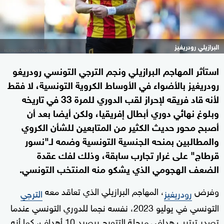
البرازيلي رودريغيز
استأثر المهاجم البرازيلي ونجم الترجي التونسي رودريغو
رودريغيز بالأضواء في الأوساط الكروية التونسية، لا فقط
لأنه قاد فريقه لإحراز لقب الدوري للمرة 33 في تاريخه
وبلوغ نهائي دوري أبطال إفريقيا، ولكن أيضا بعد أن
أصبح محور حديث الكثير من المتابعين للشأن الكروي
والمطالبين بمنحه الجنسية التونسية وضمه لـ"نسور
قرطاج" على غرار تجارب سابقة، وذلك لفك عقدة
الضعف الهجومي الذي يشكو منه المنتخب التونسي.
وفرض
، المهاجم البرازيلي الذي تعاقد معه
رودريغيز
الترجي
التونسي في يوليو 2023، نفسه نجما للدوري التونسي عندما
تصدر ترتيب هدافي مرحلة التتويج برصيد 10 أهداف، كما أنه