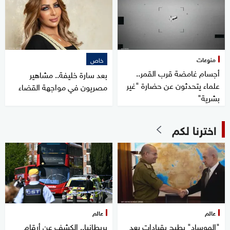
منوعات
خاص
أجسام غامضة قرب القمر..
بعد سارة خليفة.. مشاهير
علماء يتحدثون عن حضارة "غير
مصريون في مواجهة القضاء
بشرية"
اخترنا لكم
عالم
عالم
"الموساد" يطيح بقيادات بعد
بريطانيا.. الكشف عن أرقام