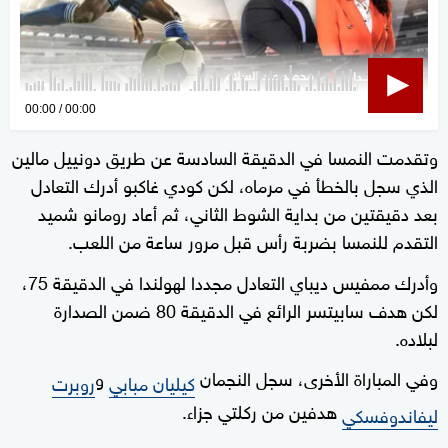
0
00:00
00:00
seconds
وتقدمت النمسا في الدقيقة السادسة عن طريق دونييل مالين
of
الذي سجل بالخطأ في مرماه، لكن كودي غاكبو أدرك التعادل
0
seconds
بعد دقيقتين من بداية الشوط الثاني، ثم أعاد رومانو شميد
التقدم للنمسا بضربة رأس قبل مرور ساعة من اللعب.
وأدرك ممفيس ديباي التعادل مجددا لهولندا في الدقيقة 75،
لكن هدف سابيتسر الرائع في الدقيقة 80 ضمن الصدارة
لبلاده.
وفي المباراة الأخرى، سجل النجمان
و
كيليان مبابي
روبرت
هدفين من ركلتي جزاء.
ليفاندوفسكي