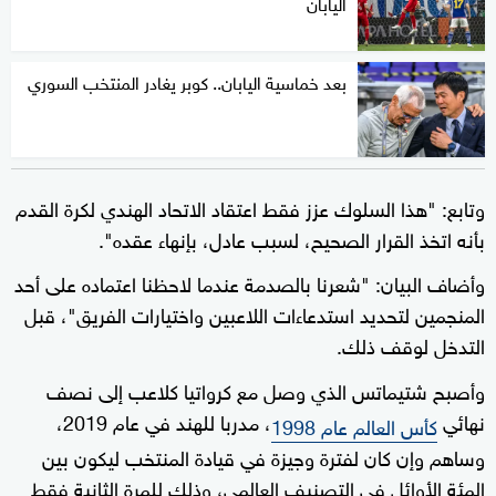
اليابان
بعد خماسية اليابان.. كوبر يغادر المنتخب السوري
وتابع: "هذا السلوك عزز فقط اعتقاد الاتحاد الهندي لكرة القدم
بأنه اتخذ القرار الصحيح، لسبب عادل، بإنهاء عقده".
وأضاف البيان: "شعرنا بالصدمة عندما لاحظنا اعتماده على أحد
المنجمين لتحديد استدعاءات اللاعبين واختيارات الفريق"، قبل
التدخل لوقف ذلك.
وأصبح شتيماتس الذي وصل مع كرواتيا كلاعب إلى نصف
نهائي
، مدربا للهند في عام 2019،
كأس العالم عام 1998
وساهم وإن كان لفترة وجيزة في قيادة المنتخب ليكون بين
المئة الأوائل في التصنيف العالمي، وذلك للمرة الثانية فقط