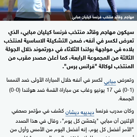
مهاجم وقائد منتخب فرنسا كيليان مبابي
سيكون مهاجم وقائد منتخب فرنسا كيليان مبابي، الذي
تعرض لكسر في أنفه، ضمن التشكيلة الاساسية لمنتخب
بلاده في مواجهة بولندا الثلاثاء في دورتموند خلال الجولة
الثالثة من المجموعة الرابعة، كما أعلن مصدر مقرب من
المنتخب لوكالة "فرانس برس".
وتعرض
لكسر في أنفه خلال المباراة الأولى ضد النمسا
مبابي
(1-0) في 17 يونيو وغاب عن مباراة القمة ضد هولندا (0-0)
الجمعة.
وكان مدرب فرنسا
كشف في مؤتمر صحفي
ديدييه ديشان
الإثنين أن مبابي "يتحسّن كل يوم"، وقال في هذا الصدد
"الأمر أفضل كل يوم، إنه أفضل اليوم من الأمس وأول من
أمس، بعد خضوعه للعلاج اختفى الورم الدموي بشكل جيد