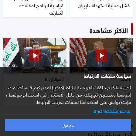
فشل عملية استهداف لإيران
قياسية لبرنامج لمكافحة
التطرف
الأكثر مشاهدة
سياسة ملفات الارتباط
عالم
شرق أوسط
الرئيس الأميركي والضربة
الزيدي: الفساد أصبح منظومة
نحن نستخدم ملفات تعريف الارتباط (كوكيز) لفهم كيفية استخدامك
المؤجلة.. نمط يتكرر
متجذرة في المؤسسات
لموقعنا ولتحسين تجربتك. من خلال الاستمرار في استخدام موقعنا ،
العراقية
فإنك توافق على استخدامنا لملفات تعريف الارتباط.
سياسية الخصوصية
مدرب فرنسا يكشف آخر تطورات وضع مبابي
موافق
قبل مباراة بولندا