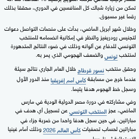
تمكن من زيارة شباك كل المنافسين في الدوري، محققا بذلك
رقما غير مسبوق.
وخلال شهر أبريل الماضي، بدأت على منصات التواصل دعوات
لتجنيس رودريغيز والنظر في إمكانية انضمامه للمنتخب
التونسي للدفاع عن ألوانه وذلك في ضوء النتائج المتدهورة
لمنتخب
والضعف الهجومي الذي يمر به.
تونس
وحقق منتخب
خلال العام الجاري نتائج سيئة
نسور قرطاج
عندما خرج من مسابقة
منذ الدور الأول
كأس أمم إفريقيا
وسجل خط الهجوم هدفا يتيما.
وفي مشاركته في دورة مصر الدولية الودية في مارس
الماضي، عجز
عن تسجيل أي هدف في
المنتخب التونسي
مباراتين، في حين سجل هدفا واحدا من ضربة جزاء في
مباراتين لحساب تصفيات
وذلك أمام غينيا
كأس العالم 2026
الإستوائية ثم ناميبيا.