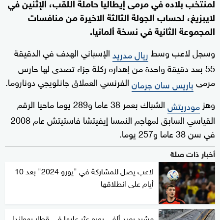
لمنتخب بلاده في مرمى إيطاليا حاملة اللقب، الإثنين في
لايبزيغ، لحساب الجولة الثالثة الاخيرة من منافسات
المجموعة الثانية في نسخة ألمانيا.
وسجل لاعب وسط
الإسباني الهدف في الدقيقة
ريال مدريد
55 بعد دقيقة واحدة من إهداره ركلة جزاء تصدى لها حارس
مرمى
الفرنسي العملاق جانلويجي دوناروما.
باريس سان جرمان
وهز
الشباك بعمر 38 عاما و289 يوما ماحيا الرقم
مودريتش
القياسي السابق لمهاجم النمسا إيفيتشا فاستيتش عام 2008
في سن 38 عاما و257 يوما.
أخبار ذات صلة
لاعب يصل للمشاركة في "يورو 2024" بعد 10
أيام على انطلاقها
مشرد يعيد ألفي يورو عثر عليها في قطار بهولندا