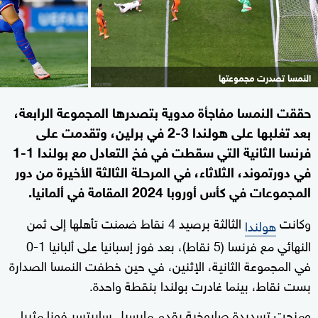
النمسا تصدرت مجموعتها
حققت النمسا مفاجأة مدوية بتصدرها المجموعة الرابعة،
بعد تغلبها على هولندا 3-2 في برلين، وتقدمت على
فرنسا الثانية التي سقطت في فخ التعادل مع بولندا 1-1
في دورتموند، الثلاثاء، في المرحلة الثالثة الأخيرة من دور
المجموعات في كأس أوروبا 2024 المقامة في ألمانيا.
وكانت
الثالثة برصيد 4 نقاط ضمنت تأهلها إلى ثمن
هولندا
النهائي مع فرنسا (5 نقاط)، بعد فوز إسبانيا على ألبانيا 1-0
في المجموعة الثانية، الإثنين، في حين خطفت النمسا الصدارة
بست نقاط، بينما غادرت بولندا بنقطة واحدة.
ومنحت تسديدة صاروخية بقدم مارسيل سابيتسر فوزا مثيرا