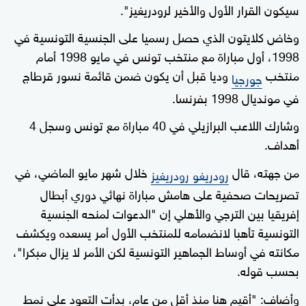
سيكون القرار الأول والأخير لرودريغيز".
وخاض كلايتون الذي حصل رسميا على الجنسية التونسية في
1998، أول مباراة مع منتخب تونس في مايو 1998 أمام
منتخب
وديا قبل أن يكون ضمن قائمة نسور قرطاج
جورجيا
في مونديال 1998 بفرنسا.
وشارك اللاعب البرازيلي في 40 مباراة مع تونس وسجل 4
أهداف.
من جهته، قال
خلال شهر مايو الماضي، في
رودريغو رودريغيز
تصريحات صحفية على هامش مباراة نهائي دوري أبطال
إفريقيا بين الترجي والأهلي إن "الدعوات لمنحه الجنسية
التونسية تأهبا لانضمامه للمنتخب الأول أمر يسعده ويكشف
مكانته في أوساط الجماهير التونسية لكن الأمر لا يزال مبكرا"،
بحسب قوله.
وأضاف: "أقيم هنا منذ أقل من عام، بدأت التعود على نمط