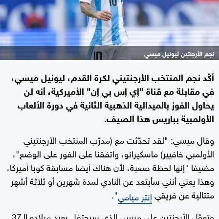
نجم الأرجنتين ليونيل ميسي
أكّد نجم المنتخب الأرجنتيني لكرة القدم، ليونيل ميسي،
في مقابلة مع قناة "إي إس بي إن" الأميركية، أنه لن
يحاول الفوز بالميدالية الذهبية الثانية في دورة الألعاب
الأولمبية بباريس هذا الصيف.
وقال ميسي: "لقد تحدّثت مع (مدرّب المنتخب الأرجنتيني
الأولمبي خافيير) ماسكيرانو، واتفقنا على الفور على الوضع"،
مضيفا "إنها لحظة صعبة، لأن هناك أيضا مسابقة كوبا أميركا،
وهذا يعني أنني سأبتعد عن النادي لمدة شهرين أو ثلاثة أشهر
متتالية عن فريقي
".
إنتر ميامي
وتعوّل الأرجنتين على ميسي الذي سيحتفل بعيد ميلاده الـ37