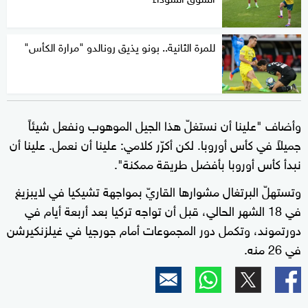
للمرة الثانية.. بونو يذيق رونالدو "مرارة الكأس"
وأضاف "علينا أن نستغلّ هذا الجيل الموهوب ونفعل شيئاً
جميلاً في كأس أوروبا. لكن أكرّر كلامي: علينا أن نعمل. علينا أن
نبدأ كأس أوروبا بأفضل طريقة ممكنة".
وتستهلّ البرتغال مشوارها القاريّ بمواجهة تشيكيا في لايبزيغ
في 18 الشهر الحالي، قبل أن تواجه تركيا بعد أربعة أيام في
دورتموند، وتكمل دور المجموعات أمام جورجيا في غيلزنكيرشن
في 26 منه.