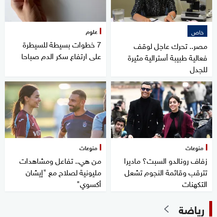
علوم
خاص
7 خطوات بسيطة للسيطرة
مصر.. تحرك عاجل لوقف
على ارتفاع سكر الدم صباحا
فعالية طبيبة أسترالية مثيرة
للجدل
منوعات
منوعات
زفاف رونالدو السبت؟ ماديرا
من هي.. تفاعل ومشاهدات
تترقب وقائمة النجوم تشعل
مليونية لصلاح مع "إيشان
التكهنات
أكسوي"
رياضة