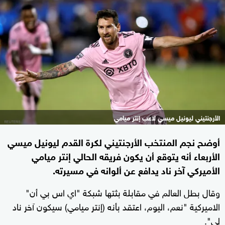
الأرجنتيني ليونيل ميسي لاعب إنتر ميامي
أوضح نجم المنتخب الأرجنتيني لكرة القدم ليونيل ميسي
الأربعاء أنه يتوقع أن يكون فريقه الحالي إنتر ميامي
الأميركي آخر ناد يدافع عن ألوانه في مسيرته.
وقال بطل العالم في مقابلة بثتها شبكة "اي اس بي أن"
الاميركية "نعم، اليوم، اعتقد بأنه (إنتر ميامي) سيكون آخر ناد
لي".