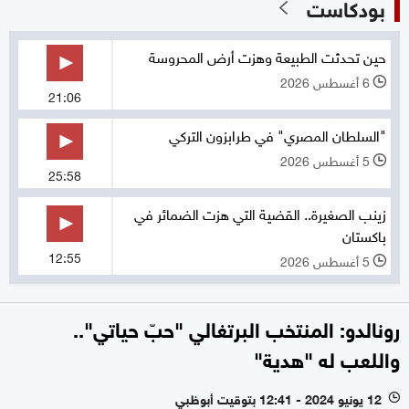
بودكاست
حين تحدثت الطبيعة وهزت أرض المحروسة
6 أغسطس 2026
l
21:06
"السلطان المصري" في طرابزون التركي
5 أغسطس 2026
l
25:58
زينب الصغيرة.. القضية التي هزت الضمائر في
باكستان
12:55
5 أغسطس 2026
l
رونالدو: المنتخب البرتغالي "حبّ حياتي"..
واللعب له "هدية"
12 يونيو 2024 - 12:41 بتوقيت أبوظبي
l