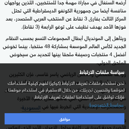
أرضه السنغال في مباراة مهمة جدا للمنتخبين، اللذين يواجهان
منافسة أيضا من جمهورية الكونغو الديمقراطية التي تحتل
المركز الثالث بفارق 3 نقاط عن المنتخب العربي المتصدر، بعد
فوزها الأحد بهدف نظيف على توغو الرابعة (3 نقاط).
ويتأهل إلى المونديال أبطال المجموعات التسع بحسب النظام
الجديد لكأس العالم الموسعة بمشاركة 48 منتخبا، بينما تخوض
أفضل 4 منتخبات وصيفة ملحقا بينها لتحديد من سيخوض
الملحق الدولي.
سياسة ملفات الارتباط
ووفقا للصحفي والمحلل الرياضي ياسر قاسم، فإن الكثيرين
قد يرون أن النتائج التي حققها السودان كانت مفاجأة نظرا
نحن نستخدم ملفات تعريف الارتباط (كوكيز) لفهم كيفية استخدامك
للأوضاع التي تعيشها البلاد، لكنه يشير إلى أن المنتخب استفاد
لموقعنا ولتحسين تجربتك. من خلال الاستمرار في استخدام موقعنا ،
فإنك توافق على استخدامنا لملفات تعريف الارتباط.
من فترة الاستقرار الفني التي عاشها خلال الفترة الأخيرة
سياسية الخصوصية
والمعسكرات الإعدادية التي انخرط فيها في
.
السعودية
واوضح قاسم لموقع "سكاي نيوز عربية": "شهدت الفترة
موافق
الأخيرة جدية كبيرة في كافة مراحل الإعداد، الأمر الذي انعكس