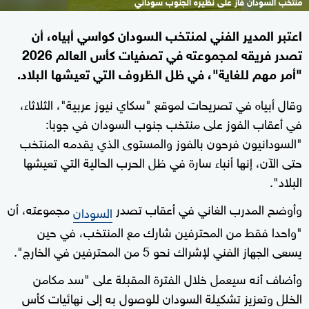
منتخب السودان فاز على نظيره الجنوب سوداني
اعتبر المدير الفني لمنتخب السودان كواسي أبياه، أن
تصدر فريقه لمجموعته في تصفيات كأس العالم 2026
"أمر مهم للغاية"، في ظل الظروف التي تعيشها البلاد.
وقال أبياه في تصريحات لموقع "سكاي نيوز عربية"، الثلاثاء،
في أعقاب الفوز على منتخب جنوب السودان في جوبا:
"السودانيون فرحون بالفوز والمستوى الذي يقدمه المنتخب
حتى الآن، إنها أنباء سارة في ظل الحرب الحالية التي تعيشها
البلاد".
وأوضح المدرب الغاني في أعقاب تصدر
مجموعته، أن
السودان
"واحدا فقط من المحترفين شارك مع المنتخب، في حين
يسعى الجهاز الفني لإشراك نحو 5 من المحترفين في الخارج".
وأضاف أنه سيعمل خلال الفترة المقبلة على "سد مكامن
الخلل وتعزيز تشكيلة السودان للوصول به إلى نهائيات كأس