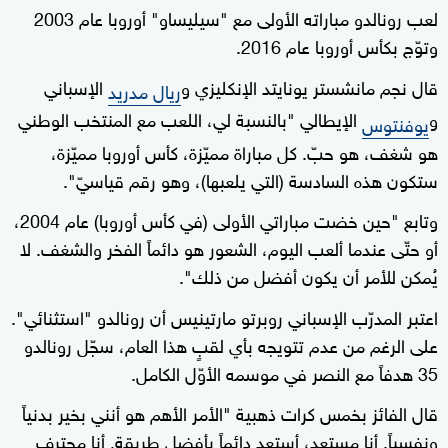
لعب رونالدو مباراته الأولى مع "سيليساو" أوروبا عام 2003
وتوّج بكأس أوروبا عام 2016.
قال نجم مانشستر يونايتد الإنكليزي و
الإسباني
ريال مدريد
و
الإيطالي "بالنسبة لي، اللعب مع المنتخب الوطني
يوفنتوس
هو شغف، هو حبّ. كل مباراة مميّزة، كأس أوروبا مميّزة،
ستكون هذه السادسة (التي يلعبها)، وهو رقم قياسيّ".
وتابع "حين خضت مباراتي الأولى (في كأس أوروبا) عام 2004،
أو حتّى عندما ألعب اليوم، الشعور هو دائماً الفخر والشغف. لا
يُمكن للأمر أن يكون أفضل من ذلك".
اعتبر المدرّب الإسباني روبرتو مارتينيس أن رونالدو "استثنائي".
على الرغم من عدم تتويجه بأي لقبٍ هذا العام، سجّل رونالدو
35 هدفاً مع النصر في موسمه الأوّل الكامل.
قال الفائز بخمس كرات ذهبية "الأمر الأهم هو أنني بخير بدنياً
ونفسياً. أنا مستعد، أستعد دائماً بأفضل طريقة. أنا محترف