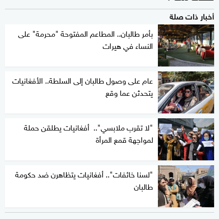
أخبار ذات صلة
بأمر طالبان.. المطاعم المفتوحة "محرمة" على
النساء في هيرات
عام على وصول طالبان إلى السلطة.. الأفغانيات
يتحدثن عما وقع
"لا تقرب ملابسي".. أفغانيات يطلقن حملة
لمواجهة قمع المرأة
"لسنا خائفات".. أفغانيات يتظاهرن ضد حكومة
طالبان