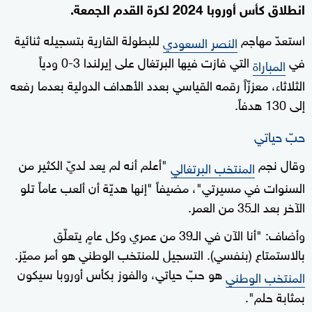
انطلاق كأس أوروبا 2024 لكرة القدم الجمعة.
استعدّ مهاجم
للبطولة القارية بتسجيله ثنائية
النصر السعودي
في
التي فازت فيها البرتغال على إيرلندا 3-0 ودياً
المباراة
الثلاثاء، معززّاً رقمه القياسي بعدد الأهداف الدولية بعدما رفعه
إلى 130 هدفاً.
حبّ حياتي
وقال نجم
"أعلم أنه لم يعد لديّ الكثير من
المنتخب البرتغالي
السنوات في مسيرتي"، مضيفاً "إنها هديّة أن ألعب عاماً تلو
الآخر بعد الـ35 من العمر.
وأضاف: "أنا الآن في الـ39 من عمري وكل عامٍ يتعلّق
بالاستمتاع (بنفسي). التسجيل للمنتخب الوطني هو أمر مميّز.
هو حبّ حياتي، والفوز بكأس أوروبا سيكون
المنتخب الوطني
بمثابة حلم".