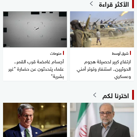
الأكثر قراءة
شرق أوسط
منوعات
ارتفاع كبير لحصيلة هجوم
أجسام غامضة قرب القمر..
الحوثيين.. استنفار وتوتر أمني
علماء يتحدثون عن حضارة "غير
وعسكري
بشرية"
اخترنا لكم