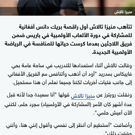
منيزا تالاش
تتأهب منيزا تالاش أول راقصة بريك دانس أفغانية
للمشاركة في دورة الألعاب الأولمبية في باريس ضمن
فريق اللاجئين بعدما كرست حياتها للمنافسة في الرياضة
الأولمبية الجديدة.
وقالت تالاش أثناء استعدادها للتدريب في ساحة عامة بحي
فاييكاس بمدريد "أود أن أذهب وأتنافس مع الفريق الأفغاني
إلى جانب فتيات أخريات لكننا جميعا نعلم أن هذا مستحيل.
ونقلت رويترز عن
قولها "أنا سعيدة جدا لأنه قبل
منيزا تالاش
عدة أشهر كان الأمر (المشاركة في الأولمبياد) مجرد حلم، لكنني
الآن أعيش حلمي".
وأضافت "أستطيع أن أنظر إلى نفسي وأقول إنني هنا، وأنني
حققت ذلك".