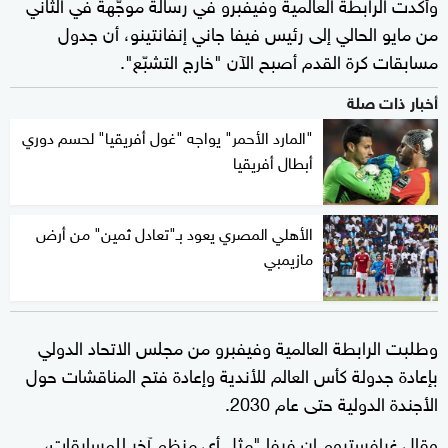
وأكدت الرابطة العالمية وفيفبرو في رسالة موجّهة في الثاني
من مايو الحالي إلى رئيس فيفا جاني إنفانتينو، أن جدول
مسابقات كرة القدم أصبح الآن "خارج التشبّع".
أخبار ذات صلة
"المارد الأحمر" يواجه "غول أفريقيا" لحسم دوري
أبطال أفريقيا
الأهلي المصري يعود بـ"تعادل ثمين" من أرض
مازيمبي
وطلبت الرابطة العالمية وفيفبرو من مجلس الاتحاد الدولي
بإعادة جدولة كأس العالم للأندية وإعادة فتح المناقشات حول
الأجندة الدولية حتى عام 2030.
وقال غرافستروم إن فيفا "مثل أي منظم آخر للمسابقات،