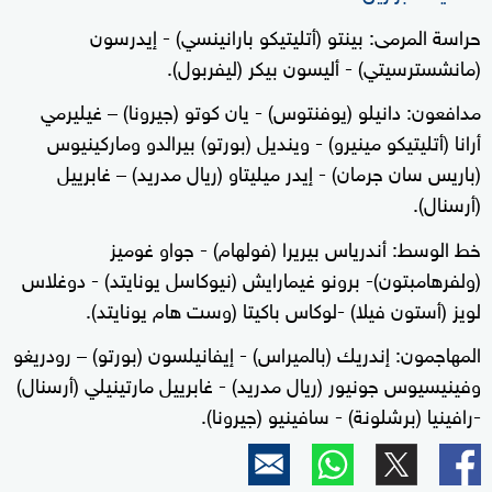
حراسة المرمى: بينتو (أتليتيكو بارانينسي) - إيدرسون
(مانشسترسيتي) - أليسون بيكر (ليفربول).
مدافعون: دانيلو (يوفنتوس) - يان كوتو (جيرونا) – غيليرمي
أرانا (أتليتيكو مينيرو) - وينديل (بورتو) بيرالدو وماركينيوس
(باريس سان جرمان) - إيدر ميليتاو (ريال مدريد) – غابرييل
(أرسنال).
خط الوسط: أندرياس بيريرا (فولهام) - جواو غوميز
(ولفرهامبتون)- برونو غيمارايش (نيوكاسل يونايتد) - دوغلاس
لويز (أستون فيلا) -لوكاس باكيتا (وست هام يونايتد).
المهاجمون: إندريك (بالميراس) - إيفانيلسون (بورتو) – رودريغو
وفينيسيوس جونيور (ريال مدريد) - غابرييل مارتينيلي (أرسنال)
-رافينيا (برشلونة) - سافينيو (جيرونا).