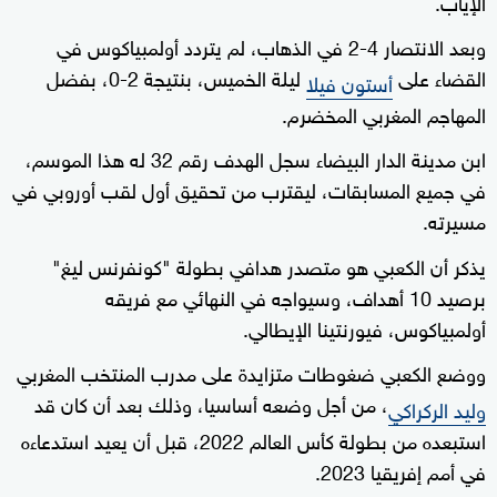
الإياب.
وبعد الانتصار 4-2 في الذهاب، لم يتردد أولمبياكوس في
القضاء على
ليلة الخميس، بنتيجة 2-0، بفضل
أستون فيلا
المهاجم المغربي المخضرم.
ابن مدينة الدار البيضاء سجل الهدف رقم 32 له هذا الموسم،
في جميع المسابقات، ليقترب من تحقيق أول لقب أوروبي في
مسيرته.
يذكر أن الكعبي هو متصدر هدافي بطولة "كونفرنس ليغ"
برصيد 10 أهداف، وسيواجه في النهائي مع فريقه
أولمبياكوس، فيورنتينا الإيطالي.
ووضع الكعبي ضغوطات متزايدة على مدرب المنتخب المغربي
، من أجل وضعه أساسيا، وذلك بعد أن كان قد
وليد الركراكي
استبعده من بطولة كأس العالم 2022، قبل أن يعيد استدعاءه
في أمم إفريقيا 2023.