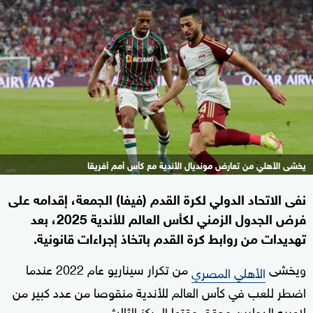
يخشى الأهلي من تعارض مونديال الأندية مع كأس أمم أفريقا
نفى الاتحاد الدولي لكرة القدم (فيفا) الجمعة، إقدامه على
فرض الجدول الزمني لكأس العالم للأندية 2025، بعد
تهديدات من روابط كرة القدم باتخاذ إجراءات قانونية.
ويخشى
من تكرار سيناريو عام 2022 عندما
الأهلي المصري
اضطر للعب في كأس العالم للأندية منقوصا من عدد كبير من
لاعبيه الدوليين وحقق وقتها المركز الثالث.