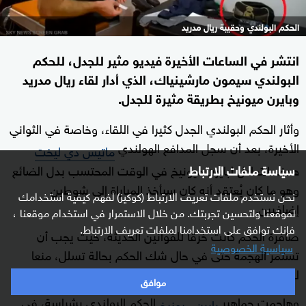
الحكم البولندي وحقيبة ريال مدريد
انتشر في الساعات الأخيرة فيديو مثير للجدل، للحكم
البولندي سيمون مارشينياك، الذي أدار لقاء ريال مدريد
وبايرن ميونيخ بطريقة مثيرة للجدل.
وأثار الحكم البولندي الجدل كثيرا في اللقاء، وخاصة في الثواني
الأخيرة، بعد أن سجل المدافع الهولندي
ماتيس دي ليخت
هدف التعادل لبايرن ميونيخ في الوقت المحتسب بدل الضائع
سياسة ملفات الارتباط
وهو ما كان يُعتقد أنه كان سيأخذ المباراة إلى شوطين
نحن نستخدم ملفات تعريف الارتباط (كوكيز) لفهم كيفية استخدامك
إضافيين.
لموقعنا ولتحسين تجربتك. من خلال الاستمرار في استخدام موقعنا ،
فإنك توافق على استخدامنا لملفات تعريف الارتباط.
صافرة الحكم كانت خرقا للقوانين الحديثة، حيث يجب أن
سياسية الخصوصية
تستمر الهجمة حتى في حال شك الحكم بحالة تسلل، منعا
لخطأ تقديري منه يوقف اللعب دون وجه حق.
موافق
وهاجمت جماهير
الحكم البولندي بشراسة، في
بايرن ميونيخ