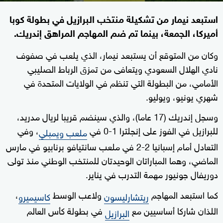
استبعد نيمار من تشكيلة منتخب البرازيل في بطولة كوبا
أميركا، الجمعة، بينما تم ضم المهاجم المراهق إندريك.
وكان من المتوقع أن يستبعد نيمار، الذي يلعب في صفوف
نادي الهلال السعودي ويتعافى من تمزق الرباط الصليبي
الأمامي، من البطولة التي تنظم في الولايات المتحدة في
شهري يونيو، ويوليو.
وسجل إندريك (17 عاما)، والذي سينضم قريبا لريال مدريد،
للبرازيل في الفوز على إنجلترا 1-0 في
، وفي
ملعب ويمبلي
التعادل أمام إسبانيا 2-2 في ملعب سانتيافو برنابيو في مارس
الماضي، وهما المباراتان الوحيدتان للمنتخب الوطني منذ تولى
دوريفال جونيور مهمة التدرب في يناير.
كما استبعد المهاجم
ولاعب الوسط
،
ريتشارليسون
كاسيميرو
اللذان شاركا أساسيين مع
في بطولة كأس العالم
البرازيل