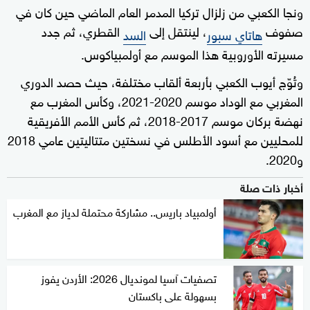
ونجا الكعبي من زلزال تركيا المدمر العام الماضي حين كان في
صفوف
، لينتقل إلى
القطري، ثم جدد
هاتاي سبور
السد
مسيرته الأوروبية هذا الموسم مع أولمبياكوس.
وتُوّج أيوب الكعبي بأربعة ألقاب مختلفة، حيث حصد الدوري
المغربي مع الوداد موسم 2020-2021، وكأس المغرب مع
نهضة بركان موسم 2017-2018، ثم كأس الأمم الأفريقية
للمحليين مع أسود الأطلس في نسختين متتاليتين عامي 2018
و2020.
أخبار ذات صلة
أولمبياد باريس.. مشاركة محتملة لدياز مع المغرب
تصفيات آسيا لمونديال 2026: الأردن يفوز
بسهولة على باكستان