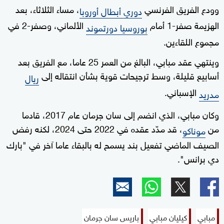
وودع الفريق الفرنسي
، مساء الثلاثاء، بعد
دوري أبطال أوروبا
الهزيمة صفر-1 أمام
الألماني، وصفر-2 في
بوروسيا دورتموند
مجموع اللقاءين.
وينتهي عقد مبابي، البالغ من العمر 25 عاما، مع الفريق بعد
أسابيع قليلة، وسط ترجيحات قوية بشأن انتقاله إلى
ريال
الإسباني.
مدريد
وكان مبابي، الذي انضم إلى سان جرمان عام 2017، قادما
من
، قد مدّد عقده في 2022 حتى 2024، لكنه رفض
موناكو
الصيف الماضي تفعيل بند يسمح له بالبقاء عاما آخر في "بارك
دي برانس".
مبابي
كيليان مبابي
باريس سان جرمان