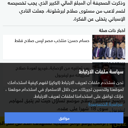
وذكرت الصحيفة أن المبلغ المالي الكبير الذي يجب تخصيصه
لضم لاعب من مستوى صلاح لبرشلونة، جعلت النادي
الإسباني يتخلى عن الفكرة.
أخبار ذات صلة
حسام حسن: منتخب مصر ليس صلاح فقط
بعد تعافيه من الإصابة..فيديو لعودة صلاح
سياسة ملفات الارتباط
لتدريباته مع ليفربول
نحن نستخدم ملفات تعريف الارتباط (كوكيز) لفهم كيفية استخدامك
لموقعنا ولتحسين تجربتك. من خلال الاستمرار في استخدام موقعنا ،
فإنك توافق على استخدامنا لملفات تعريف الارتباط.
وأصبح مستقبل صلاح موضع تساؤل حيث لم يتبق لمهاجم
سياسية الخصوصية
سوى 18 شهرا على عقده.
ليفربول
موافق
وكانت شبكة "سكاي سبورتس" البريطانية، قد أعلنت في
عاجل
يوقّع أوامر تنفيذية تستهدف الحد من منح الجنسية الأميركية با