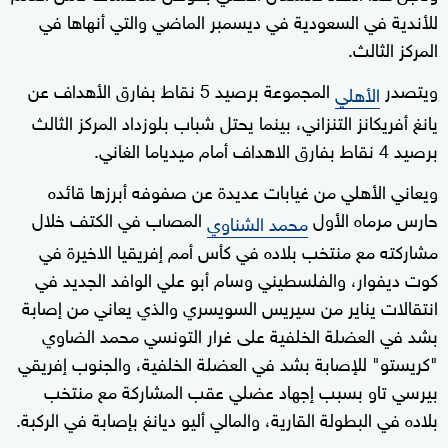
للأندية في السعودية في ديسمبر الماضي والتي أنهاها في
المركز الثالث.
ويتصدر
المجموعة برصيد 5 نقاط بفارق الأهداف عن
الأهلي
يانغ أفريكانز التنزاني، بينما يحتل شباب بلوزداد المركز الثالث
برصيد 4 نقاط بفارق الاهداف أمام ميدياما الغاني.
ويعاني الأهلي من غيابات عديدة عن صفوفه أبرزها قائده
حارس مرماه الأول
المصاب في الكتف خلال
محمد الشناوي
مشاركته مع منتخب بلاده في كأس أمم إفريقيا الاخيرة في
كوت ديفوار، والفلسطيني وسام أبو علي الوافد الجديد في
انتقالات يناير من سيريس السويسري والذي يعاني من إصابة
بشد في العضلة الخلفية على غرار التونسي محمد الضاوي
"كريستو" للإصابة بشد في العضلة الخلفية، والجنوب إفريقي
بيرسي تاو بسبب إجهاد عضلي عقب المشاركة مع منتخب
بلاده في البطولة القارية، والمالي أليو ديانغ بإصابة في الركبة.