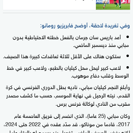
وفي تغريدة لاحقة، أوضح فابريزيو رومانو:
أعد باريس سان جرمان بالفعل خطته الاحتياطية بدون
مبابي منذ ديسمبر الماضي.
ستكون هناك على الأقل ثلاثة تعاقدات كبيرة هذا الصيف.
لاعب كبير ليحل محل كيليان بالطبع، ولاعب كبير في خط
الوسط وقلب دفاع موهوب.
وأبلغ النجم كيليان مبابي، ناديه بطل الدوري الفرنسي في كرة
القدم، نيته الرحيل في نهاية الموسم، حسب ما كشف مصدر
مقرب من النادي لوكالة فرنس برس.
وكان مبابي (25 عاما)، الذي انضم إلى فريق العاصمة عام
2017، قادما من موناكو، قد مدّد عقده في 2022 حتى 2024،
لكنه رفض الصيف الماضي تفعيل بند يسمح له بالبقاء عاما