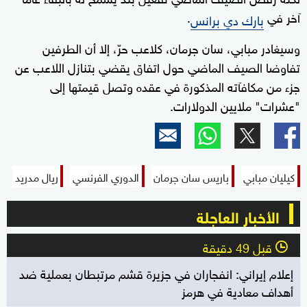
آخر في
.
بارك دي برانس
وسيغادر مبابي، سان جرمان، كلاعب حرّ، إلا أن الطرفين
تفاوضا الصيف الماضي حول اتفاق يقضي بتنازل اللاعب عن
جزء من مكافآته المذكورة في عقده وتصل قيمتها إلى
"عشرات" ملايين الدولارات.
كيليان مبابي
باريس سان جرمان
الدوري الفرنسي
ريال مدريد
الأخبار العاجلة
قبل 49 دقيقة
l
إعلام إيراني: انفجاران في جزيرة قشم مرتبطان بعملية ضد
أهداف معادية في هرمز