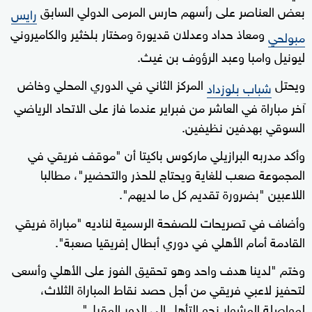
بعض العناصر على رأسهم حارس المرمى الدولي السابق
رايس
ومعاذ حداد وعدلان قديورة ومختار بلخثير والكاميروني
مبولحي
ليونيل وامبا وعبد الرؤوف بن غيث.
ويحتل
المركز الثاني في الدوري المحلي وخاض
شباب بلوزداد
آخر مباراة في العاشر من فبراير عندما فاز على الاتحاد الرياضي
السوقي بهدفين نظيفين.
وأكد مدربه البرازيلي ماركوس باكيتا أن "موقف فريقي في
المجموعة صعب للغاية ويحتاج للحذر والتحضير"، مطالبا
اللاعبين "بضرورة تقديم كل ما لديهم".
وأضاف في تصريحات للصفحة الرسمية لناديه "مباراة فريقي
القادمة أمام الأهلي في دوري أبطال إفريقيا صعبة".
وختم "لدينا هدف واحد وهو تحقيق الفوز على الأهلي وأسعى
لتحفيز لاعبي فريقي من أجل حصد نقاط المباراة الثلاث،
لمواصلة المشوار نحو التأهل إلى الدور المقبل".