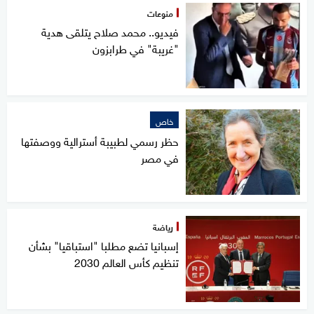
منوعات
فيديو.. محمد صلاح يتلقى هدية
"غريبة" في طرابزون
خاص
حظر رسمي لطبيبة أسترالية ووصفتها
في مصر
رياضة
إسبانيا تضع مطلبا "استباقيا" بشأن
تنظيم كأس العالم 2030