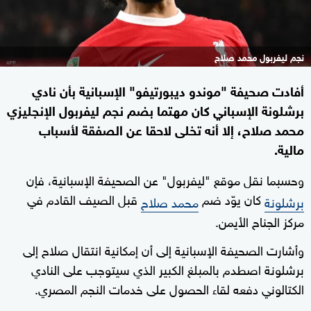
نجم ليفربول محمد صلاح
أفادت صحيفة "موندو ديبورتيفو" الإسبانية بأن نادي
برشلونة الإسباني كان مهتما بضم نجم ليفربول الإنجليزي
محمد صلاح، إلا أنه تخلى لاحقا عن الصفقة لأسباب
مالية.
وحسبما نقل موقع "ليفربول" عن الصحيفة الإسبانية، فإن
كان يوّد ضم
قبل الصيف القادم في
برشلونة
محمد صلاح
مركز الجناح الأيمن.
وأشارت الصحيفة الإسبانية إلى أن إمكانية انتقال صلاح إلى
برشلونة اصطدم بالمبلغ الكبير الذي سيتوجب على النادي
الكتالوني دفعه لقاء الحصول على خدمات النجم المصري.