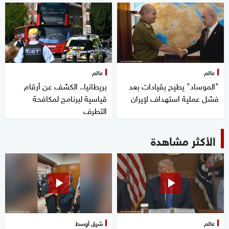
عالم
عالم
"الموساد" يطيح بقيادات بعد
بريطانيا.. الكشف عن أرقام
فشل عملية استهداف لإيران
قياسية لبرنامج لمكافحة
التطرف
الأكثر مشاهدة
عالم
شرق أوسط