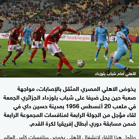
الأهلي أمام شباب بلوزداد
يخوض الاهلي المصري المثقل بالإصابات، مواجهة
صعبة حين يحل ضيفا على شباب بلوزداد الجزائري الجمعة
في ملعب 20 أغسطس 1956 بمدينة حسين داي في
لقاء مؤجل من الجولة الرابعة لمنافسات المجموعة الرابعة
ضمن مسابقة دوري أبطال إفريقيا لكرة القدم.
وتأجل هذا اللقاء لانشغال الأهلي بخوض منافسات كأس العالم