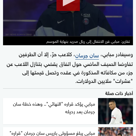
10
seconds
تقارير: مبابي قرر الانتقال إلى ريال مدريد بنهاية الموسم
وسيغادر مبابي،
، كلاعب حرّ، إلا أن الطرفين
سان جرمان
تفاوضا الصيف الماضي حول اتفاق يقضي بتنازل اللاعب عن
جزء من مكافآته المذكورة في عقده وتصل قيمتها إلى
"عشرات" ملايين الدولارات.
أخبار ذات صلة
مبابي يؤكد قراره "النهائي".. وهذه خطة سان
جرمان بعد رحيله
مبابي يبلغ مسؤولي باريس سان جرمان "قراره"