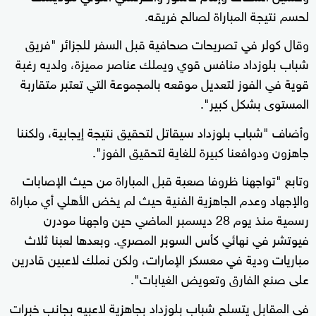
لحسم نتيجة المباراة لصالح فريقه.
وقال كولر في تصريحات صحافية قبل السفر للجزائر "فريق
شباب بلوزداد منافس قوي ويملك عناصر مميزة، ولديه رغبة
قوية في الفوز لتعديل موقعه بالمجموعة التي تعتبر متقاربة
المستوى بشكل كبير".
وأضاف "شباب بلوزداد سيقاتل لتحقيق نتيجة إيجابية، ولكننا
جاهزون ودوافعنا كبيرة للغاية لتحقيق الفوز".
وتابع "تواجهنا ظروفا صعبة قبل المباراة من حيث الإصابات
والإجهاد وعدم الجاهزية الفنية حيث لم يخض الأهلي أي مباراة
رسمية منذ يوم 28 ديسمبر الماضي حين واجهنا مودرن
فيوتشر في نهائي كأس السوبر المصري. وبعدها لعبنا ثلاث
مباريات ودية في معسكر الإمارات، ولكن نملك لاعبين قادرين
على صنع الفارق وتعويض الغيابات".
في المقابل يتسلح شباب بلوزداد بجاهزية لاعبيه بجانب خبرات