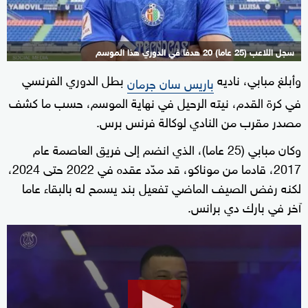
سجل اللاعب (25 عاما) 20 هدفا في الدوري هذا الموسم
وأبلغ مبابي، ناديه
بطل الدوري الفرنسي
باريس سان جرمان
في كرة القدم، نيته الرحيل في نهاية الموسم، حسب ما كشف
مصدر مقرب من النادي لوكالة فرنس برس.
وكان مبابي (25 عاما)، الذي انضم إلى فريق العاصمة عام
2017، قادما من موناكو، قد مدّد عقده في 2022 حتى 2024،
لكنه رفض الصيف الماضي تفعيل بند يسمح له بالبقاء عاما
آخر في بارك دي برانس.
0
seconds
of
1
minute,