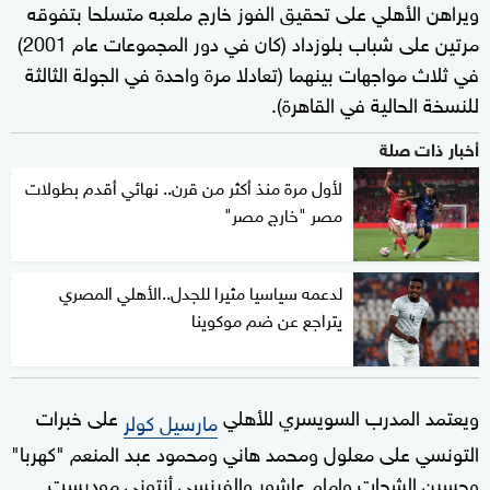
ويراهن الأهلي على تحقيق الفوز خارج ملعبه متسلحا بتفوقه
مرتين على شباب بلوزداد (كان في دور المجموعات عام 2001)
في ثلاث مواجهات بينهما (تعادلا مرة واحدة في الجولة الثالثة
للنسخة الحالية في القاهرة).
أخبار ذات صلة
لأول مرة منذ أكثر من قرن.. نهائي أقدم بطولات
مصر "خارج مصر"
لدعمه سياسيا مثيرا للجدل..الأهلي المصري
يتراجع عن ضم موكوينا
ويعتمد المدرب السويسري للأهلي
على خبرات
مارسيل كولر
التونسي على معلول ومحمد هاني ومحمود عبد المنعم "كهربا"
وحسين الشحات وإمام عاشور والفرنسي أنتوني موديست