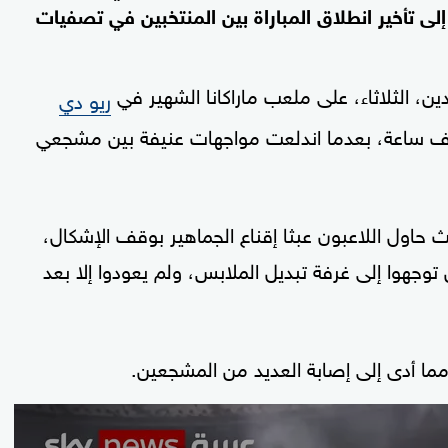
لى تأخير انطلاق المباراة بين المنتخبين في تصفيات
دين، الثلاثاء، على ملعب ماراكانا الشهير في
ريو دي
ها الأرجنتين 1-0، لنحو نصف ساعة، بعدما اندلعت مواجهات عنيفة بين مشجعي
اول اللاعبون عبثا إقناع الجماهير بوقف الإشكال،
 توجهوا إلى غرفة تبديل الملابس، ولم يعودوا إلا بعد
ما أدى إلى إصابة العديد من المشجعين.
0
seconds