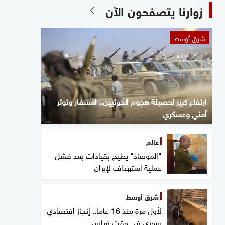
زوارنا يتصفحون الآن
شرق أوسط
ارتفاع كبير لحصيلة هجوم الحوثيين.. استنفار وتوتر
أمني وعسكري
عالم
"الموساد" يطيح بقيادات بعد فشل
عملية استهداف لإيران
شرق أوسط
لأول مرة منذ 16 عاما.. إنجاز اقتصادي
سوري في وقت قياسي