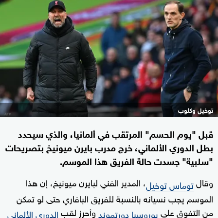
توخيل وكلوب
قبل "يوم الحسم" المرتقب في ألمانيا، والذي سيحدد
بطل الدوري الألماني، خرج مدرب بايرن ميونيخ بتصريحات
"سلبية" جسدت حالة الفريق هذا الموسم.
وقال
، المدير الفني لبايرن ميونيخ، إن هذا
توماس توخيل
الموسم يجب نسيانه بالنسبة للفريق البافاري حتى لو تمكن
من التفوق على
وأحرز لقب
بوروسيا دورتموند
الدوري الألماني