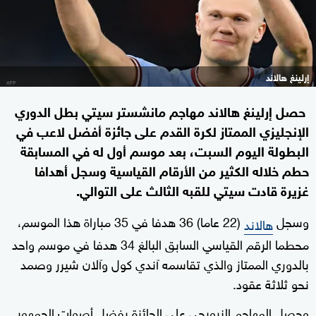
إرلينغ هالاند
حصل إرلينغ هالاند‭ ‬مهاجم مانشستر سيتي بطل الدوري
الإنجليزي الممتاز لكرة القدم على جائزة أفضل لاعب في
البطولة اليوم السبت، بعد موسم أول له في المسابقة
حطم خلاله الكثير من الأرقام القياسية وسجل أهدافا
غزيرة قادت سيتي للقبه الثالث على التوالي.
وسجل
(22 عاما) 36 هدفا في 35 مباراة هذا الموسم،
هالاند
محطما الرقم القياسي السابق البالغ 34 هدفا في موسم واحد
بالدوري الممتاز والذي تقاسمه آندي كول وآلان شيرر وصمد
نحو ثلاثة عقود.
وحصل المهاجم النرويجي على الجائزة بفضل أصوات الجمهور