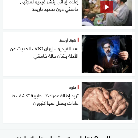
إعلام إيراني ينشر فيديو لمجتبى
خامنئي دون تحديد تاريخه
شرق أوسط
بعد الفيديو .. إيران تكثف الحديث عن
الأدلة بشأن حالة خامنئي
علوم
تريد إطالة عمرك؟.. طبيبة تكشف 5
عادات يغفل عنها كثيرون
برصيد سالب 8 نقاط.. عقوبة على ناد إنجليزي