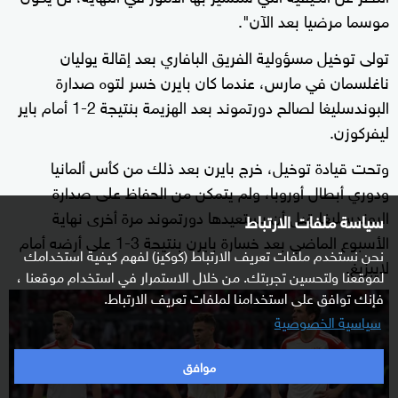
موسما مرضيا بعد الآن".
تولى توخيل مسؤولية الفريق البافاري بعد إقالة يوليان
ناغلسمان في مارس، عندما كان بايرن خسر لتوه صدارة
البوندسليغا لصالح دورتموند بعد الهزيمة بنتيجة 2-1 أمام باير
ليفركوزن.
وتحت قيادة توخيل، خرج بايرن بعد ذلك من كأس ألمانيا
ودوري أبطال أوروبا، ولم يتمكن من الحفاظ على صدارة
البوندسليغا قبل أن يستعيدها دورتموند مرة أخرى نهاية
سياسة ملفات الارتباط
الأسبوع الماضي بعد خسارة بايرن بنتيجة 3-1 على أرضه أمام
نحن نستخدم ملفات تعريف الارتباط (كوكيز) لفهم كيفية استخدامك
لايبزيغ.
لموقعنا ولتحسين تجربتك. من خلال الاستمرار في استخدام موقعنا ،
فإنك توافق على استخدامنا لملفات تعريف الارتباط.
سياسية الخصوصية
موافق