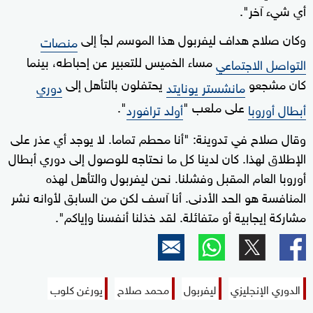
أي شيء آخر".
وكان صلاح هداف ليفربول هذا الموسم لجأ إلى
منصات
مساء الخميس للتعبير عن إحباطه، بينما
التواصل الاجتماعي
كان مشجعو
يحتفلون بالتأهل إلى
مانشستر يونايتد
دوري
على ملعب "
".
أبطال أوروبا
أولد ترافورد
وقال صلاح في تدوينة: "أنا محطم تماما. لا يوجد أي عذر على
الإطلاق لهذا. كان لدينا كل ما نحتاجه للوصول إلى دوري أبطال
أوروبا العام المقبل وفشلنا. نحن ليفربول والتأهل لهذه
المنافسة هو الحد الأدنى. أنا آسف لكن من السابق لأوانه نشر
مشاركة إيجابية أو متفائلة. لقد خذلنا أنفسنا وإياكم".
الدوري الإنجليزي
ليفربول
محمد صلاح
يورغن كلوب