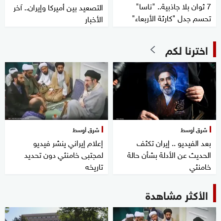
7 ثوان بلا جاذبية.. "ناسا"
التصعيد بين أميركا وإيران.. آخر
تحسم جدل "كارثة الأربعاء"
الأخبار
اخترنا لكم
شرق أوسط
شرق أوسط
بعد الفيديو .. إيران تكثف
إعلام إيراني ينشر فيديو
الحديث عن الأدلة بشأن حالة
لمجتبى خامنئي دون تحديد
خامنئي
تاريخه
الأكثر مشاهدة