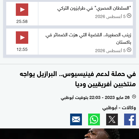
"السلطان المصري" في طرابزون التركي
5 أغسطس 2026
l
25:58
زينب الصغيرة.. القضية التي هزت الضمائر في
باكستان
12:55
5 أغسطس 2026
l
في حملة لدعم فينيسيوس.. البرازيل يواجه
منتخبين أفريقيين وديا
26 مايو 2023 - 22:03 بتوقيت أبوظبي
l
وكالات - أبوظبي