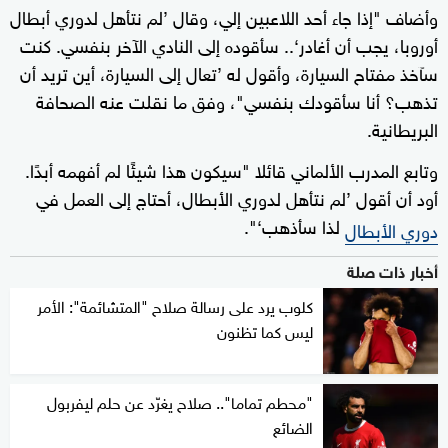
وأضاف "إذا جاء أحد اللاعبين إلي، وقال ’لم نتأهل لدوري أبطال
أوروبا، يجب أن أغادر‘.. سأقوده إلى النادي الآخر بنفسي. كنت
سآخذ مفتاح السيارة، وأقول له ’تعال إلى السيارة، أين تريد أن
تذهب؟ أنا سأقودك بنفسي"، وفق ما نقلت عنه الصحافة
البريطانية.
وتابع المدرب الألماني قائلا "سيكون هذا شيئًا لم أفهمه أبدًا.
أود أن أقول ’لم نتأهل لدوري الأبطال، أحتاج إلى العمل في
لذا سأذهب‘".
دوري الأبطال
أخبار ذات صلة
كلوب يرد على رسالة صلاح "المتشائمة": الأمر
ليس كما تظنون
"محطم تماما".. صلاح يغرّد عن حلم ليفربول
الضائع