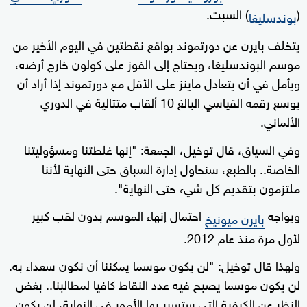
(
) السبت.
بوندسليغا
يتخلف بايرن عن دورتموند بواقع نقطتين في اليوم الأخير من
موسم البوندسليغا، ويحتاج إلى الفوز على كولون خارج أرضه،
ويأمل في أن يتعادل ماينز على الأقل مع دورتموند إذا أراد أن
يوسع رقمه القياسي البالغ 10 ألقاب متتالية في الدوري
الألماني.
وفي السياق، قال توخيل، الجمعة: "إنها غلطتنا ومسؤوليتنا
الخاصة.. بالطبع، سنحاول إدارة السباق حتى النهاية لأننا
ملتزمون بتقديم كل شيء حتى النهاية".
ويواجه
احتمال إنهاء الموسم بدون لقب كبير
بايرن ميونيخ
لأول مرة منذ عام 2012.
ولهذا قال توخيل: "لن يكون موسما يمكننا أن نكون سعداء به.
لن يكون موسما يصبح فيه عدد النقاط كافيا لمطالبنا.. بغض
النظر عن الكيفية التي ستسير بها الأمور في النهاية، لن يكون