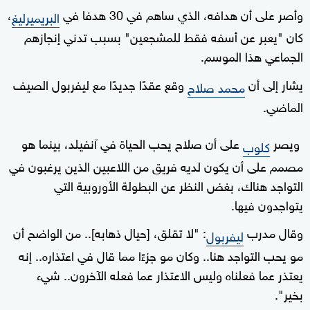
وأصر على أن هدافه، الذي ساهم في 30 هدفا في
،
البريميرليغ
كان "يعبر عن أسفه فقط للمشجعين" بسبب تدني إنجازهم
الجماعي هذا الموسم.
يشار إلى أن
وقع عقدًا جديدًا مع ليفربول الصيف
محمد صلاح
الماضي.
ويصر
على أن صلاح يحب الحياة في آنفيلد، بينما هو
كلوب
مصمم على أن يكون لديه فريق من اللاعبين الذين يرغبون في
التواجد هناك، بغض النظر عن البطولة الأوروبية التي
يتواجدون فيها.
وقال مدرب
: "لا تقلق، [حيال ذهابه].. من الواضح أن
ليفربول
مو يحب التواجد هنا.. وكان مو جزءًا مما قال في اعتذاره.. إنه
يعتذر عما فعلناه وليس الاعتذار عما فعله الآخرون.. شيء
بخير".