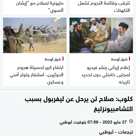
تترقب وقائمة النجوم تشعل
مليونية لصلاح مع "إيشان
التكهنات
أكسوي"
شرق أوسط
شرق أوسط
إعلام إيراني ينشر فيديو
ارتفاع كبير لحصيلة هجوم
لمجتبى خامنئي دون تحديد
الحوثيين.. استنفار وتوتر أمني
تاريخه
وعسكري
كلوب: صلاح لن يرحل عن ليفربول بسبب
التشامبيونزليغ
27 مايو 2023 - 07:59 بتوقيت أبوظبي
l
ترجمات - أبوظبي