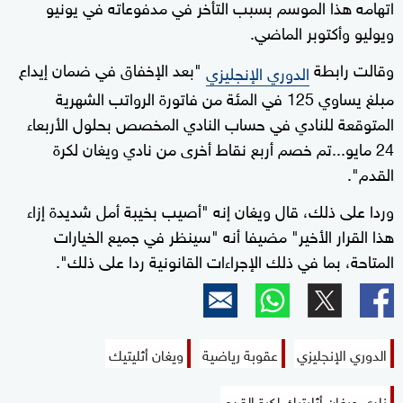
اتهامه هذا الموسم بسبب التأخر في مدفوعاته في يونيو
ويوليو وأكتوبر الماضي.
وقالت رابطة
"بعد الإخفاق في ضمان إيداع
الدوري الإنجليزي
مبلغ يساوي 125 في المئة من فاتورة الرواتب الشهرية
المتوقعة للنادي في حساب النادي المخصص بحلول الأربعاء
24 مايو...تم خصم أربع نقاط أخرى من نادي ويغان لكرة
القدم".
وردا على ذلك، قال ويغان إنه "أصيب بخيبة أمل شديدة إزاء
هذا القرار الأخير" مضيفا أنه "سينظر في جميع الخيارات
المتاحة، بما في ذلك الإجراءات القانونية ردا على ذلك".
الدوري الإنجليزي
عقوبة رياضية
ويغان أثليتيك
نادي ويغان أثليتيك لكرة القدم