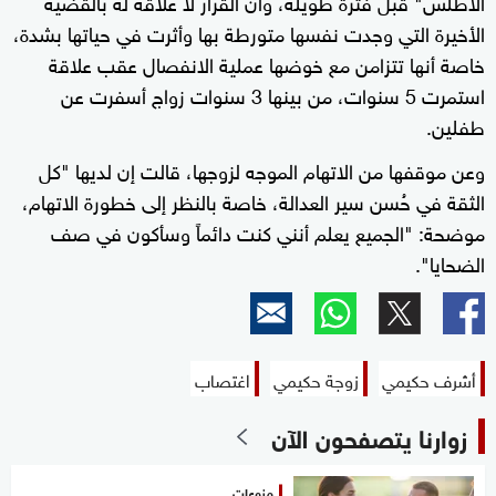
الأطلس" قبل فترة طويلة، وأن القرار لا علاقة له بالقضية
seconds
الأخيرة التي وجدت نفسها متورطة بها وأثرت في حياتها بشدة،
خاصة أنها تتزامن مع خوضها عملية الانفصال عقب علاقة
استمرت 5 سنوات، من بينها 3 سنوات زواج أسفرت عن
طفلين.
وعن موقفها من الاتهام الموجه لزوجها، قالت إن لديها "كل
الثقة في حُسن سير العدالة، خاصة بالنظر إلى خطورة الاتهام،
موضحة: "الجميع يعلم أنني كنت دائماً وسأكون في صف
الضحايا".
أشرف حكيمي
زوجة حكيمي
اغتصاب
زوارنا يتصفحون الآن
منوعات