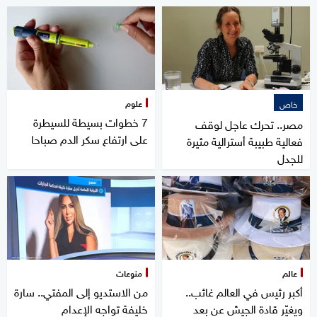
علوم
خاص
7 خطوات بسيطة للسيطرة
مصر.. تحرك عاجل لوقف
على ارتفاع سكر الدم صباحا
فعالية طبيبة أسترالية مثيرة
للجدل
عالم
منوعات
أكبر رئيس في العالم غائب..
من الاستديو إلى المفتي.. سارة
ويغيّر قادة الجيش عن بعد
خليفة تواجه الإعدام