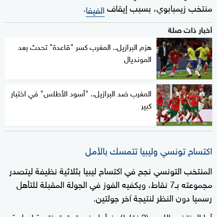
منتخب زيمبابوي، بسبب إيقاف
.
الفيفا
أخبار ذات صلة
هزم البرازيل.. المغرب كسر "قاعدة" تحدث بعد
المونديال
المغرب ضد البرازيل.. "أسود الأطلس" في اختبار
كبير
اكتساح تونسي وليبيا تتمسك بالأمل
المنتخب التونسي نجح في اكتساح ليبيا بثلاثية نظيفة ليتصدر
مجموعته بـ7 نقاط، ويكفيه الفوز في الجولة المقبلة للتأهل
رسميا دون النظر لنتيجة آخر جولتين.
أما المنتخب الليبي (3 نقاط)، فيأمل في تحقيق نتيجة إيجابية