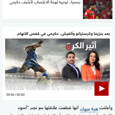
رسميا.. توجيه تهمة الاغتصاب لأشرف حكيمي
بعد بنزيما وكرستيانو وألفيش.. حكيمي في قفص الاتهام
0
00:00
00:00
seconds
وأعلنت
أنها قطعت علاقتها مع نجم "أسود
of
هبة عبوك
0