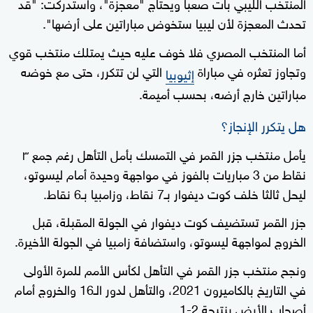
المنتخب الليبي بات صعبا ويحتاج "معجزة"، واستدركت: "قد
تحدث المعجزة لأن ليبيا ستخوض مباراتين على أرضها".
أما المنتخب المصري فلا خوف عليه حيث يمتلك منتخب قوي
وتجاوز تعثره في مباراة
التي لن تتكرر، حتى مع خوضه
إثيوبيا
مباراتين خارج أرضه، بحسب أميمة.
هل يتكرر الإنجاز؟
يأمل منتخب جزر القمر في التمسك بأمل التأهل رغم جمع ٣
نقاط من 3 مباريات بالفوز في مواجهة وحيدة أمام ليسوتو،
ليحل ثالثا خلف كوت ديفوار بـ7 نقاط، وزامبيا بـ6 نقاط.
جزر القمر تستضيف كوت ديفوار في الجولة المقبلة، قبل
الخروج لمواجهة ليسوتو، واستضافة زامبيا في الجولة الأخيرة.
ونجح منتخب جزر القمر في التأهل لكأس الأمم للمرة الأولى
في التاريخ بالكاميرون 2021، والتأهل لدور الـ16 والخروج أمام
أصحاب الأرض بنتيجة 2-1.