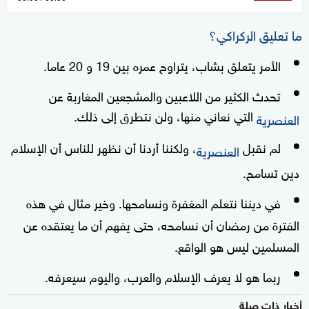
seconds
of
ما تعليق الركراكي؟
0
الأمر يتعلق بشاب، يتراوح عمره بين 19 و 20 عاما.
seconds
تحدث الكثير من اللاعبين والمشجعين المغاربة عن
التي نعاني منها، ولن نتطرق إلى ذلك.
العنصرية
لم نقبل
، ولكننا أردنا أن نظهر للناس أن الإسلام
العنصرية
دين تسامح.
في ديننا نتعلم المغفرة ونسامحها. وخير مثال في هذه
الفترة من رمضان أن نسامحه، حتى يفهم أن ما يعتقده عن
المسلمين ليس هو الواقع.
ربما هو لا يعرف الإسلام والعرب، واليوم سيعرفه.
أخبار ذات صلة