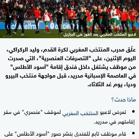
لاعبو المنتخب المغربي بعد الفوز على البرازيل
علّق مدرب المنتخب المغربي لكرة القدم، وليد الركراكي،
اليوم الإثنين، على "التصرفات العنصرية"، التي صدرت
من موظف يشتغل داخل فندق إقامة "أسود الأطلس"
في العاصمة الإسبانية مدريد، قبل مواجهة منتخب البيرو
وديا، يوم غد الثلاثاء.
ماذا حدث؟
تعرض لاعبو
لموقف "عنصري" في مقر
المنتخب المغربي
إقامتهم في مدريد.
قام موظف تابع للفندق بنشر صور "أسود الأطلس" على