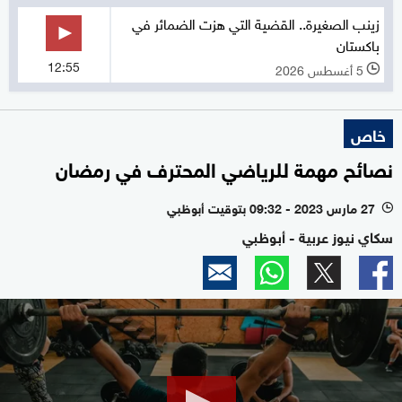
زينب الصغيرة.. القضية التي هزت الضمائر في
باكستان
12:55
5 أغسطس 2026
l
خاص
نصائح مهمة للرياضي المحترف في رمضان
27 مارس 2023 - 09:32 بتوقيت أبوظبي
l
سكاي نيوز عربية - أبوظبي
0
seconds
of
0
seconds