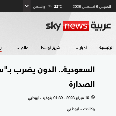
الخميس 6 أغسطس 2026
°C
22
واشنطن
ر
الرئيسية
أخبار
شرق أوسط
عالم
السعودية.. الدون يضرب بـ"س
الصدارة
10 فبراير 2023 - 01:39 بتوقيت أبوظبي
l
وكالات - أبوظبي