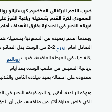
ضرب النجم البرتغالي المخضرم كريستيانو رون
فريقه النصر في الصدارة بفارق الأهداف أمام الشب
وبعدما افتتح رصيده في السعودية بتسجيله ه
التعادل أمام
2-2 في الوقت بدل الضائع 
الفتح
ركلة جزاء في المرحلة الماضية، ضرب
رونالدو
برباعية الخميس في ملعب الوحدة بعد أيام
معدودة على احتفاله بعيد ميلاده الثامن والثلاثي
الذي خاض مباراة أكثر من منافسه، على أن يلحق