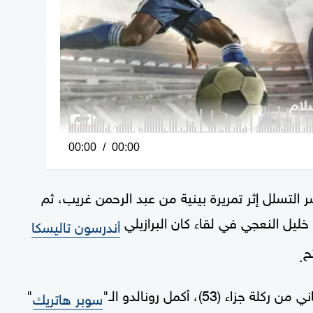
0
00:00
00:00
seconds
of
باعيته في الدقيقة 21 بعدما كسر التسلل إثر تمريرة بينية من عبد الرحمن غريب، ثم
0
أندرسون تاليسكا
seconds
Volume
100%
ح
.
53)، أكمل رونالدو الـ"
"
سوبر هاتريك