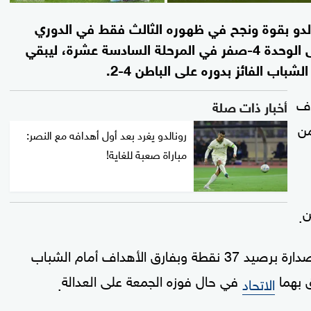
الدو بقوة ونجح في ظهوره الثالث فقط في الدوري
السعودي لكرة القدم بتسجيله رباعية الفوز على الوحدة 4-صفر في المرحلة السادسة عشرة، ليبقي
اب الفائز بدوره على الباطن 4-2.
دف
أخبار ذات صلة
من
رونالدو يغرد بعد أول أهدافه مع النصر:
مباراة صعبة للغاية!
ن
.
وبهذه الرباعية، أبقى رونالدو فريقه النصر في الصدارة برصيد 37 نقطة وبفارق الأهداف أمام الشباب
 بهما
في حال فوزه الجمعة على العدالة
الاتحاد
.