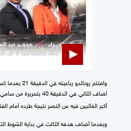
وافتتح رونالدو ر
أضاف الثاني في الدقيقة 40 بتمريرة من سامي خليل النعجي في لقاء كان البرازيلي
أكبر الغائبين فيه عن النصر نتيجة طرده أمام الفت
وبعدما أضاف هدفه الثالث في بداية الشوط الثاني من ركلة جزاء (