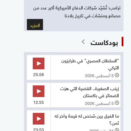
ترامب: تُشيّد شركات الدفاع الأميركية أكبر عدد من
مصانع ومنشآت في تاريخ بلادنا
المزيد
بودكاست
"السلطان المصري" في طرابزون
التركي
25:58
5 أغسطس 2026
l
زينب الصغيرة.. القضية التي هزت
الضمائر في باكستان
12:55
5 أغسطس 2026
l
ما الفرق بين شخص له قيمة وآخر له
ثمن؟
23:53
31 يوليو 2026
l