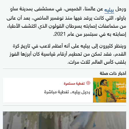
ورحل
عن عالمنا، الخميس، في مستشفى بمدينة ساو
بيليه
باولو، التي كانت يرقد فيها منذ نوفمبر الماضي، بعد أن عانى
من مضاعفات إصابته بسرطان القولون الذي اكتشف الأطباء
إصابته به في سبتمبر من عام 2021.
وينظر كثيرون إلى بيليه على أنه أعظم لاعب في تاريخ كرة
القدم، فقد تمكن من تحطيم أرقام قياسية كان أبرزها الفوز
بلقب كأس العالم ثلاث مرات.
أخبار ذات صلة
تغطية مستمرة
رحيل بيليه.. تغطية مباشرة
0
seconds