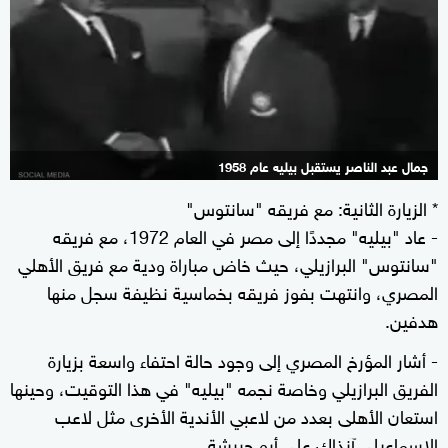
جمال عبد الناصر يستقبل بيليه عام 1958
* الزيارة الثانية: مع فريقه "سانتوس"
- عاد "بيليه" مجددًا إلى مصر في العام 1972، مع فريقه
"سانتوس" البرازيلي، حيث خاض مباراة ودية مع فريق الأهلي
المصري، وانتهت بفوز فريقه بخماسية نظيفة سجل منها
هدفين.
- أشار المؤرخ المصري إلى وجود حالة احتفاء واسعة بزيارة
الفريق البرازيلي وخاصة نجمه "بيليه" في هذا التوقيت، وحينها
استعان الأهلى بعدد من لاعبي الأندية الأخرى مثل لاعب
الإسماعيلي آنذاك علي أبو جريشة.