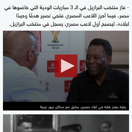
- فاز منتخب البرازيل في الـ 3 مباريات الودية التي خاضوها في
مصر، فيما أحرز اللاعب المصري فتحي نصير هدفًا وحيدًا
لبلاده، ليصبح أول لاعب مصري يسجل في منتخب البرازيل.
0
seconds
of
7
minutes,
41
seconds
بيليه يفتح قلبه في لقاء حصري سابق مع سكاي نيوز عربية