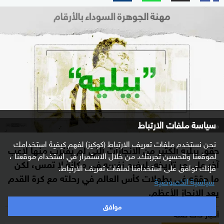
سياسة ملفات الارتباط
مسيرة بيليه بالأرقام
نحن نستخدم ملفات تعريف الارتباط (كوكيز) لفهم كيفية استخدامك
حقق بيليه الكثير من الانجازات التي لم يقترب منها لاعب
لموقعنا ولتحسين تجربتك. من خلال الاستمرار في استخدام موقعنا ،
آخر على مر تاريخه، ليضع نفسه في مكانة لا تمس، لكن
فإنك توافق على استخدامنا لملفات تعريف الارتباط.
ما حققه في بطولات كأس العالم في رحلته مع كرة القدم
سياسية الخصوصية
يعد الإنجاز الأعظم.
موافق
أخبار ذات صلة