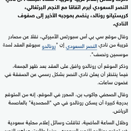
النصر السعودي أبرم اتفاقا مع النجم البرتغالي،
كريستيانو رونالد، ينضم بموجبه الأخير إلى صفوف
النادي.
وقال موقع سي بي أس سبورتس الأميركي، نقلا عن مصادر
قريبة من نادي
إن "
سيوقع العقد لمدة
النصر السعودي
رونالدو
موسمين ونصف".
وذكر الموقع أن رونالدو وافق على العقد بعد ظهر الجمعة،
فيما ينتظر أن يعلن نادي النصر بشكل رسمي عن الصفقة في
غضون ساعات.
وقال الصحفي جاكوب بن، المحرر في الموقع، إنه من المتوقع
بدرجة كبيرة أن يسكن رونالدو في حي "المحمدية" بالعاصمة
الرياض.
وخلال الساعة الماضية، تناقلت وسائل إعلام محلية سعودية
خبر توقيع رونالدو للنصر السعودي، بينما طالبت جماهير النصر