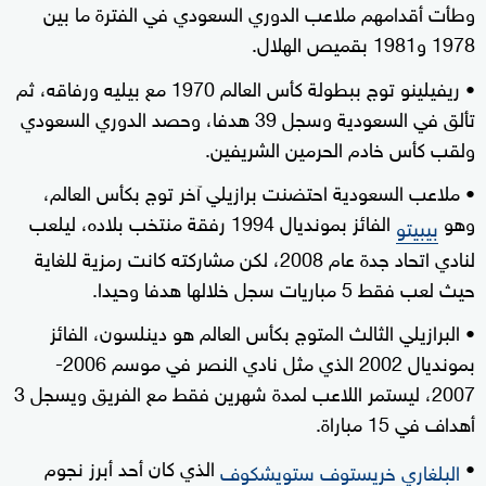
وطأت أقدامهم ملاعب الدوري السعودي في الفترة ما بين
1978 و1981 بقميص الهلال.
• ريفيلينو توج ببطولة كأس العالم 1970 مع بيليه ورفاقه، ثم
تألق في السعودية وسجل 39 هدفا، وحصد الدوري السعودي
ولقب كأس خادم الحرمين الشريفين.
• ملاعب السعودية احتضنت برازيلي آخر توج بكأس العالم،
وهو
الفائز بمونديال 1994 رفقة منتخب بلاده، ليلعب
بيبيتو
لنادي اتحاد جدة عام 2008، لكن مشاركته كانت رمزية للغاية
حيث لعب فقط 5 مباريات سجل خلالها هدفا وحيدا.
• البرازيلي الثالث المتوج بكأس العالم هو دينلسون، الفائز
بمونديال 2002 الذي مثل نادي النصر في موسم 2006-
2007، ليستمر اللاعب لمدة شهرين فقط مع الفريق ويسجل 3
أهداف في 15 مباراة.
•
الذي كان أحد أبرز نجوم
البلغاري خريستوف ستويشكوف