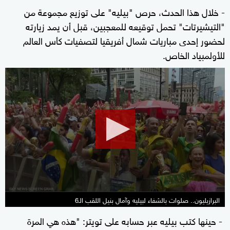
- خلال هذا الحدث، حرص "بيليه" على توزيع مجموعة من
"التيشيرتات" تحمل توقيعه للمعجبين، قبل أن يمد زيارته
لحضور إحدى مباريات شمال أفريقيا لتصفيات كأس العالم
للأولمبياد الخاص.
0
seconds
of
1
minute,
50
seconds
البرازيليون.. صلوات بالشفاء لبيليه وآمال بنيل اللقب الـ6
- حينها كتب بيليه عبر حسابه على تويتر: "هذه هي المرة