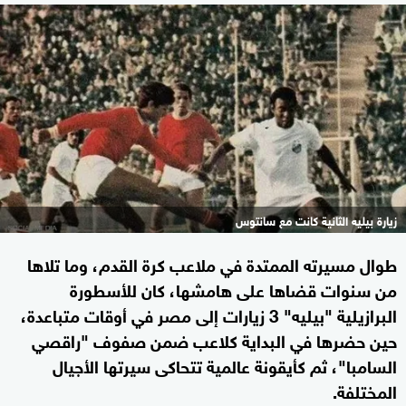
زيارة بيليه الثانية كانت مع سانتوس
طوال مسيرته الممتدة في ملاعب كرة القدم، وما تلاها
من سنوات قضاها على هامشها، كان للأسطورة
البرازيلية "بيليه" 3 زيارات إلى مصر في أوقات متباعدة،
حين حضرها في البداية كلاعب ضمن صفوف "راقصي
السامبا"، ثم كأيقونة عالمية تتحاكى سيرتها الأجيال
المختلفة.