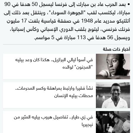
• بعد الحرب عاد بن مبارك إلى فرنسا ليسجل 50 هدفا في 90
مباراة، ليكتسب لقب "الجوهرة السوداء"، وينتقل بعد ذلك إلى
أتلتيكو مدريد عام 1948 في صفقة قياسية بلغت 17 مليون
فرنك فرنسي، ليتوج بلقب الدوري الإسباني وكأس إسبانيا،
ويسجل 56 هدفا في 113 مباراة في 5 مواسم.
أخبار ذات صلة
في أسوأ ليالي البرازيل.. هكذا كان وعد بيليه
"المجنون" لوالده
نشأ فقيرا وارتبط بمراهقة وكسر المحرمات..
محطات بيليه الإنسان
في زي طيار.. تفاصيل هروب بيليه المثير من
نيجيريا