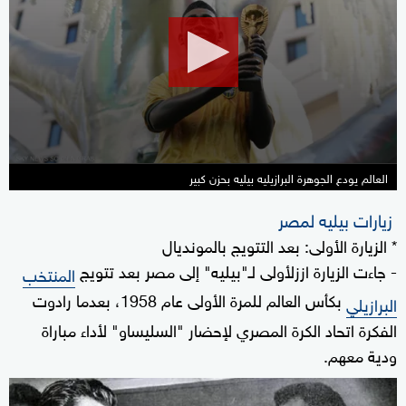
of
2
minutes,
1
second
العالم يودع الجوهرة البرازيليه بيليه بحزن كبير
زيارات بيليه لمصر
* الزيارة الأولى: بعد التتويج بالمونديال
- جاءت الزيارة اززلأولى لـ"بيليه" إلى مصر بعد تتويج
المنتخب
بكأس العالم للمرة الأولى عام 1958، بعدما رادوت
البرازيلي
الفكرة اتحاد الكرة المصري لإحضار "السليساو" لأداء مباراة
ودية معهم.