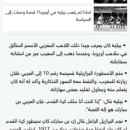
لماذا لم يلعب بيليه في أوروبا؟ قصة وصلت إلى
السياسة
• بيليه كان يعرف جيدا ذلك اللاعب المغربي الأسمر المتألق
في ملاعب أوروبا، وعندما ذهب إلى المغرب عبر عن امتنانه
بمقابلته.
• منح الأسطورة البرازيلية قميصه رقم 10 إلى العربي خلال
زيارته للمغرب، والتقط معه الصور التذكارية وأكد له أنه كان
يتعلم منه ويحاول تقليد بعض مهاراته.
• بيليه قال: "إذا كنت أنا ملك كرة القدم، فإن العربي بن
مبارك هو إله اللعبة".
• نجم البرازيل الراحل قال إن بن مبارك كان سيطور كرة القدم
لو كان ولد لاحقا عدة سنوات، بدلا من 1917، ليزامن العصر