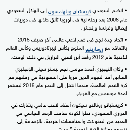
• انضم السويدي
إلى الهلال السعودي
كريستيان ويلهامسون
عام 2008 بعد رحلة نية في أوروبا تألق خلالها في دوريات
إيطاليا وفرنسا وإنجلترا.
• اتحاد جدة نجح في ضم لاعب عالمي آخر صيف 2018
بالتعاقد مع
المتوج بكأس ليبرتادوريس وكأس العالم
رومارينيو
للأندية عام 2012 وأحد أبرز لاعبي البرازيل في ذلك الوقت.
• وكان النيجيري أحمد موسى نجم ليستر سيتي الإنجليزي
السابق أحد النجوم الذين مروا على السعودية في رحلتهم مع
كرة القدم العالمية، عندما انتقل إلى النصر عام 2018 ليستمر
لمدة موسمين مع الفريق.
• كريستيانو رونالدو سيكون أعظم لاعب عالمي يشارك في
الدوري السعودي، نظرا لكونه صاحب الرقم القياسي في
العديد من البطولات والمنافسات الفردية، بالإضافة إلى
تتويجه بجائزة الكرة الذهبية 5 مرات.