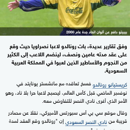
بيبيتو دافع عن ألوان اتحاد جدة عام 2008
وفق تقارير عديدة، بات رونالدو لاعبا نصراويا حيث وقع
على عقد مدته عامين ونصف، لينضم اللاعب إلى الكثير
من النجوم والأساطير الذين لعبوا في المملكة العربية
السعودية.
فسخ تعاقده مع مانشستر يونايتد في
كريستيانو رونالدو
نوفمبر الماضي قبل كأس العالم، ليصبح لاعبا حرا بلا ناد، وهو
الأمر الذي أغرى نادي النصر للتفاوض معه.
وقال موقع سي بي أس سبورتس الأميركي، نقلا عن مصادر
قريبة من
إن "رونالدو وقع العقد لمدة
نادي النصر السعودي
موسمين ونصف".