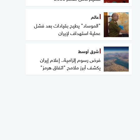
عالم
"الموساد" يطيح بقيادات بعد فشل
عملية استهداف لإيران
شرق أوسط
فرض رسوم إلزامية.. إعلام إيران
يكشف أبرز ملامح "اتفاق هرمز"