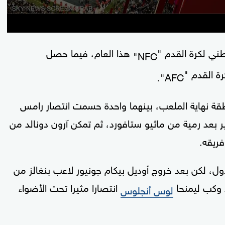
ي لكرة القدم "
هذا العام، فيما حصل
NFC"
ة القدم "
AFC".
قة نهاية الملعب، بينهما واحدة حسمت انتصار رامس
هاية الربع الأخير بعد رمية من ماثيو ستافورد، ثم تمكن آرون دونالد من
فريقه.
10 بنهاية الشوط الأول، لكن بعد خروج أوديل بيكام جونيور لاعب بنغالز من
د وكب ليمنحا
انتصارا مثيرا تحت الأضواء
لوس أنجلوس