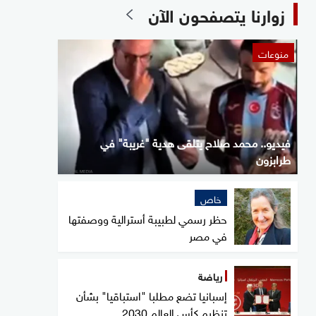
زوارنا يتصفحون الآن
منوعات
فيديو.. محمد صلاح يتلقى هدية "غريبة" في
طرابزون
خاص
حظر رسمي لطبيبة أسترالية ووصفتها
في مصر
رياضة
إسبانيا تضع مطلبا "استباقيا" بشأن
تنظيم كأس العالم 2030