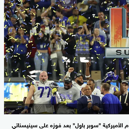
الأميركية "سوبر باول" بعد فوزه على سينيسناتي