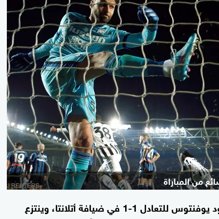
ئع من المباراة
سجل دانيلو هدفا في الوقت بدل الضائع، ليقود يوفنتوس للتعادل 1-1 في ضيافة أتلانتا، وينتزع