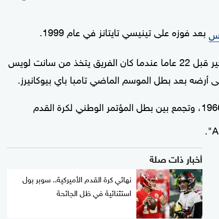
بعد فوزه على تينيسي تايتانز في عام 1999.
مس
وبهذا الانتصار أصبح رامس، الذي حقق لقبه الأخير قبل 22 عاما عندما كان الفريق يتخذ من سانت لويس
لى أرضه بعد بطل الموسم الماضي تامبا باي بيوكانيرز.
بشكل سنوي منذ عام 1966، وتجمع بين بطل المؤتمر الوطني لكرة القدم
A
أخبار ذات صلة
نهائي كرة القدم الأميركية.. سوبر بول
استثنائية في ظل الجائحة