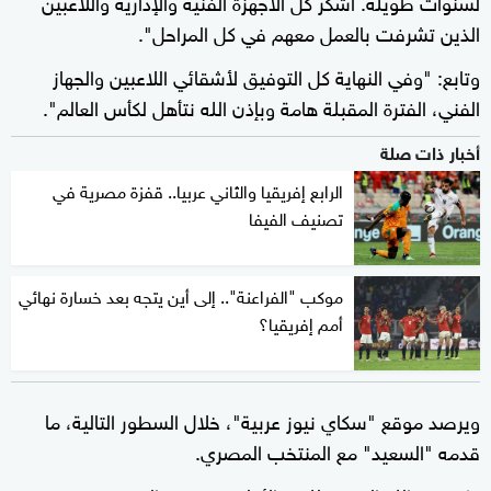
لسنوات طويلة. أشكر كل الأجهزة الفنية والإدارية واللاعبين
الذين تشرفت بالعمل معهم في كل المراحل".
وتابع: "وفي النهاية كل التوفيق لأشقائي اللاعبين والجهاز
الفني، الفترة المقبلة هامة وبإذن الله نتأهل لكأس العالم".
أخبار ذات صلة
الرابع إفريقيا والثاني عربيا.. قفزة مصرية في
تصنيف الفيفا
موكب "الفراعنة".. إلى أين يتجه بعد خسارة نهائي
أمم إفريقيا؟
ويرصد موقع "سكاي نيوز عربية"، خلال السطور التالية، ما
قدمه "السعيد" مع المنتخب المصري.