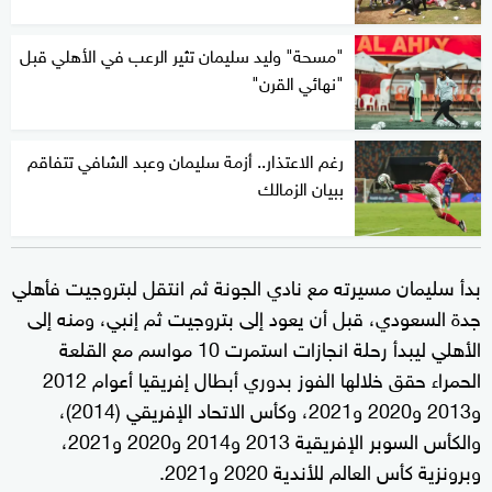
"مسحة" وليد سليمان تثير الرعب في الأهلي قبل
"نهائي القرن"
رغم الاعتذار.. أزمة سليمان وعبد الشافي تتفاقم
ببيان الزمالك
بدأ سليمان مسيرته مع نادي الجونة ثم انتقل لبتروجيت فأهلي
جدة السعودي، قبل أن يعود إلى بتروجيت ثم إنبي، ومنه إلى
الأهلي ليبدأ رحلة انجازات استمرت 10 مواسم مع القلعة
الحمراء حقق خلالها الفوز بدوري أبطال إفريقيا أعوام 2012
و2013 و2020 و2021، وكأس الاتحاد الإفريقي (2014)،
والكأس السوبر الإفريقية 2013 و2014 و2020 و2021،
وبرونزية كأس العالم للأندية 2020 و2021.