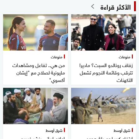
الأكثر قراءة
منوعات
منوعات
زفاف رونالدو السبت؟ ماديرا
من هي.. تفاعل ومشاهدات
تترقب وقائمة النجوم تشعل
مليونية لصلاح مع "إيشان
التكهنات
أكسوي"
شرق أوسط
شرق أوسط
ارتفاع كبير لحصيلة هجوم
إعلام إيراني ينشر فيديو