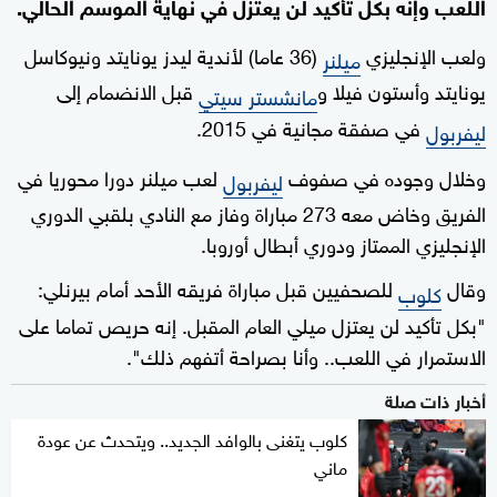
اللعب وإنه بكل تأكيد لن يعتزل في نهاية الموسم الحالي.
ولعب الإنجليزي
(36 عاما) لأندية ليدز يونايتد ونيوكاسل
ميلنر
يونايتد وأستون فيلا و
قبل الانضمام إلى
مانشستر سيتي
في صفقة مجانية في 2015.
ليفربول
وخلال وجوده في صفوف
لعب ميلنر دورا محوريا في
ليفربول
الفريق وخاض معه 273 مباراة وفاز مع النادي بلقبي الدوري
الإنجليزي الممتاز ودوري أبطال أوروبا.
وقال
للصحفيين قبل مباراة فريقه الأحد أمام بيرنلي:
كلوب
"بكل تأكيد لن يعتزل ميلي العام المقبل. إنه حريص تماما على
الاستمرار في اللعب.. وأنا بصراحة أتفهم ذلك".
أخبار ذات صلة
كلوب يتغنى بالوافد الجديد.. ويتحدث عن عودة
ماني