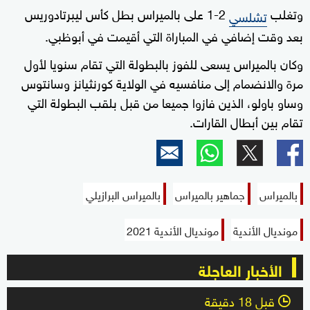
وتغلب
2-1 على بالميراس بطل كأس ليبرتادوريس
تشلسي
بعد وقت إضافي في المباراة التي أقيمت في أبوظبي.
وكان بالميراس يسعى للفوز بالبطولة التي تقام سنويا لأول
مرة والانضمام إلى منافسيه في الولاية كورنثيانز وسانتوس
وساو باولو، الذين فازوا جميعا من قبل بلقب البطولة التي
تقام بين أبطال القارات.
بالميراس
جماهير بالميراس
بالميراس البرازيلي
مونديال الأندية
مونديال الأندية 2021
الأخبار العاجلة
قبل 18 دقيقة
l