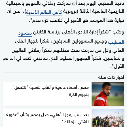
نادينا العظيم. اليوم بعد أن شاركت زملائي بالتتويج بالميدالية
التاريخية العالمية الثالثة (برونزية
)، أعلن أن
كأس العالم الأندية
نهاية هذا الموسم هو الأخير لي كلاعب كرة قدم".
وختم: "شكراً إدارة النادي الأهلي برئاسة الكابتن
محمود
وجميع المسؤولين السابقين، شكراً للجهاز الفني
الخطيب
الحالي وكل من تدربت تحت مظلتهم شكراً زملائي الحاليين
والسابقين. شكراً الجمهور العظيم الذي ساندني كنتم لي الداعم
الأول".
أخبار ذات صلة
مصر.. أسماء عالمية وألقاب شعبية "تلتصق"
بنجوم الكرة
بعد سب رموز الأهلي.. جدل بمصر بشأن "عقوبة
ناشئي الزمالك"