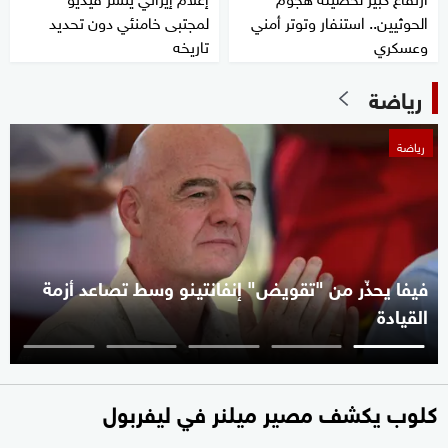
الحوثيين.. استنفار وتوتر أمني
لمجتبى خامنئي دون تحديد
وعسكري
تاريخه
رياضة
رياضة
فيفا يحذّر من "تقويض" إنفانتينو وسط تصاعد أزمة
القيادة
كلوب يكشف مصير ميلنر في ليفربول