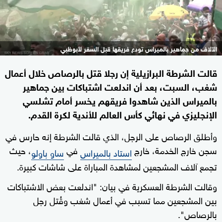
الآلاف من جماهير بالميراس تودع فريقها قبل السفر لأبوظبي
قالت الشرطة البرازيلية إن رجلا قتل بالرصاص خلال أعمال
شغب، السبت، بعد أن اندلعت اشتباكات بين جماهير
بالميراس الذين شاهدوا فريقهم يخسر أمام تشلسي
الإنجليزي في نهائي كأس العالم للأندية لكرة القدم.
وأطلق الرصاص على الرجل، الذي قالت الشرطة إنه حارس في
سجن خارج الخدمة، خارج
في
، حيث
استاد بالميراس
ساو باولو
تجمع آلاف المشجعين لمشاهدة المباراة على شاشات كبيرة.
وقالت الشرطة العسكرية في بيان: "اندلعت بعض الاشتباكات
بين المشجعين مما تسبب في أعمال شغب وقُتل رجل
بالرصاص".