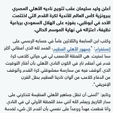
أعلن وليد سليمان عقب تتويج ناديه الأهلي المصري
ببرونزية كأس العالم للأندية لكرة القدم التي اختتمت
الأحد في أبوظبي، بفوزه على الهلال السعودي برباعية
نظيفة، اعتزاله في نهاية الموسم الحالي.
وكتب ابن السابعة والثلاثين عاماً في حسابه الرسمي على
: "
، الحمد لله الذي أعطاني أكثر
إنستغرام
جمهور الأهلي العظيم
مما تمنيت. هي اللحظة الأصعب لي في حياتي كلاعب كرة
قدم في أعظم نادٍ في الكون النادي الأهلي بأن أختار التوقيت
الذي أتوقف فيه عن ممارسة معشوقتي كرة القدم وأتوقف
عن الدفاع كلاعب عن ألوان نادينا العظيم بطل القرن
الإفريقي".
وتابع: "أتمنى أن تظل جماهير الأهلي العظيمة تتذكرني على
مدار التاريخ ويعلم الله أنني منذ اللحظة الأولي لي في النادي
وأنا قطعت عهداً ووعداً على نفسي بأن أقدم كل شيء لخدمة