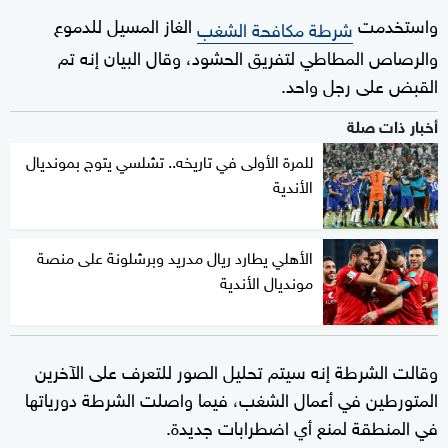
واستخدمت
الغاز المسيل للدموع
شرطة مكافحة الشغب
والرصاص المطاطي لتفريق الحشود، وقال البيان إنه تم
القبض على رجل واحد.
أخبار ذات صلة
للمرة الأولى في تاريخه.. تشلسي يتوج بمونديال
الأندية
الأهلي يطارد ريال مدريد وبرشلونة على منصة
مونديال الأندية
وقالت الشرطة إنه سيتم تحليل الصور للتعرف على الآخرين
المتورطين في أعمال الشغب، فيما واصلت الشرطة دورياتها
في المنطقة لمنع أي اضطرابات جديدة.