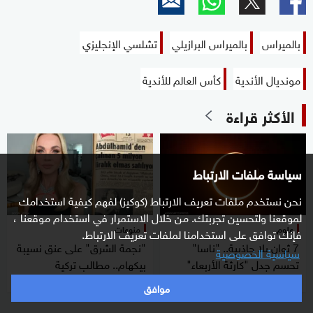
بالميراس
بالميراس البرازيلي
تشلسي الإنجليزي
مونديال الأندية
كأس العالم للأندية
الأكثر قراءة
سياسة ملفات الارتباط
نحن نستخدم ملفات تعريف الارتباط (كوكيز) لفهم كيفية استخدامك
لموقعنا ولتحسين تجربتك. من خلال الاستمرار في استخدام موقعنا ،
علوم
منوعات
فإنك توافق على استخدامنا لملفات تعريف الارتباط.
7 ثوان بلا جاذبية.. "ناسا"
"نجمة الشرق" على عنق نسيبة
سياسية الخصوصية
تحسم جدل "كارثة الأربعاء"
بيكهام.. مطالب تركية
باستعادتها
موافق