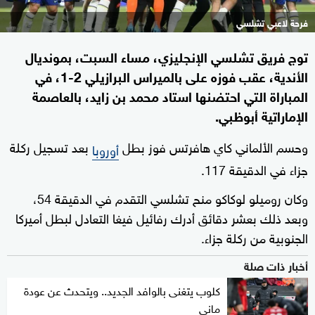
فرحة لاعبي تشلسي
توج فريق تشلسي الإنجليزي، مساء السبت، بمونديال
الأندية، عقب فوزه على بالميراس البرازيلي 2-1، في
المباراة التي احتضنها استاد محمد بن زايد، بالعاصمة
الإماراتية أبوظبي.
وحسم الألماني كاي هافرتس فوز بطل
بعد تسجيل ركلة
أوروبا
جزاء في الدقيقة 117.
وكان روميلو لوكاكو منح تشلسي التقدم في الدقيقة 54،
وبعد ذلك بعشر دقائق أدرك رفائيل فيغا التعادل لبطل أميركا
الجنوبية من ركلة جزاء.
أخبار ذات صلة
كلوب يتغنى بالوافد الجديد.. ويتحدث عن عودة
ماني