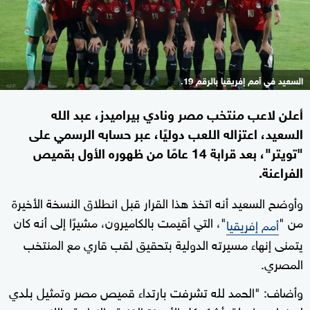
السعيد في أمم إفريقيا بالرقم 19.
أعلن لاعب منتخب مصر ونادي بيراميدز، عبد الله
السعيد، اعتزاله اللعب دوليًا، عبر حسابه الرسمي على
"تويتر"، بعد قرابة 14 عامًا من ظهوره الأول بقميص
الفراعنة.
وأوضح السعيد أنه اتخذ هذا القرار قبل انطلاق النسخة الأخيرة
من "
"، التي أقيمت بالكاميرون، مشيرًا إلى أنه كان
أمم إفريقيا
يتمنى إنهاء مسيرته الدولية بتحقيق لقب قاري مع المنتخب
المصري.
وأضاف: "الحمد لله تشرفت بارتداء قميص مصر وتمثيل بلدي