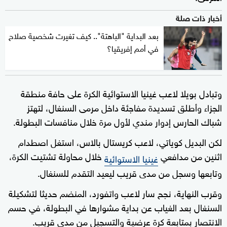
أخبار ذات صلة
بعد البداية "الباهتة".. كيف تغيرت شخصية صلاح
في أمم إفريقيا؟
وتبادل بويلا لاعب غينيا الاستوائية الكرة على حافة منطقة
الجزاء وأطلق تسديدة مفاجئة داخل مرمى السنغال، لتهتز
شباك الحارس إدوار مندي لأول مرة خلال منافسات البطولة.
لكن البديل كوياتي، لاعب كريستال بالاس، استغل اصطدام
اثنين من مدافعي
خلال محاولة تشتيت الكرة،
غينيا الاستوائية
وتابعها وسجل من مدى قريب ليعيد التقدم للسنغال.
وقرب النهاية، نجح سار لاعب واتفورد، المنضم حديثا لتشكيلة
السنغال بعد الغياب عن بداية مشوارها في البطولة، في حسم
الانتصار بمتابعة كرة عرضية والتسجيل من مدى قريب.