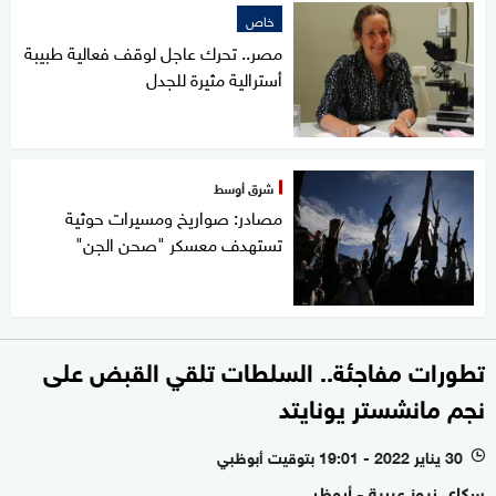
خاص
مصر.. تحرك عاجل لوقف فعالية طبيبة
أسترالية مثيرة للجدل
شرق أوسط
مصادر: صواريخ ومسيرات حوثية
تستهدف معسكر "صحن الجن"
تطورات مفاجئة.. السلطات تلقي القبض على
نجم مانشستر يونايتد
30 يناير 2022 - 19:01 بتوقيت أبوظبي
l
سكاي نيوز عربية - أبوظبي