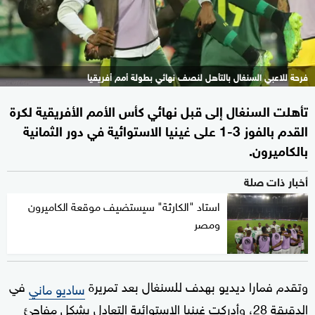
فرحة للاعبي السنغال بالتأهل لنصف نهائي بطولة أمم أفريقيا
تأهلت السنغال إلى قبل نهائي كأس الأمم الأفريقية لكرة
القدم بالفوز 3-1 على غينيا الاستوائية في دور الثمانية
بالكاميرون.
أخبار ذات صلة
استاد "الكارثة" سيستضيف موقعة الكاميرون
ومصر
وتقدم فمارا ديديو بهدف للسنغال بعد تمريرة
في
ساديو ماني
الدقيقة 28، وأدركت غينيا الاستوائية التعادل بشكل مفاجئ