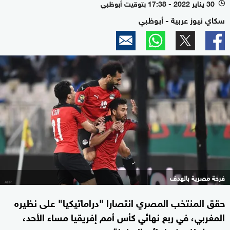
30 يناير 2022 - 17:38 بتوقيت أبوظبي
l
سكاي نيوز عربية - أبوظبي
فرحة مصرية بالهدف
حقق المنتخب المصري انتصارا "دراماتيكيا" على نظيره
المغربي، في ربع نهائي كأس أمم إفريقيا مساء الأحد،