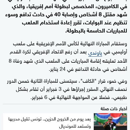
في الكاميرون، المخصص لبطولة أمم إفريقيا، والذي
شهد مقتل 8 أشخاص وإصابة 40 في حادث تدافع وسوء
تنظيم عند البوابات، تقرر إعادة استخدام الملعب
للمباريات الحاسمة بالبطولة.
وستقام المباراة النهائية لكأس الأمم الإفريقية على ملعب
أوليمبي في
بعد أن رفع الاتحاد الإفريقي لكرة القدم
ياوندي
الأحد تعليقه إقامة المباريات على الملعب الذي شهد وفاة 8
أشخاص في حادثة التدافع في 24 يناير.
وفي ضوء قرار "الكاف"، سيتسنى للمباراة الثانية ضمن الدور
نصف النهائي المقرر إجراؤها في 3 فبراير أن تقام بشكل
طبيعي، فضلا عن المواجهة النهائية في 6 فبراير.
أخبار ذات صلة
بعد يوم من الخروج الحزين.. تونس تقيل مدربها
وتستعد للمونديال