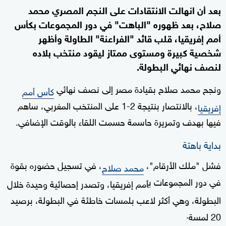
بعد أن انهالت الانتقادات على النجم المصري محمد
صلاح، بعد ظهوره "الباهت" في دور المجموعات بكأس
أمم إفريقيا، قلب قائد "الفراعنة" الطاولة وأظهر
شخصية كبيرة ومستوى ممتاز ليقود منتخب بلاده
لنصف نهائي البطولة.
ونجح محمد صلاح بقيادة مصر إلى نصف نهائي
كأس أمم
، بالانتصار بنتيجة 2-1 على المنتخب المغربي، ساهم
إفريقيا
فيها بهدف وتمريرة حاسمة حسمت اللقاء بالوقت الإضافي.
بداية باهتة
فشل "ملك الأرقام"،
، في تسجيل حضوره بقوة
محمد صلاح
في دور المجموعات ب
أمم إفريقيا
، وتصدر إحصائية وحيدة خلال
البطولة، وهي أكثر لاعب بلمسات خاطئة في البطولة، برصيد
.
20 لمسة