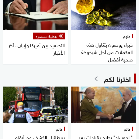
علوم
تغطية مستمرة
خبراء يوصون بتناول هذه
التصعيد بين أميركا وإيران.. آخر
المكملات من أجل شيخوخة
الأخبار
صحية أفضل
اخترنا لكم
عالم
عالم
"الموساد" يطيح بقيادات بعد
بريطانيا.. الكشف عن أرقام