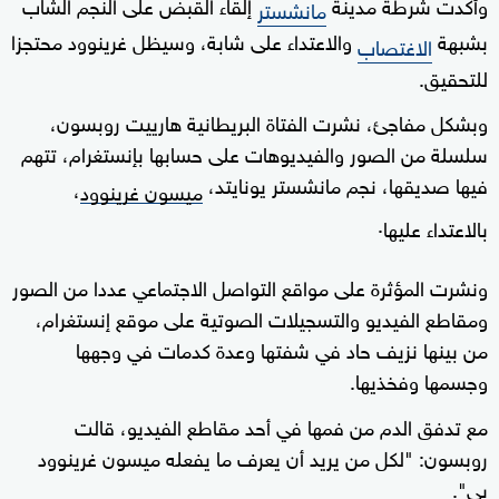
وأكدت شرطة مدينة
إلقاء القبض على النجم الشاب
مانشستر
بشبهة
والاعتداء على شابة، وسيظل غرينوود محتجزا
الاغتصاب
للتحقيق.
وبشكل مفاجئ، نشرت الفتاة البريطانية هارييت روبسون،
سلسلة من الصور والفيديوهات على حسابها بإنستغرام، تتهم
فيها صديقها، نجم مانشستر يونايتد،
،
ميسون غرينوود
.
بالاعتداء عليها
ونشرت المؤثرة على مواقع التواصل الاجتماعي عددا من الصور
ومقاطع الفيديو والتسجيلات الصوتية على موقع إنستغرام،
من بينها نزيف حاد في شفتها وعدة كدمات في وجهها
وجسمها وفخذيها.
مع تدفق الدم من فمها في أحد مقاطع الفيديو، قالت
روبسون: "لكل من يريد أن يعرف ما يفعله ميسون غرينوود
بي".