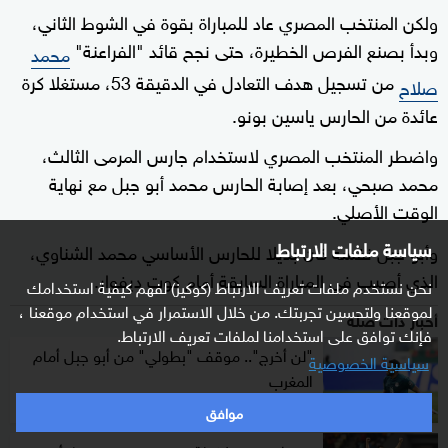
ولكن المنتخب المصري عاد للمباراة بقوة في الشوط الثاني،
وبدأ بصنع الفرص الخطيرة، حتى نجح قائد "الفراعنة"
محمد
من تسجيل هدف التعادل في الدقيقة 53، مستغلا كرة
صلاح
عائدة من الحارس ياسين بونو.
واضطر المنتخب المصري لاستخدام جارس المرمى الثالث،
محمد صبحي، بعد إصابة الحارس محمد أبو جبل مع نهاية
الوقت الأصلي.
سياسة ملفات الارتباط
وأبو جبل نفسه كان بديلا للحارس الأساسي محمد الشناوي،
الذي أصيب في المباراة السابقة أمام كوت ديفوار.
نحن نستخدم ملفات تعريف الارتباط (كوكيز) لفهم كيفية استخدامك
لموقعنا ولتحسين تجربتك. من خلال الاستمرار في استخدام موقعنا ،
أخبار ذات صلة
فإنك توافق على استخدامنا لملفات تعريف الارتباط.
"لن أخرج".. موقف "بطولي" من أبو جبل أمام
سياسية الخصوصية
المغرب
موافق