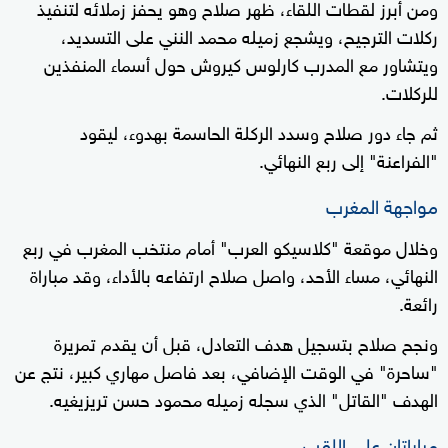
ومن أبرز لقطات اللقاء، ظهر صلاح وهو يحفز زملائه لتنفيذ
ركلات الترجيح، ويشجع زميله محمد النني على التسديد،
ويتشاور مع المدرب كارلوس كيروش حول أسماء المنفذين
للركلات.
ثم جاء دور صلاح وسدد الركلة الحاسمة بهدوء، ليقود
"الفراعنة" إلى ربع النهائي.
مواجهة المغرب
وخلال موقعة "كلاسيكو العرب" أمام منتخب المغرب في ربع
النهائي، مساء الأحد، واصل صلاح ارتفاعه بالأداء، وقد مباراة
رائعة.
ونجح صلاح بتسجيل هدف التعادل، قبل أن يقدم تمريرة
"ساحرة" في الوقت الإضافي، بعد فاصل مهاري كبير، نتج عن
الهدف "القاتل" الذي سجله زميله محمود حسن تريزيغيه.
مباراتان على اللقب