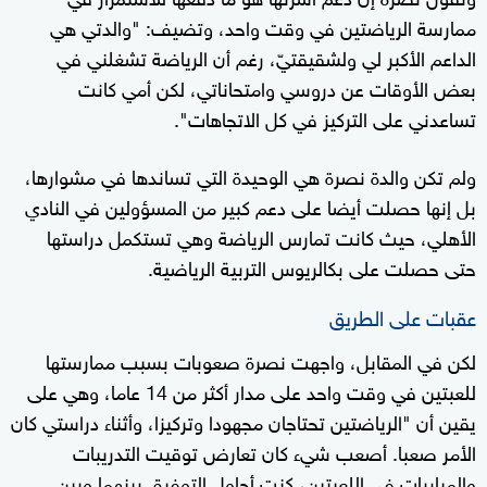
ممارسة الرياضتين في وقت واحد، وتضيف: "والدتي هي
الداعم الأكبر لي ولشقيقتيّ، رغم أن الرياضة تشغلني في
بعض الأوقات عن دروسي وامتحاناتي، لكن أمي كانت
تساعدني على التركيز في كل الاتجاهات".
ولم تكن والدة نصرة هي الوحيدة التي تساندها في مشوارها،
بل إنها حصلت أيضا على دعم كبير من المسؤولين في النادي
الأهلي، حيث كانت تمارس الرياضة وهي تستكمل دراستها
حتى حصلت على بكالريوس التربية الرياضية.
عقبات على الطريق
لكن في المقابل، واجهت نصرة صعوبات بسبب ممارستها
للعبتين في وقت واحد على مدار أكثر من 14 عاما، وهي على
يقين أن "الرياضتين تحتاجان مجهودا وتركيزا، وأثناء دراستي كان
الأمر صعبا. أصعب شيء كان تعارض توقيت التدريبات
والمباريات في اللعبتين، كنت أحاول التوفيق بينهما وبين