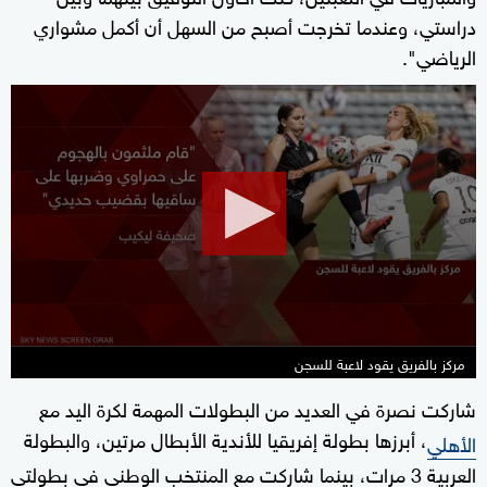
دراستي، وعندما تخرجت أصبح من السهل أن أكمل مشواري
الرياضي".
0
seconds
of
0
seconds
مركز بالفريق يقود لاعبة للسجن
شاركت نصرة في العديد من البطولات المهمة لكرة اليد مع
، أبرزها بطولة إفريقيا للأندية الأبطال مرتين، والبطولة
الأهلي
العربية 3 مرات، بينما شاركت مع المنتخب الوطني في بطولتي