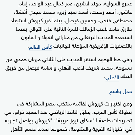
عمرو السولية، مهند لاشين، عمر كمال عبد الواحد، إمام
0
seconds
عاشور، أحمد رفعت، أحمد سيد زيزو، محمد مجدي أفشة،
مصطفي فتحي، وحسين فيصل، بينما قرر كيروش استبعاد
طارق حامد لاعب الزمالك للمرة الثانية على التوالي بعدما
استبعده المدرب البرتغالي من مباراتي أنغولا و الغابون
بالتصفيات الإفريقية المؤهلة لنهائيات
.
كأس العالم
وفي خط الهجوم استقر المدرب على الثلاثي مروان حمدي من
سموحة، محمد شريف لاعب الأهلي وأسامة فيصل من فريق
البنك
.
الأهلي
جدل واسع
وعن اختيارات كيروش لقائمة منتخب مصر المشاركة في
بطولة كأس العرب، يعلق الناقد الرياضي عبد الحميد فراج، في
تصريحات خاصة لـ"سكاي نيوز عربية": "كيروش يواصل تجاربه
في اختياراته القوية والمتنوعة، خصوصا بعدما حسم التأهل