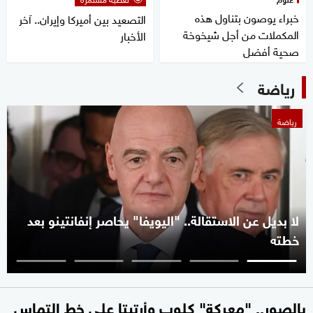
خبراء يوصون بتناول هذه
التصعيد بين أميركا وإيران.. آخر
المكملات من أجل شيخوخة
الأخبار
صحية أفضل
رياضة
رياضة
لا بديل عن الاستقالة.. "اليويفا" يحاصر إنفانتينو بعد
خطته
بالصور.. "معركة" كلوب وأرتيتا على خط التماس