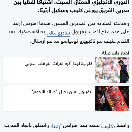
الدوري الإنجليزي الممتاز، السبت، اشتباكا لفظيا بين
مدربي الفريق يورغن كلوب وميكيل أرتيتا.
وحدثت المشادة بين المديرين الفنيين، عندما اعترض أرتيتا
على عدم منح لاعب ليفربول
بطاقة صفراء، بعد
ساديو ماني
التحام عنيف مع تاكيهيرو تومياسو مدافع أرسنال.
أخبار ذات صلة
كلوب: لهذا أكره فترات التوقف الدولي
ليفربول يعلن رحيل "صائد النجوم"
وانفعل
بشدة بعد اعتراض
، وانطلق باتجاه المدرب
كلوب
أرتيتا