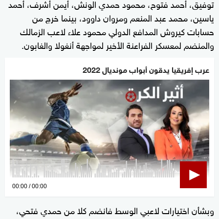
توفيق، أحمد فتوح، محمود حمدي الونش، أيمن أشرف، أحمد
ياسين، محمد عبد المنعم ومروان داوود، بينما خرج من
حسابات كيروش المدافع الدولي محمود علاء لاعب الزمالك
والمنضم لمعسكر الفراعنة الأخير لمواجهة أنغولا والغابون.
عرب إفريقيا يدقون أبواب مونديال 2022
0
00:00
00:00
seconds
وبشأن اختيارات لاعبي الوسط فانضم كلا من حمدي فتحي،
of