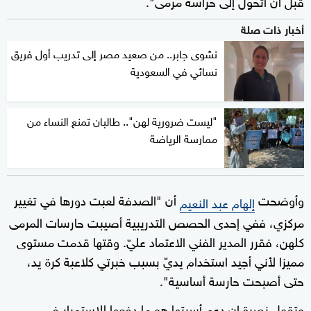
قبل أن أتحول إلى حراسة مرمى".
أخبار ذات صلة
نشوى جابر.. من صعيد مصر إلى تدريب أول فريق
نسائي في السعودية
"ليست ضرورية لهن".. طالبان تمنع النساء من
ممارسة الرياضة
وأوضحت
أن "الصدفة لعبت دورها في تغيير
إلهام عبد النعيم
مركزي، ففي إحدى الحصص التدريبية أصيبت حارسات المرمى
كلهن، فقرر المدير الفني الاعتماد عليّ. وقتها قدمت مستوى
مميزا لأني أجيد استخدام يديّ بسبب خبرتي كلاعبة كرة يد،
حتى أصبحت حارسة أساسية".
وتقول نصرة إن دعم أسرتها هو ما دفعها للاستمرار في