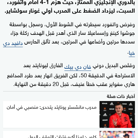
بالدوري الإنجليزي الممتاز، حيث هزم 1-4 أمام واتفورد،
السبت، ليزداد الضغط على المدرب أولي غونار سولشاير.
وفرض واتفورد سيطرته في الشوط الأول، وسجل بواسطة
جوشوا كينغ وإسماعيلا سار الذي أهدر قبل الهدف ركلة جزاء
سددها مرتين وأضاعها في المرتين، بعد تألق الحارس
دافيد دي
.
خيا
وقلص البديل دوني
الفارق ليونايتد بعد
فان دي بيك
الاستراحة في الدقيقة 50، لكن الفريق انهار بعد طرد المدافع
هاري مغواير عقب خطأ عنيف، قبل 20 دقيقة من النهاية.
أخبار ذات صلة
مدرب مانشستر يونايتد يتحدى: منصبي في أمان
كلوب: لهذا أكره فترات التوقف الدولي