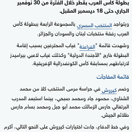
بطولة كأس العرب بقطر خلال الفترة من 30 نوفمبر
الجاري حتى 18 ديسمبر المقبل.
ويتواجد
بالمجموعة الرابعة ببطولة كأس
المنتخب المصري
العرب رفقة منتخبات لبنان والسودان والجزائر.
وشهدت قائمة "
" غياب المحترفين بسبب إقامة
الفراعنة
البطولة خارج "الأجندة الدولية" وكذلك غياب لاعبي بيراميدز
لارتباطهم بمسابقة كأس الكونفدرالية الإفريقية.
قائمة المفاجآت
وضم
في حراسة مرمى المنتخب كلا من محمد
كيروش
الشناوي، محمود جاد ومحمد صبحي، بينما استبعد المدرب
البرتغالي حارس الزمالك محمد أبو جبل ومحمد بسام حارس
طلائع الجيش.
وفي خط الدفاع، جاءت اختيارات كيروش على النحو التالي، أكرم