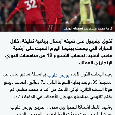
فرحة محمد صلاح بعد تسجيله الهدف
تفوق ليفربول على ضيفه أرسنال برباعية نظيفة، خلال
المباراة التي جمعت بينهما اليوم السبت على أرضية
ملعب أنفليد، لحساب الأسبوع 12 من منافسات الدوري
الإنجليزي الممتاز.
وجاء الهداف الأول لأبناء
بواسطة ساديو ماني في
يورغن كلوب
الدقيقة 39. وبعد بداية الشوط الثاني بـ7 دقائق، أضاف دييغو
جوتا الهدف الثاني، ليأتي الثالث من أقدام محمد صلاح، ثم
يختم تاكومي مينامينو مهرجان الأهداف في الدقيقة 77.
وشهد اللقاء اشتباكا لفظيا بين مدربي الفريق يورغن كلوب
وميكيل أرتيتا، حيث حدثت المشادة بين المديرين الفنيين،