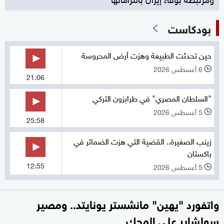
بودكاست
حين تحدثت الطبيعة وهزت أرض المحروسة
6 أغسطس 2026
l
21:06
"السلطان المصري" في طرابزون التركي
5 أغسطس 2026
l
25:58
زينب الصغيرة.. القضية التي هزت الضمائر في
باكستان
12:55
5 أغسطس 2026
l
واتفورد "يهين" مانشستر يونايتد.. ومصير
سولشاير على المحك