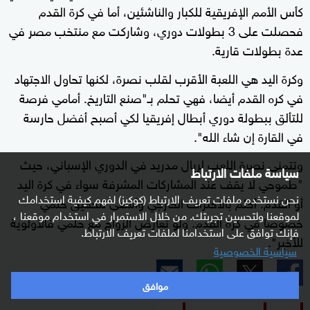
كأس الأمم الإفريقية للكبار والناشئين، أما في كرة القدم
فحصلت على 3 بطولات دوري، وشاركت مع منتخب مصر في
عدة بطولات قارية.
وكرة اليد هي اللعبة الأقرب لقلب نصرة، لكنها تحاول الاجتهاد
في كره القدم أيضا، فهي تحلم بـ"صنع التاريخ. أمامي فرصة
للتألق ببطولة دوري أبطال إفريقيا لكي أصبح أفضل حارسة
في القارة إن شاء الله".
وتتمنى نصرة اللعب لريال مدريد في الدوري الإسباني، حيث
سياسة ملفات الارتباط
"طموحي لا يقف عند المشاركات المشرفة سواء في كرة اليد
نحن نستخدم ملفات تعريف الارتباط (كوكيز) لفهم كيفية استخدامك
أو القدم. أحلم بالاحتراف الخارجي وأسعى لتحقيق حلمي
لموقعنا ولتحسين تجربتك. من خلال الاستمرار في استخدام موقعنا ،
خصوصا في كرة القدم. ولو تعارض الزواج مع حلمي فالأولوية
فإنك توافق على استخدامنا لملفات تعريف الارتباط.
للأخير".
سياسية الخصوصية
موافق