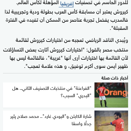
للدور الحاسم في تصفيات
المؤهلة لكأس العالم.
إفريقيا
كيروش يعتبر أن مسابقة كأس العرب بطولة ودية وتجريبية لذا
فالمدرب يفضل تجربة عناصر من الممكن أن تفيده في الفترة
المقبلة".
ويُبدي الناقد الرياضي تعجبه من اختيارات كيروش لقائمة
منتخب مصر بالقول: "اختيارات كيروش أثارت بعض التساؤلات
لأن القائمة بها اختيارات أرى أنها "غريبة"، فالقائمة ليس بها
ظهير أيمن سوى أكرم توفيق، و هذه علامة تعجب".
أخبار ذات صلة
"الفراعنة" في منتخبات التصنيف الثاني.. هل
"البدري" السبب؟
شارة الكابتن و"البودي غارد".. محمد صلاح يثير
جدلًا واسعًا