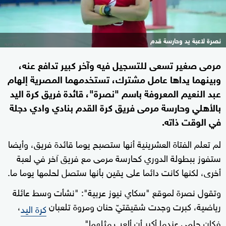
نصرة لاعبة يد وحارسة قدم
مرمى صغير تسعى للتسجيل فيه وآخر كبير تدافع عنه،
وبينهما يداها عامل مشترك، تستخدمهما المصرية إلهام
عبد النعيم المعروفة باسم "نصرة"، قائدة فريق كرة اليد
بالأهلي وحارسة مرمى فريق كرة القدم بنادي وادي دجلة
في الوقت ذاته.
لم تعلم الفتاة العشرينية أنها ستصبح يوما قائدة فريق، وأيضا
ستفوز ببطولة الدوري كحارسة مرمى مع فريق آخر في لعبة
أخرى، لكنها كانت دائما على يقين بأنها ستصل لحلمها يوما ما.
وتقول نصرة لموقع "سكاي نيوز عربية": "نشأت وسط عائلة
رياضية، كبرت وجدت شقيقتيّ حنان ومروة تلعبان
،
كرة اليد
فكان حلمي عندما أكبر أن ألعب مثلهما".