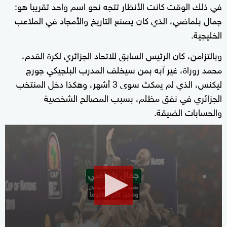
في ذلك الوقت كانت الأنظار تتجه نحو اسم واحد تقريبا هو:
جمال بلماضي، الذي كان يصنع التاريخ والأمجاد في الملاعب
الخليجية.
وبالتزامن، كان الرئيس السابق للاتحاد الجزائري لكرة القدم،
محمد روراة، غير آبه بمن سيخلف المدرب البلجيكي جورج
ليكنس، الذي لم يمكث سوى 3 أشهر، وهكذا دخل المنتخب
الجزائري في نفق مظلم، بسبب المصالح الشخصية
والحسابات الضيقة.
0
seconds
of
2
minutes,
59
seconds