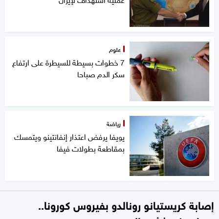
علوم
7 خطوات بسيطة للسيطرة على ارتفاع
سكر الدم صباحا
رياضة
يويفا يرفض اعتذار إنفانتينو ويتمسك
بمقاطعة بطولات فيفا
إصابة كريستيانو رونالدو بفيروس كورونا..