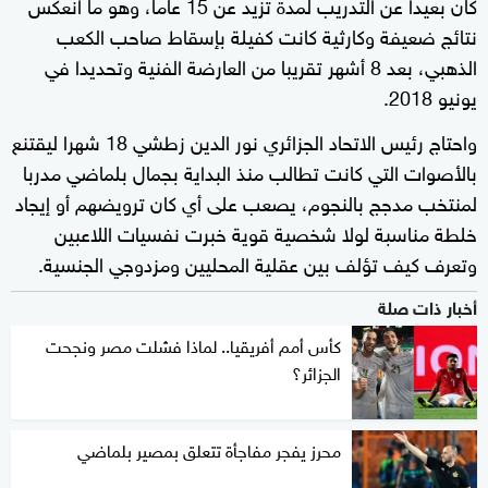
كان بعيدا عن التدريب لمدة تزيد عن 15 عاما، وهو ما انعكس
نتائج ضعيفة وكارثية كانت كفيلة بإسقاط صاحب الكعب
الذهبي، بعد 8 أشهر تقريبا من العارضة الفنية وتحديدا في
يونيو 2018.
واحتاج رئيس الاتحاد الجزائري نور الدين زطشي 18 شهرا ليقتنع
بالأصوات التي كانت تطالب منذ البداية بجمال بلماضي مدربا
لمنتخب مدجج بالنجوم، يصعب على أي كان ترويضهم أو إيجاد
خلطة مناسبة لولا شخصية قوية خبرت نفسيات اللاعبين
وتعرف كيف تؤلف بين عقلية المحليين ومزدوجي الجنسية.
أخبار ذات صلة
كأس أمم أفريقيا.. لماذا فشلت مصر ونجحت
الجزائر؟
محرز يفجر مفاجأة تتعلق بمصير بلماضي