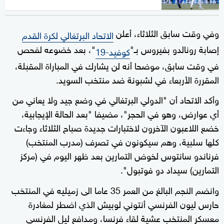
وفي وقت سابق الثلاثاء، أعلن
الاتحاد البرتغالي لكرة القدم
إصابة رونالدو بفيروس بـ"
"، بعد خضوعه لفحص
كوفيد-19
في وقت سابق، موضحا أنه لن يشارك في المباراة المقبلة،
المقررة الأربعاء في لشبونة ضد منتخب السويد.
وأكد الاتحاد أن "الدولي البرتغالي في وضع جيد ولا يعاني من
أي عوارض، وهو في الحجر"، مضيفا "بعد الحالة الإيجابية،
خضع اللاعبون الآخرون لاختبارات جديدة صباح الثلاثاء وجاءت
كلها سلبية، وهم سيكونون في تصرف (مدرب المنتخب)
فرناندو سانتوس لخوض التمارين بعد ظهر اليوم في (مركز
التمارين) سيداد دو فوتبول".
وانضم النجم البالغ من العمر 35 عاما الى زميليه في المنتخب
حارس ليون الفرنسي أنتوني لوبيش الذي اضطر لمغادرة
معسكر المنتخب عشية لقاء فرنسا، ومدافع ليل الفرنسي