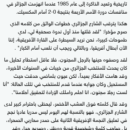
تاريخية وتعيد الذاكرة إلى عام 1985 عندما انهزمت الجزائر في
منافسات دورة الأمم الأربعة بنتيجة 0-2 أمام المكسيك.
هكذا يترقب الشارع الجزائري خطوات الواثق من كلامه الذي
صرح مؤخرا: "لقد قلتها منذ أول ندوة صحفية لي، لدي
طموحات كبيرة، نحن نريد السيطرة على القارة الأفريقية، إننا
الآن أبطال أفريقيا، وبالتالي ويجب أن نلعب أمام الكبار" .
لقد وصفوه حينها بالرجل المجنون، فلا عاقل استطاع تحليل ما
كان يحدث للمنتخب الجزائري من خيبات في السنوات الأخيرة،
وقد هامت الأفكار بعيداً، لكن عيون بلماضي حدقت حيث
المستحيل وكان جوابه عندما قدم للمنتخب في تلك الحالة: "أنا
لست رجلا مجنون، انا احلم واملك الإرادة لتحقيق أحلامنا".
وقد قال كلمته فوق العشب الأخضر، ليحظى باحترام كبير لدى
الشارع الجزائري، فهو بالنسبة لهم اليوم ليس مدربا عاديا نجح
في تعليق النجمة الإفريقية الثانية على صدر محاربي الصحراء،
بل صاحب كلمة وشخصية قوية ووطني وصريح جدا، وقد