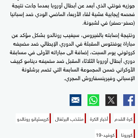
جوزيه فونتي الذي أبعد عن أبطال أوروبا بعدما جاءت نتيجة
فحصه إيجابية عشية لقاء الأربعاء الماضي الودي ضد إسبانيا
(صفر-صفر) في لشبونة.
ونتيجة إصابته بالفيروس، سيغيب رونالدو بشكل مؤكد عن
مباراة يوفنتوس المقبلة في الدوري الإيطالي ضد مضيفه
كروتوني يوم السبت، إضافة الى مباراته الأولى في مسابقة
دوري أبطال أوروبا الثلاثاء المقبل ضد مضيفه دينامو كييف
الأوكراني ضمن المجموعة السابعة التي تضم برشلونة
الإسباني وفيرينسفاروش المجري.
كرة القدم
أخبار الكرة
منتخب البرتغال
كريستيانو رونالدو
كورونا
كوفيد-19