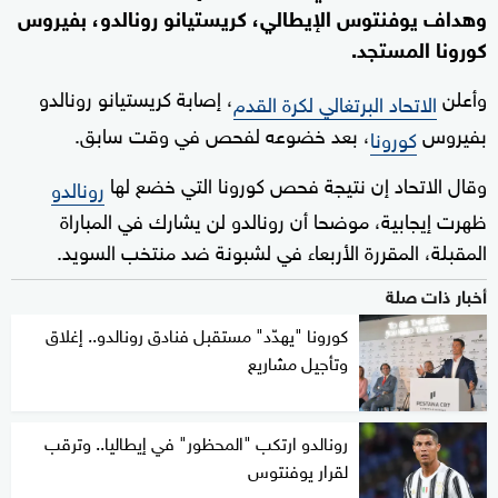
وهداف يوفنتوس الإيطالي، كريستيانو رونالدو، بفيروس
كورونا المستجد.
وأعلن
، إصابة كريستيانو رونالدو
الاتحاد البرتغالي لكرة القدم
بفيروس
، بعد خضوعه لفحص في وقت سابق.
كورونا
وقال الاتحاد إن نتيجة فحص كورونا التي خضع لها
رونالدو
ظهرت إيجابية، موضحا أن رونالدو لن يشارك في المباراة
المقبلة، المقررة الأربعاء في لشبونة ضد منتخب السويد.
أخبار ذات صلة
كورونا "يهدّد" مستقبل فنادق رونالدو.. إغلاق
وتأجيل مشاريع
رونالدو ارتكب "المحظور" في إيطاليا.. وترقب
لقرار يوفنتوس