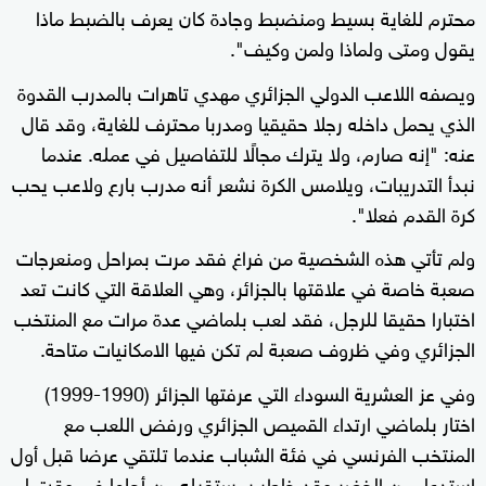
محترم للغاية بسيط ومنضبط وجادة كان يعرف بالضبط ماذا
يقول ومتى ولماذا ولمن وكيف".
ويصفه اللاعب الدولي الجزائري مهدي تاهرات بالمدرب القدوة
الذي يحمل داخله رجلا حقيقيا ومدربا محترف للغاية، وقد قال
عنه: "إنه صارم، ولا يترك مجالًا للتفاصيل في عمله. عندما
نبدأ التدريبات، ويلامس الكرة نشعر أنه مدرب بارع ولاعب يحب
كرة القدم فعلا".
ولم تأتي هذه الشخصية من فراغ فقد مرت بمراحل ومنعرجات
صعبة خاصة في علاقتها بالجزائر، وهي العلاقة التي كانت تعد
اختبارا حقيقا للرجل، فقد لعب بلماضي عدة مرات مع المنتخب
الجزائري وفي ظروف صعبة لم تكن فيها الامكانيات متاحة.
وفي عز العشرية السوداء التي عرفتها الجزائر (1990-1999)
اختار بلماضي ارتداء القميص الجزائري ورفض اللعب مع
المنتخب الفرنسي في فئة الشباب عندما تلتقي عرضا قبل أول
استدعاء من الخضر وقد خاطر بمستقبله من أجلها في وقت لم