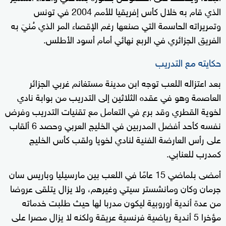
الذي قام به خلال كأس إفريقيا للأمم 2004 في تونس
وتمريراته الحاسمة التي صنعها رغم الإقصاء المر الذي مُنيَ به
الفريق الجزائري في الربع نهائي أمام أسود الأطلس.
حكايته مع التدريب
بعد اعتزاله اللعب توجه ابن مدينة مستغانم غربي الجزائر
العاصمة وهو في عقده الثلاثين إلى التدريب من بوابة نادي
لخوية القطري وقد برع في التعامل مع تقنيات التدريب وفرض
نفسه كأحد أفضل المدربين في الخليج العربي وحصد 6 ألقاب
على رأس العارضة الفنية لنادي لخويا ولقب كأس الخليج
كمدرب للعنابي.
أمضى بلماضي 15 عامًا في اللعب بين مارسيليا وباريس سان
جرمان وكان ومانشستر سيتي وغيرهم، ولا يزال يتلقى عروضا
من عدة أندية أوروبية ليكون مدربا لها حيث طلبت خدماته
مؤخرا 5 أندية رياضية فرنسية عريقة ولكنه لا يزال مصرا على