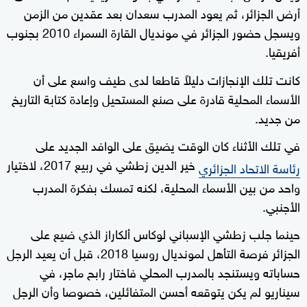
أرض الجزائر، ثم يعود المدرب سعدان بعد عقدين من الزمن
ويسجل حضور الجزائر في مونديال القارة السمراء 2010 بجنوب
أفريقيا.
كانت تلك الإنجازات دليلاً قاطعا لدى طيف واسع على أن
الأسماء المحلية قادرة على صنع المستحيل وإعادة كتابة التاريخ
من جديد.
في تلك الأثناء كان الوقت يضيق على الوافد الجديد على
خير الدين زطشي في ربيع 2017، لاختيار
رئاسة الاتحاد الجزائري
واحد من بين الأسماء المحلية، لكنه تمسك بفكرة المدرب
الأجنبي.
حينما جلب زطشي الإسباني لوكاس ألكاراز الذي ضيع على
الجزائر فرصة التأهل لمونديال روسيا 2018، قبل أن يعيد الرجل
حساباته ويستنجد بالمدرب المحلي فاختار رابح ماجر، في
سيناريو لم يكن يتوقعه أحسن المتفائلين، خصوصا وأن الرجل