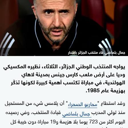
جمال بلماضي قاد منتخب الجزائر باقتدار
يواجه المنتخب الوطني الجزائر، الثلاثاء، نظيره المكسيكي
وديا على أرض ملعب كارس جينس بمدينة لاهاي
الهولندية، في مباراة تكتسب أهمية كبيرة لكونها تذكّر
بهزيمة عام 1985.
وقد استطاع "
" أن يلامس شيء من المستحيل
محاربو الصحراء
منذ تولي المدرب
قيادة المنتخب، وفي رصيده
جمال بلماضي
اليوم أكثر من 723 يوما بلا هزيمة و19 مباراة دون خيبة كل