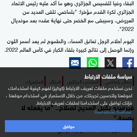
البقاء وفيا للقميص الجزائري وهو ما أكد عليه رئيس الاتحاد
الجزائري لكرة القدم مؤخرا: "بلماضي تلقى العديد من
العروض، وسيبقى مع الخضر حتى نهاية عقده بعد مونديال
2022".
اليوم أحلام الرجل تعانق السماء، والطموح لم يعد أسمر اللون
وإنما الوصل إلى نتائج كبيرة بلقاء الكبار في كأس العالم 2022.
سياسة ملفات الارتباط
جمال بلماضي
المنتخب الجزائري
الجزائر
المكسيك
نحن نستخدم ملفات تعريف الارتباط (كوكيز) لفهم كيفية استخدامك
لموقعنا ولتحسين تجربتك. من خلال الاستمرار في استخدام موقعنا ،
فإنك توافق على استخدامنا لملفات تعريف الارتباط.
فيرمينو يكيل المديح لصلاح.. "ما يفعله لا
سياسية الخصوصية
يصدق"
موافق
13 أكتوبر 2020 - 12:09 بتوقيت أبوظبي
l