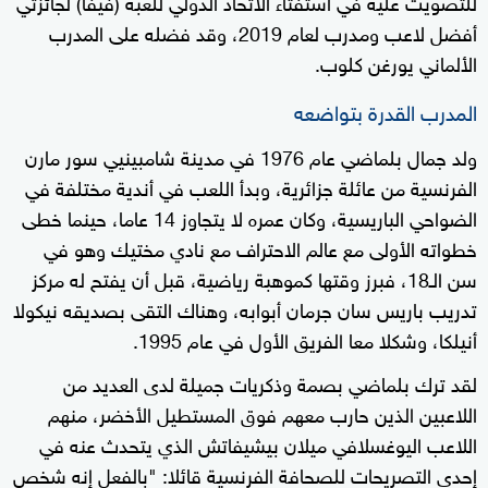
للتصويت عليه في استفتاء الاتحاد الدولي للعبة (فيفا) لجائزتي
أفضل لاعب ومدرب لعام 2019، وقد فضله على المدرب
الألماني يورغن كلوب.
المدرب القدرة بتواضعه
ولد جمال بلماضي عام 1976 في مدينة شامبينيي سور مارن
الفرنسية من عائلة جزائرية، وبدأ اللعب في أندية مختلفة في
الضواحي الباريسية، وكان عمره لا يتجاوز 14 عاما، حينما خطى
خطواته الأولى مع عالم الاحتراف مع نادي مختيك وهو في
سن الـ18، فبرز وقتها كموهبة رياضية، قبل أن يفتح له مركز
تدريب باريس سان جرمان أبوابه، وهناك التقى بصديقه نيكولا
أنيلكا، وشكلا معا الفريق الأول في عام 1995.
لقد ترك بلماضي بصمة وذكريات جميلة لدى العديد من
اللاعبين الذين حارب معهم فوق المستطيل الأخضر، منهم
اللاعب اليوغسلافي ميلان بيشيفاتش الذي يتحدث عنه في
إحدى التصريحات للصحافة الفرنسية قائلا: "بالفعل إنه شخص