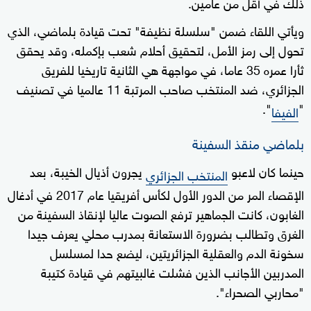
ذلك في أقل من عامين.
ويأتي اللقاء ضمن "سلسلة نظيفة" تحت قيادة بلماضي، الذي
تحول إلى رمز الأمل، لتحقيق أحلام شعب بإكمله، وقد يحقق
ثأرا عمره 35 عاما، في مواجهة هي الثانية تاريخيا للفريق
الجزائري، ضد المنتخب صاحب المرتبة 11 عالميا في تصنيف
".
"
الفيفا
بلماضي منقذ السفينة
حينما كان لاعبو
يجرون أذيال الخيبة، بعد
المنتخب الجزائري
الإقصاء المر من الدور الأول لكأس أفريقيا عام 2017 في أدغال
الغابون، كانت الجماهير ترفع الصوت عاليا لإنقاذ السفينة من
الغرق وتطالب بضرورة الاستعانة بمدرب محلي يعرف جيدا
سخونة الدم والعقلية الجزائريتين، ليضع حدا لمسلسل
المدربين الأجانب الذين فشلت غالبيتهم في قيادة كتيبة
"محاربي الصحراء".