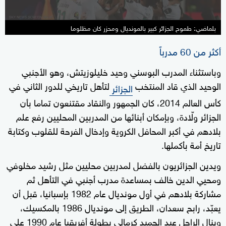
بلماضي: طموح الجزائر كبير بالمونديال ومحزر كان مظلوما
أكثر من 60 مدرباً
وباستثناء المدرب البوسني وحيد خليلوزيتش، وهو الأجنبي
الوحيد الذي قاد المنتخب
لتأهل تاريخي للدور الثاني في
الجزائر
كأس العالم 2014، كان الجمهور والنقاد مقتنعون تماما بأن
الجزائر ولّادة، وبإمكان أبنائها من المدربين المحليين رفع علم
بلادهم في أكبر المحافل الكروية وإدخال الفرحة للقلوب وكتابة
تاريخ أمة بأكملها.
ويدين الجزائريون بالفضل لمدربين محليين مثل رشيد مخلوفي
ومحيي الدين خالف بمساعدة مدرب أجنبي في التأهل ثم
مشاركة بلادهم في أول مونديال عام 1982 بإسبانيا، قبل أن
يعبّد، رابح سعدان، الطريق إلى مونديال 1986 بالمكسيك،
وينال الراحل عبد الحميد كرمالي بطولة أفريقيا عام 1990 على