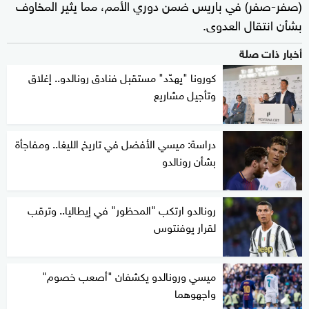
(صفر-صفر) في باريس ضمن دوري الأمم، مما يثير المخاوف
بشأن انتقال العدوى.
أخبار ذات صلة
كورونا "يهدّد" مستقبل فنادق رونالدو.. إغلاق
وتأجيل مشاريع
دراسة: ميسي الأفضل في تاريخ الليغا.. ومفاجأة
بشأن رونالدو
رونالدو ارتكب "المحظور" في إيطاليا.. وترقب
لقرار يوفنتوس
ميسي ورونالدو يكشفان "أصعب خصوم"
واجهوهما