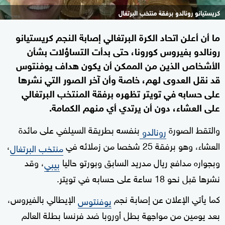
كريستيانو رونالدو برفقة منتخب البرتغال
ما أن أعلن اتحاد الكرة البرتغالي إصابة النجم كريستيانو
رونالدو بفيروس كورونا، حتى بدأت التساؤلات بشأن
الأشخاص الذين من الممكن أن يكون هداف يوفنتوس
قد نقل العدوى لهم، خاصة وأن آخر الصور التي نشرها
على حسابه في تويتر تظهره برفقة المنتخب البرتغالي
على العشاء، دون أن يرتدي أي منهم الكمامة.
والتقط الصورة
بنفسه بطريقة السيلفي على مائدة
رونالدو
العشاء، وهو برفقة 25 شخصا من زملائه في
،
منتخب البرتغال
وبجواره مدافع ريال مدريد السابق وبورتو حاليا
، وقد
بيبي
نشرها قبل نحو 18 ساعة على حسابه في تويتر.
كما يأتي الإعلان عن إصابة نجم
الإيطالي بالفيروس،
يوفنتوس
بعد يومين من مواجهة بطل أوروبا ضد فرنسا بطلة العالم