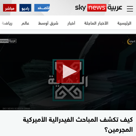
راديو
مباشر
الرئيسية
الأخبار العاجلة
أخبار
شرق أوسط
عالم
رياضة
0
seconds
of
5
minutes,
57
seconds
كيف تكشف المباحث الفيدرالية الأميركية
المجرمين؟