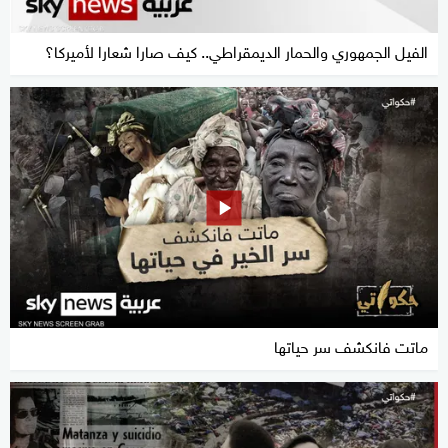
الفيل الجمهوري والحمار الديمقراطي.. كيف صارا شعارا لأميركا؟
ماتت فانكشف سر حياتها