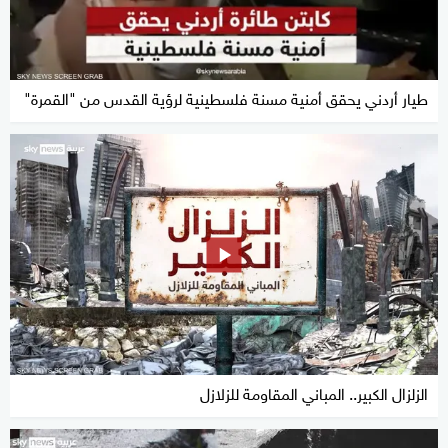
طيار أردني يحقق أمنية مسنة فلسطينية لرؤية القدس من "القمرة"
الزلزال الكبير.. المباني المقاومة للزلازل