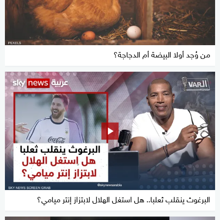
من وُجد أولا البيضة أم الدجاجة؟
البرغوث ينقلب ثعلبا.. هل استغل الهلال لابتزاز إنتر ميامي؟