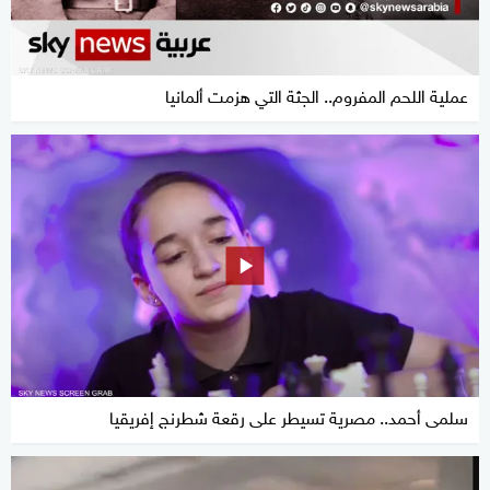
عملية اللحم المفروم.. الجثة التي هزمت ألمانيا
سلمى أحمد.. مصرية تسيطر على رقعة شطرنج إفريقيا