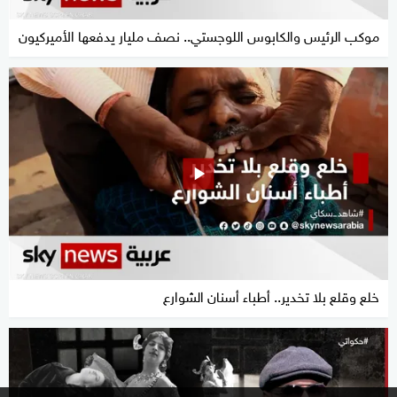
موكب الرئيس والكابوس اللوجستي.. نصف مليار يدفعها الأميركيون
خلع وقلع بلا تخدير.. أطباء أسنان الشوارع