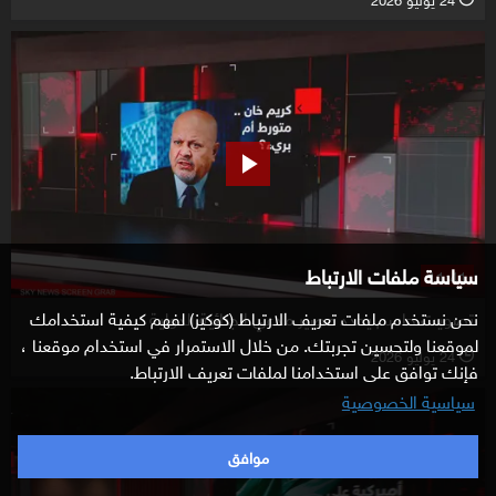
سياسة ملفات الارتباط
11:41
تصويت حاسم يحدد مصير مدعي الجنائية الدولية
نحن نستخدم ملفات تعريف الارتباط (كوكيز) لفهم كيفية استخدامك
لموقعنا ولتحسين تجربتك. من خلال الاستمرار في استخدام موقعنا ،
24 يوليو 2026
l
فإنك توافق على استخدامنا لملفات تعريف الارتباط.
سياسية الخصوصية
موافق