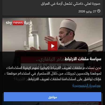
صورة لعلي خامنئي تشعل أزمة في العراق
27 يوليو 2026
l
سياسة ملفات الارتباط
نحن نستخدم ملفات تعريف الارتباط (كوكيز) لفهم كيفية استخدامك
11:30
لموقعنا ولتحسين تجربتك. من خلال الاستمرار في استخدام موقعنا ،
مقترح ألماني لتدريب أئمة مساجد محليين.. هل تنجح التجربة؟
فإنك توافق على استخدامنا لملفات تعريف الارتباط.
سياسية الخصوصية
27 يوليو 2026
l
موافق