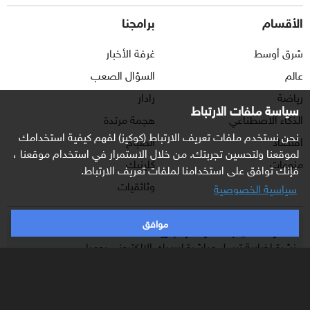
الأقسام
برامجنا
شرق أوسط
غرفة الأخبار
عالم
السؤال الصعب
رياضة
رادار
سياسة ملفات الارتباط
الذكاء الاصطناعي
هجمة مرتدة
نحن نستخدم ملفات تعريف الارتباط (كوكيز) لفهم كيفية استخدامك
اقتصاد
الصباح
لموقعنا ولتحسين تجربتك. من خلال الاستمرار في استخدام موقعنا ،
منوعات
كلينيك
فإنك توافق على استخدامنا لملفات تعريف الارتباط.
وثائقيات
سياسية الخصوصية
موافق
اشترك الآن بالنشرة الإخبارية
نشرة إخبارية ترسل مباشرة لبريدك الإلكتروني يوميا