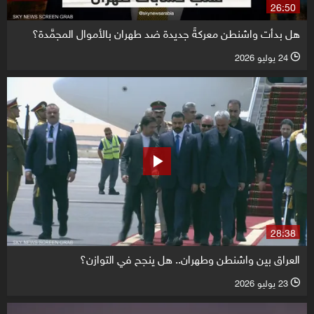
26:50
هل بدأت واشنطن معركةً جديدة ضد طهران بالأموال المجمَّدة؟
24 يوليو 2026
l
28:38
العراق بين واشنطن وطهران.. هل ينجح في التوازن؟
23 يوليو 2026
l