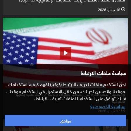
18 يونيو 2026
l
سياسة ملفات الارتباط
19:56
نحن نستخدم ملفات تعريف الارتباط (كوكيز) لفهم كيفية استخدامك
لموقعنا ولتحسين تجربتك. من خلال الاستمرار في استخدام موقعنا ،
واشنطن تضع الكرة في ملعب طهران وتربط أي مكاسب بتغيير
فإنك توافق على استخدامنا لملفات تعريف الارتباط.
سلوكها
سياسية الخصوصية
17 يونيو 2026
l
موافق