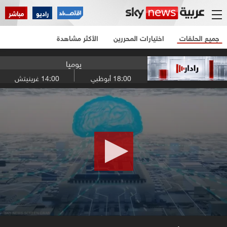
راديو
مباشر
جميع الحلقات
اختيارات المحررين
الأكثر مشاهدة
يوميا
18:00
أبوظبي
14:00
غرينيتش
0
seconds
of
12
minutes,
54
seconds